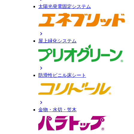
太陽光発電固定システム
chevron_right
屋上緑化システム
chevron_right
防滑性ビニル床シート
chevron_right
金物・水切・笠木