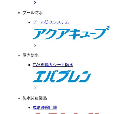
chevron_right
プール防水
プール防水システム
chevron_right
屋内防水
EVA樹脂系シート防水
chevron_right
防水関連製品
成形伸縮目地