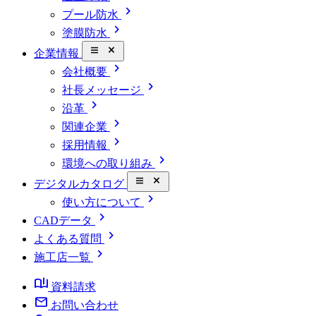
chevron_right
プール防水
chevron_right
塗膜防水
close_small
企業情報
chevron_right
会社概要
chevron_right
社長メッセージ
chevron_right
沿革
chevron_right
関連企業
chevron_right
採用情報
chevron_right
環境への取り組み
close_small
デジタルカタログ
chevron_right
使い方について
chevron_right
CADデータ
chevron_right
よくある質問
chevron_right
施工店一覧
book_ribbon
資料請求
mail
お問い合わせ