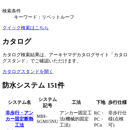
検索条件
キーワード：リベットルーフ
クイック検索はこちら
カタログ
カタログ検索結果は、アーキヤマデカタログサイト「カタロ
グスタンド」でご確認いただけます。
カタログスタンドを開く
防水システム
151
件
システム
システム名
工法
下地
歩行仕様
記号
非歩行・アン
アンカー固定工
非歩行仕
RC・
MIH-
カー固定断熱
法(機械的固定
様(点検
PC・
SGM15NU
工法
工法)
PCa
可)