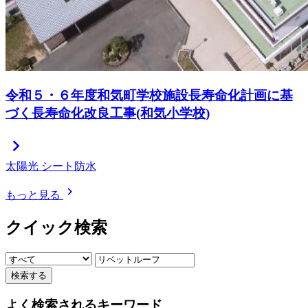
令和５・６年度和気町学校施設長寿命化計画に基
づく長寿命化改良工事(和気小学校)
chevron_right
太陽光
シート防水
chevron_right
もっと見る
クイック検索
検索する
よく検索されるキーワード