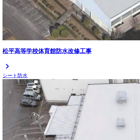
松平高等学校体育館防水改修工事
chevron_right
シート防水