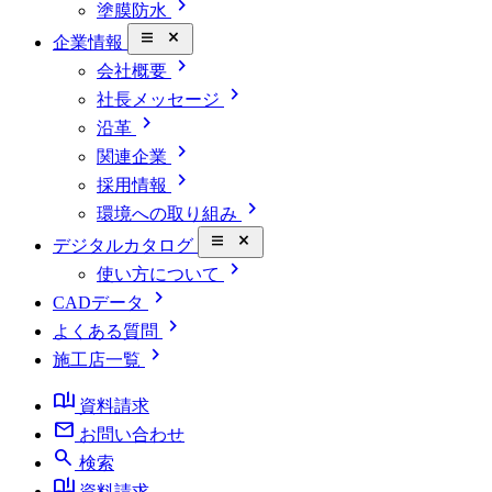
chevron_right
塗膜防水
close_small
企業情報
chevron_right
会社概要
chevron_right
社長メッセージ
chevron_right
沿革
chevron_right
関連企業
chevron_right
採用情報
chevron_right
環境への取り組み
close_small
デジタルカタログ
chevron_right
使い方について
chevron_right
CADデータ
chevron_right
よくある質問
chevron_right
施工店一覧
book_ribbon
資料請求
mail
お問い合わせ
search
検索
book_ribbon
資料請求