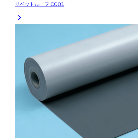
リベットルーフ COOL
chevron_right