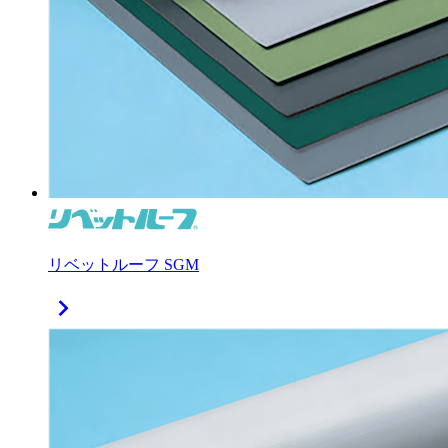
リベットルーフ SGM
chevron_right