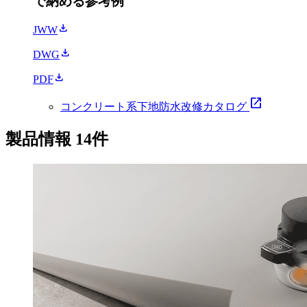
で納める参考例
download
JWW
download
DWG
download
PDF
open_in_new
コンクリート系下地防水改修カタログ
製品情報
14
件