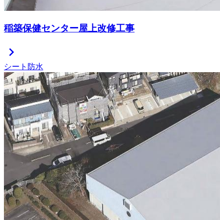
稲築保健センター屋上改修工事
chevron_right
シート防水