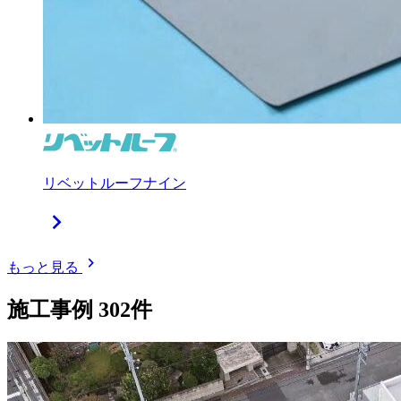
リベットルーフナイン
chevron_right
chevron_right
もっと見る
施工事例
302
件