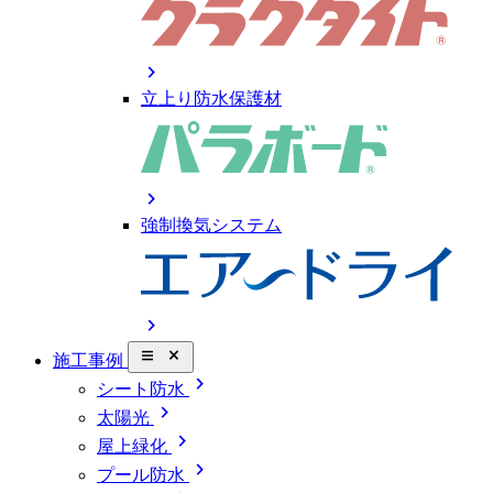
chevron_right
立上り防水保護材
chevron_right
強制換気システム
chevron_right
close_small
施工事例
chevron_right
シート防水
chevron_right
太陽光
chevron_right
屋上緑化
chevron_right
プール防水