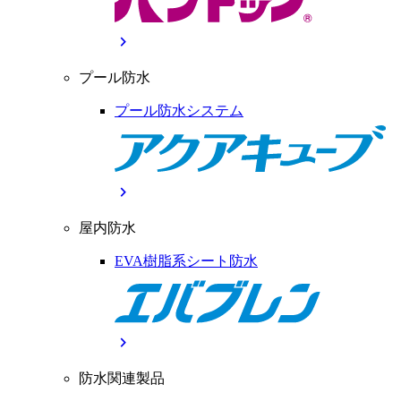
chevron_right
プール防水
プール防水システム
chevron_right
屋内防水
EVA樹脂系シート防水
chevron_right
防水関連製品