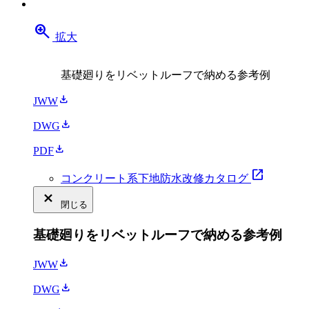
zoom_in
拡大
基礎廻りをリベットルーフで納める参考例
download
JWW
download
DWG
download
PDF
open_in_new
コンクリート系下地防水改修カタログ
close_small
閉じる
基礎廻りをリベットルーフで納める参考例
download
JWW
download
DWG