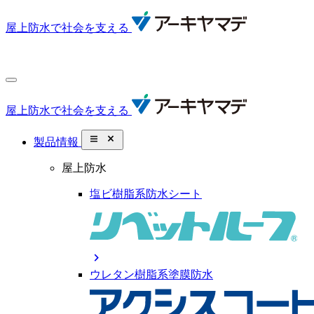
屋上防水で社会を支える
屋上防水で社会を支える
close_small
製品情報
屋上防水
塩ビ樹脂系防水シート
chevron_right
ウレタン樹脂系塗膜防水