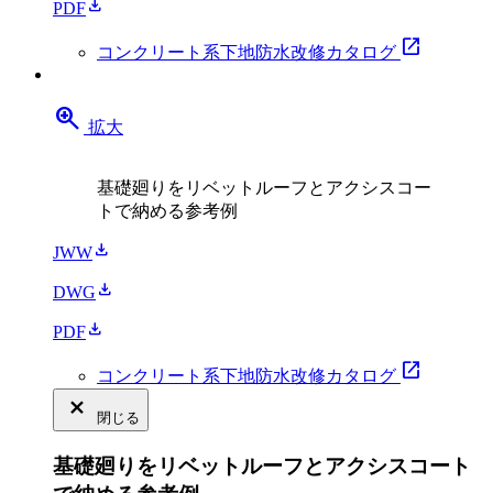
download
PDF
open_in_new
コンクリート系下地防水改修カタログ
zoom_in
拡大
基礎廻りをリベットルーフとアクシスコー
トで納める参考例
download
JWW
download
DWG
download
PDF
open_in_new
コンクリート系下地防水改修カタログ
close_small
閉じる
基礎廻りをリベットルーフとアクシスコート