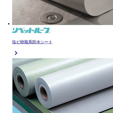
塩ビ樹脂系防水シート
chevron_right