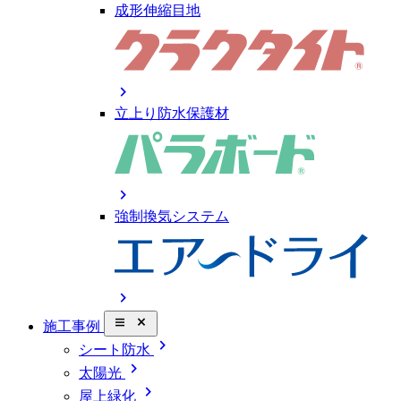
成形伸縮目地
chevron_right
立上り防水保護材
chevron_right
強制換気システム
chevron_right
close_small
施工事例
chevron_right
シート防水
chevron_right
太陽光
chevron_right
屋上緑化