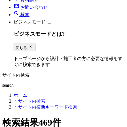
mail
お問い合わせ
search
検索
ビジネスモード
ビジネスモードとは?
close_small
閉じる
トップページから設計・施工者の方に必要な情報をす
ぐに検索できます
サイト内検索
search
ホーム
サイト内検索
chevron_right
サイト内横断キーワード検索
chevron_right
検索結果
469
件