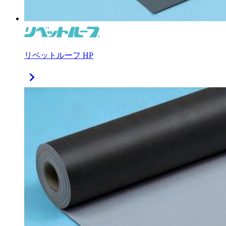
リベットルーフ HP
chevron_right