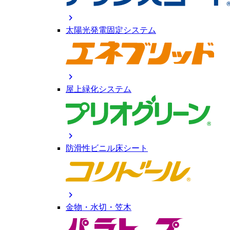
chevron_right
太陽光発電固定システム
chevron_right
屋上緑化システム
chevron_right
防滑性ビニル床シート
chevron_right
金物・水切・笠木