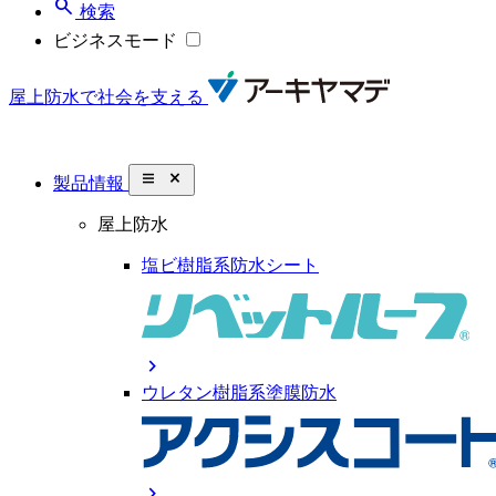
search
検索
ビジネスモード
屋上防水で社会を支える
close_small
製品情報
屋上防水
塩ビ樹脂系防水シート
chevron_right
ウレタン樹脂系塗膜防水
chevron_right