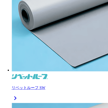
リベットルーフ SW
chevron_right