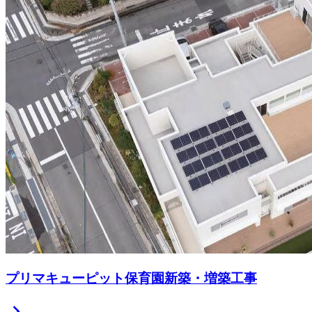
プリマキューピット保育園新築・増築工事
chevron_right