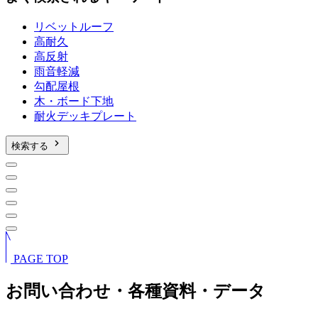
リベットルーフ
高耐久
高反射
雨音軽減
勾配屋根
木・ボード下地
耐火デッキプレート
chevron_right
検索する
PAGE TOP
お問い合わせ・各種資料・データ