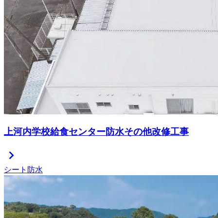
上河内学校給食センター防水その他改修工事
chevron_right
シート防水