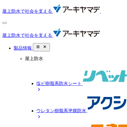
屋上防水で社会を支える
屋上防水で社会を支える
close_small
製品情報
屋上防水
塩ビ樹脂系防水シート
chevron_right
ウレタン樹脂系塗膜防水
chevron_right