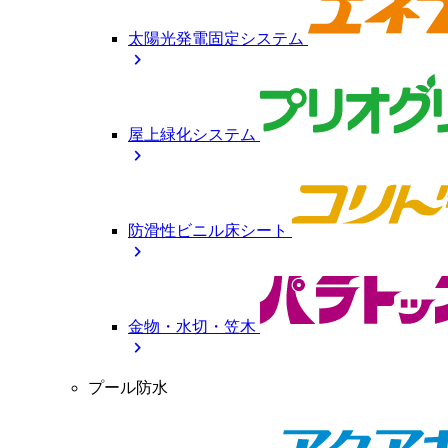
太陽光発電固定システム
chevron_right
屋上緑化システム
chevron_right
防滑性ビニル床シート
chevron_right
金物・水切・笠木
chevron_right
プール防水