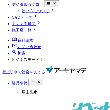
close_small
デジタルカタログ
chevron_right
使い方について
chevron_right
CADデータ
chevron_right
よくある質問
chevron_right
施工店一覧
book_ribbon
資料請求
mail
お問い合わせ
search
検索
ビジネスモード
屋上防水で社会を支える
close_small
製品情報
屋上防水