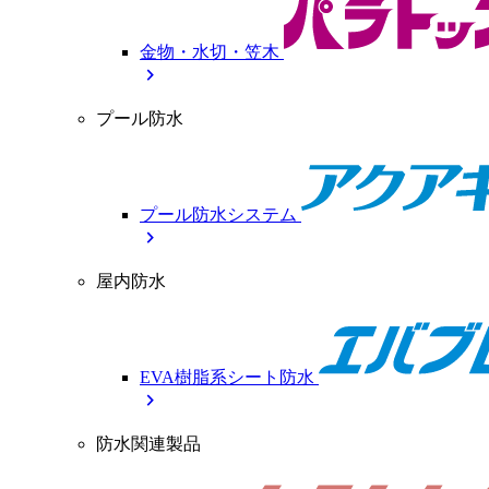
金物・水切・笠木
chevron_right
プール防水
プール防水システム
chevron_right
屋内防水
EVA樹脂系シート防水
chevron_right
防水関連製品