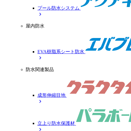
プール防水システム
chevron_right
屋内防水
EVA樹脂系シート防水
chevron_right
防水関連製品
成形伸縮目地
chevron_right
立上り防水保護材
chevron_right