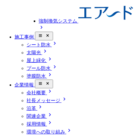
強制換気システム
chevron_right
close_small
施工事例
chevron_right
シート防水
chevron_right
太陽光
chevron_right
屋上緑化
chevron_right
プール防水
chevron_right
塗膜防水
close_small
企業情報
chevron_right
会社概要
chevron_right
社長メッセージ
chevron_right
沿革
chevron_right
関連企業
chevron_right
採用情報
chevron_right
環境への取り組み