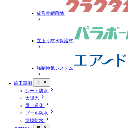
成形伸縮目地
chevron_right
立上り防水保護材
chevron_right
強制換気システム
chevron_right
close_small
施工事例
chevron_right
シート防水
chevron_right
太陽光
chevron_right
屋上緑化
chevron_right
プール防水
chevron_right
塗膜防水
close_small