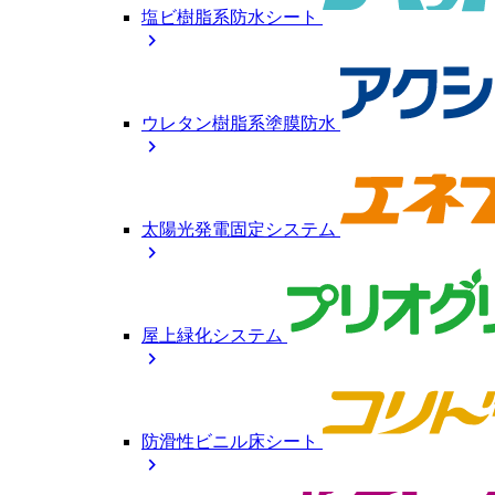
塩ビ樹脂系防水シート
chevron_right
ウレタン樹脂系塗膜防水
chevron_right
太陽光発電固定システム
chevron_right
屋上緑化システム
chevron_right
防滑性ビニル床シート
chevron_right