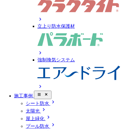
chevron_right
立上り防水保護材
chevron_right
強制換気システム
chevron_right
close_small
施工事例
chevron_right
シート防水
chevron_right
太陽光
chevron_right
屋上緑化
chevron_right
プール防水