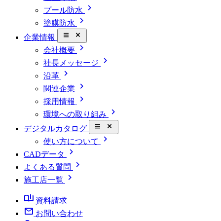
chevron_right
プール防水
chevron_right
塗膜防水
close_small
企業情報
chevron_right
会社概要
chevron_right
社長メッセージ
chevron_right
沿革
chevron_right
関連企業
chevron_right
採用情報
chevron_right
環境への取り組み
close_small
デジタルカタログ
chevron_right
使い方について
chevron_right
CADデータ
chevron_right
よくある質問
chevron_right
施工店一覧
book_ribbon
資料請求
mail
お問い合わせ