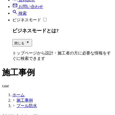
mail
お問い合わせ
search
検索
ビジネスモード
ビジネスモードとは?
close_small
閉じる
トップページから設計・施工者の方に必要な情報をす
ぐに検索できます
施工事例
case
ホーム
施工事例
chevron_right
プール防水
chevron_right