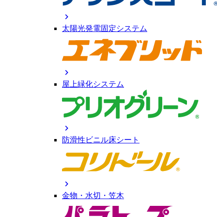
chevron_right
太陽光発電固定システム
chevron_right
屋上緑化システム
chevron_right
防滑性ビニル床シート
chevron_right
金物・水切・笠木