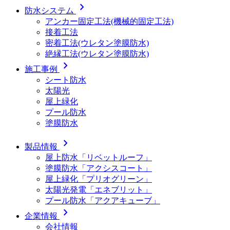
chevron_right
防水システム
アンカー固定工法(機械的固定工法)
接着工法
密着工法(ウレタン塗膜防水)
絶縁工法(ウレタン塗膜防水)
chevron_right
施工事例
シート防水
太陽光
屋上緑化
プール防水
塗膜防水
chevron_right
製品情報
屋上防水「リベットルーフ」
塗膜防水「アクシスコート」
屋上緑化「プリオグリーン」
太陽光発電「エネブリット」
プール防水「アクアキューブ」
chevron_right
企業情報
会社情報