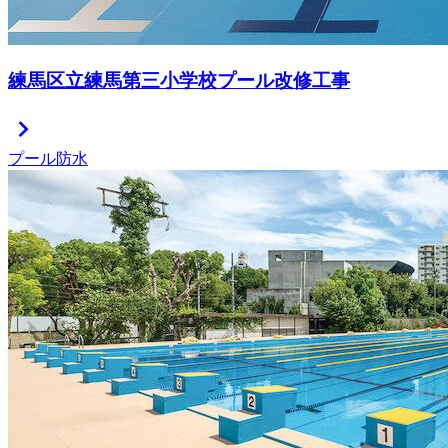
練馬区立練馬第三小学校プール改修工事
chevron_right
プール防水