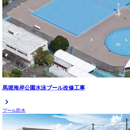
馬堀海岸公園水泳プール改修工事
chevron_right
プール防水