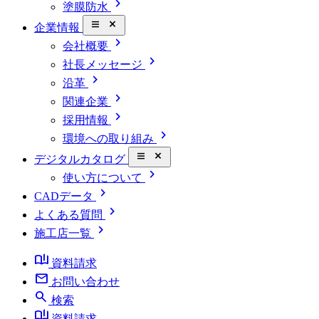
chevron_right
塗膜防水
close_small
企業情報
chevron_right
会社概要
chevron_right
社長メッセージ
chevron_right
沿革
chevron_right
関連企業
chevron_right
採用情報
chevron_right
環境への取り組み
close_small
デジタルカタログ
chevron_right
使い方について
chevron_right
CADデータ
chevron_right
よくある質問
chevron_right
施工店一覧
book_ribbon
資料請求
mail
お問い合わせ
search
検索
book_ribbon
資料請求