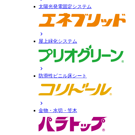
太陽光発電固定システム
chevron_right
屋上緑化システム
chevron_right
防滑性ビニル床シート
chevron_right
金物・水切・笠木