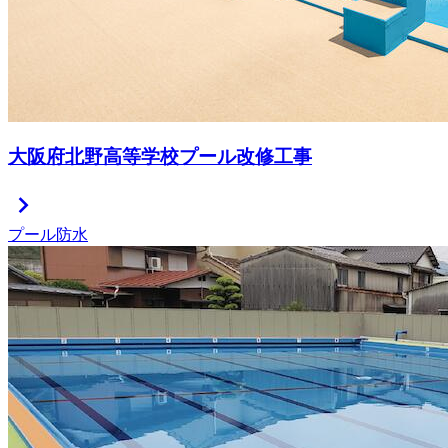
大阪府北野高等学校プール改修工事
chevron_right
プール防水