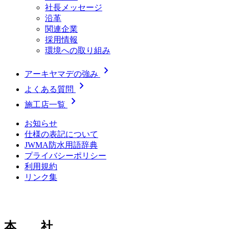
社長メッセージ
沿革
関連企業
採用情報
環境への取り組み
chevron_right
アーキヤマデの強み
chevron_right
よくある質問
chevron_right
施工店一覧
お知らせ
仕様の表記について
JWMA防水用語辞典
プライバシーポリシー
利用規約
リンク集
本 社