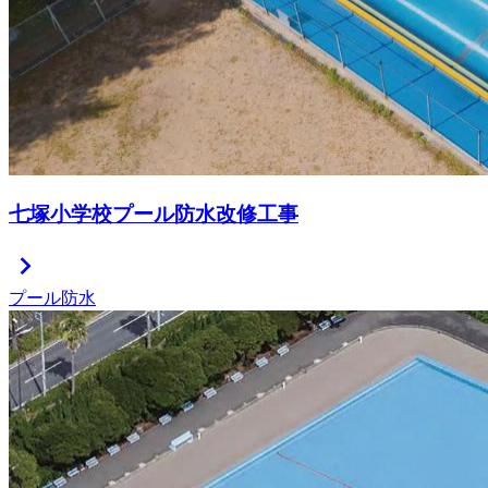
七塚小学校プール防水改修工事
chevron_right
プール防水