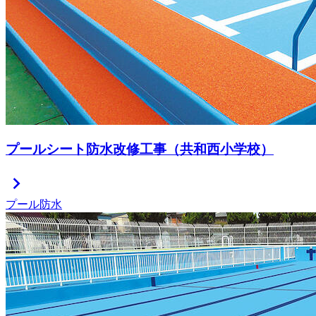
プールシート防水改修工事（共和西小学校）
chevron_right
プール防水