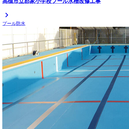
高槻市立郡家小学校プール水槽改修工事
chevron_right
プール防水