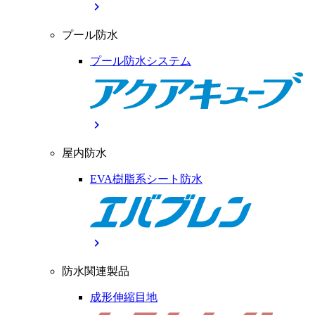
chevron_right
プール防水
プール防水システム
chevron_right
屋内防水
EVA樹脂系シート防水
chevron_right
防水関連製品
成形伸縮目地