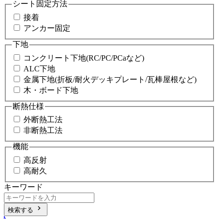
シート固定方法
接着
アンカー固定
下地
コンクリート下地(RC/PC/PCaなど)
ALC下地
金属下地(折板/耐火デッキプレート/瓦棒屋根など)
木・ボード下地
断熱仕様
外断熱工法
非断熱工法
機能
高反射
高耐久
キーワード
chevron_right
検索する