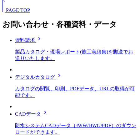
PAGE TOP
お問い合わせ・各種資料・データ
chevron_right
資料請求
製品カタログ・現場レポート(施工実績集)を郵送でお
送りいたします。
chevron_right
デジタルカタログ
カタログの閲覧、印刷、PDFデータ、URLの取得が可
能です。
chevron_right
CADデータ
防水システムCADデータ（JWW/DWG/PDF）のダウン
ロードができます。