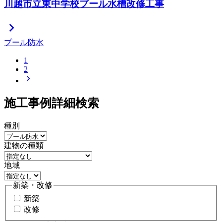
川越市立東中学校プール水槽改修工事
chevron_right
プール防水
1
2
chevron_right
施工事例詳細検索
種別
建物の種類
地域
新築・改修
新築
改修