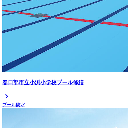
春日部市立小渕小学校プール修繕
chevron_right
プール防水