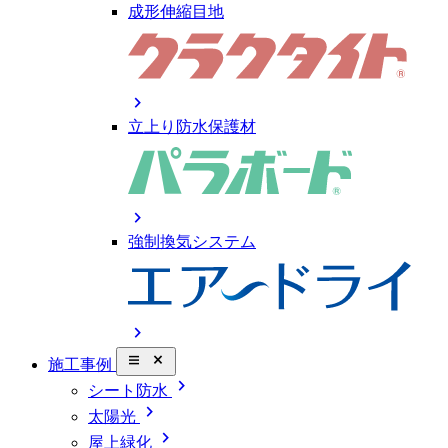
成形伸縮目地
chevron_right
立上り防水保護材
chevron_right
強制換気システム
chevron_right
close_small
施工事例
chevron_right
シート防水
chevron_right
太陽光
chevron_right
屋上緑化