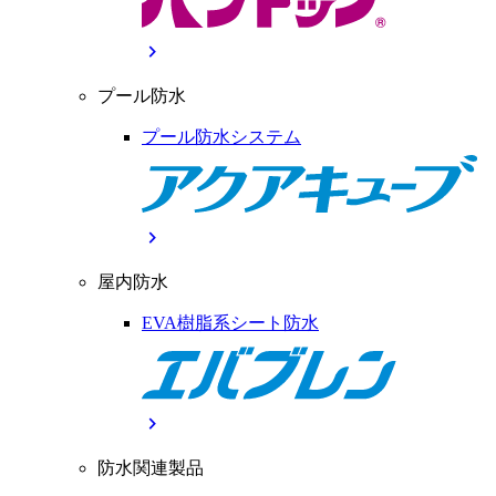
chevron_right
プール防水
プール防水システム
chevron_right
屋内防水
EVA樹脂系シート防水
chevron_right
防水関連製品