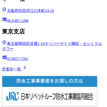
location_on
大阪府吹田市江の木町24-10
deskphone
06-6385-1268
東京支店
location_on
東京都墨田区堤通1-19-9
リバーサイド隅田・セントラル
タワー
deskphone
03-6657-1561
chevron_right
営業所一覧