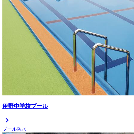
伊野中学校プール
chevron_right
プール防水