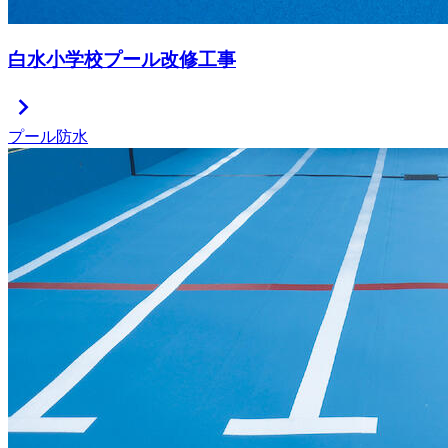
白水小学校プール改修工事
chevron_right
プール防水