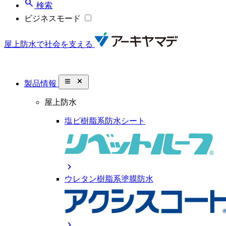
search
検索
ビジネスモード
屋上防水で社会を支える
close_small
製品情報
屋上防水
塩ビ樹脂系防水シート
chevron_right
ウレタン樹脂系塗膜防水
chevron_right