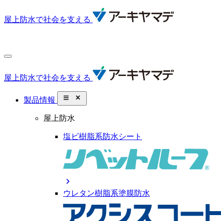
屋上防水で社会を支える
屋上防水で社会を支える
close_small
製品情報
屋上防水
塩ビ樹脂系防水シート
chevron_right
ウレタン樹脂系塗膜防水