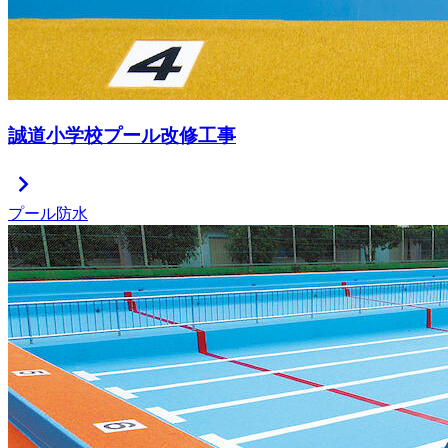
誠道小学校プール改修工事
chevron_right
プール防水