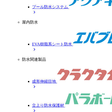
プール防水システム
chevron_right
屋内防水
EVA樹脂系シート防水
chevron_right
防水関連製品
成形伸縮目地
chevron_right
立上り防水保護材
chevron_right