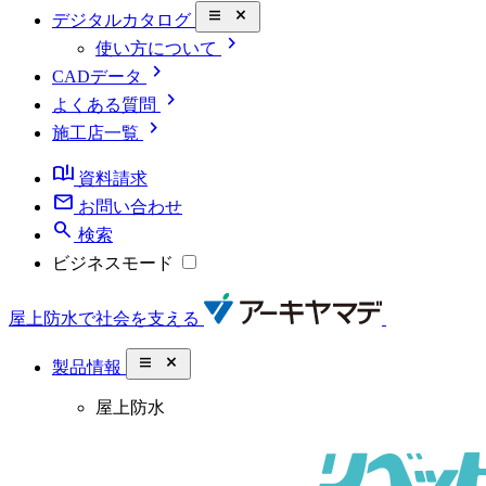
close_small
デジタルカタログ
chevron_right
使い方について
chevron_right
CADデータ
chevron_right
よくある質問
chevron_right
施工店一覧
book_ribbon
資料請求
mail
お問い合わせ
search
検索
ビジネスモード
屋上防水で社会を支える
close_small
製品情報
屋上防水