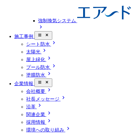
強制換気システム
chevron_right
close_small
施工事例
chevron_right
シート防水
chevron_right
太陽光
chevron_right
屋上緑化
chevron_right
プール防水
chevron_right
塗膜防水
close_small
企業情報
chevron_right
会社概要
chevron_right
社長メッセージ
chevron_right
沿革
chevron_right
関連企業
chevron_right
採用情報
chevron_right
環境への取り組み