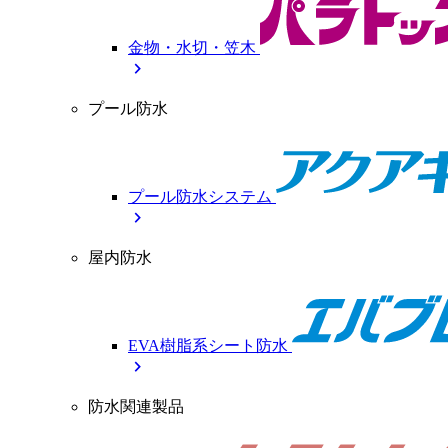
金物・水切・笠木
chevron_right
プール防水
プール防水システム
chevron_right
屋内防水
EVA樹脂系シート防水
chevron_right
防水関連製品