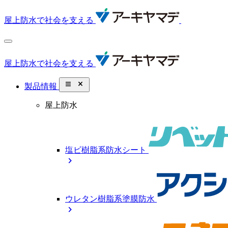
屋上防水で社会を支える
屋上防水で社会を支える
close_small
製品情報
屋上防水
塩ビ樹脂系防水シート
chevron_right
ウレタン樹脂系塗膜防水
chevron_right