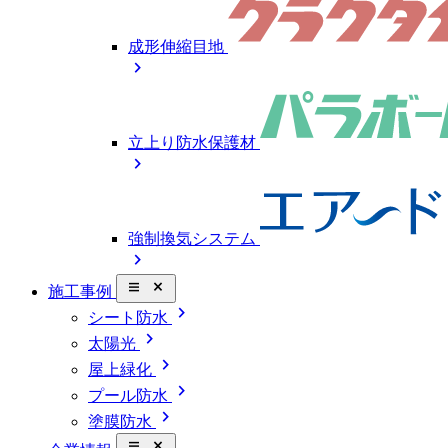
成形伸縮目地
chevron_right
立上り防水保護材
chevron_right
強制換気システム
chevron_right
close_small
施工事例
chevron_right
シート防水
chevron_right
太陽光
chevron_right
屋上緑化
chevron_right
プール防水
chevron_right
塗膜防水
close_small