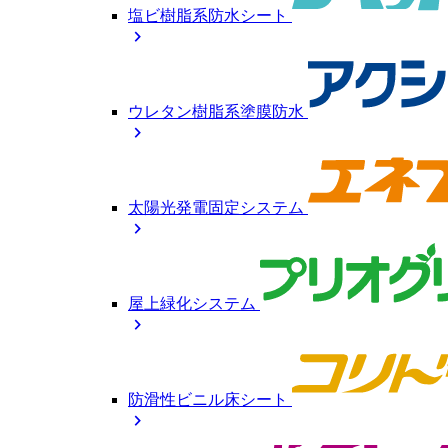
塩ビ樹脂系防水シート
chevron_right
ウレタン樹脂系塗膜防水
chevron_right
太陽光発電固定システム
chevron_right
屋上緑化システム
chevron_right
防滑性ビニル床シート
chevron_right