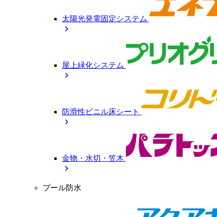
太陽光発電固定システム
chevron_right
屋上緑化システム
chevron_right
防滑性ビニル床シート
chevron_right
金物・水切・笠木
chevron_right
プール防水