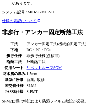
があります。
システム記号 :
MIH-SGM15NU
open_in_new
仕様の表記について
非歩行・アンカー固定断熱工法
工法
アンカー固定工法(機械的固定工法)
下地
RC・PC・PCa
歩行仕様
非歩行仕様(点検可)
断熱工法
外断熱工法
使用シート
リベットルーフSGM
防水層の厚み
1.5mm
新築 / 改修
新築, 改修
国交省仕様
SI-M2
JASS8仕様
S-PMT
SI-M2仕様は特記により防湿フィルム敷設が必要。