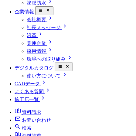
chevron_right
塗膜防水
close_small
企業情報
chevron_right
会社概要
chevron_right
社長メッセージ
chevron_right
沿革
chevron_right
関連企業
chevron_right
採用情報
chevron_right
環境への取り組み
close_small
デジタルカタログ
chevron_right
使い方について
chevron_right
CADデータ
chevron_right
よくある質問
chevron_right
施工店一覧
book_ribbon
資料請求
mail
お問い合わせ
search
検索
book_ribbon
資料請求