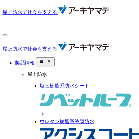
屋上防水で社会を支える
屋上防水で社会を支える
close_small
製品情報
屋上防水
塩ビ樹脂系防水シート
chevron_right
ウレタン樹脂系塗膜防水