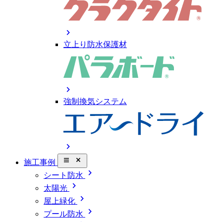
chevron_right
立上り防水保護材
chevron_right
強制換気システム
chevron_right
close_small
施工事例
chevron_right
シート防水
chevron_right
太陽光
chevron_right
屋上緑化
chevron_right
プール防水