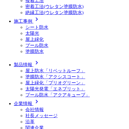
接着工法
密着工法(ウレタン塗膜防水)
絶縁工法(ウレタン塗膜防水)
chevron_right
施工事例
シート防水
太陽光
屋上緑化
プール防水
塗膜防水
chevron_right
製品情報
屋上防水「リベットルーフ」
塗膜防水「アクシスコート」
屋上緑化「プリオグリーン」
太陽光発電「エネブリット」
プール防水「アクアキューブ」
chevron_right
企業情報
会社情報
社長メッセージ
沿革
関連企業