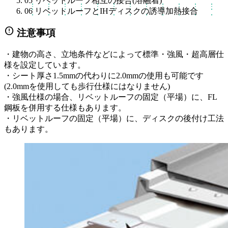
05
リベットルーフ相互の接合(溶融着)
06
リベットルーフとIHディスクの誘導加熱接合
error
注意事項
・建物の高さ、立地条件などによって標準・強風・超高層仕
様を設定しています。
・シート厚さ1.5mmの代わりに2.0mmの使用も可能です
(2.0mmを使用しても歩行仕様にはなりません)
・強風仕様の場合、リベットルーフの固定（平場）に、FL
鋼板を併用する仕様もあります。
・リベットルーフの固定（平場）に、ディスクの後付け工法
もあります。