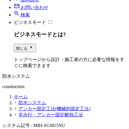
mail
お問い合わせ
search
検索
ビジネスモード
ビジネスモードとは?
close_small
閉じる
トップページから設計・施工者の方に必要な情報をす
ぐに検索できます
防水システム
construction
ホーム
防水システム
chevron_right
アンカー固定工法(機械的固定工法)
chevron_right
非歩行・アンカー固定断熱工法
chevron_right
システム記号 :
MIH-SGM15NU