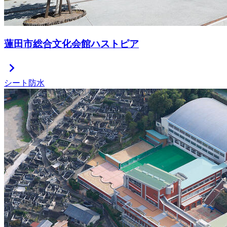
蓮田市総合文化会館ハストピア
chevron_right
シート防水