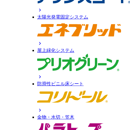
chevron_right
太陽光発電固定システム
chevron_right
屋上緑化システム
chevron_right
防滑性ビニル床シート
chevron_right
金物・水切・笠木