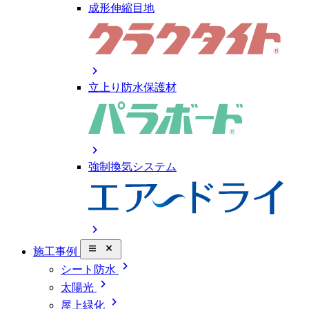
成形伸縮目地
chevron_right
立上り防水保護材
chevron_right
強制換気システム
chevron_right
close_small
施工事例
chevron_right
シート防水
chevron_right
太陽光
chevron_right
屋上緑化