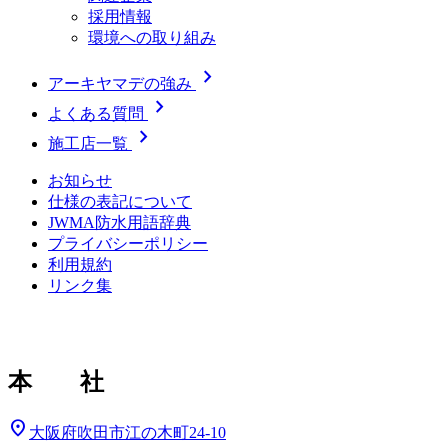
採用情報
環境への取り組み
chevron_right
アーキヤマデの強み
chevron_right
よくある質問
chevron_right
施工店一覧
お知らせ
仕様の表記について
JWMA防水用語辞典
プライバシーポリシー
利用規約
リンク集
本 社
location_on
大阪府吹田市江の木町24-10