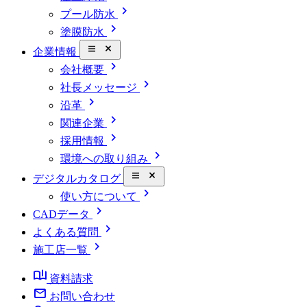
chevron_right
プール防水
chevron_right
塗膜防水
close_small
企業情報
chevron_right
会社概要
chevron_right
社長メッセージ
chevron_right
沿革
chevron_right
関連企業
chevron_right
採用情報
chevron_right
環境への取り組み
close_small
デジタルカタログ
chevron_right
使い方について
chevron_right
CADデータ
chevron_right
よくある質問
chevron_right
施工店一覧
book_ribbon
資料請求
mail
お問い合わせ