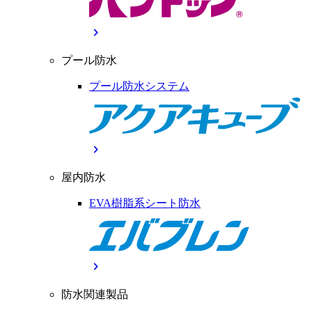
chevron_right
プール防水
プール防水システム
chevron_right
屋内防水
EVA樹脂系シート防水
chevron_right
防水関連製品