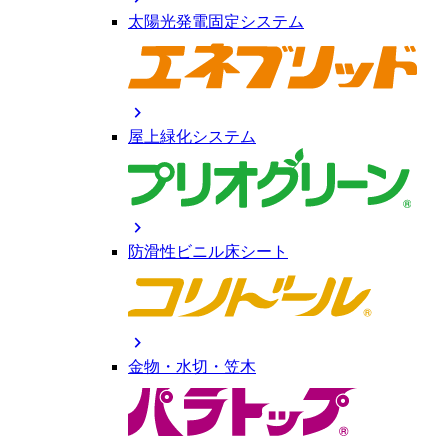
太陽光発電固定システム
chevron_right
屋上緑化システム
chevron_right
防滑性ビニル床シート
chevron_right
金物・水切・笠木