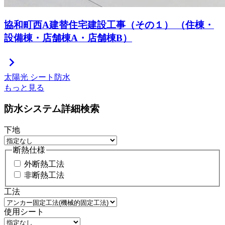
協和町西A建替住宅建設工事（その１） （住棟・
設備棟・店舗棟A・店舗棟B）
chevron_right
太陽光
シート防水
もっと見る
防水システム詳細検索
下地
断熱仕様
外断熱工法
非断熱工法
工法
使用シート