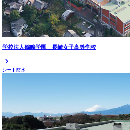
学校法人鶴鳴学園 長崎女子高等学校
chevron_right
シート防水