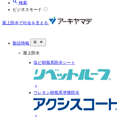
search
検索
ビジネスモード
屋上防水で社会を支える
close_small
製品情報
屋上防水
塩ビ樹脂系防水シート
chevron_right
ウレタン樹脂系塗膜防水
chevron_right