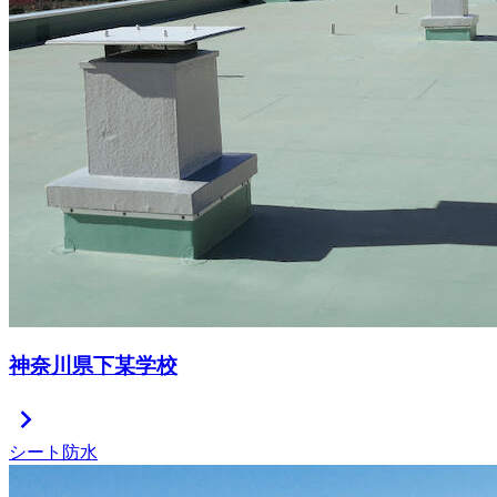
神奈川県下某学校
chevron_right
シート防水