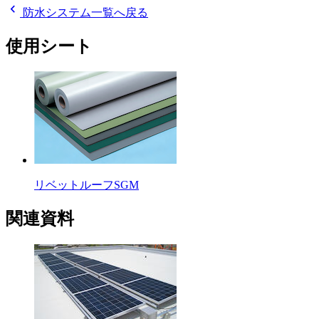
chevron_left
防水システム一覧へ戻る
使用シート
リベットルーフSGM
関連資料