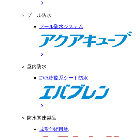
chevron_right
プール防水
プール防水システム
chevron_right
屋内防水
EVA樹脂系シート防水
chevron_right
防水関連製品
成形伸縮目地