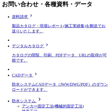
お問い合わせ・各種資料・データ
chevron_right
資料請求
製品カタログ・現場レポート(施工実績集)を郵送でお
送りいたします。
chevron_right
デジタルカタログ
カタログの閲覧、印刷、PDFデータ、URLの取得が可
能です。
chevron_right
CADデータ
防水システムCADデータ（JWW/DWG/PDF）のダウン
ロードができます。
chevron_right
防水システム
アンカー固定工法(機械的固定工法)