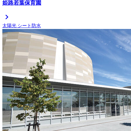
姫路若葉保育園
chevron_right
太陽光
シート防水