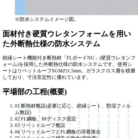
※防水システムイメージ図。
面材付き硬質ウレタンフォームを用い
た外断熱仕様の防水システム
絶縁シート機能付き断熱材「FLボードNU」(硬質ウレタンフ
ォーム)を採用した外断熱仕様の防水システムです。使用シ
ートはリベットルーフSGMの1.5mm。ガラスクロス層を積層
しており、寸法安定性に優れています。
平場部の工程(概要)
01
断熱材敷設(必要に応じ、絶縁シート、防湿フィル
ム敷設)
02
FL鋼板、IHディスク固定
03
リベットルーフ敷設
04
リベットルーフとFL鋼板の溶着接合