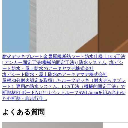
耐火デッキプレート金属屋根断熱シート防水仕様｜LCS工法
| アンカー固定工法(機械的固定工法) | 防水システム | 塩ビシ
ート防水・屋上防水のアーキヤマデ株式会社
塩ビシート防水・屋上防水のアーキヤマデ株式会社
屋根30分耐火認定を取得したルーフデッキ（耐火デッキプレ
ート）専用の防水システム。LCS工法（機械的固定工法）で
断熱材FLボードNUとリベットルーフSW1.5mmを組み合わせ
た外断熱・非歩行仕...
よくある質問