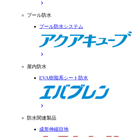
chevron_right
プール防水
プール防水システム
chevron_right
屋内防水
EVA樹脂系シート防水
chevron_right
防水関連製品
成形伸縮目地