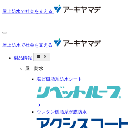
屋上防水で社会を支える
屋上防水で社会を支える
close_small
製品情報
屋上防水
塩ビ樹脂系防水シート
chevron_right
ウレタン樹脂系塗膜防水