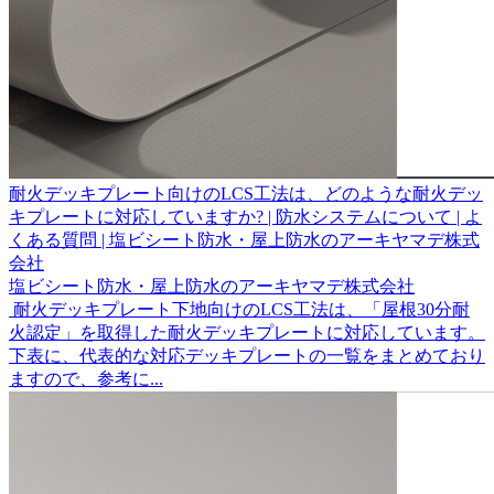
耐火デッキプレート向けのLCS工法は、どのような耐火デッ
キプレートに対応していますか? | 防水システムについて | よ
くある質問 | 塩ビシート防水・屋上防水のアーキヤマデ株式
会社
塩ビシート防水・屋上防水のアーキヤマデ株式会社
​ 耐火デッキプレート下地向けのLCS工法は、「屋根30分耐
火認定」を取得した耐火デッキプレートに対応しています。
下表に、代表的な対応デッキプレートの一覧をまとめており
ますので、参考に...