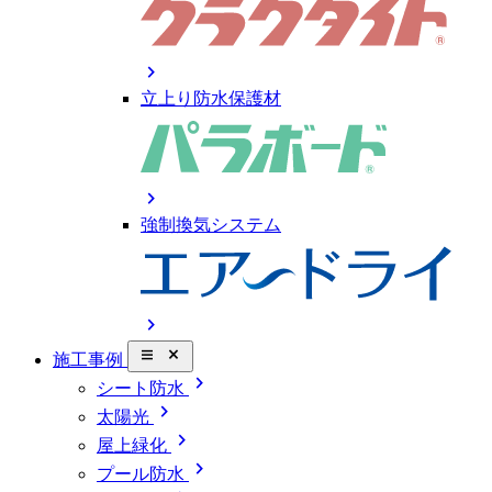
chevron_right
立上り防水保護材
chevron_right
強制換気システム
chevron_right
close_small
施工事例
chevron_right
シート防水
chevron_right
太陽光
chevron_right
屋上緑化
chevron_right
プール防水