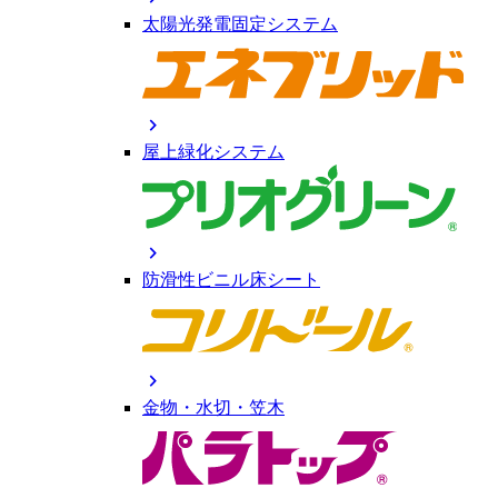
太陽光発電固定システム
chevron_right
屋上緑化システム
chevron_right
防滑性ビニル床シート
chevron_right
金物・水切・笠木