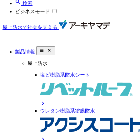
search
検索
ビジネスモード
屋上防水で社会を支える
close_small
製品情報
屋上防水
塩ビ樹脂系防水シート
chevron_right
ウレタン樹脂系塗膜防水
chevron_right