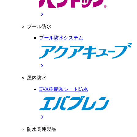
chevron_right
プール防水
プール防水システム
chevron_right
屋内防水
EVA樹脂系シート防水
chevron_right
防水関連製品