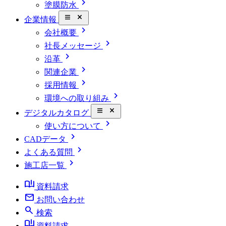
chevron_right
塗膜防水
close_small
企業情報
chevron_right
会社概要
chevron_right
社長メッセージ
chevron_right
沿革
chevron_right
関連企業
chevron_right
採用情報
chevron_right
環境への取り組み
close_small
デジタルカタログ
chevron_right
使い方について
chevron_right
CADデータ
chevron_right
よくある質問
chevron_right
施工店一覧
book_ribbon
資料請求
mail
お問い合わせ
search
検索
book_ribbon
資料請求