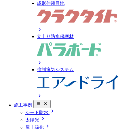
成形伸縮目地
chevron_right
立上り防水保護材
chevron_right
強制換気システム
chevron_right
close_small
施工事例
chevron_right
シート防水
chevron_right
太陽光
chevron_right
屋上緑化