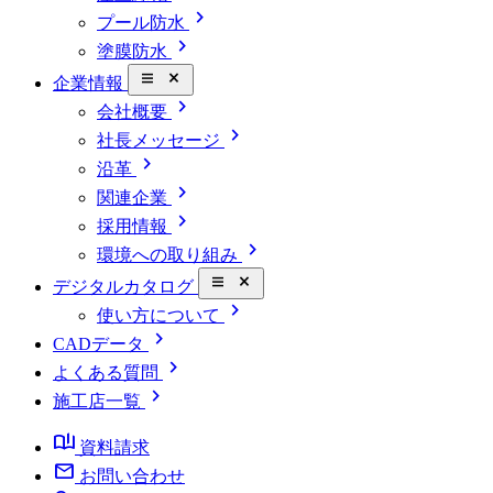
chevron_right
プール防水
chevron_right
塗膜防水
close_small
企業情報
chevron_right
会社概要
chevron_right
社長メッセージ
chevron_right
沿革
chevron_right
関連企業
chevron_right
採用情報
chevron_right
環境への取り組み
close_small
デジタルカタログ
chevron_right
使い方について
chevron_right
CADデータ
chevron_right
よくある質問
chevron_right
施工店一覧
book_ribbon
資料請求
mail
お問い合わせ