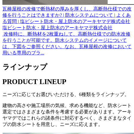
瓦棒屋根の改修で断熱材の厚みを厚くし、高断熱仕様での改
修を行うことはできますか? | 防水システムについて | よくあ
る質問 | 塩ビシート防水・屋上防水のアーキヤマデ株式会社
塩ビシート防水・屋上防水のアーキヤマデ株式会社
​ 改修時に、断熱材を2枚重ねして、高断熱仕様での防水改修
を行うことが可能です。防水システムのイメージについて
は、下図をご参照ください。なお、瓦棒屋根の改修において
用いる専用のブラ...
ラインナップ
PRODUCT LINEUP
ニーズに応じてお選びいただける、6種類をラインナップ。
建物の高さや施工場所の気候、求める機能など、防水シート
選定ではさまざまな条件を考慮する必要があります。アーキ
ヤマデではこれらの諸条件に対応するべく、さまざまなタイ
プの防水シートを用意し、ニーズに応えます。