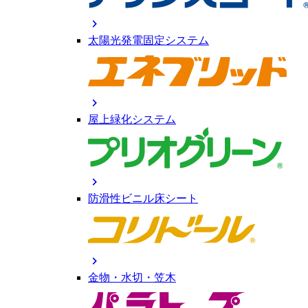
chevron_right
太陽光発電固定システム
chevron_right
屋上緑化システム
chevron_right
防滑性ビニル床シート
chevron_right
金物・水切・笠木