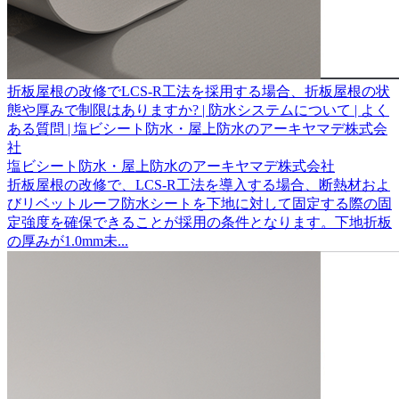
折板屋根の改修でLCS-R工法を採用する場合、折板屋根の状
態や厚みで制限はありますか? | 防水システムについて | よく
ある質問 | 塩ビシート防水・屋上防水のアーキヤマデ株式会
社
塩ビシート防水・屋上防水のアーキヤマデ株式会社
折板屋根の改修で、LCS-R工法を導入する場合、断熱材およ
びリベットルーフ防水シートを下地に対して固定する際の固
定強度を確保できることが採用の条件となります。下地折板
の厚みが1.0mm未...