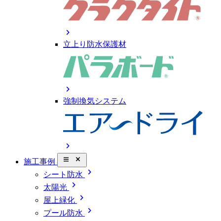
chevron_right
立上り防水保護材
chevron_right
強制換気システム
chevron_right
close_small
施工事例
chevron_right
シート防水
chevron_right
太陽光
chevron_right
屋上緑化
chevron_right
プール防水