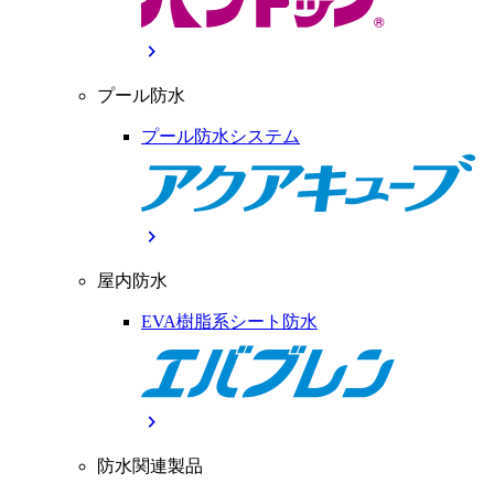
chevron_right
プール防水
プール防水システム
chevron_right
屋内防水
EVA樹脂系シート防水
chevron_right
防水関連製品