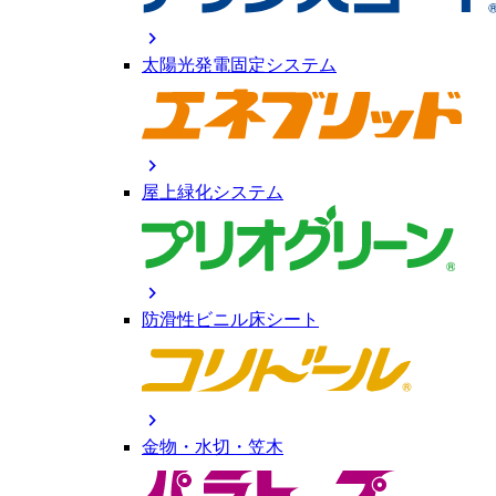
chevron_right
太陽光発電固定システム
chevron_right
屋上緑化システム
chevron_right
防滑性ビニル床シート
chevron_right
金物・水切・笠木