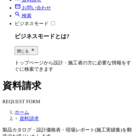
mail
お問い合わせ
search
検索
ビジネスモード
ビジネスモードとは?
close_small
閉じる
トップページから設計・施工者の方に必要な情報をす
ぐに検索できます
資料請求
REQUEST FORM
ホーム
資料請求
chevron_right
製品カタログ・設計価格表・現場レポート(施工実績集)を郵