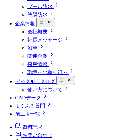
chevron_right
プール防水
chevron_right
塗膜防水
close_small
企業情報
chevron_right
会社概要
chevron_right
社長メッセージ
chevron_right
沿革
chevron_right
関連企業
chevron_right
採用情報
chevron_right
環境への取り組み
close_small
デジタルカタログ
chevron_right
使い方について
chevron_right
CADデータ
chevron_right
よくある質問
chevron_right
施工店一覧
book_ribbon
資料請求
mail
お問い合わせ