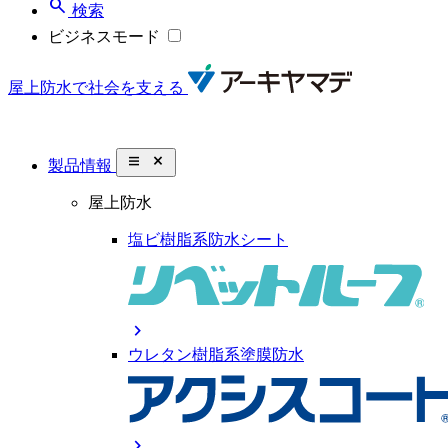
search
検索
ビジネスモード
屋上防水で社会を支える
close_small
製品情報
屋上防水
塩ビ樹脂系防水シート
chevron_right
ウレタン樹脂系塗膜防水
chevron_right