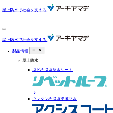
屋上防水で社会を支える
屋上防水で社会を支える
close_small
製品情報
屋上防水
塩ビ樹脂系防水シート
chevron_right
ウレタン樹脂系塗膜防水