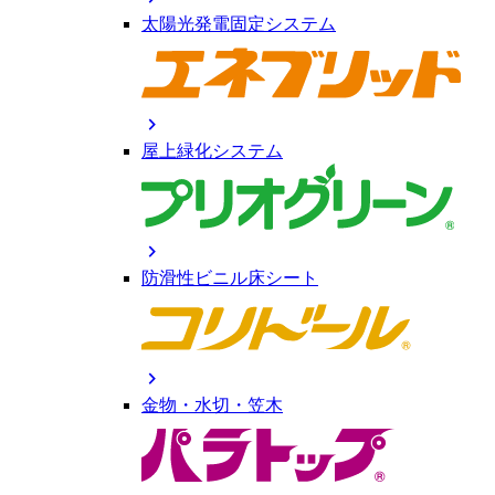
太陽光発電固定システム
chevron_right
屋上緑化システム
chevron_right
防滑性ビニル床シート
chevron_right
金物・水切・笠木