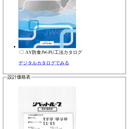
AY防食JW-PU工法カタログ
デジタルカタログでみる
設計価格表