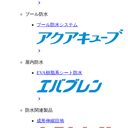
chevron_right
プール防水
プール防水システム
chevron_right
屋内防水
EVA樹脂系シート防水
chevron_right
防水関連製品
成形伸縮目地