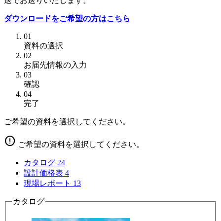
送でお送りいたします。
ダウンロードをご希望の方はこちら
01
資料の選択
02
お届先情報の入力
03
確認
04
完了
ご希望の資料を選択してください。
error
ご希望の資料を選択してください。
カタログ
24
設計価格表
4
現場レポート
13
カタログ