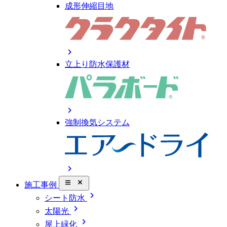
成形伸縮目地
chevron_right
立上り防水保護材
chevron_right
強制換気システム
chevron_right
close_small
施工事例
chevron_right
シート防水
chevron_right
太陽光
chevron_right
屋上緑化