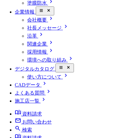
chevron_right
塗膜防水
close_small
企業情報
chevron_right
会社概要
chevron_right
社長メッセージ
chevron_right
沿革
chevron_right
関連企業
chevron_right
採用情報
chevron_right
環境への取り組み
close_small
デジタルカタログ
chevron_right
使い方について
chevron_right
CADデータ
chevron_right
よくある質問
chevron_right
施工店一覧
book_ribbon
資料請求
mail
お問い合わせ
search
検索
book_ribbon
資料請求