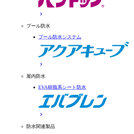
chevron_right
プール防水
プール防水システム
chevron_right
屋内防水
EVA樹脂系シート防水
chevron_right
防水関連製品