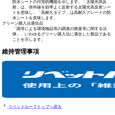
防水シートの付加的機能を示します。「太陽光高反
射」は、赤外線を効率よく反射する太陽光高反射シー
トを意味し、「高耐久タイプ」は高耐久グレードの防
水シートを意味します。
グリーン購入法適合品
「国等による環境物品等の調達の推進等に関する法
律」、いわゆるグリーン購入法に適合した製品である
ことを示します。
維持管理事項
chevron_left
リベットルーフトップへ戻る