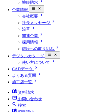
chevron_right
塗膜防水
close_small
企業情報
chevron_right
会社概要
chevron_right
社長メッセージ
chevron_right
沿革
chevron_right
関連企業
chevron_right
採用情報
chevron_right
環境への取り組み
close_small
デジタルカタログ
chevron_right
使い方について
chevron_right
CADデータ
chevron_right
よくある質問
chevron_right
施工店一覧
book_ribbon
資料請求
mail
お問い合わせ
search
検索
book_ribbon
資料請求