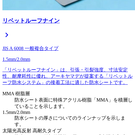
リベットルーフナイン
chevron_right
JIS A 6008 一般複合タイプ
1.5mm/2.0mm
「リベットルーフナイン」は、引張・引裂強度、寸法安定
性、耐摩耗性に優れ、アーキヤマデが提案する「リベットル
ーフ防水システム」の接着工法に適した防水シートです。
MMA 樹脂層
防水シート表面に特殊アクリル樹脂「MMA」を積層し
ていることを示します。
1.5mm/2.0mm
防水シートの厚さについてのラインナップを示しま
す。
太陽光高反射 高耐久タイプ