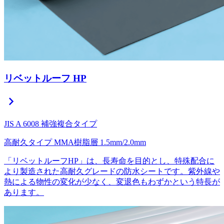
リベットルーフ HP
chevron_right
JIS A 6008 補強複合タイプ
高耐久タイプ
MMA樹脂層
1.5mm/2.0mm
「リベットルーフHP」は、長寿命を目的とし、特殊配合に
より製造された高耐久グレードの防水シートです。紫外線や
熱による物性の変化が少なく、変退色もわずかという特長が
あります。