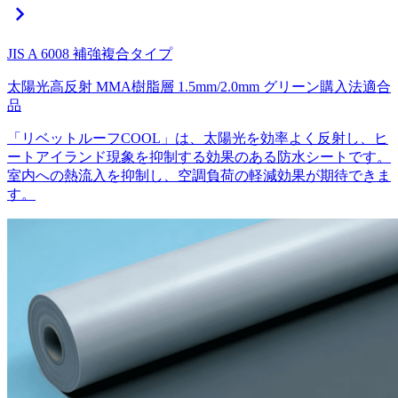
chevron_right
JIS A 6008 補強複合タイプ
太陽光高反射
MMA樹脂層
1.5mm/2.0mm
グリーン購入法適合
品
「リベットルーフCOOL」は、太陽光を効率よく反射し、ヒ
ートアイランド現象を抑制する効果のある防水シートです。
室内への熱流入を抑制し、空調負荷の軽減効果が期待できま
す。