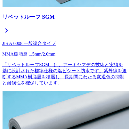
リベットルーフ SGM
chevron_right
JIS A 6008 一般複合タイプ
MMA樹脂層
1.5mm/2.0mm
「リベットルーフSGM」は、アーキヤマデの技術と実績を
基に設計された標準仕様の塩ビシート防水です。紫外線を遮
断するMMA樹脂層を積層し、長期間にわたる変退色の抑制
と耐候性を確保しています。