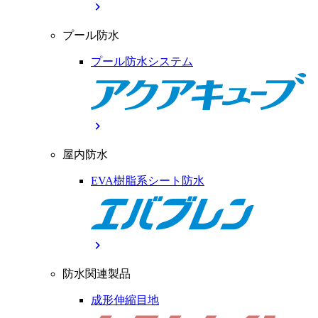
chevron_right
プール防水
プール防水システム
chevron_right
屋内防水
EVA樹脂系シート防水
chevron_right
防水関連製品
成形伸縮目地