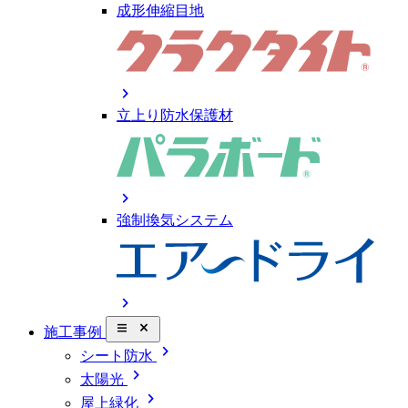
成形伸縮目地
chevron_right
立上り防水保護材
chevron_right
強制換気システム
chevron_right
close_small
施工事例
chevron_right
シート防水
chevron_right
太陽光
chevron_right
屋上緑化