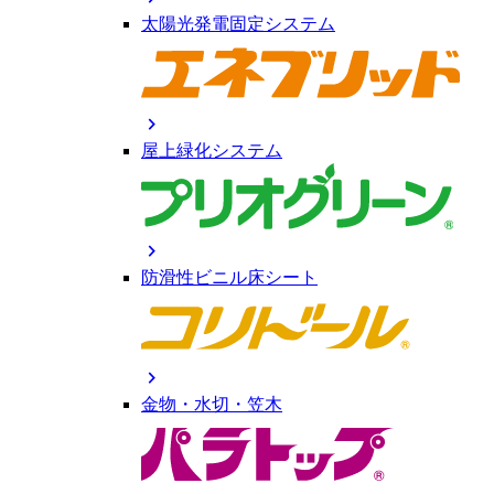
太陽光発電固定システム
chevron_right
屋上緑化システム
chevron_right
防滑性ビニル床シート
chevron_right
金物・水切・笠木