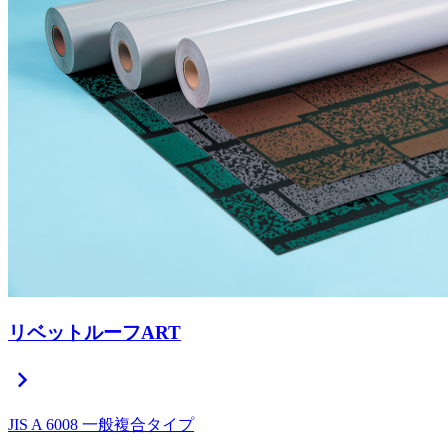
リベットルーフART
chevron_right
JIS A 6008 一般複合タイプ