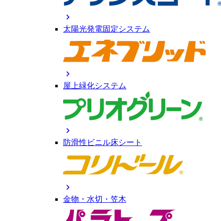
chevron_right
太陽光発電固定システム
chevron_right
屋上緑化システム
chevron_right
防滑性ビニル床シート
chevron_right
金物・水切・笠木