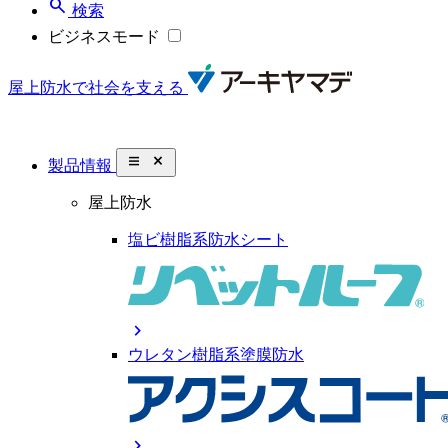
search
検索
ビジネスモード
屋上防水で社会を支える
close_small
製品情報
屋上防水
塩ビ樹脂系防水シート
chevron_right
ウレタン樹脂系塗膜防水
chevron_right