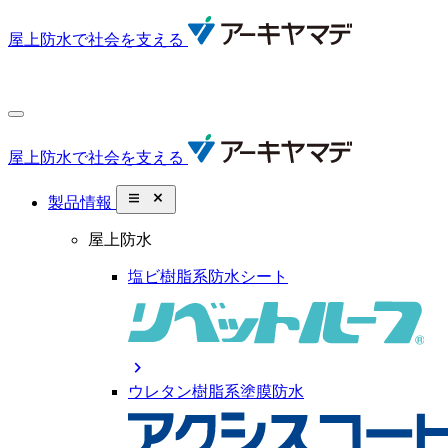
屋上防水で社会を支える
屋上防水で社会を支える
close_small
製品情報
屋上防水
塩ビ樹脂系防水シート
chevron_right
ウレタン樹脂系塗膜防水