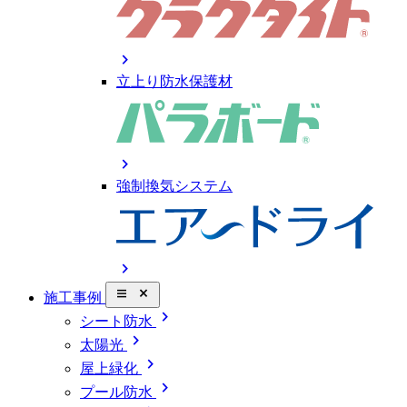
chevron_right
立上り防水保護材
chevron_right
強制換気システム
chevron_right
close_small
施工事例
chevron_right
シート防水
chevron_right
太陽光
chevron_right
屋上緑化
chevron_right
プール防水