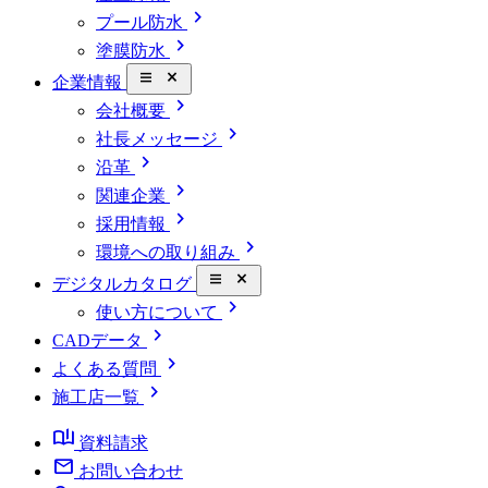
chevron_right
プール防水
chevron_right
塗膜防水
close_small
企業情報
chevron_right
会社概要
chevron_right
社長メッセージ
chevron_right
沿革
chevron_right
関連企業
chevron_right
採用情報
chevron_right
環境への取り組み
close_small
デジタルカタログ
chevron_right
使い方について
chevron_right
CADデータ
chevron_right
よくある質問
chevron_right
施工店一覧
book_ribbon
資料請求
mail
お問い合わせ