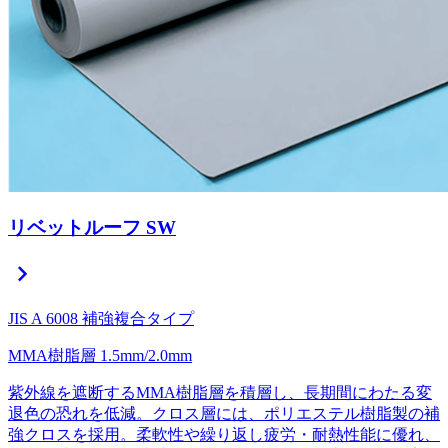
リベットルーフ SW
chevron_right
JIS A 6008 補強複合タイプ
MMA樹脂層
1.5mm/2.0mm
紫外線を遮断するMMA樹脂層を積層し、長期間にわたる変
退色の恐れを低減。クロス層には、ポリエステル樹脂製の補
強クロスを採用。柔軟性や繰り返し疲労・耐熱性能に優れ、