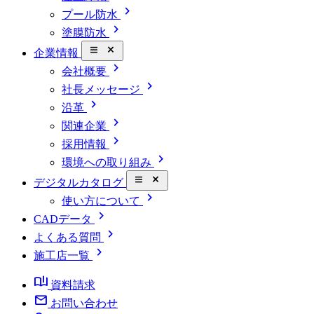
chevron_right
プール防水
chevron_right
塗膜防水
close_small
企業情報
chevron_right
会社概要
chevron_right
社長メッセージ
chevron_right
沿革
chevron_right
関連企業
chevron_right
採用情報
chevron_right
環境への取り組み
close_small
デジタルカタログ
chevron_right
使い方について
chevron_right
CADデータ
chevron_right
よくある質問
chevron_right
施工店一覧
book_ribbon
資料請求
mail
お問い合わせ