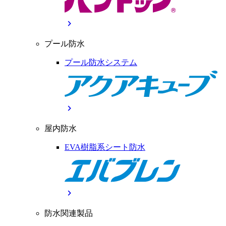
chevron_right
プール防水
プール防水システム
chevron_right
屋内防水
EVA樹脂系シート防水
chevron_right
防水関連製品