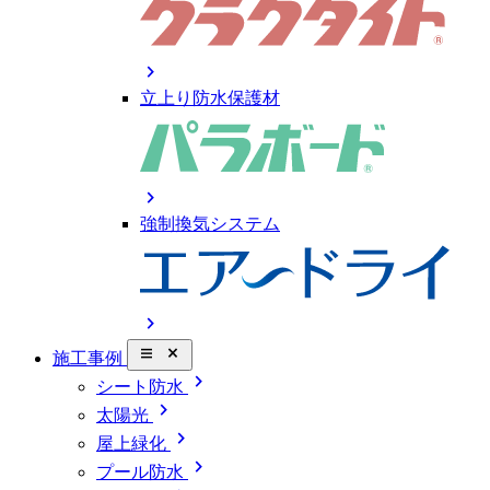
chevron_right
立上り防水保護材
chevron_right
強制換気システム
chevron_right
close_small
施工事例
chevron_right
シート防水
chevron_right
太陽光
chevron_right
屋上緑化
chevron_right
プール防水