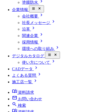
chevron_right
塗膜防水
close_small
企業情報
chevron_right
会社概要
chevron_right
社長メッセージ
chevron_right
沿革
chevron_right
関連企業
chevron_right
採用情報
chevron_right
環境への取り組み
close_small
デジタルカタログ
chevron_right
使い方について
chevron_right
CADデータ
chevron_right
よくある質問
chevron_right
施工店一覧
book_ribbon
資料請求
mail
お問い合わせ
search
検索
book_ribbon
資料請求