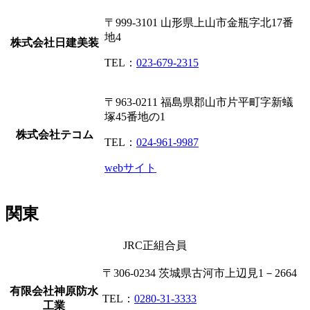
〒999-3101
山形県上山市金瓶字北17番
地4
株式会社日建美装
TEL：
023-679-2315
〒963-0211
福島県郡山市片平町字新蟻
塚45番地の1
株式会社テコム
TEL：
024-961-9987
webサイト
関東
JRC正組合員
〒306-0234
茨城県古河市上辺見1－2664
有限会社神原防水
TEL：
0280-31-3333
工業