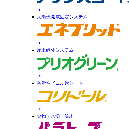
chevron_right
太陽光発電固定システム
chevron_right
屋上緑化システム
chevron_right
防滑性ビニル床シート
chevron_right
金物・水切・笠木