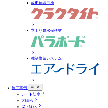
成形伸縮目地
chevron_right
立上り防水保護材
chevron_right
強制換気システム
chevron_right
close_small
施工事例
chevron_right
シート防水
chevron_right
太陽光
chevron_right
屋上緑化