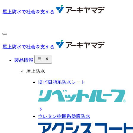
屋上防水で社会を支える
屋上防水で社会を支える
close_small
製品情報
屋上防水
塩ビ樹脂系防水シート
chevron_right
ウレタン樹脂系塗膜防水