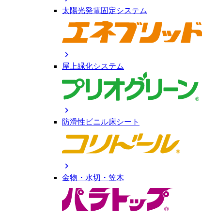
太陽光発電固定システム
chevron_right
屋上緑化システム
chevron_right
防滑性ビニル床シート
chevron_right
金物・水切・笠木