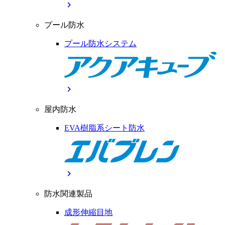
chevron_right
プール防水
プール防水システム
chevron_right
屋内防水
EVA樹脂系シート防水
chevron_right
防水関連製品
成形伸縮目地