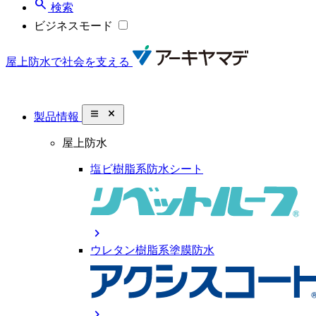
search
検索
ビジネスモード
屋上防水で社会を支える
close_small
製品情報
屋上防水
塩ビ樹脂系防水シート
chevron_right
ウレタン樹脂系塗膜防水
chevron_right