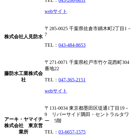
TEL：
043-266-6831
webサイト
〒285-0025
千葉県佐倉市鏑木町2丁目1－
7
株式会社人見防水
TEL：
043-484-8653
〒271-0071
千葉県松戸市竹ケ花西町304
番地22
藤防水工業株式会
社
TEL：
047-365-2151
webサイト
〒131-0034
東京都墨田区堤通1丁目19－
9 リバーサイド隅田・セントラルタワ
アーキ・ヤマイチ
ー 5階
株式会社 東京営
業所
TEL：
03-6657-1575