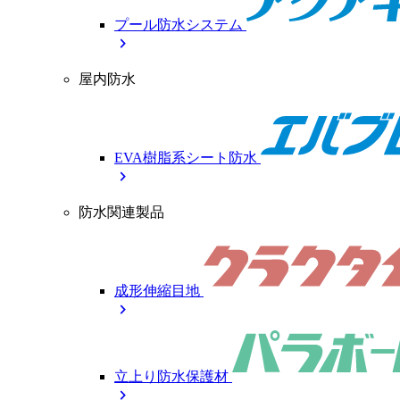
プール防水システム
chevron_right
屋内防水
EVA樹脂系シート防水
chevron_right
防水関連製品
成形伸縮目地
chevron_right
立上り防水保護材
chevron_right