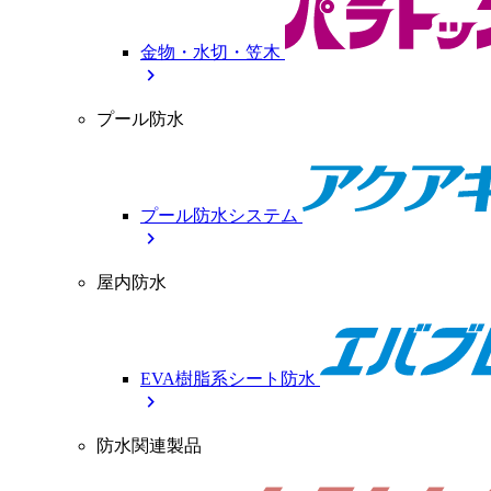
金物・水切・笠木
chevron_right
プール防水
プール防水システム
chevron_right
屋内防水
EVA樹脂系シート防水
chevron_right
防水関連製品