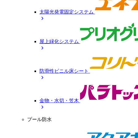
太陽光発電固定システム
chevron_right
屋上緑化システム
chevron_right
防滑性ビニル床シート
chevron_right
金物・水切・笠木
chevron_right
プール防水