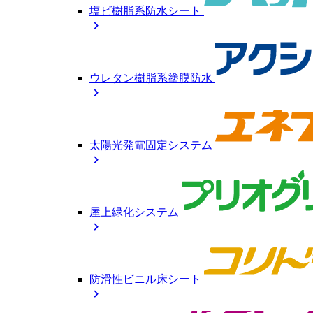
塩ビ樹脂系防水シート
chevron_right
ウレタン樹脂系塗膜防水
chevron_right
太陽光発電固定システム
chevron_right
屋上緑化システム
chevron_right
防滑性ビニル床シート
chevron_right