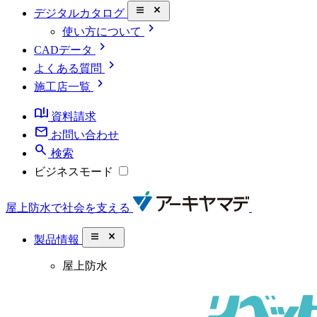
close_small
デジタルカタログ
chevron_right
使い方について
chevron_right
CADデータ
chevron_right
よくある質問
chevron_right
施工店一覧
book_ribbon
資料請求
mail
お問い合わせ
search
検索
ビジネスモード
屋上防水で社会を支える
close_small
製品情報
屋上防水