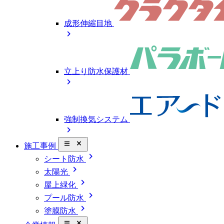
成形伸縮目地
chevron_right
立上り防水保護材
chevron_right
強制換気システム
chevron_right
close_small
施工事例
chevron_right
シート防水
chevron_right
太陽光
chevron_right
屋上緑化
chevron_right
プール防水
chevron_right
塗膜防水
close_small