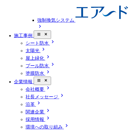
強制換気システム
chevron_right
close_small
施工事例
chevron_right
シート防水
chevron_right
太陽光
chevron_right
屋上緑化
chevron_right
プール防水
chevron_right
塗膜防水
close_small
企業情報
chevron_right
会社概要
chevron_right
社長メッセージ
chevron_right
沿革
chevron_right
関連企業
chevron_right
採用情報
chevron_right
環境への取り組み