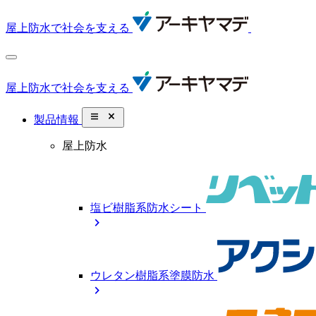
屋上防水で社会を支える
屋上防水で社会を支える
close_small
製品情報
屋上防水
塩ビ樹脂系防水シート
chevron_right
ウレタン樹脂系塗膜防水
chevron_right