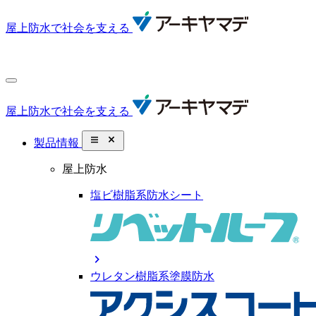
屋上防水で社会を支える
屋上防水で社会を支える
close_small
製品情報
屋上防水
塩ビ樹脂系防水シート
chevron_right
ウレタン樹脂系塗膜防水