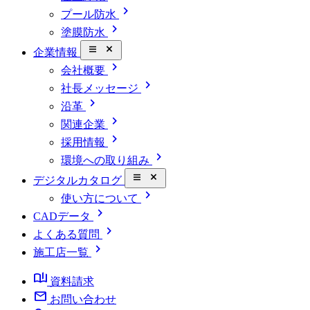
chevron_right
プール防水
chevron_right
塗膜防水
close_small
企業情報
chevron_right
会社概要
chevron_right
社長メッセージ
chevron_right
沿革
chevron_right
関連企業
chevron_right
採用情報
chevron_right
環境への取り組み
close_small
デジタルカタログ
chevron_right
使い方について
chevron_right
CADデータ
chevron_right
よくある質問
chevron_right
施工店一覧
book_ribbon
資料請求
mail
お問い合わせ