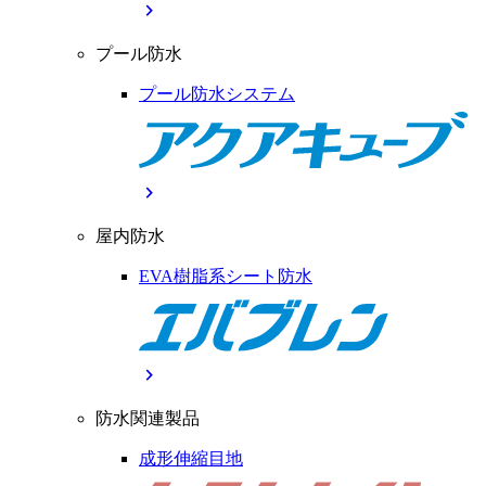
chevron_right
プール防水
プール防水システム
chevron_right
屋内防水
EVA樹脂系シート防水
chevron_right
防水関連製品
成形伸縮目地