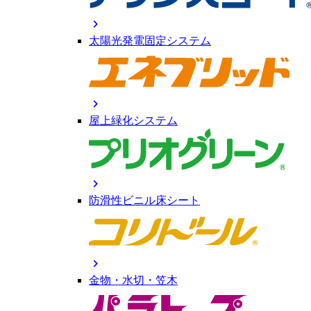
chevron_right
太陽光発電固定システム
chevron_right
屋上緑化システム
chevron_right
防滑性ビニル床シート
chevron_right
金物・水切・笠木