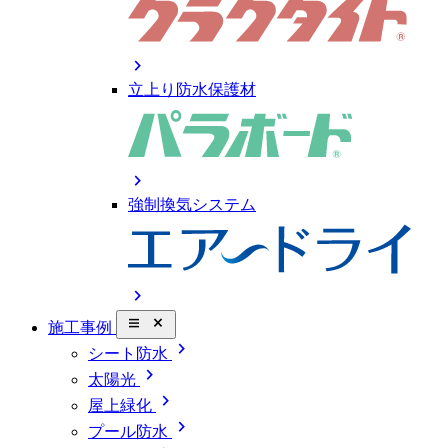
chevron_right
立上り防水保護材
chevron_right
強制換気システム
chevron_right
close_small
施工事例
chevron_right
シート防水
chevron_right
太陽光
chevron_right
屋上緑化
chevron_right
プール防水