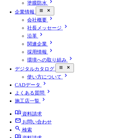
chevron_right
塗膜防水
close_small
企業情報
chevron_right
会社概要
chevron_right
社長メッセージ
chevron_right
沿革
chevron_right
関連企業
chevron_right
採用情報
chevron_right
環境への取り組み
close_small
デジタルカタログ
chevron_right
使い方について
chevron_right
CADデータ
chevron_right
よくある質問
chevron_right
施工店一覧
book_ribbon
資料請求
mail
お問い合わせ
search
検索
book_ribbon
資料請求