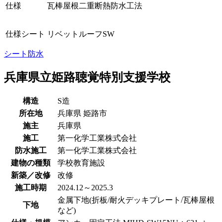
仕様
瓦棒屋根二重断熱防水工法
仕様シート
リベットルーフSW
シート防水
兵庫県立姫路聴覚特別支援学校
構造
S造
所在地
兵庫県
姫路市
施主
兵庫県
施工
第一化学工業株式会社
防水施工
第一化学工業株式会社
建物の種類
学校教育施設
新築／改修
改修
施工時期
2024.12～2025.3
金属下地(折板/耐火デッキプレート/瓦棒屋根
下地
など)