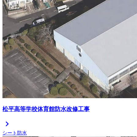
松平高等学校体育館防水改修工事
chevron_right
シート防水