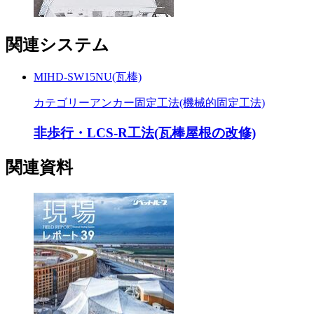
関連システム
MIHD-SW15NU(瓦棒)
カテゴリー
アンカー固定工法(機械的固定工法)
非歩行・LCS-R工法(瓦棒屋根の改修)
関連資料