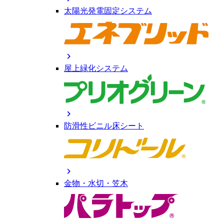
太陽光発電固定システム
chevron_right
屋上緑化システム
chevron_right
防滑性ビニル床シート
chevron_right
金物・水切・笠木