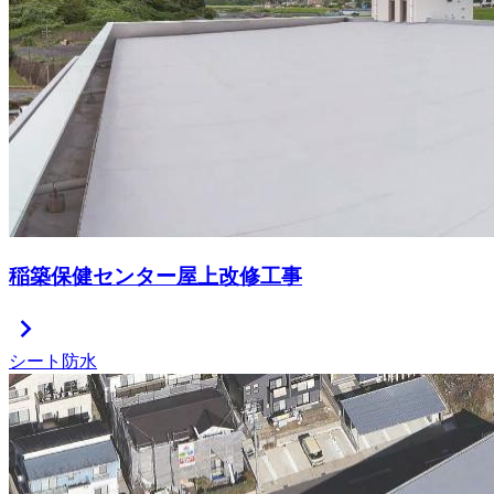
稲築保健センター屋上改修工事
chevron_right
シート防水