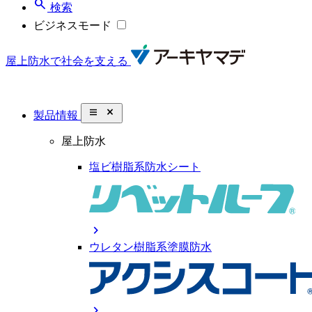
search
検索
ビジネスモード
屋上防水で社会を支える
close_small
製品情報
屋上防水
塩ビ樹脂系防水シート
chevron_right
ウレタン樹脂系塗膜防水
chevron_right