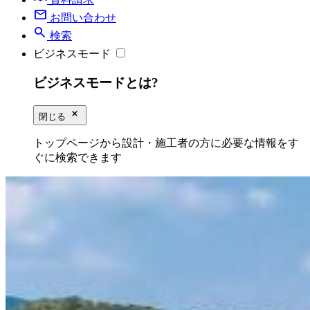
mail
お問い合わせ
search
検索
ビジネスモード
ビジネスモードとは?
close_small
閉じる
トップページから設計・施工者の方に必要な情報をす
ぐに検索できます