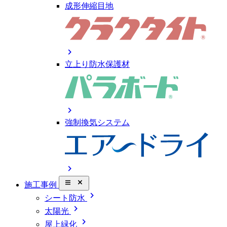
成形伸縮目地
chevron_right
立上り防水保護材
chevron_right
強制換気システム
chevron_right
close_small
施工事例
chevron_right
シート防水
chevron_right
太陽光
chevron_right
屋上緑化