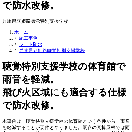
で防水改修。
兵庫県立姫路聴覚特別支援学校
ホーム
施工事例
chevron_right
シート防水
chevron_right
兵庫県立姫路聴覚特別支援学校
chevron_right
聴覚特別支援学校の体育館で
雨音を軽減。
飛び火区域にも適合する仕様
で防水改修。
本事例は、聴覚特別支援学校の体育館という条件から、雨音
を軽減することが要件となりました。既存の瓦棒屋根では雨