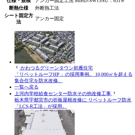
仕様・規模
アンカー固定工法 MIHD-SW15NU：631㎡
断熱仕様
外断熱工法
シート固定方
アンカー固定
法
chevron_left
かわつるグリーンタウン初雁住宅
「リベットルーフHP 」の採用事例。 10,000㎡を超える
集合住宅を防水改修。
一覧へ戻る
chevron_right
上河内学校給食センター防水その他改修工事
栃木県宇都宮市の折板屋根改修に リベットルーフ防水
「LCS-R工法」が採用。