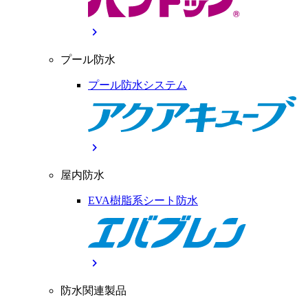
chevron_right
プール防水
プール防水システム
chevron_right
屋内防水
EVA樹脂系シート防水
chevron_right
防水関連製品