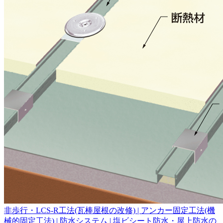
非歩行・LCS-R工法(瓦棒屋根の改修) | アンカー固定工法(機
械的固定工法) | 防水システム | 塩ビシート防水・屋上防水の