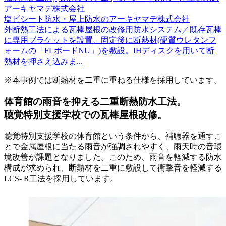
アーキヤマデ株式会社
塩ビシート防水・屋上防水のアーキヤマデ株式会社
外断熱工法による瓦棒屋根の改修用防水システム／既存瓦棒
に専用ブラケットを設置、固定後に断熱材(硬質ウレタンフ
ォームの「FLボードNU」)を敷設。IHディスクを用いて断
熱材を押さえ込みま...
※本事例では断熱材を二重に重ねる仕様を採用しています。
体育館の雨音を抑える二重断熱防水工法。
聴覚特別支援学校での瓦棒屋根改修。
聴覚特別支援学校の体育館という条件から、補聴器を通すこ
とで金属屋根に当たる雨音が強調されやすく、雨天時の音環
境改善が課題となりました。このため、雨音を軽減する防水
構成が求められ、断熱材を二重に敷設して衝撃音を軽減する
LCS- R工法を採用しています。