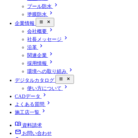
chevron_right
プール防水
chevron_right
塗膜防水
close_small
企業情報
chevron_right
会社概要
chevron_right
社長メッセージ
chevron_right
沿革
chevron_right
関連企業
chevron_right
採用情報
chevron_right
環境への取り組み
close_small
デジタルカタログ
chevron_right
使い方について
chevron_right
CADデータ
chevron_right
よくある質問
chevron_right
施工店一覧
book_ribbon
資料請求
mail
お問い合わせ