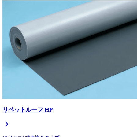
リベットルーフ HP
chevron_right