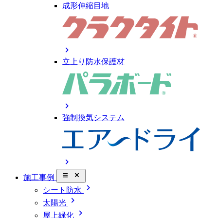
成形伸縮目地
chevron_right
立上り防水保護材
chevron_right
強制換気システム
chevron_right
close_small
施工事例
chevron_right
シート防水
chevron_right
太陽光
chevron_right
屋上緑化