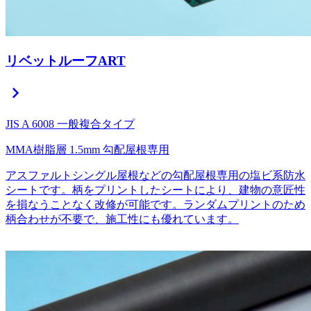
リベットルーフART
chevron_right
JIS A 6008 一般複合タイプ
MMA樹脂層
1.5mm
勾配屋根専用
アスファルトシングル屋根などの勾配屋根専用の塩ビ系防水
シートです。柄をプリントしたシートにより、建物の意匠性
を損なうことなく改修が可能です。ランダムプリントのため
柄合わせが不要で、施工性にも優れています。