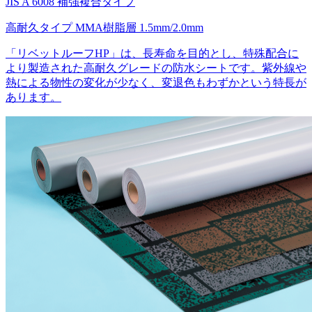
JIS A 6008 補強複合タイプ
高耐久タイプ
MMA樹脂層
1.5mm/2.0mm
「リベットルーフHP」は、長寿命を目的とし、特殊配合に
より製造された高耐久グレードの防水シートです。紫外線や
熱による物性の変化が少なく、変退色もわずかという特長が
あります。