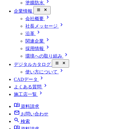
chevron_right
塗膜防水
close_small
企業情報
chevron_right
会社概要
chevron_right
社長メッセージ
chevron_right
沿革
chevron_right
関連企業
chevron_right
採用情報
chevron_right
環境への取り組み
close_small
デジタルカタログ
chevron_right
使い方について
chevron_right
CADデータ
chevron_right
よくある質問
chevron_right
施工店一覧
book_ribbon
資料請求
mail
お問い合わせ
search
検索
book_ribbon
資料請求