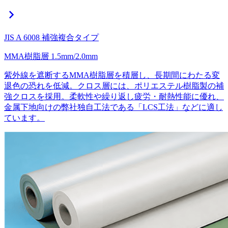
chevron_right
JIS A 6008 補強複合タイプ
MMA樹脂層
1.5mm/2.0mm
紫外線を遮断するMMA樹脂層を積層し、長期間にわたる変
退色の恐れを低減。クロス層には、ポリエステル樹脂製の補
強クロスを採用。柔軟性や繰り返し疲労・耐熱性能に優れ、
金属下地向けの弊社独自工法である「LCS工法」などに適し
ています。