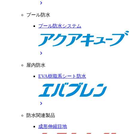
chevron_right
プール防水
プール防水システム
chevron_right
屋内防水
EVA樹脂系シート防水
chevron_right
防水関連製品
成形伸縮目地