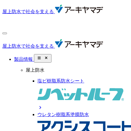
屋上防水で社会を支える
屋上防水で社会を支える
close_small
製品情報
屋上防水
塩ビ樹脂系防水シート
chevron_right
ウレタン樹脂系塗膜防水