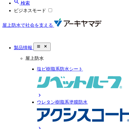
search
検索
ビジネスモード
屋上防水で社会を支える
close_small
製品情報
屋上防水
塩ビ樹脂系防水シート
chevron_right
ウレタン樹脂系塗膜防水
chevron_right