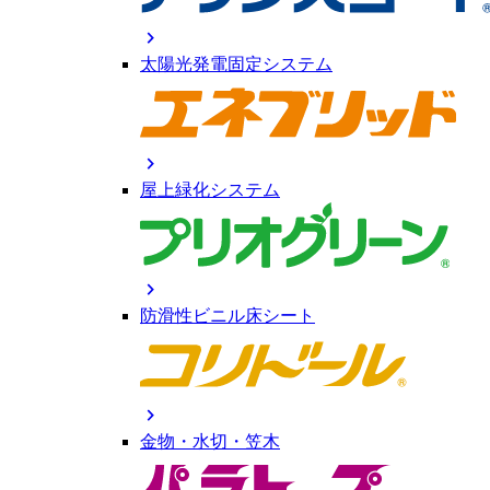
chevron_right
太陽光発電固定システム
chevron_right
屋上緑化システム
chevron_right
防滑性ビニル床シート
chevron_right
金物・水切・笠木