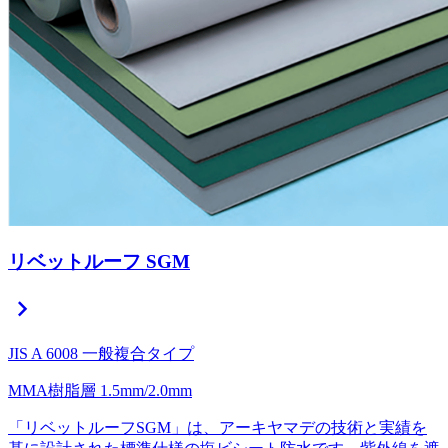
リベットルーフ SGM
chevron_right
JIS A 6008 一般複合タイプ
MMA樹脂層
1.5mm/2.0mm
「リベットルーフSGM」は、アーキヤマデの技術と実績を