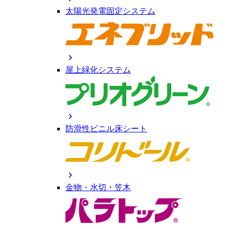
太陽光発電固定システム
chevron_right
屋上緑化システム
chevron_right
防滑性ビニル床シート
chevron_right
金物・水切・笠木