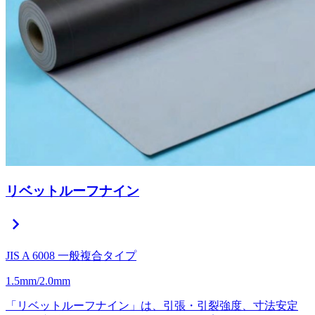
リベットルーフナイン
chevron_right
JIS A 6008 一般複合タイプ
1.5mm/2.0mm
「リベットルーフナイン」は、引張・引裂強度、寸法安定