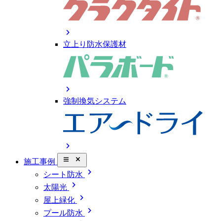
chevron_right
立上り防水保護材
chevron_right
強制換気システム
chevron_right
close_small
施工事例
chevron_right
シート防水
chevron_right
太陽光
chevron_right
屋上緑化
chevron_right
プール防水