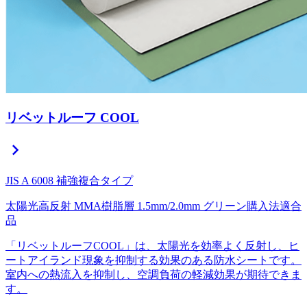
リベットルーフ COOL
chevron_right
JIS A 6008 補強複合タイプ
太陽光高反射
MMA樹脂層
1.5mm/2.0mm
グリーン購入法適合
品
「リベットルーフCOOL」は、太陽光を効率よく反射し、ヒ
ートアイランド現象を抑制する効果のある防水シートです。
室内への熱流入を抑制し、空調負荷の軽減効果が期待できま
す。