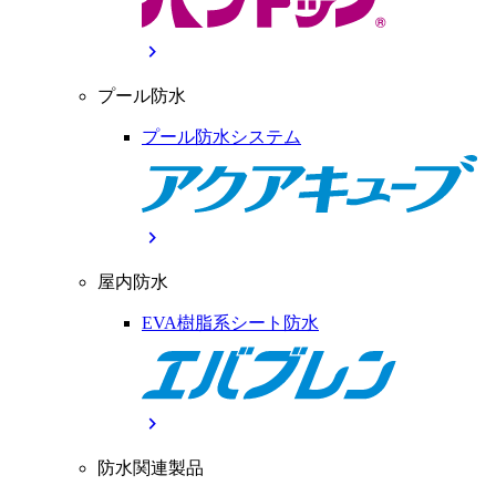
chevron_right
プール防水
プール防水システム
chevron_right
屋内防水
EVA樹脂系シート防水
chevron_right
防水関連製品