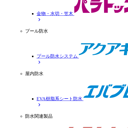
金物・水切・笠木
chevron_right
プール防水
プール防水システム
chevron_right
屋内防水
EVA樹脂系シート防水
chevron_right
防水関連製品