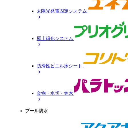
太陽光発電固定システム
chevron_right
屋上緑化システム
chevron_right
防滑性ビニル床シート
chevron_right
金物・水切・笠木
chevron_right
プール防水