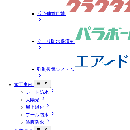
成形伸縮目地
chevron_right
立上り防水保護材
chevron_right
強制換気システム
chevron_right
close_small
施工事例
chevron_right
シート防水
chevron_right
太陽光
chevron_right
屋上緑化
chevron_right
プール防水
chevron_right
塗膜防水
close_small