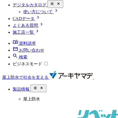
close_small
デジタルカタログ
chevron_right
使い方について
chevron_right
CADデータ
chevron_right
よくある質問
chevron_right
施工店一覧
book_ribbon
資料請求
mail
お問い合わせ
search
検索
ビジネスモード
屋上防水で社会を支える
close_small
製品情報
屋上防水