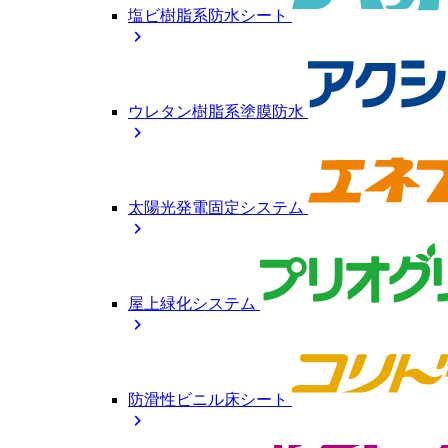
塩ビ樹脂系防水シート
chevron_right
ウレタン樹脂系塗膜防水
chevron_right
太陽光発電固定システム
chevron_right
屋上緑化システム
chevron_right
防滑性ビニル床シート
chevron_right