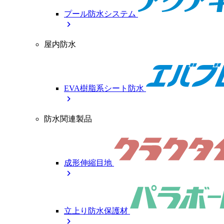
プール防水システム
chevron_right
屋内防水
EVA樹脂系シート防水
chevron_right
防水関連製品
成形伸縮目地
chevron_right
立上り防水保護材
chevron_right