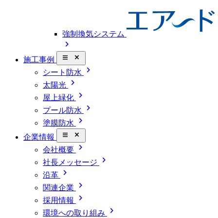
強制換気システム
chevron_right
close_small
施工事例
chevron_right
シート防水
chevron_right
太陽光
chevron_right
屋上緑化
chevron_right
プール防水
chevron_right
塗膜防水
close_small
企業情報
chevron_right
会社概要
chevron_right
社長メッセージ
chevron_right
沿革
chevron_right
関連企業
chevron_right
採用情報
chevron_right
環境への取り組み