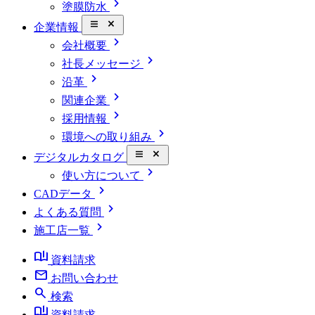
chevron_right
塗膜防水
close_small
企業情報
chevron_right
会社概要
chevron_right
社長メッセージ
chevron_right
沿革
chevron_right
関連企業
chevron_right
採用情報
chevron_right
環境への取り組み
close_small
デジタルカタログ
chevron_right
使い方について
chevron_right
CADデータ
chevron_right
よくある質問
chevron_right
施工店一覧
book_ribbon
資料請求
mail
お問い合わせ
search
検索
book_ribbon
資料請求