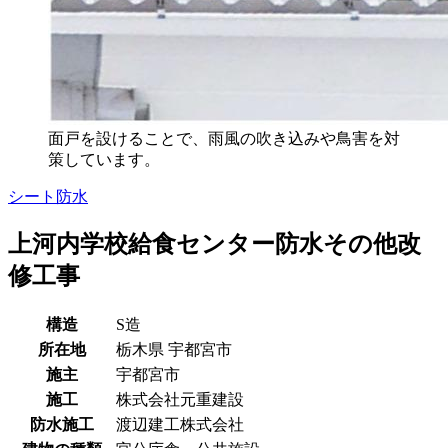
面戸を設けることで、雨風の吹き込みや鳥害を対
策しています。
シート防水
上河内学校給食センター防水その他改
修工事
構造
S造
所在地
栃木県
宇都宮市
施主
宇都宮市
施工
株式会社元重建設
防水施工
渡辺建工株式会社