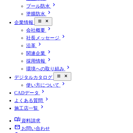
chevron_right
プール防水
chevron_right
塗膜防水
close_small
企業情報
chevron_right
会社概要
chevron_right
社長メッセージ
chevron_right
沿革
chevron_right
関連企業
chevron_right
採用情報
chevron_right
環境への取り組み
close_small
デジタルカタログ
chevron_right
使い方について
chevron_right
CADデータ
chevron_right
よくある質問
chevron_right
施工店一覧
book_ribbon
資料請求
mail
お問い合わせ