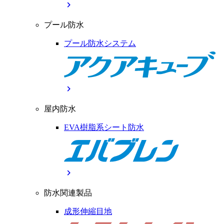
chevron_right
プール防水
プール防水システム
chevron_right
屋内防水
EVA樹脂系シート防水
chevron_right
防水関連製品
成形伸縮目地