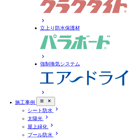
chevron_right
立上り防水保護材
chevron_right
強制換気システム
chevron_right
close_small
施工事例
chevron_right
シート防水
chevron_right
太陽光
chevron_right
屋上緑化
chevron_right
プール防水