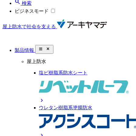
search
検索
ビジネスモード
屋上防水で社会を支える
close_small
製品情報
屋上防水
塩ビ樹脂系防水シート
chevron_right
ウレタン樹脂系塗膜防水
chevron_right