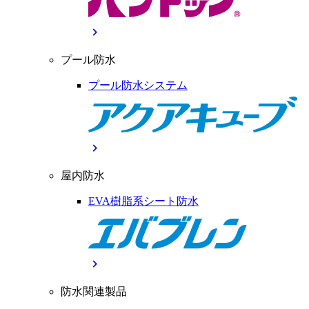
chevron_right
プール防水
プール防水システム
chevron_right
屋内防水
EVA樹脂系シート防水
chevron_right
防水関連製品