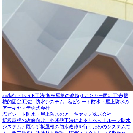
非歩行・LCS-R工法(折板屋根の改修) | アンカー固定工法(機
械的固定工法) | 防水システム | 塩ビシート防水・屋上防水の
アーキヤマデ株式会社
塩ビシート防水・屋上防水のアーキヤマデ株式会社
折板屋根の改修向け、外断熱工法によるリベットルーフ防水
システム／既存折板屋根の防水改修を行うためのシステムで
す。既存折板に断熱材を敷設。IHディスクを用いて断熱材