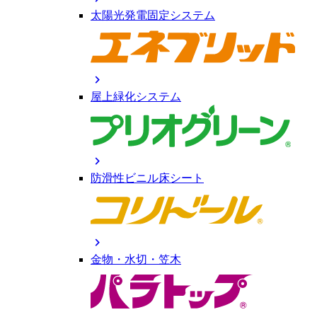
太陽光発電固定システム
chevron_right
屋上緑化システム
chevron_right
防滑性ビニル床シート
chevron_right
金物・水切・笠木