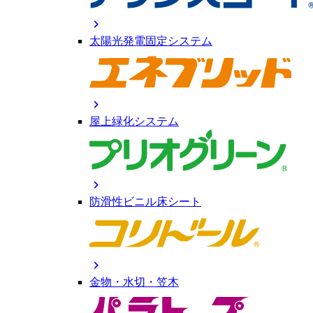
chevron_right
太陽光発電固定システム
chevron_right
屋上緑化システム
chevron_right
防滑性ビニル床シート
chevron_right
金物・水切・笠木