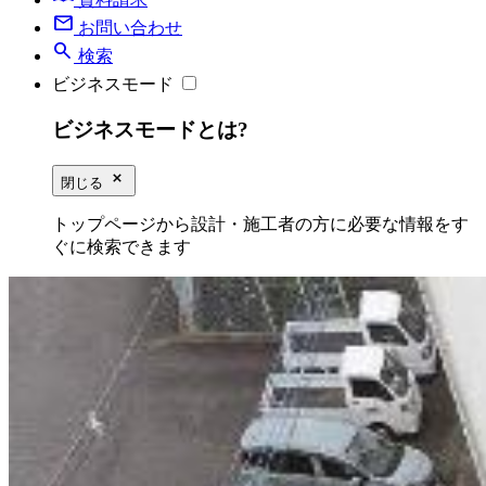
mail
お問い合わせ
search
検索
ビジネスモード
ビジネスモードとは?
close_small
閉じる
トップページから設計・施工者の方に必要な情報をす
ぐに検索できます