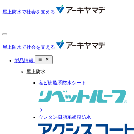
屋上防水で社会を支える
屋上防水で社会を支える
close_small
製品情報
屋上防水
塩ビ樹脂系防水シート
chevron_right
ウレタン樹脂系塗膜防水