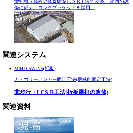
愛知県立高校の体育館をLCS-R工法で改修。 次回の改
修に備え、ロングブラケットを採用。
関連システム
MIHD-SW15S(折板)
カテゴリー
アンカー固定工法(機械的固定工法)
非歩行・LCS-R工法(折板屋根の改修)
関連資料