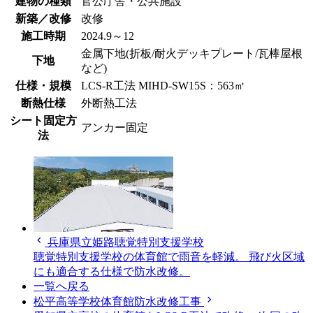
建物の種類
官公庁舎・公共施設
新築／改修
改修
施工時期
2024.9～12
金属下地(折板/耐火デッキプレート/瓦棒屋根
下地
など)
仕様・規模
LCS-R工法 MIHD-SW15S：563㎡
断熱仕様
外断熱工法
シート固定方
アンカー固定
法
chevron_left
兵庫県立姫路聴覚特別支援学校
聴覚特別支援学校の体育館で雨音を軽減。 飛び火区域
にも適合する仕様で防水改修。
一覧へ戻る
chevron_right
松平高等学校体育館防水改修工事