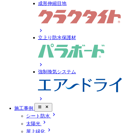
成形伸縮目地
chevron_right
立上り防水保護材
chevron_right
強制換気システム
chevron_right
close_small
施工事例
chevron_right
シート防水
chevron_right
太陽光
chevron_right
屋上緑化