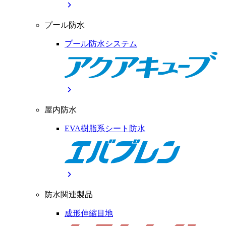
chevron_right
プール防水
プール防水システム
chevron_right
屋内防水
EVA樹脂系シート防水
chevron_right
防水関連製品
成形伸縮目地