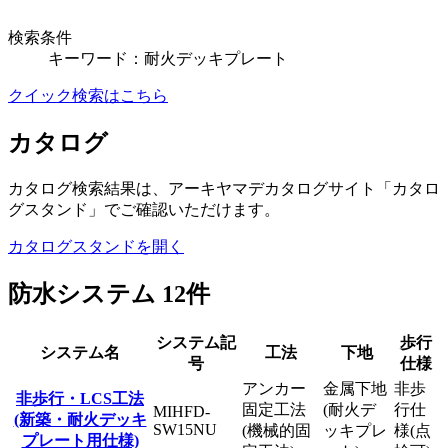
検索条件
キーワード：耐火デッキプレート
クイック検索はこちら
カタログ
カタログ検索結果は、アーキヤマデカタログサイト「カタロ
グスタンド」でご確認いただけます。
カタログスタンドを開く
防水システム
12
件
システム記
歩行
システム名
工法
下地
号
仕様
アンカー
金属下地
非歩
非歩行・LCS工法
固定工法
(耐火デ
行仕
MIHFD-
(新築・耐火デッキ
SW15NU
(機械的固
ッキプレ
様(点
プレート用仕様)