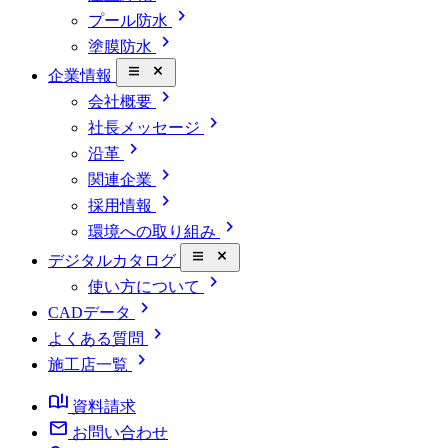
chevron_right
プール防水
chevron_right
塗膜防水
close_small
企業情報
chevron_right
会社概要
chevron_right
社長メッセージ
chevron_right
沿革
chevron_right
関連企業
chevron_right
採用情報
chevron_right
環境への取り組み
close_small
デジタルカタログ
chevron_right
使い方について
chevron_right
CADデータ
chevron_right
よくある質問
chevron_right
施工店一覧
book_ribbon
資料請求
mail
お問い合わせ