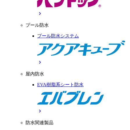
chevron_right
プール防水
プール防水システム
chevron_right
屋内防水
EVA樹脂系シート防水
chevron_right
防水関連製品