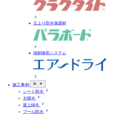
chevron_right
立上り防水保護材
chevron_right
強制換気システム
chevron_right
close_small
施工事例
chevron_right
シート防水
chevron_right
太陽光
chevron_right
屋上緑化
chevron_right
プール防水