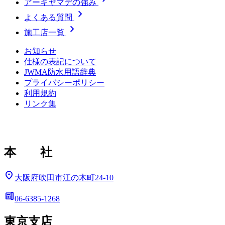
アーキヤマデの強み
chevron_right
よくある質問
chevron_right
施工店一覧
お知らせ
仕様の表記について
JWMA防水用語辞典
プライバシーポリシー
利用規約
リンク集
本 社
location_on
大阪府吹田市江の木町24-10
deskphone
06-6385-1268
東京支店