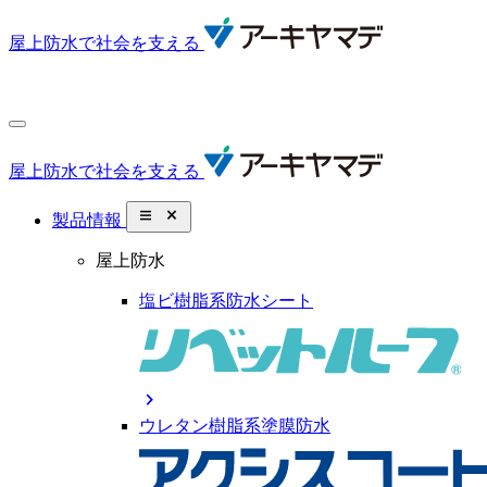
屋上防水で社会を支える
屋上防水で社会を支える
close_small
製品情報
屋上防水
塩ビ樹脂系防水シート
chevron_right
ウレタン樹脂系塗膜防水