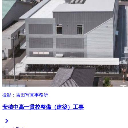
撮影：吉田写真事務所
安積中高一貫校整備（建築）工事
chevron_right