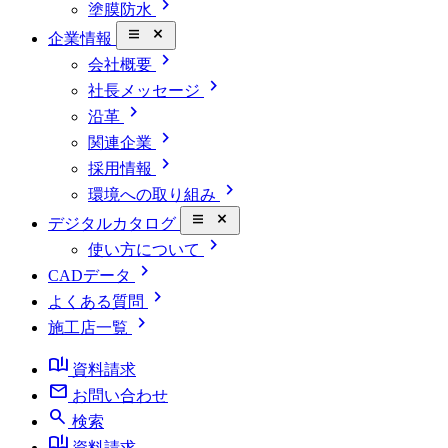
chevron_right
塗膜防水
close_small
企業情報
chevron_right
会社概要
chevron_right
社長メッセージ
chevron_right
沿革
chevron_right
関連企業
chevron_right
採用情報
chevron_right
環境への取り組み
close_small
デジタルカタログ
chevron_right
使い方について
chevron_right
CADデータ
chevron_right
よくある質問
chevron_right
施工店一覧
book_ribbon
資料請求
mail
お問い合わせ
search
検索
book_ribbon
資料請求