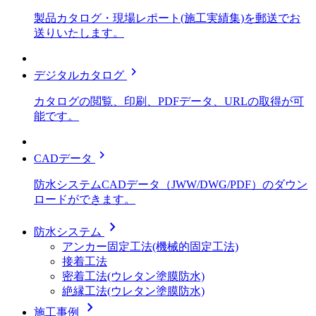
製品カタログ・現場レポート(施工実績集)を郵送でお
送りいたします。
chevron_right
デジタルカタログ
カタログの閲覧、印刷、PDFデータ、URLの取得が可
能です。
chevron_right
CADデータ
防水システムCADデータ（JWW/DWG/PDF）のダウン
ロードができます。
chevron_right
防水システム
アンカー固定工法(機械的固定工法)
接着工法
密着工法(ウレタン塗膜防水)
絶縁工法(ウレタン塗膜防水)
chevron_right
施工事例