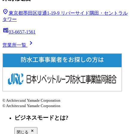
location_on
東京都墨田区堤通1-19-9
リバーサイド隅田・セントラル
タワー
deskphone
03-6657-1561
chevron_right
営業所一覧
© Architecural Yamade Corporation
© Architecural Yamade Corporation
ビジネスモードとは?
close_small
閉じる