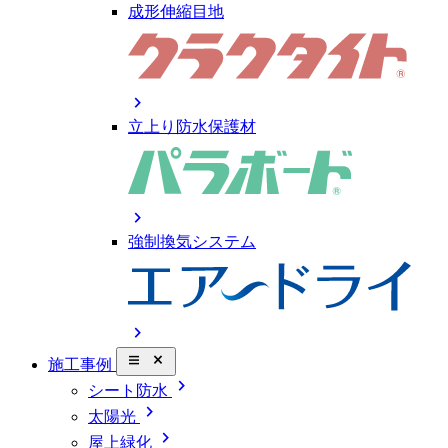
成形伸縮目地
chevron_right
立上り防水保護材
chevron_right
強制換気システム
chevron_right
close_small
施工事例
chevron_right
シート防水
chevron_right
太陽光
chevron_right
屋上緑化