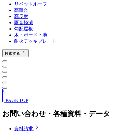
リベットルーフ
高耐久
高反射
雨音軽減
勾配屋根
木・ボード下地
耐火デッキプレート
chevron_right
検索する
PAGE TOP
お問い合わせ・各種資料・データ
chevron_right
資料請求