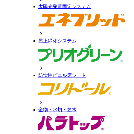
太陽光発電固定システム
chevron_right
屋上緑化システム
chevron_right
防滑性ビニル床シート
chevron_right
金物・水切・笠木