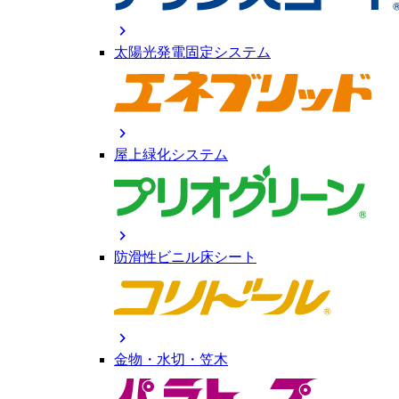
chevron_right
太陽光発電固定システム
chevron_right
屋上緑化システム
chevron_right
防滑性ビニル床シート
chevron_right
金物・水切・笠木