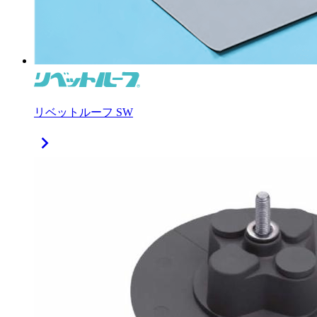
リベットルーフ SW
chevron_right