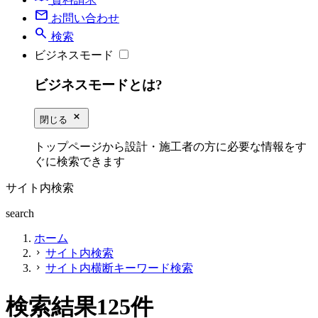
mail
お問い合わせ
search
検索
ビジネスモード
ビジネスモードとは?
close_small
閉じる
トップページから設計・施工者の方に必要な情報をす
ぐに検索できます
サイト内検索
search
ホーム
サイト内検索
chevron_right
サイト内横断キーワード検索
chevron_right
検索結果
125
件