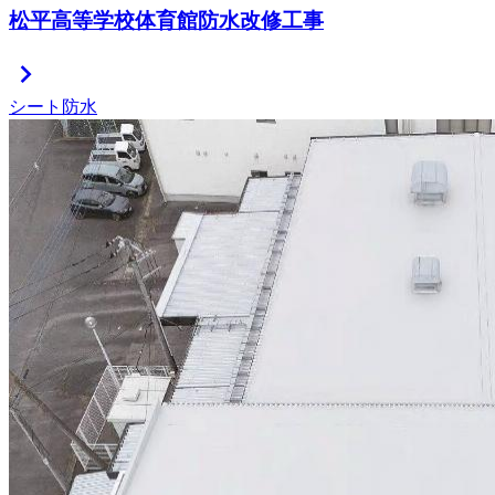
松平高等学校体育館防水改修工事
chevron_right
シート防水