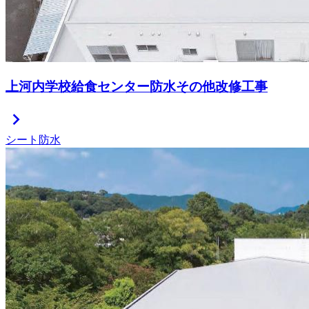
上河内学校給食センター防水その他改修工事
chevron_right
シート防水