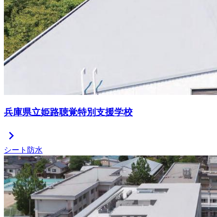
兵庫県立姫路聴覚特別支援学校
chevron_right
シート防水