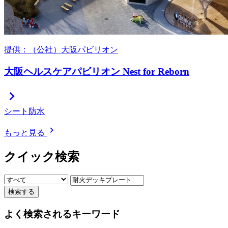
提供：（公社）大阪パビリオン
大阪ヘルスケアパビリオン Nest for Reborn
chevron_right
シート防水
chevron_right
もっと見る
クイック検索
検索する
よく検索されるキーワード