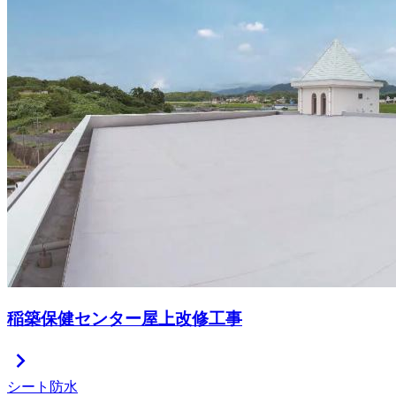
稲築保健センター屋上改修工事
chevron_right
シート防水