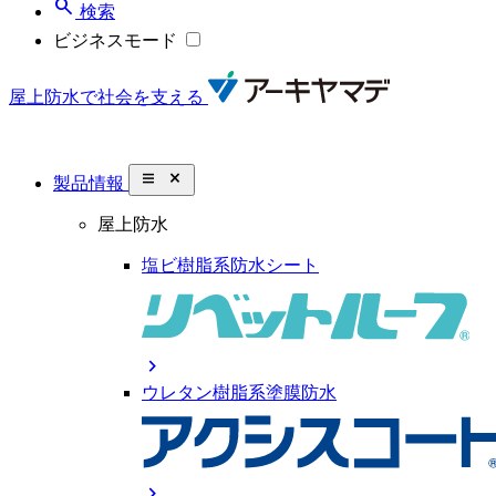
search
検索
ビジネスモード
屋上防水で社会を支える
close_small
製品情報
屋上防水
塩ビ樹脂系防水シート
chevron_right
ウレタン樹脂系塗膜防水
chevron_right