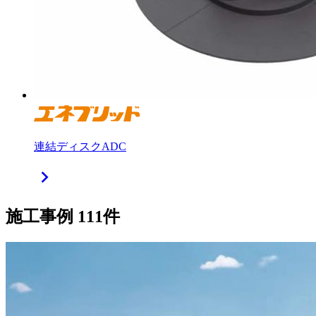
連結ディスクADC
chevron_right
施工事例
111
件