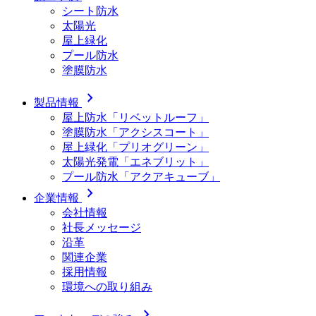
シート防水
太陽光
屋上緑化
プール防水
塗膜防水
chevron_right
製品情報
屋上防水「リベットルーフ」
塗膜防水「アクシスコート」
屋上緑化「プリオグリーン」
太陽光発電「エネブリット」
プール防水「アクアキューブ」
chevron_right
企業情報
会社情報
社長メッセージ
沿革
関連企業
採用情報
環境への取り組み
chevron_right