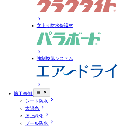
chevron_right
立上り防水保護材
chevron_right
強制換気システム
chevron_right
close_small
施工事例
chevron_right
シート防水
chevron_right
太陽光
chevron_right
屋上緑化
chevron_right
プール防水