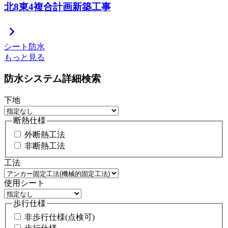
北8東4複合計画新築工事
chevron_right
シート防水
もっと見る
防水システム詳細検索
下地
断熱仕様
外断熱工法
非断熱工法
工法
使用シート
歩行仕様
非歩行仕様(点検可)