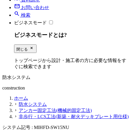
mail
お問い合わせ
search
検索
ビジネスモード
ビジネスモードとは?
close_small
閉じる
トップページから設計・施工者の方に必要な情報をす
ぐに検索できます
防水システム
construction
ホーム
防水システム
chevron_right
アンカー固定工法(機械的固定工法)
chevron_right
非歩行・LCS工法(新築・耐火デッキプレート用仕様)
chevron_right
システム記号 :
MIHFD-SW15NU