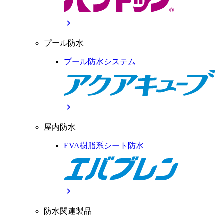
chevron_right
プール防水
プール防水システム
chevron_right
屋内防水
EVA樹脂系シート防水
chevron_right
防水関連製品