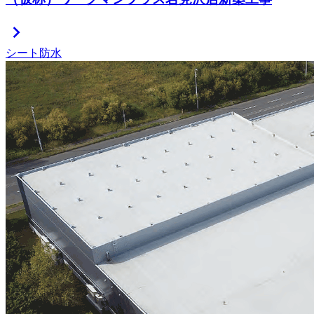
chevron_right
シート防水