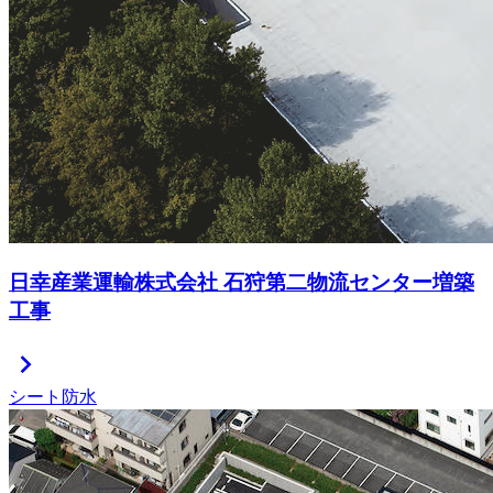
日幸産業運輸株式会社 石狩第二物流センター増築
工事
chevron_right
シート防水