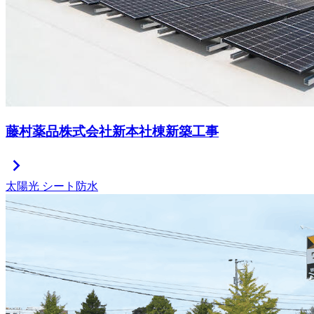
藤村薬品株式会社新本社棟新築工事
chevron_right
太陽光
シート防水