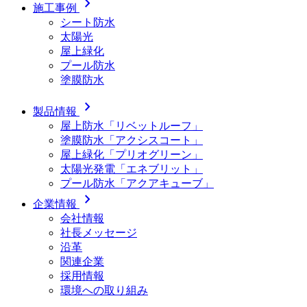
chevron_right
施工事例
シート防水
太陽光
屋上緑化
プール防水
塗膜防水
chevron_right
製品情報
屋上防水「リベットルーフ」
塗膜防水「アクシスコート」
屋上緑化「プリオグリーン」
太陽光発電「エネブリット」
プール防水「アクアキューブ」
chevron_right
企業情報
会社情報
社長メッセージ
沿革
関連企業
採用情報
環境への取り組み