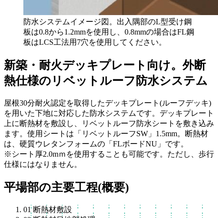
防水システムイメージ図。出入隅部のL型受け鋼
板は0.8から1.2mmを使用し、0.8mmの場合はFL鋼
板はLCS工法用7穴を使用してください。
新築・耐火デッキプレート向け。外断
熱仕様のリベットルーフ防水システム
屋根30分耐火認定を取得したデッキプレート(ルーフデッキ)
を用いた下地に対応した防水システムです。デッキプレート
上に断熱材を敷設し、リベットルーフ防水シートを敷き込み
ます。使用シートは「リベットルーフSW」1.5mm。断熱材
は、硬質ウレタンフォームの「FLボードNU」です。
※シート厚2.0mｍを使用することも可能です。ただし、歩行
仕様にはなりません。
平場部の主要工程(概要)
01
断熱材敷設