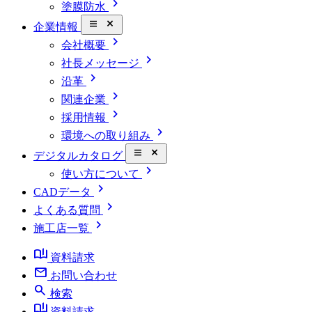
chevron_right
塗膜防水
close_small
企業情報
chevron_right
会社概要
chevron_right
社長メッセージ
chevron_right
沿革
chevron_right
関連企業
chevron_right
採用情報
chevron_right
環境への取り組み
close_small
デジタルカタログ
chevron_right
使い方について
chevron_right
CADデータ
chevron_right
よくある質問
chevron_right
施工店一覧
book_ribbon
資料請求
mail
お問い合わせ
search
検索
book_ribbon
資料請求