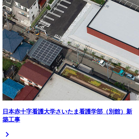
日本赤十字看護大学さいたま看護学部（別館）新
築工事
chevron_right