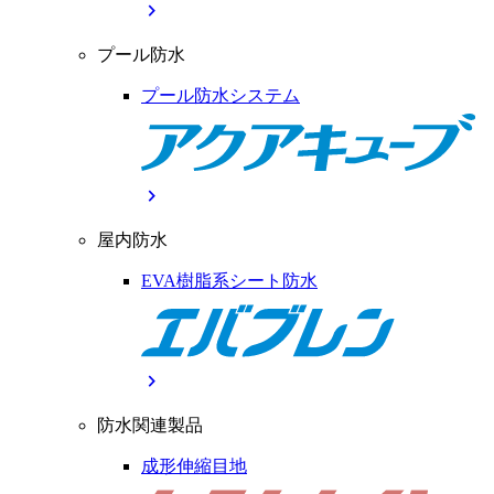
chevron_right
プール防水
プール防水システム
chevron_right
屋内防水
EVA樹脂系シート防水
chevron_right
防水関連製品
成形伸縮目地