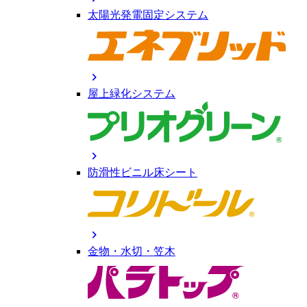
太陽光発電固定システム
chevron_right
屋上緑化システム
chevron_right
防滑性ビニル床シート
chevron_right
金物・水切・笠木