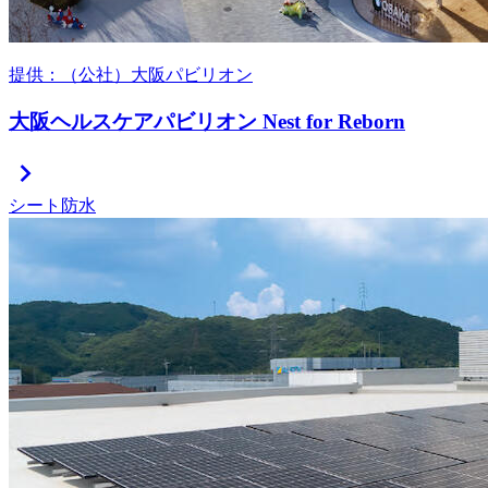
提供：（公社）大阪パビリオン
大阪ヘルスケアパビリオン Nest for Reborn
chevron_right
シート防水