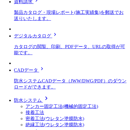
chevron_right
資料請求
製品カタログ・現場レポート(施工実績集)を郵送でお
送りいたします。
chevron_right
デジタルカタログ
カタログの閲覧、印刷、PDFデータ、URLの取得が可
能です。
chevron_right
CADデータ
防水システムCADデータ（JWW/DWG/PDF）のダウン
ロードができます。
chevron_right
防水システム
アンカー固定工法(機械的固定工法)
接着工法
密着工法(ウレタン塗膜防水)
絶縁工法(ウレタン塗膜防水)