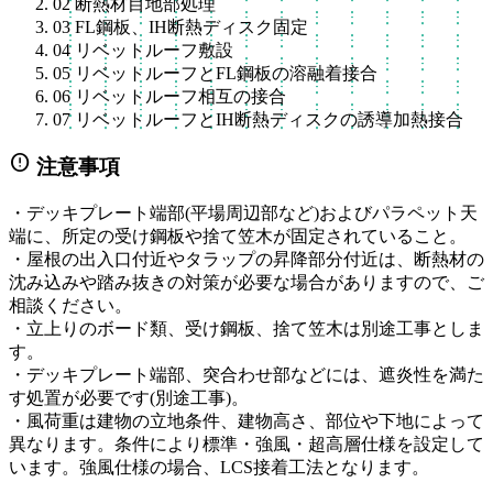
02
断熱材目地部処理
03
FL鋼板、IH断熱ディスク固定
04
リベットルーフ敷設
05
リベットルーフとFL鋼板の溶融着接合
06
リベットルーフ相互の接合
07
リベットルーフとIH断熱ディスクの誘導加熱接合
error
注意事項
・デッキプレート端部(平場周辺部など)およびパラペット天
端に、所定の受け鋼板や捨て笠木が固定されていること。
・屋根の出入口付近やタラップの昇降部分付近は、断熱材の
沈み込みや踏み抜きの対策が必要な場合がありますので、ご
相談ください。
・立上りのボード類、受け鋼板、捨て笠木は別途工事としま
す。
・デッキプレート端部、突合わせ部などには、遮炎性を満た
す処置が必要です(別途工事)。
・風荷重は建物の立地条件、建物高さ、部位や下地によって
異なります。条件により標準・強風・超高層仕様を設定して
います。強風仕様の場合、LCS接着工法となります。