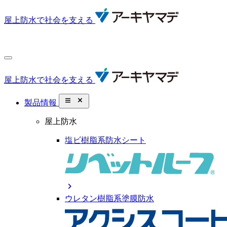
屋上防水で社会を支える
屋上防水で社会を支える
close_small
製品情報
屋上防水
塩ビ樹脂系防水シート
chevron_right
ウレタン樹脂系塗膜防水