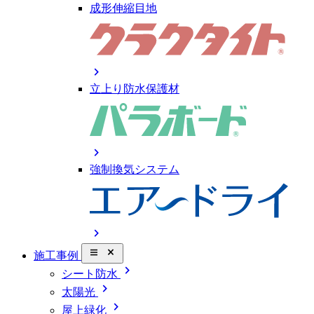
成形伸縮目地
chevron_right
立上り防水保護材
chevron_right
強制換気システム
chevron_right
close_small
施工事例
chevron_right
シート防水
chevron_right
太陽光
chevron_right
屋上緑化