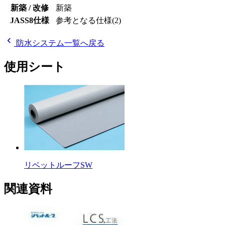
新築 / 改修
新築
JASS8仕様
参考となる仕様(2)
chevron_left
防水システム一覧へ戻る
使用シート
リベットルーフSW
関連資料