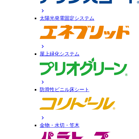
chevron_right
太陽光発電固定システム
chevron_right
屋上緑化システム
chevron_right
防滑性ビニル床シート
chevron_right
金物・水切・笠木