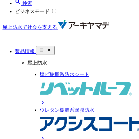
search
検索
ビジネスモード
屋上防水で社会を支える
close_small
製品情報
屋上防水
塩ビ樹脂系防水シート
chevron_right
ウレタン樹脂系塗膜防水
chevron_right