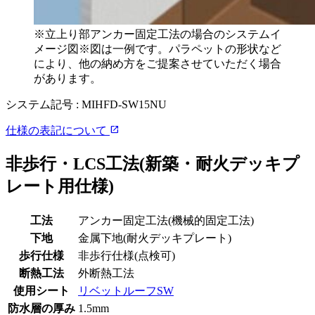
※立上り部アンカー固定工法の場合のシステムイ
メージ図※図は一例です。パラペットの形状など
により、他の納め方をご提案させていただく場合
があります。
システム記号 :
MIHFD-SW15NU
open_in_new
仕様の表記について
非歩行・LCS工法(新築・耐火デッキプ
レート用仕様)
工法
アンカー固定工法(機械的固定工法)
下地
金属下地(耐火デッキプレート)
歩行仕様
非歩行仕様(点検可)
断熱工法
外断熱工法
使用シート
リベットルーフSW
防水層の厚み
1.5mm