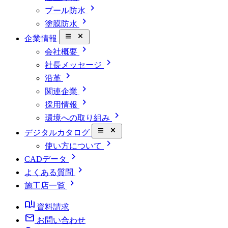
chevron_right
プール防水
chevron_right
塗膜防水
close_small
企業情報
chevron_right
会社概要
chevron_right
社長メッセージ
chevron_right
沿革
chevron_right
関連企業
chevron_right
採用情報
chevron_right
環境への取り組み
close_small
デジタルカタログ
chevron_right
使い方について
chevron_right
CADデータ
chevron_right
よくある質問
chevron_right
施工店一覧
book_ribbon
資料請求
mail
お問い合わせ