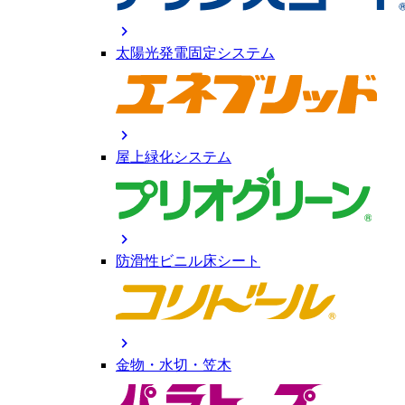
chevron_right
太陽光発電固定システム
chevron_right
屋上緑化システム
chevron_right
防滑性ビニル床シート
chevron_right
金物・水切・笠木