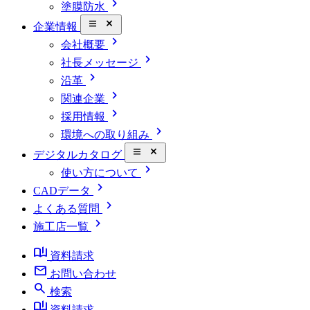
chevron_right
塗膜防水
close_small
企業情報
chevron_right
会社概要
chevron_right
社長メッセージ
chevron_right
沿革
chevron_right
関連企業
chevron_right
採用情報
chevron_right
環境への取り組み
close_small
デジタルカタログ
chevron_right
使い方について
chevron_right
CADデータ
chevron_right
よくある質問
chevron_right
施工店一覧
book_ribbon
資料請求
mail
お問い合わせ
search
検索
book_ribbon
資料請求