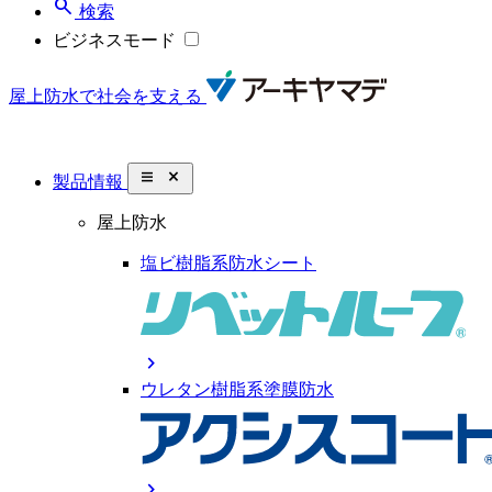
search
検索
ビジネスモード
屋上防水で社会を支える
close_small
製品情報
屋上防水
塩ビ樹脂系防水シート
chevron_right
ウレタン樹脂系塗膜防水
chevron_right