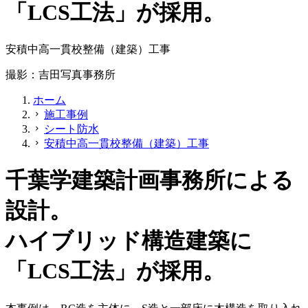
「LCS工法」が採用。
安積中高一貫校整備（建築）工事
撮影：吉田写真事務所
ホーム
施工事例
chevron_right
シート防水
chevron_right
安積中高一貫校整備（建築）工事
chevron_right
千葉学建築計画事務所による
設計。
ハイブリッド構造建築に
「LCS工法」が採用。