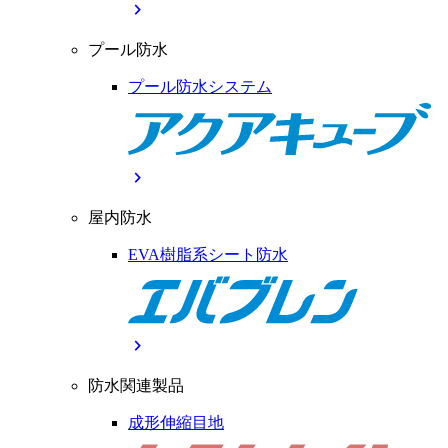
chevron_right
プール防水
プール防水システム
chevron_right
屋内防水
EVA樹脂系シート防水
chevron_right
防水関連製品
成形伸縮目地