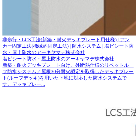
非歩行・LCS工法(新築・耐火デッキプレート用仕様) | アン
カー固定工法(機械的固定工法) | 防水システム | 塩ビシート防
水・屋上防水のアーキヤマデ株式会社
塩ビシート防水・屋上防水のアーキヤマデ株式会社
新築・耐火デッキプレート向け。外断熱仕様のリベットルー
フ防水システム／屋根30分耐火認定を取得したデッキプレー
ト(ルーフデッキ)を用いた下地に対応した防水システムで
す。デッキプレー...