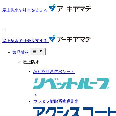
屋上防水で社会を支える
屋上防水で社会を支える
close_small
製品情報
屋上防水
塩ビ樹脂系防水シート
chevron_right
ウレタン樹脂系塗膜防水