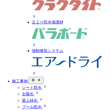
chevron_right
立上り防水保護材
chevron_right
強制換気システム
chevron_right
close_small
施工事例
chevron_right
シート防水
chevron_right
太陽光
chevron_right
屋上緑化
chevron_right
プール防水