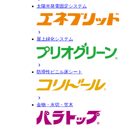
太陽光発電固定システム
chevron_right
屋上緑化システム
chevron_right
防滑性ビニル床シート
chevron_right
金物・水切・笠木