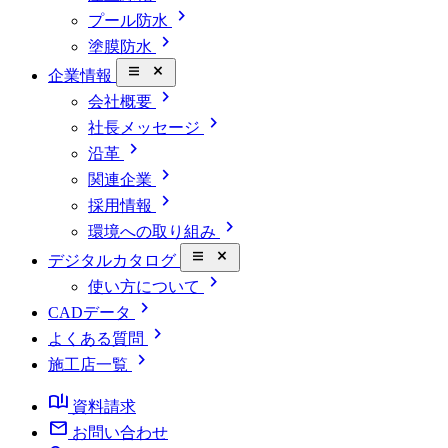
chevron_right
プール防水
chevron_right
塗膜防水
close_small
企業情報
chevron_right
会社概要
chevron_right
社長メッセージ
chevron_right
沿革
chevron_right
関連企業
chevron_right
採用情報
chevron_right
環境への取り組み
close_small
デジタルカタログ
chevron_right
使い方について
chevron_right
CADデータ
chevron_right
よくある質問
chevron_right
施工店一覧
book_ribbon
資料請求
mail
お問い合わせ