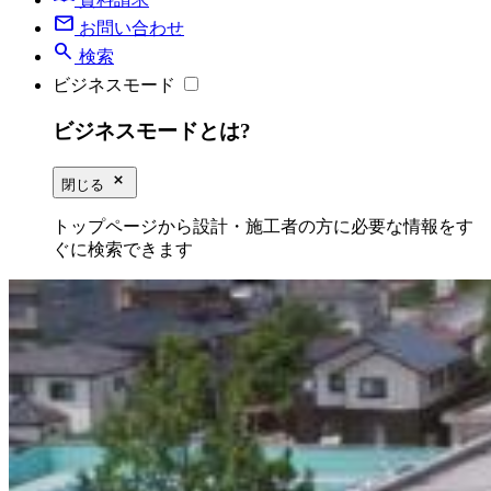
mail
お問い合わせ
search
検索
ビジネスモード
ビジネスモードとは?
close_small
閉じる
トップページから設計・施工者の方に必要な情報をす
ぐに検索できます