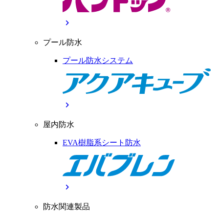
chevron_right
プール防水
プール防水システム
chevron_right
屋内防水
EVA樹脂系シート防水
chevron_right
防水関連製品