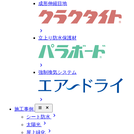
成形伸縮目地
chevron_right
立上り防水保護材
chevron_right
強制換気システム
chevron_right
close_small
施工事例
chevron_right
シート防水
chevron_right
太陽光
chevron_right
屋上緑化