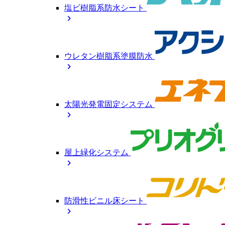
塩ビ樹脂系防水シート
chevron_right
ウレタン樹脂系塗膜防水
chevron_right
太陽光発電固定システム
chevron_right
屋上緑化システム
chevron_right
防滑性ビニル床シート
chevron_right