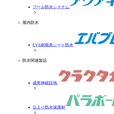
プール防水システム
chevron_right
屋内防水
EVA樹脂系シート防水
chevron_right
防水関連製品
成形伸縮目地
chevron_right
立上り防水保護材
chevron_right