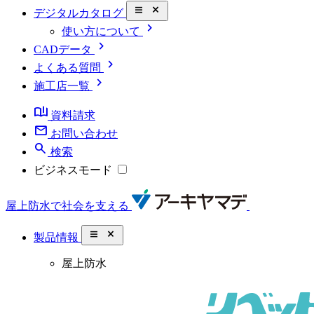
close_small
デジタルカタログ
chevron_right
使い方について
chevron_right
CADデータ
chevron_right
よくある質問
chevron_right
施工店一覧
book_ribbon
資料請求
mail
お問い合わせ
search
検索
ビジネスモード
屋上防水で社会を支える
close_small
製品情報
屋上防水