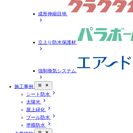
成形伸縮目地
chevron_right
立上り防水保護材
chevron_right
強制換気システム
chevron_right
close_small
施工事例
chevron_right
シート防水
chevron_right
太陽光
chevron_right
屋上緑化
chevron_right
プール防水
chevron_right
塗膜防水
close_small