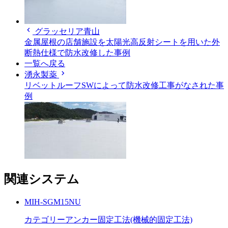
chevron_left
グラッセリア青山
金属屋根の店舗施設を太陽光高反射シートを用いた外
断熱仕様で防水改修した事例
一覧へ戻る
chevron_right
湧永製薬
リベットルーフSWによって防水改修工事がなされた事
例
関連システム
MIH-SGM15NU
カテゴリー
アンカー固定工法(機械的固定工法)