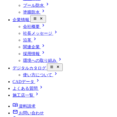
chevron_right
プール防水
chevron_right
塗膜防水
close_small
企業情報
chevron_right
会社概要
chevron_right
社長メッセージ
chevron_right
沿革
chevron_right
関連企業
chevron_right
採用情報
chevron_right
環境への取り組み
close_small
デジタルカタログ
chevron_right
使い方について
chevron_right
CADデータ
chevron_right
よくある質問
chevron_right
施工店一覧
book_ribbon
資料請求
mail
お問い合わせ