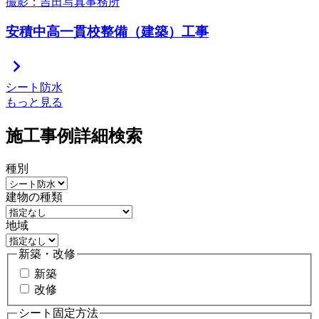
撮影：吉田写真事務所
安積中高一貫校整備（建築）工事
chevron_right
シート防水
もっと見る
施工事例詳細検索
種別
建物の種類
地域
新築・改修
新築
改修
シート固定方法