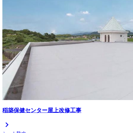
稲築保健センター屋上改修工事
chevron_right