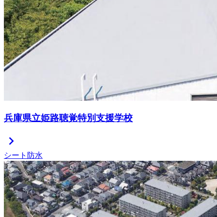
兵庫県立姫路聴覚特別支援学校
chevron_right
シート防水