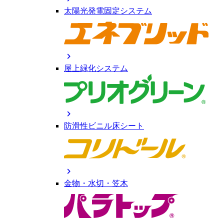
太陽光発電固定システム
chevron_right
屋上緑化システム
chevron_right
防滑性ビニル床シート
chevron_right
金物・水切・笠木