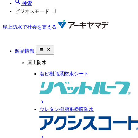
search
検索
ビジネスモード
屋上防水で社会を支える
close_small
製品情報
屋上防水
塩ビ樹脂系防水シート
chevron_right
ウレタン樹脂系塗膜防水
chevron_right