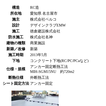
構造
RC造
所在地
愛知県
名古屋市
施主
株式会社ベルコ
設計
デザインクラブEMW
施工
徳倉建設株式会社
防水施工
株式会社名神
建物の種類
商業施設
新築／改修
新築
施工時期
2013年5月
下地
コンクリート下地(RC/PC/PCaなど)
アンカー固定断熱工法
仕様・規模
MIH-SGM15NU 約720m2
断熱仕様
外断熱工法
シート固定方法
アンカー固定