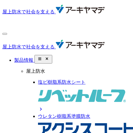
屋上防水で社会を支える
屋上防水で社会を支える
close_small
製品情報
屋上防水
塩ビ樹脂系防水シート
chevron_right
ウレタン樹脂系塗膜防水