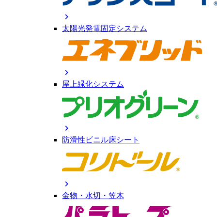
chevron_right
太陽光発電固定システム
chevron_right
屋上緑化システム
chevron_right
防滑性ビニル床シート
chevron_right
金物・水切・笠木