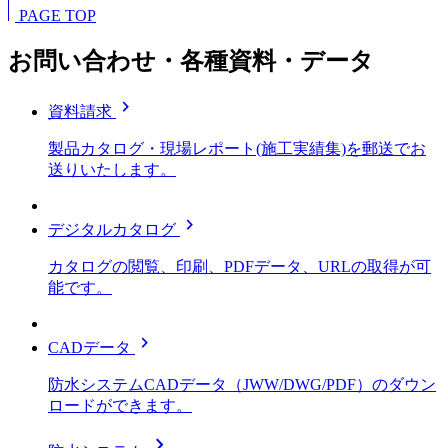
PAGE TOP
お問い合わせ・各種資料・データ
chevron_right
資料請求
製品カタログ・現場レポート(施工実績集)を郵送でお
送りいたします。
chevron_right
デジタルカタログ
カタログの閲覧、印刷、PDFデータ、URLの取得が可
能です。
chevron_right
CADデータ
防水システムCADデータ（JWW/DWG/PDF）のダウン
ロードができます。
chevron_right