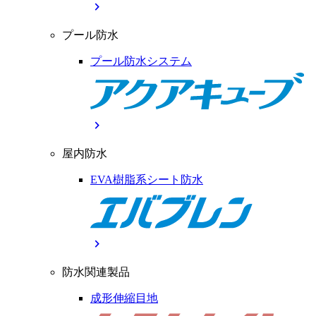
chevron_right
プール防水
プール防水システム
chevron_right
屋内防水
EVA樹脂系シート防水
chevron_right
防水関連製品
成形伸縮目地