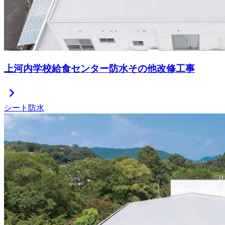
上河内学校給食センター防水その他改修工事
chevron_right
シート防水