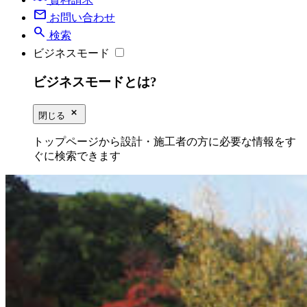
mail
お問い合わせ
search
検索
ビジネスモード
ビジネスモードとは?
close_small
閉じる
トップページから設計・施工者の方に必要な情報をす
ぐに検索できます