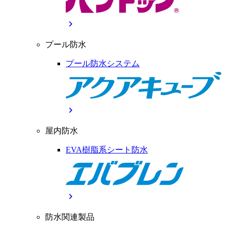
chevron_right
プール防水
プール防水システム
chevron_right
屋内防水
EVA樹脂系シート防水
chevron_right
防水関連製品