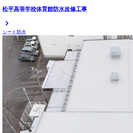
松平高等学校体育館防水改修工事
chevron_right
シート防水