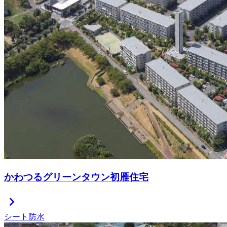
かわつるグリーンタウン初雁住宅
chevron_right
シート防水