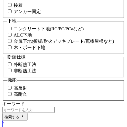
接着
アンカー固定
下地
コンクリート下地(RC/PC/PCaなど)
ALC下地
金属下地(折板/耐火デッキプレート/瓦棒屋根など)
木・ボード下地
断熱仕様
外断熱工法
非断熱工法
機能
高反射
高耐久
キーワード
chevron_right
検索する