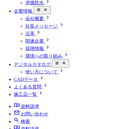
chevron_right
塗膜防水
close_small
企業情報
chevron_right
会社概要
chevron_right
社長メッセージ
chevron_right
沿革
chevron_right
関連企業
chevron_right
採用情報
chevron_right
環境への取り組み
close_small
デジタルカタログ
chevron_right
使い方について
chevron_right
CADデータ
chevron_right
よくある質問
chevron_right
施工店一覧
book_ribbon
資料請求
mail
お問い合わせ
search
検索
book_ribbon
資料請求