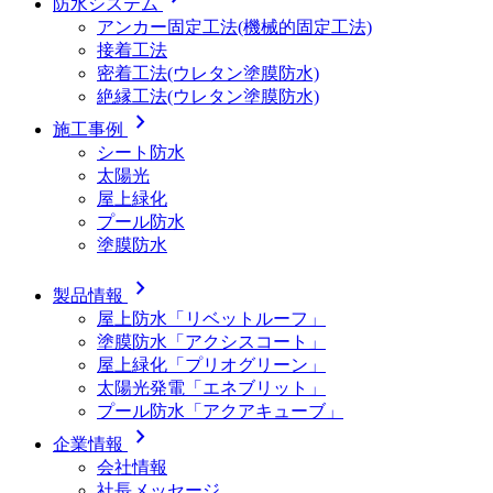
防水システム
アンカー固定工法(機械的固定工法)
接着工法
密着工法(ウレタン塗膜防水)
絶縁工法(ウレタン塗膜防水)
chevron_right
施工事例
シート防水
太陽光
屋上緑化
プール防水
塗膜防水
chevron_right
製品情報
屋上防水「リベットルーフ」
塗膜防水「アクシスコート」
屋上緑化「プリオグリーン」
太陽光発電「エネブリット」
プール防水「アクアキューブ」
chevron_right
企業情報
会社情報
社長メッセージ