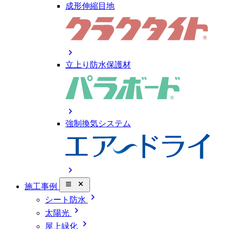
成形伸縮目地
chevron_right
立上り防水保護材
chevron_right
強制換気システム
chevron_right
close_small
施工事例
chevron_right
シート防水
chevron_right
太陽光
chevron_right
屋上緑化