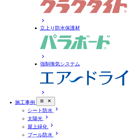
chevron_right
立上り防水保護材
chevron_right
強制換気システム
chevron_right
close_small
施工事例
chevron_right
シート防水
chevron_right
太陽光
chevron_right
屋上緑化
chevron_right
プール防水