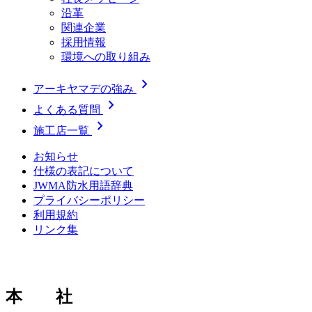
沿革
関連企業
採用情報
環境への取り組み
chevron_right
アーキヤマデの強み
chevron_right
よくある質問
chevron_right
施工店一覧
お知らせ
仕様の表記について
JWMA防水用語辞典
プライバシーポリシー
利用規約
リンク集
本 社