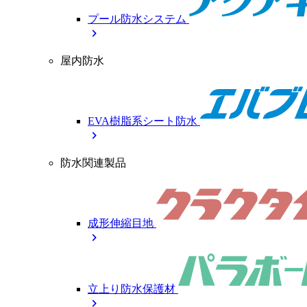
プール防水システム
chevron_right
屋内防水
EVA樹脂系シート防水
chevron_right
防水関連製品
成形伸縮目地
chevron_right
立上り防水保護材
chevron_right