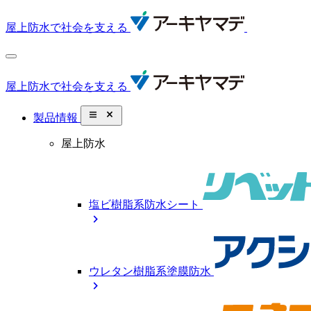
屋上防水で社会を支える
屋上防水で社会を支える
close_small
製品情報
屋上防水
塩ビ樹脂系防水シート
chevron_right
ウレタン樹脂系塗膜防水
chevron_right