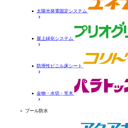
太陽光発電固定システム
chevron_right
屋上緑化システム
chevron_right
防滑性ビニル床シート
chevron_right
金物・水切・笠木
chevron_right
プール防水