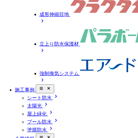
成形伸縮目地
chevron_right
立上り防水保護材
chevron_right
強制換気システム
chevron_right
close_small
施工事例
chevron_right
シート防水
chevron_right
太陽光
chevron_right
屋上緑化
chevron_right
プール防水
chevron_right
塗膜防水
close_small