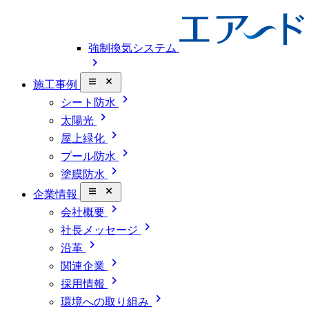
強制換気システム
chevron_right
close_small
施工事例
chevron_right
シート防水
chevron_right
太陽光
chevron_right
屋上緑化
chevron_right
プール防水
chevron_right
塗膜防水
close_small
企業情報
chevron_right
会社概要
chevron_right
社長メッセージ
chevron_right
沿革
chevron_right
関連企業
chevron_right
採用情報
chevron_right
環境への取り組み