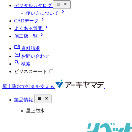
close_small
デジタルカタログ
chevron_right
使い方について
chevron_right
CADデータ
chevron_right
よくある質問
chevron_right
施工店一覧
book_ribbon
資料請求
mail
お問い合わせ
search
検索
ビジネスモード
屋上防水で社会を支える
close_small
製品情報
屋上防水