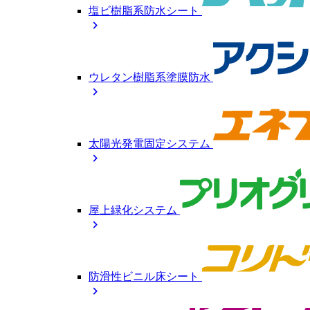
塩ビ樹脂系防水シート
chevron_right
ウレタン樹脂系塗膜防水
chevron_right
太陽光発電固定システム
chevron_right
屋上緑化システム
chevron_right
防滑性ビニル床シート
chevron_right