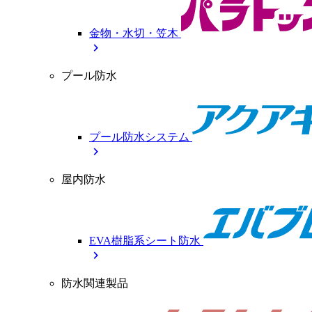
金物・水切・笠木
chevron_right
プール防水
プール防水システム
chevron_right
屋内防水
EVA樹脂系シート防水
chevron_right
防水関連製品