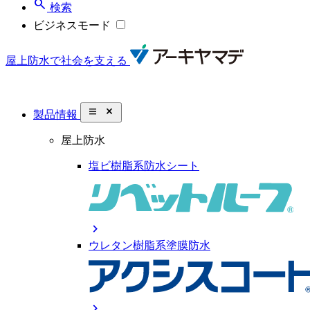
search
検索
ビジネスモード
屋上防水で社会を支える
close_small
製品情報
屋上防水
塩ビ樹脂系防水シート
chevron_right
ウレタン樹脂系塗膜防水
chevron_right