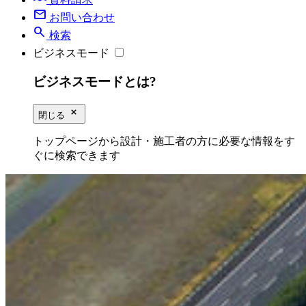
mail
お問い合わせ
search
検索
ビジネスモード
ビジネスモードとは?
close_small
閉じる
トップページから設計・施工者の方に必要な情報をす
ぐに検索できます