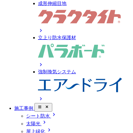
成形伸縮目地
chevron_right
立上り防水保護材
chevron_right
強制換気システム
chevron_right
close_small
施工事例
chevron_right
シート防水
chevron_right
太陽光
chevron_right
屋上緑化