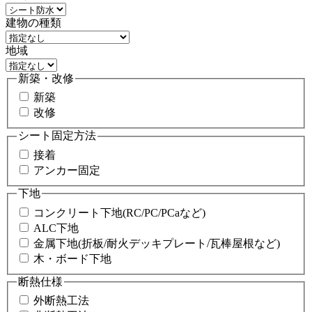
建物の種類
地域
新築・改修
新築
改修
シート固定方法
接着
アンカー固定
下地
コンクリート下地(RC/PC/PCaなど)
ALC下地
金属下地(折板/耐火デッキプレート/瓦棒屋根など)
木・ボード下地
断熱仕様
外断熱工法