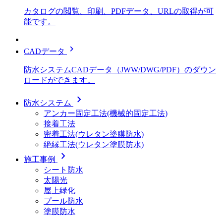
カタログの閲覧、印刷、PDFデータ、URLの取得が可
能です。
chevron_right
CADデータ
防水システムCADデータ（JWW/DWG/PDF）のダウン
ロードができます。
chevron_right
防水システム
アンカー固定工法(機械的固定工法)
接着工法
密着工法(ウレタン塗膜防水)
絶縁工法(ウレタン塗膜防水)
chevron_right
施工事例
シート防水
太陽光
屋上緑化
プール防水
塗膜防水