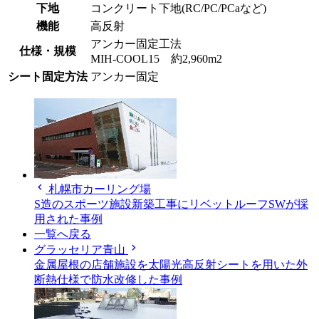
下地
コンクリート下地(RC/PC/PCaなど)
機能
高反射
アンカー固定工法
仕様・規模
MIH-COOL15 約2,960m2
シート固定方法
アンカー固定
chevron_left
札幌市カーリング場
S造のスポーツ施設新築工事にリベットルーフSWが採
用された事例
一覧へ戻る
chevron_right
グラッセリア青山
金属屋根の店舗施設を太陽光高反射シートを用いた外
断熱仕様で防水改修した事例