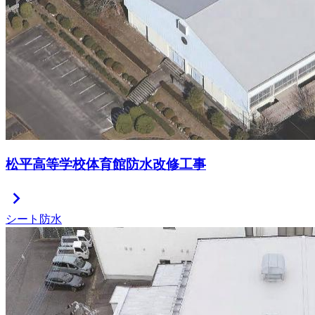
松平高等学校体育館防水改修工事
chevron_right
シート防水