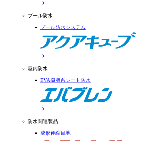
chevron_right
プール防水
プール防水システム
chevron_right
屋内防水
EVA樹脂系シート防水
chevron_right
防水関連製品
成形伸縮目地