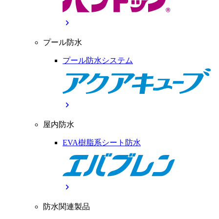
chevron_right
プール防水
プール防水システム
chevron_right
屋内防水
EVA樹脂系シート防水
chevron_right
防水関連製品