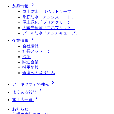
chevron_right
製品情報
屋上防水「リベットルーフ」
塗膜防水「アクシスコート」
屋上緑化「プリオグリーン」
太陽光発電「エネブリット」
プール防水「アクアキューブ」
chevron_right
企業情報
会社情報
社長メッセージ
沿革
関連企業
採用情報
環境への取り組み
chevron_right
アーキヤマデの強み
chevron_right
よくある質問
chevron_right
施工店一覧
お知らせ