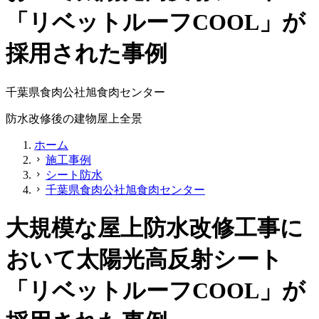
「リベットルーフCOOL」が
採用された事例
千葉県食肉公社旭食肉センター
防水改修後の建物屋上全景
ホーム
施工事例
chevron_right
シート防水
chevron_right
千葉県食肉公社旭食肉センター
chevron_right
大規模な屋上防水改修工事に
おいて太陽光高反射シート
「リベットルーフCOOL」が