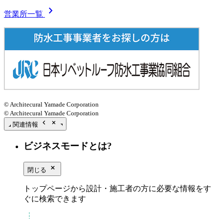
chevron_right
営業所一覧
© Architecural Yamade Corporation
© Architecural Yamade Corporation
chevron_left
close_small
関連情報
ビジネスモードとは?
close_small
閉じる
トップページから設計・施工者の方に必要な情報をす
ぐに検索できます