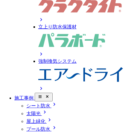
chevron_right
立上り防水保護材
chevron_right
強制換気システム
chevron_right
close_small
施工事例
chevron_right
シート防水
chevron_right
太陽光
chevron_right
屋上緑化
chevron_right
プール防水