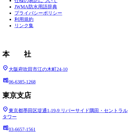
仕様の表記について
JWMA防水用語辞典
プライバシーポリシー
利用規約
リンク集
本 社
location_on
大阪府吹田市江の木町24-10
deskphone
06-6385-1268
東京支店
location_on
東京都墨田区堤通1-19-9
リバーサイド隅田・セントラル
タワー
deskphone
03-6657-1561