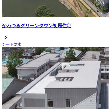
かわつるグリーンタウン初雁住宅
chevron_right
シート防水