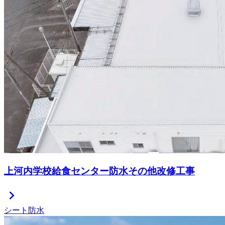
上河内学校給食センター防水その他改修工事
chevron_right
シート防水