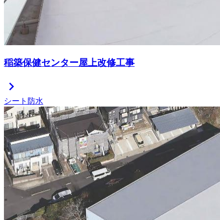
稲築保健センター屋上改修工事
chevron_right
シート防水