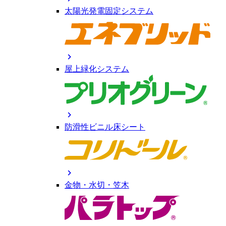
太陽光発電固定システム
chevron_right
屋上緑化システム
chevron_right
防滑性ビニル床シート
chevron_right
金物・水切・笠木