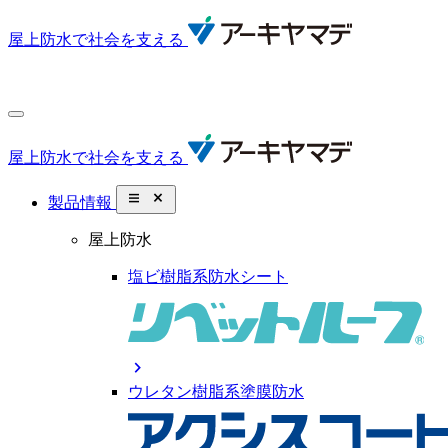
屋上防水で社会を支える
屋上防水で社会を支える
close_small
製品情報
屋上防水
塩ビ樹脂系防水シート
chevron_right
ウレタン樹脂系塗膜防水