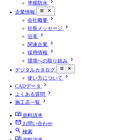
chevron_right
塗膜防水
close_small
企業情報
chevron_right
会社概要
chevron_right
社長メッセージ
chevron_right
沿革
chevron_right
関連企業
chevron_right
採用情報
chevron_right
環境への取り組み
close_small
デジタルカタログ
chevron_right
使い方について
chevron_right
CADデータ
chevron_right
よくある質問
chevron_right
施工店一覧
book_ribbon
資料請求
mail
お問い合わせ
search
検索
book_ribbon
資料請求