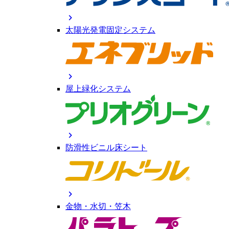
chevron_right
太陽光発電固定システム
chevron_right
屋上緑化システム
chevron_right
防滑性ビニル床シート
chevron_right
金物・水切・笠木