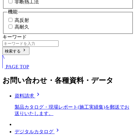
非断熱工法
機能
高反射
高耐久
キーワード
chevron_right
検索する
PAGE TOP
お問い合わせ・各種資料・データ
chevron_right
資料請求
製品カタログ・現場レポート(施工実績集)を郵送でお
送りいたします。
chevron_right
デジタルカタログ