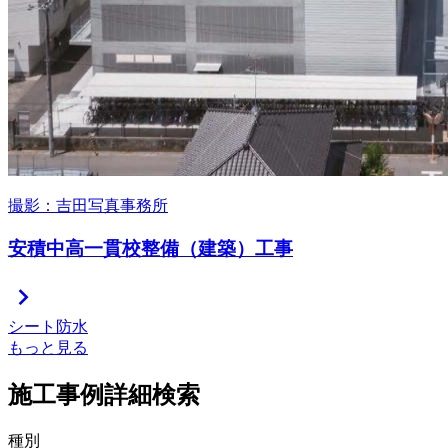
撮影：吉田写真事務所
安積中高一貫校整備（建築）工事
chevron_right
シート防水
もっと見る
施工事例詳細検索
種別