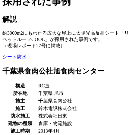
採用された事例
解説
約3000m2にもわたる広大な屋上に太陽光高反射シート「リ
ベットルーフCOOL」が採用された事例です。
（現場レポート27号に掲載）
シート防水
千葉県食肉公社旭食肉センター
構造
RC造
所在地
千葉県
旭市
施主
千葉県食肉公社
施工
鈴木電設株式会社
防水施工
株式会社日東
建物の種類
倉庫・物流施設
施工時期
2013年4月