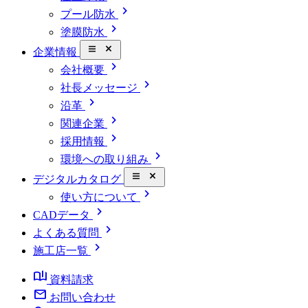
chevron_right
プール防水
chevron_right
塗膜防水
close_small
企業情報
chevron_right
会社概要
chevron_right
社長メッセージ
chevron_right
沿革
chevron_right
関連企業
chevron_right
採用情報
chevron_right
環境への取り組み
close_small
デジタルカタログ
chevron_right
使い方について
chevron_right
CADデータ
chevron_right
よくある質問
chevron_right
施工店一覧
book_ribbon
資料請求
mail
お問い合わせ