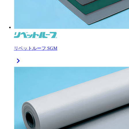
リベットルーフ SGM
chevron_right