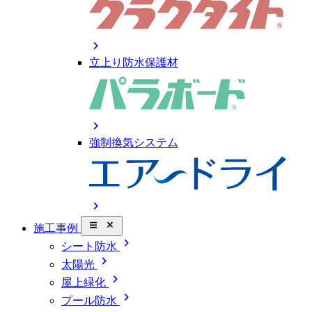
chevron_right
立上り防水保護材
chevron_right
強制換気システム
chevron_right
close_small
施工事例
chevron_right
シート防水
chevron_right
太陽光
chevron_right
屋上緑化
chevron_right
プール防水