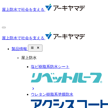
屋上防水で社会を支える
屋上防水で社会を支える
close_small
製品情報
屋上防水
塩ビ樹脂系防水シート
chevron_right
ウレタン樹脂系塗膜防水