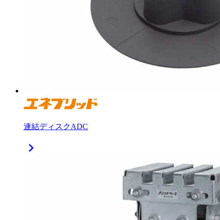
連結ディスクADC
chevron_right