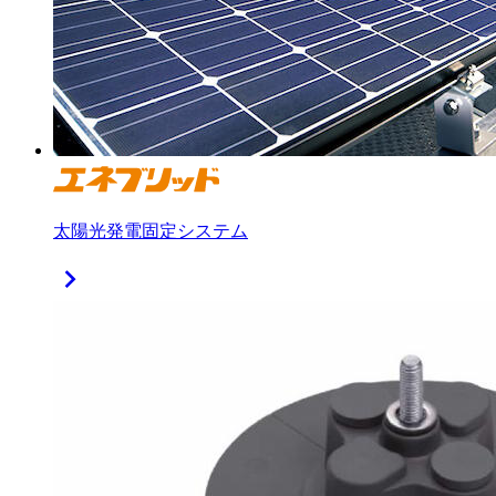
太陽光発電固定システム
chevron_right