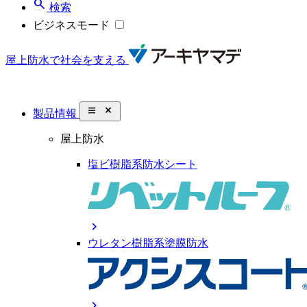
search
検索
ビジネスモード
屋上防水で社会を支える
close_small
製品情報
屋上防水
塩ビ樹脂系防水シート
chevron_right
ウレタン樹脂系塗膜防水
chevron_right