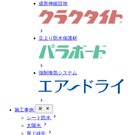
成形伸縮目地
chevron_right
立上り防水保護材
chevron_right
強制換気システム
chevron_right
close_small
施工事例
chevron_right
シート防水
chevron_right
太陽光
chevron_right
屋上緑化