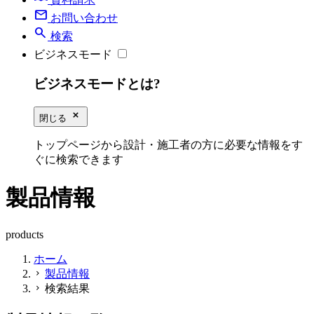
mail
お問い合わせ
search
検索
ビジネスモード
ビジネスモードとは?
close_small
閉じる
トップページから設計・施工者の方に必要な情報をす
ぐに検索できます
製品情報
products
ホーム
製品情報
chevron_right
検索結果
chevron_right