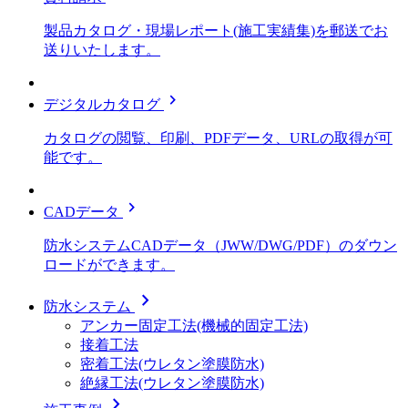
製品カタログ・現場レポート(施工実績集)を郵送でお
送りいたします。
chevron_right
デジタルカタログ
カタログの閲覧、印刷、PDFデータ、URLの取得が可
能です。
chevron_right
CADデータ
防水システムCADデータ（JWW/DWG/PDF）のダウン
ロードができます。
chevron_right
防水システム
アンカー固定工法(機械的固定工法)
接着工法
密着工法(ウレタン塗膜防水)
絶縁工法(ウレタン塗膜防水)
chevron_right