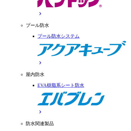
chevron_right
プール防水
プール防水システム
chevron_right
屋内防水
EVA樹脂系シート防水
chevron_right
防水関連製品