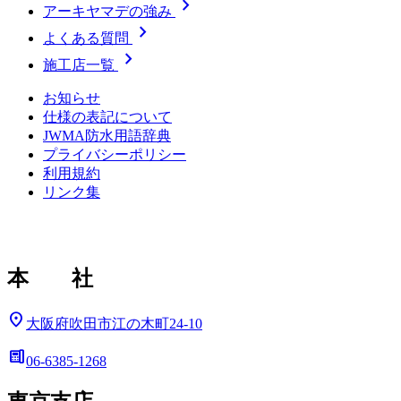
chevron_right
アーキヤマデの強み
chevron_right
よくある質問
chevron_right
施工店一覧
お知らせ
仕様の表記について
JWMA防水用語辞典
プライバシーポリシー
利用規約
リンク集
本 社
location_on
大阪府吹田市江の木町24-10
deskphone
06-6385-1268