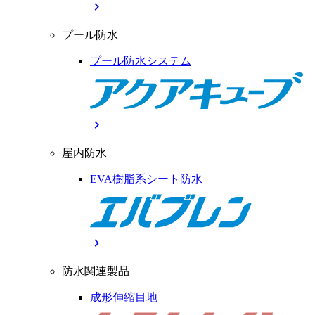
chevron_right
プール防水
プール防水システム
chevron_right
屋内防水
EVA樹脂系シート防水
chevron_right
防水関連製品
成形伸縮目地