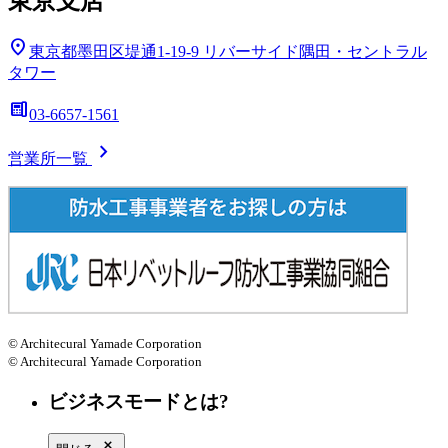
東京支店
location_on
東京都墨田区堤通1-19-9
リバーサイド隅田・セントラル
タワー
deskphone
03-6657-1561
chevron_right
営業所一覧
© Architecural Yamade Corporation
© Architecural Yamade Corporation
ビジネスモードとは?
close_small