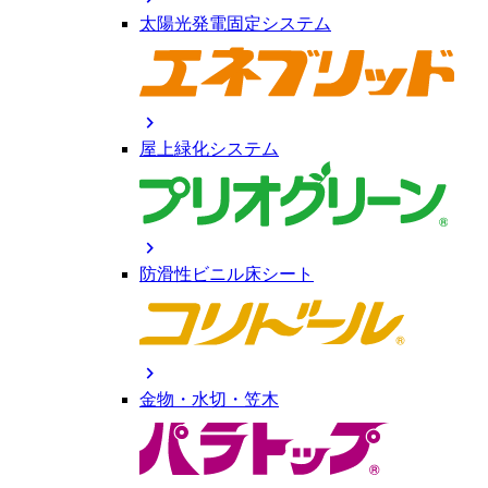
太陽光発電固定システム
chevron_right
屋上緑化システム
chevron_right
防滑性ビニル床シート
chevron_right
金物・水切・笠木