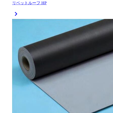
リベットルーフ HP
chevron_right