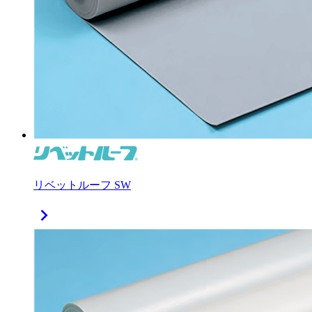
リベットルーフ SW
chevron_right