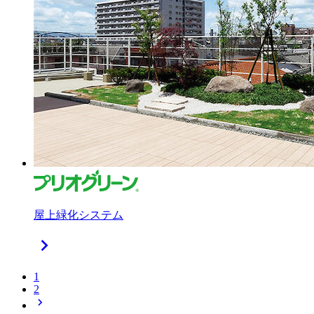
屋上緑化システム
chevron_right
1
2
chevron_right