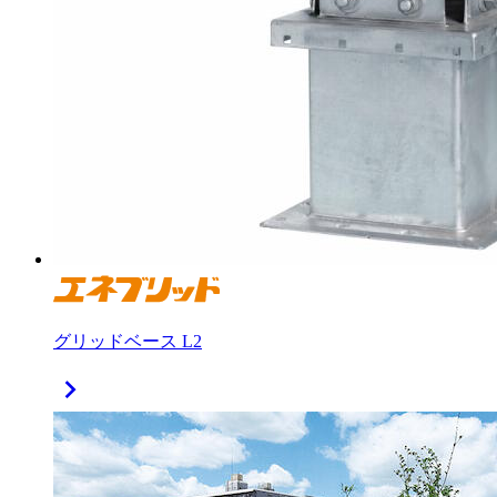
グリッドベース L2
chevron_right