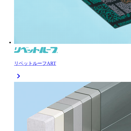
リベットルーフART
chevron_right