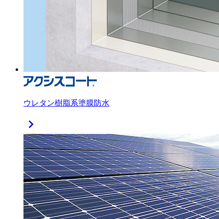
ウレタン樹脂系塗膜防水
chevron_right