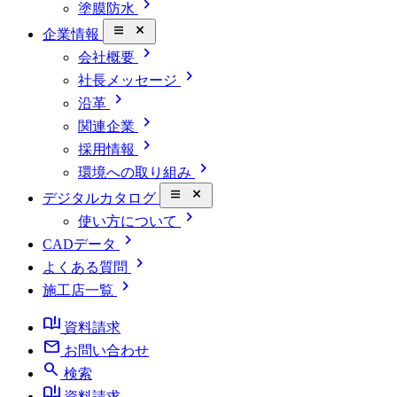
chevron_right
塗膜防水
close_small
企業情報
chevron_right
会社概要
chevron_right
社長メッセージ
chevron_right
沿革
chevron_right
関連企業
chevron_right
採用情報
chevron_right
環境への取り組み
close_small
デジタルカタログ
chevron_right
使い方について
chevron_right
CADデータ
chevron_right
よくある質問
chevron_right
施工店一覧
book_ribbon
資料請求
mail
お問い合わせ
search
検索
book_ribbon
資料請求