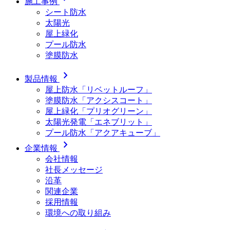
施工事例
シート防水
太陽光
屋上緑化
プール防水
塗膜防水
chevron_right
製品情報
屋上防水「リベットルーフ」
塗膜防水「アクシスコート」
屋上緑化「プリオグリーン」
太陽光発電「エネブリット」
プール防水「アクアキューブ」
chevron_right
企業情報
会社情報
社長メッセージ
沿革
関連企業
採用情報
環境への取り組み