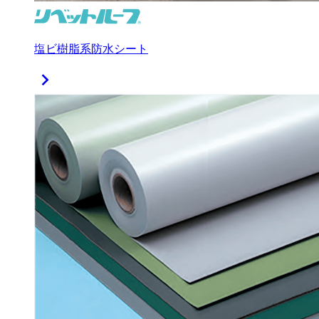
塩ビ樹脂系防水シート
chevron_right