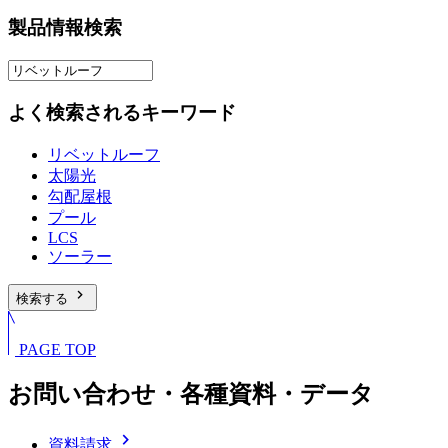
製品情報検索
よく検索されるキーワード
リベットルーフ
太陽光
勾配屋根
プール
LCS
ソーラー
chevron_right
検索する
PAGE TOP
お問い合わせ・各種資料・データ
chevron_right
資料請求