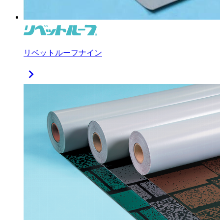
リベットルーフナイン
chevron_right