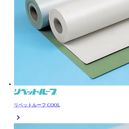
リベットルーフ COOL
chevron_right