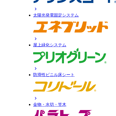
chevron_right
太陽光発電固定システム
chevron_right
屋上緑化システム
chevron_right
防滑性ビニル床シート
chevron_right
金物・水切・笠木