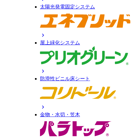
太陽光発電固定システム
chevron_right
屋上緑化システム
chevron_right
防滑性ビニル床シート
chevron_right
金物・水切・笠木