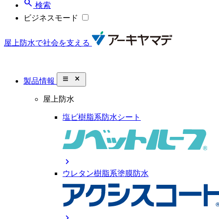
search
検索
ビジネスモード
屋上防水で社会を支える
close_small
製品情報
屋上防水
塩ビ樹脂系防水シート
chevron_right
ウレタン樹脂系塗膜防水
chevron_right