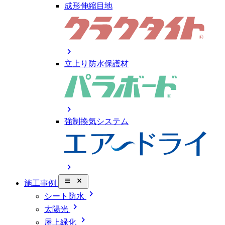
成形伸縮目地
chevron_right
立上り防水保護材
chevron_right
強制換気システム
chevron_right
close_small
施工事例
chevron_right
シート防水
chevron_right
太陽光
chevron_right
屋上緑化