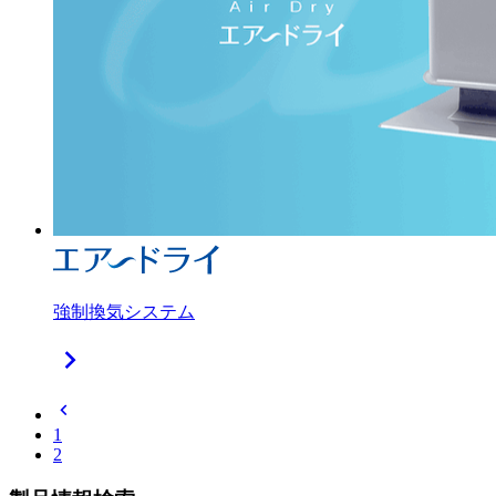
強制換気システム
chevron_right
chevron_left
1
2