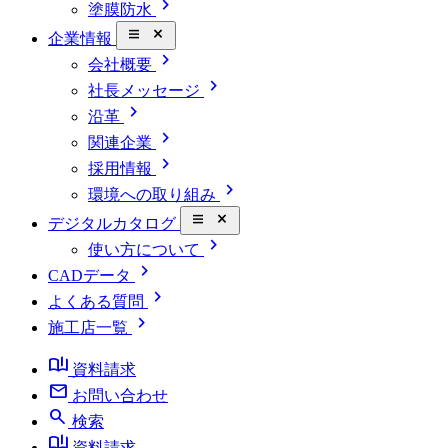
chevron_right
塗膜防水
close_small
企業情報
chevron_right
会社概要
chevron_right
社長メッセージ
chevron_right
沿革
chevron_right
関連企業
chevron_right
採用情報
chevron_right
環境への取り組み
close_small
デジタルカタログ
chevron_right
使い方について
chevron_right
CADデータ
chevron_right
よくある質問
chevron_right
施工店一覧
book_ribbon
資料請求
mail
お問い合わせ
search
検索
book_ribbon
資料請求