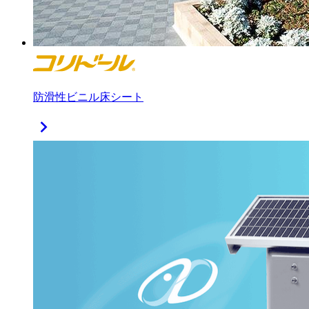
防滑性ビニル床シート
chevron_right