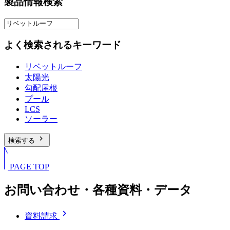
製品情報検索
よく検索されるキーワード
リベットルーフ
太陽光
勾配屋根
プール
LCS
ソーラー
chevron_right
検索する
PAGE TOP
お問い合わせ・各種資料・データ
chevron_right
資料請求