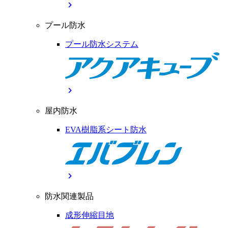
chevron_right
プール防水
プール防水システム
chevron_right
屋内防水
EVA樹脂系シート防水
chevron_right
防水関連製品
成形伸縮目地