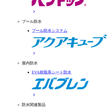
chevron_right
プール防水
プール防水システム
chevron_right
屋内防水
EVA樹脂系シート防水
chevron_right
防水関連製品