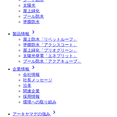
太陽光
屋上緑化
プール防水
塗膜防水
chevron_right
製品情報
屋上防水「リベットルーフ」
塗膜防水「アクシスコート」
屋上緑化「プリオグリーン」
太陽光発電「エネブリット」
プール防水「アクアキューブ」
chevron_right
企業情報
会社情報
社長メッセージ
沿革
関連企業
採用情報
環境への取り組み
chevron_right
アーキヤマデの強み