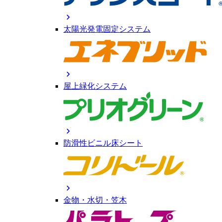
chevron_right
太陽光発電固定システム
chevron_right
屋上緑化システム
chevron_right
防滑性ビニル床シート
chevron_right
金物・水切・笠木