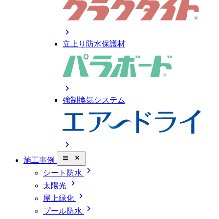
chevron_right
立上り防水保護材
chevron_right
強制換気システム
chevron_right
close_small
施工事例
chevron_right
シート防水
chevron_right
太陽光
chevron_right
屋上緑化
chevron_right
プール防水