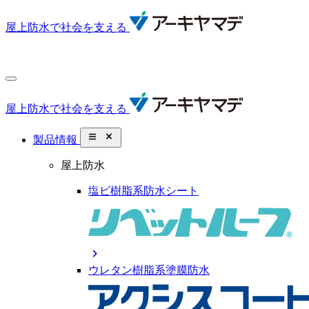
屋上防水で社会を支える
屋上防水で社会を支える
close_small
製品情報
屋上防水
塩ビ樹脂系防水シート
chevron_right
ウレタン樹脂系塗膜防水