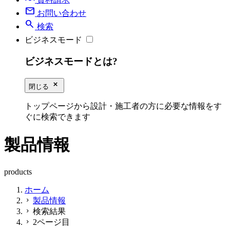
mail
お問い合わせ
search
検索
ビジネスモード
ビジネスモードとは?
close_small
閉じる
トップページから設計・施工者の方に必要な情報をす
ぐに検索できます
製品情報
products
ホーム
製品情報
chevron_right
検索結果
chevron_right
2ページ目
chevron_right