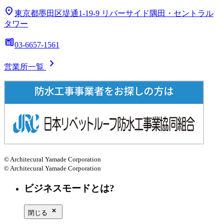
location_on
東京都墨田区堤通1-19-9
リバーサイド隅田・セントラル
タワー
deskphone
03-6657-1561
chevron_right
営業所一覧
© Architecural Yamade Corporation
© Architecural Yamade Corporation
ビジネスモードとは?
close_small
閉じる