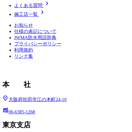
chevron_right
よくある質問
chevron_right
施工店一覧
お知らせ
仕様の表記について
JWMA防水用語辞典
プライバシーポリシー
利用規約
リンク集
本 社
location_on
大阪府吹田市江の木町24-10
deskphone
06-6385-1268
東京支店