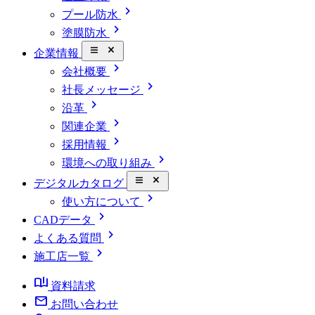
chevron_right
プール防水
chevron_right
塗膜防水
close_small
企業情報
chevron_right
会社概要
chevron_right
社長メッセージ
chevron_right
沿革
chevron_right
関連企業
chevron_right
採用情報
chevron_right
環境への取り組み
close_small
デジタルカタログ
chevron_right
使い方について
chevron_right
CADデータ
chevron_right
よくある質問
chevron_right
施工店一覧
book_ribbon
資料請求
mail
お問い合わせ