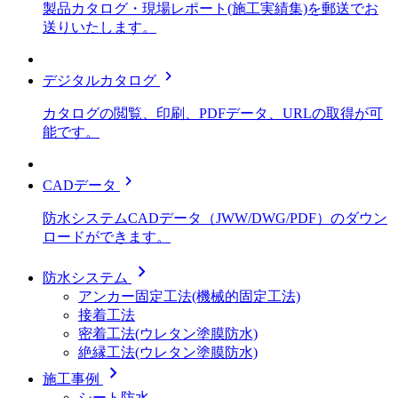
製品カタログ・現場レポート(施工実績集)を郵送でお
送りいたします。
chevron_right
デジタルカタログ
カタログの閲覧、印刷、PDFデータ、URLの取得が可
能です。
chevron_right
CADデータ
防水システムCADデータ（JWW/DWG/PDF）のダウン
ロードができます。
chevron_right
防水システム
アンカー固定工法(機械的固定工法)
接着工法
密着工法(ウレタン塗膜防水)
絶縁工法(ウレタン塗膜防水)
chevron_right
施工事例
シート防水