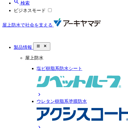
search
検索
ビジネスモード
屋上防水で社会を支える
close_small
製品情報
屋上防水
塩ビ樹脂系防水シート
chevron_right
ウレタン樹脂系塗膜防水
chevron_right