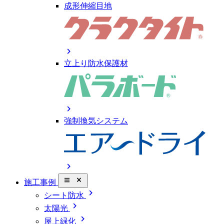
成形伸縮目地
chevron_right
立上り防水保護材
chevron_right
強制換気システム
chevron_right
close_small
施工事例
chevron_right
シート防水
chevron_right
太陽光
chevron_right
屋上緑化