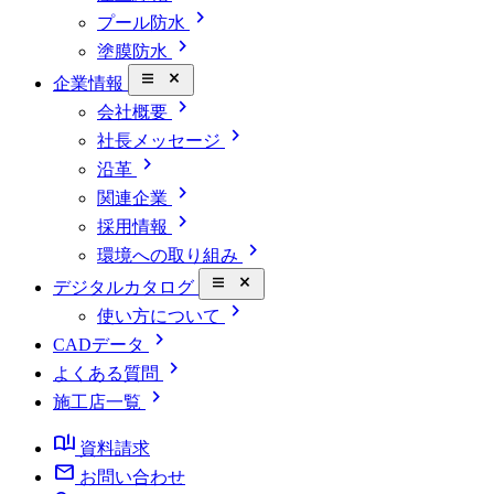
chevron_right
プール防水
chevron_right
塗膜防水
close_small
企業情報
chevron_right
会社概要
chevron_right
社長メッセージ
chevron_right
沿革
chevron_right
関連企業
chevron_right
採用情報
chevron_right
環境への取り組み
close_small
デジタルカタログ
chevron_right
使い方について
chevron_right
CADデータ
chevron_right
よくある質問
chevron_right
施工店一覧
book_ribbon
資料請求
mail
お問い合わせ