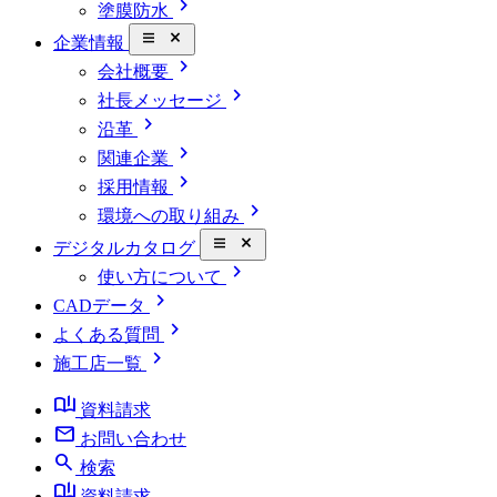
chevron_right
塗膜防水
close_small
企業情報
chevron_right
会社概要
chevron_right
社長メッセージ
chevron_right
沿革
chevron_right
関連企業
chevron_right
採用情報
chevron_right
環境への取り組み
close_small
デジタルカタログ
chevron_right
使い方について
chevron_right
CADデータ
chevron_right
よくある質問
chevron_right
施工店一覧
book_ribbon
資料請求
mail
お問い合わせ
search
検索
book_ribbon
資料請求