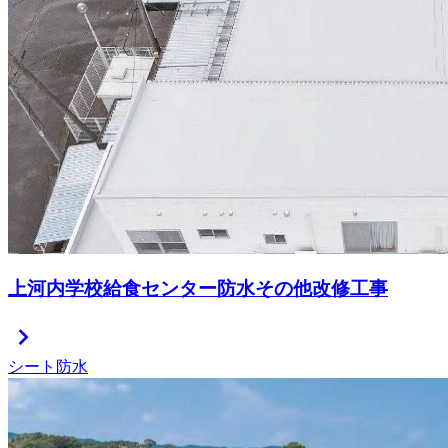
上河内学校給食センター防水その他改修工事
chevron_right
シート防水