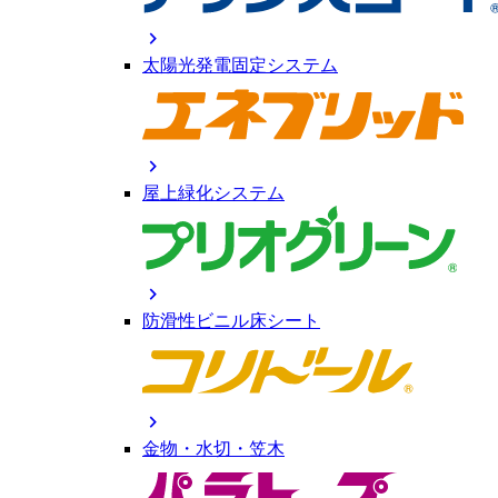
chevron_right
太陽光発電固定システム
chevron_right
屋上緑化システム
chevron_right
防滑性ビニル床シート
chevron_right
金物・水切・笠木