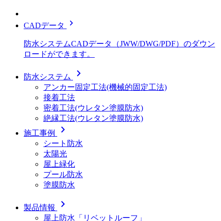
chevron_right
CADデータ
防水システムCADデータ（JWW/DWG/PDF）のダウン
ロードができます。
chevron_right
防水システム
アンカー固定工法(機械的固定工法)
接着工法
密着工法(ウレタン塗膜防水)
絶縁工法(ウレタン塗膜防水)
chevron_right
施工事例
シート防水
太陽光
屋上緑化
プール防水
塗膜防水
chevron_right
製品情報
屋上防水「リベットルーフ」