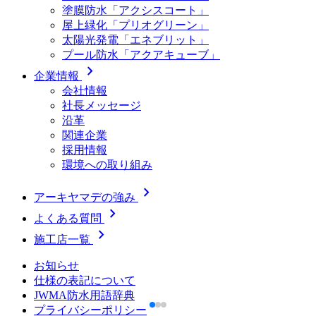
塗膜防水「アクシスコート」
屋上緑化「プリオグリーン」
太陽光発電「エネブリット」
プール防水「アクアキューブ」
chevron_right
企業情報
会社情報
社長メッセージ
沿革
関連企業
採用情報
環境への取り組み
chevron_right
アーキヤマデの強み
chevron_right
よくある質問
chevron_right
施工店一覧
お知らせ
仕様の表記について
JWMA防水用語辞典
プライバシーポリシー