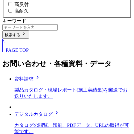
高反射
高耐久
キーワード
chevron_right
検索する
PAGE TOP
お問い合わせ・各種資料・データ
chevron_right
資料請求
製品カタログ・現場レポート(施工実績集)を郵送でお
送りいたします。
chevron_right
デジタルカタログ
カタログの閲覧、印刷、PDFデータ、URLの取得が可
能です。