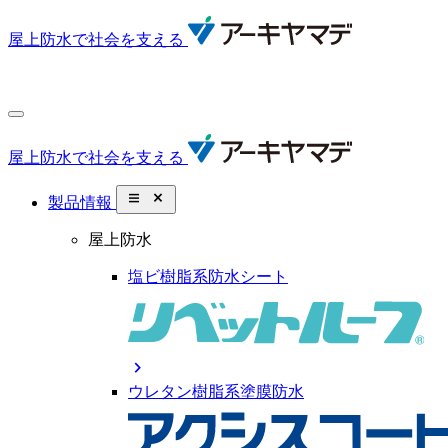
屋上防水で社会を支える
屋上防水で社会を支える
close_small
製品情報
屋上防水
塩ビ樹脂系防水シート
chevron_right
ウレタン樹脂系塗膜防水