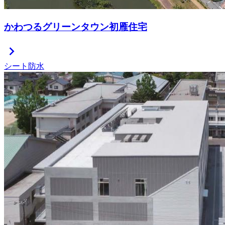
かわつるグリーンタウン初雁住宅
chevron_right
シート防水