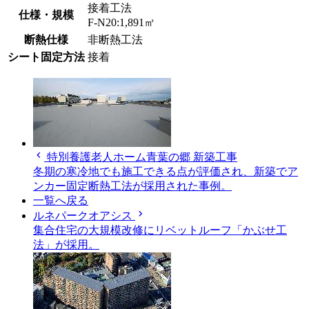
接着工法
仕様・規模
F-N20:1,891㎡
断熱仕様
非断熱工法
シート固定方法
接着
chevron_left
特別養護老人ホーム青葉の郷 新築工事
冬期の寒冷地でも施工できる点が評価され、新築でア
ンカー固定断熱工法が採用された事例。
一覧へ戻る
chevron_right
ルネパークオアシス
集合住宅の大規模改修にリベットルーフ「かぶせ工
法」が採用。