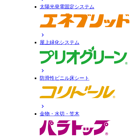
太陽光発電固定システム
chevron_right
屋上緑化システム
chevron_right
防滑性ビニル床シート
chevron_right
金物・水切・笠木