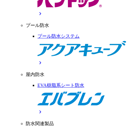
chevron_right
プール防水
プール防水システム
chevron_right
屋内防水
EVA樹脂系シート防水
chevron_right
防水関連製品