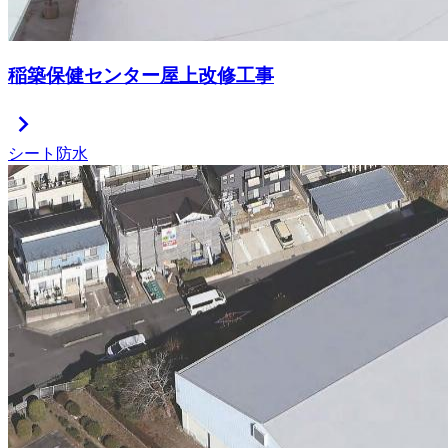
稲築保健センター屋上改修工事
chevron_right
シート防水