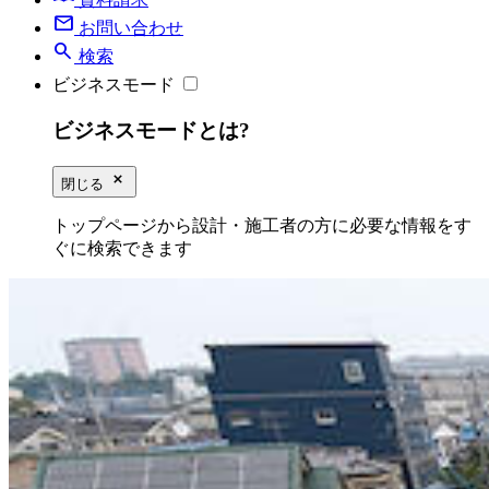
mail
お問い合わせ
search
検索
ビジネスモード
ビジネスモードとは?
close_small
閉じる
トップページから設計・施工者の方に必要な情報をす
ぐに検索できます