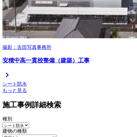
撮影：吉田写真事務所
安積中高一貫校整備（建築）工事
chevron_right
シート防水
もっと見る
施工事例詳細検索
種別
建物の種類