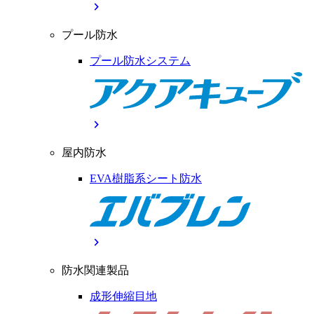
chevron_right
プール防水
プール防水システム
chevron_right
屋内防水
EVA樹脂系シート防水
chevron_right
防水関連製品
成形伸縮目地