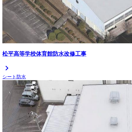
松平高等学校体育館防水改修工事
chevron_right
シート防水