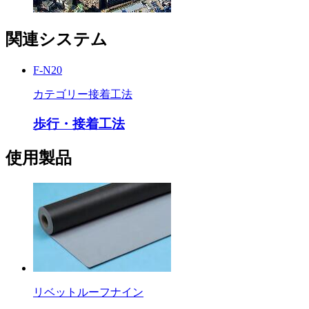
関連システム
F-N20
カテゴリー
接着工法
歩行・接着工法
使用製品
リベットルーフナイン