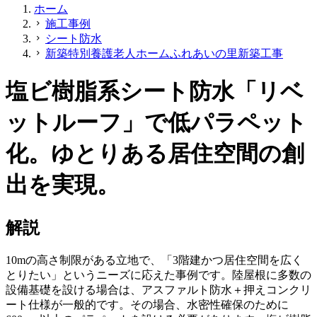
ホーム
施工事例
chevron_right
シート防水
chevron_right
新築特別養護老人ホームふれあいの里新築工事
chevron_right
塩ビ樹脂系シート防水「リベ
ットルーフ」で低パラペット
化。ゆとりある居住空間の創
出を実現。
解説
10mの高さ制限がある立地で、「3階建かつ居住空間を広く
とりたい」というニーズに応えた事例です。陸屋根に多数の
設備基礎を設ける場合は、アスファルト防水＋押えコンクリ
ート仕様が一般的です。その場合、水密性確保のために