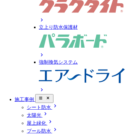
chevron_right
立上り防水保護材
chevron_right
強制換気システム
chevron_right
close_small
施工事例
chevron_right
シート防水
chevron_right
太陽光
chevron_right
屋上緑化
chevron_right
プール防水