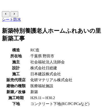
chevron_left
chevron_right
シート防水
新築特別養護老人ホームふれあいの里
新築工事
構造
RC造
所在地
千葉県
野田市
施主
社会福祉法人法師会
設計
株式会社日総建
施工
日本建設株式会社
販売代理店
化研マテリアル株式会社
建物の種類
医療福祉施設
新築／改修
新築
施工時期
H29.11～H30.2
下地
コンクリート下地(RC/PC/PCaなど)