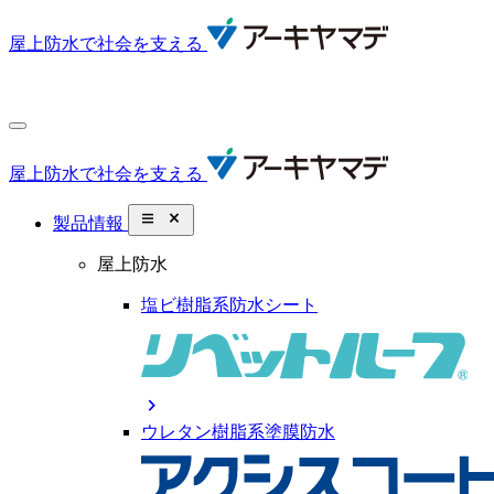
屋上防水で社会を支える
屋上防水で社会を支える
close_small
製品情報
屋上防水
塩ビ樹脂系防水シート
chevron_right
ウレタン樹脂系塗膜防水