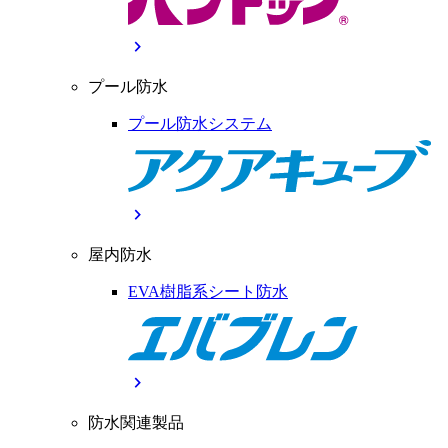
chevron_right
プール防水
プール防水システム
chevron_right
屋内防水
EVA樹脂系シート防水
chevron_right
防水関連製品