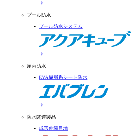
chevron_right
プール防水
プール防水システム
chevron_right
屋内防水
EVA樹脂系シート防水
chevron_right
防水関連製品
成形伸縮目地