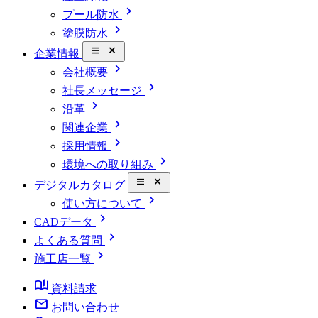
chevron_right
プール防水
chevron_right
塗膜防水
close_small
企業情報
chevron_right
会社概要
chevron_right
社長メッセージ
chevron_right
沿革
chevron_right
関連企業
chevron_right
採用情報
chevron_right
環境への取り組み
close_small
デジタルカタログ
chevron_right
使い方について
chevron_right
CADデータ
chevron_right
よくある質問
chevron_right
施工店一覧
book_ribbon
資料請求
mail
お問い合わせ