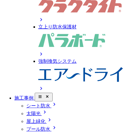
chevron_right
立上り防水保護材
chevron_right
強制換気システム
chevron_right
close_small
施工事例
chevron_right
シート防水
chevron_right
太陽光
chevron_right
屋上緑化
chevron_right
プール防水