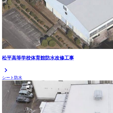
松平高等学校体育館防水改修工事
chevron_right
シート防水