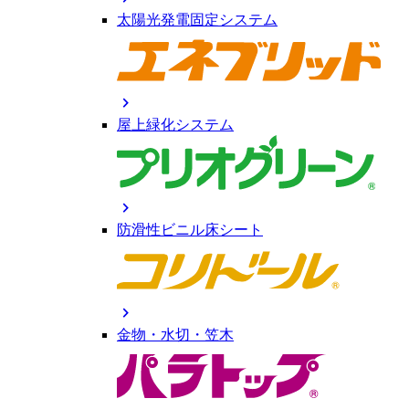
太陽光発電固定システム
chevron_right
屋上緑化システム
chevron_right
防滑性ビニル床シート
chevron_right
金物・水切・笠木