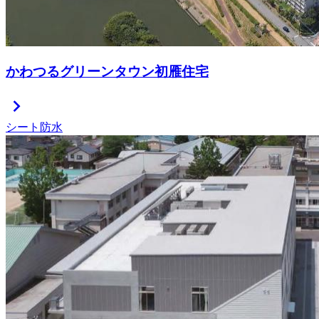
かわつるグリーンタウン初雁住宅
chevron_right
シート防水