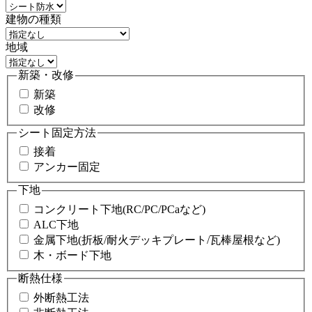
建物の種類
地域
新築・改修
新築
改修
シート固定方法
接着
アンカー固定
下地
コンクリート下地(RC/PC/PCaなど)
ALC下地
金属下地(折板/耐火デッキプレート/瓦棒屋根など)
木・ボード下地
断熱仕様
外断熱工法