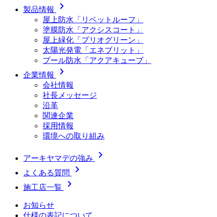
chevron_right
製品情報
屋上防水「リベットルーフ」
塗膜防水「アクシスコート」
屋上緑化「プリオグリーン」
太陽光発電「エネブリット」
プール防水「アクアキューブ」
chevron_right
企業情報
会社情報
社長メッセージ
沿革
関連企業
採用情報
環境への取り組み
chevron_right
アーキヤマデの強み
chevron_right
よくある質問
chevron_right
施工店一覧
お知らせ
仕様の表記について