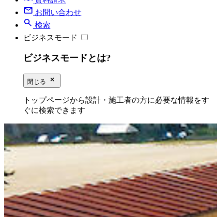
mail
お問い合わせ
search
検索
ビジネスモード
ビジネスモードとは?
close_small
閉じる
トップページから設計・施工者の方に必要な情報をす
ぐに検索できます