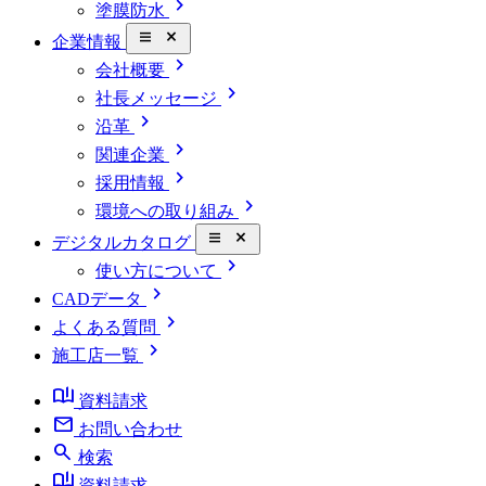
chevron_right
塗膜防水
close_small
企業情報
chevron_right
会社概要
chevron_right
社長メッセージ
chevron_right
沿革
chevron_right
関連企業
chevron_right
採用情報
chevron_right
環境への取り組み
close_small
デジタルカタログ
chevron_right
使い方について
chevron_right
CADデータ
chevron_right
よくある質問
chevron_right
施工店一覧
book_ribbon
資料請求
mail
お問い合わせ
search
検索
book_ribbon
資料請求