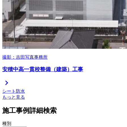
撮影：吉田写真事務所
安積中高一貫校整備（建築）工事
chevron_right
シート防水
もっと見る
施工事例詳細検索
種別