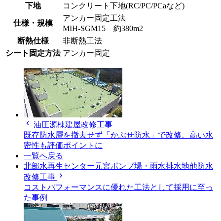
下地
コンクリート下地(RC/PC/PCaなど)
アンカー固定工法
仕様・規模
MIH-SGM15 約380m2
断熱仕様
非断熱工法
シート固定方法
アンカー固定
chevron_left
油圧源棟建屋改修工事
既存防水層を撤去せず「かぶせ防水」で改修。高い水
密性も評価ポイントに
一覧へ戻る
北部水再生センター元宮ポンプ場・雨水排水地他防水
chevron_right
改修工事
コストパフォーマンスに優れた工法として採用に至っ
た事例