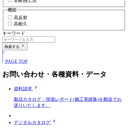
非断熱工法
機能
高反射
高耐久
キーワード
chevron_right
検索する
PAGE TOP
お問い合わせ・各種資料・データ
chevron_right
資料請求
製品カタログ・現場レポート(施工実績集)を郵送でお
送りいたします。
chevron_right
デジタルカタログ