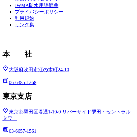
JWMA防水用語辞典
プライバシーポリシー
利用規約
リンク集
本 社
location_on
大阪府吹田市江の木町24-10
deskphone
06-6385-1268
東京支店
location_on
東京都墨田区堤通1-19-9
リバーサイド隅田・セントラル
タワー
deskphone
03-6657-1561