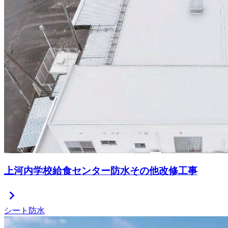
上河内学校給食センター防水その他改修工事
chevron_right
シート防水