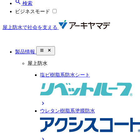
search
検索
ビジネスモード
屋上防水で社会を支える
close_small
製品情報
屋上防水
塩ビ樹脂系防水シート
chevron_right
ウレタン樹脂系塗膜防水
chevron_right