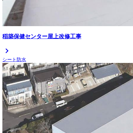
稲築保健センター屋上改修工事
chevron_right
シート防水