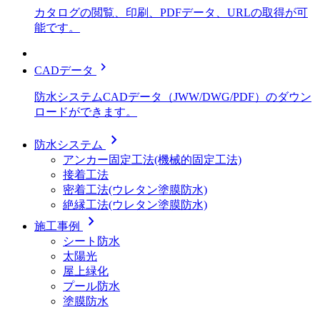
カタログの閲覧、印刷、PDFデータ、URLの取得が可
能です。
chevron_right
CADデータ
防水システムCADデータ（JWW/DWG/PDF）のダウン
ロードができます。
chevron_right
防水システム
アンカー固定工法(機械的固定工法)
接着工法
密着工法(ウレタン塗膜防水)
絶縁工法(ウレタン塗膜防水)
chevron_right
施工事例
シート防水
太陽光
屋上緑化
プール防水
塗膜防水