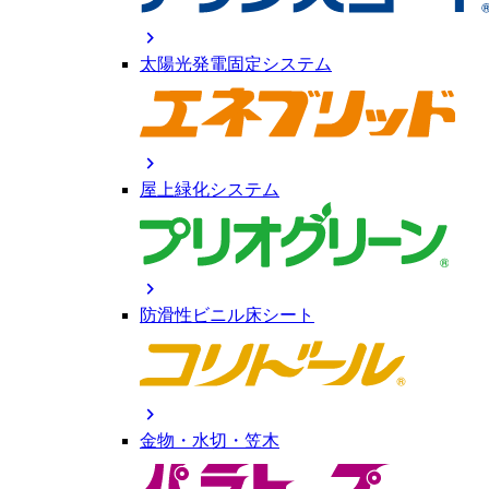
chevron_right
太陽光発電固定システム
chevron_right
屋上緑化システム
chevron_right
防滑性ビニル床シート
chevron_right
金物・水切・笠木