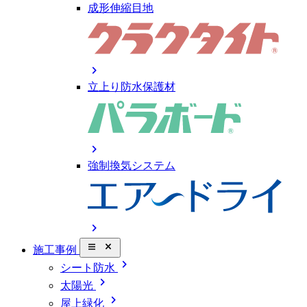
成形伸縮目地
chevron_right
立上り防水保護材
chevron_right
強制換気システム
chevron_right
close_small
施工事例
chevron_right
シート防水
chevron_right
太陽光
chevron_right
屋上緑化