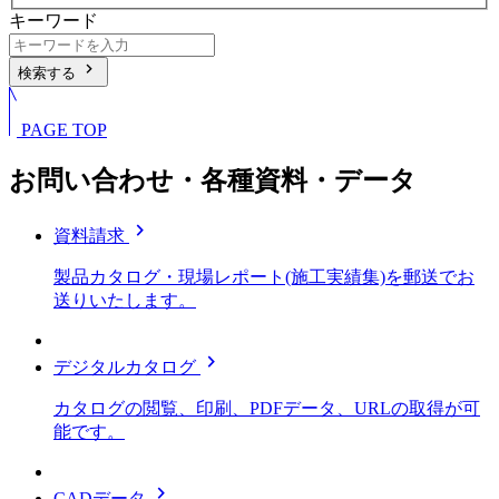
キーワード
chevron_right
検索する
PAGE TOP
お問い合わせ・各種資料・データ
chevron_right
資料請求
製品カタログ・現場レポート(施工実績集)を郵送でお
送りいたします。
chevron_right
デジタルカタログ
カタログの閲覧、印刷、PDFデータ、URLの取得が可
能です。
chevron_right
CADデータ