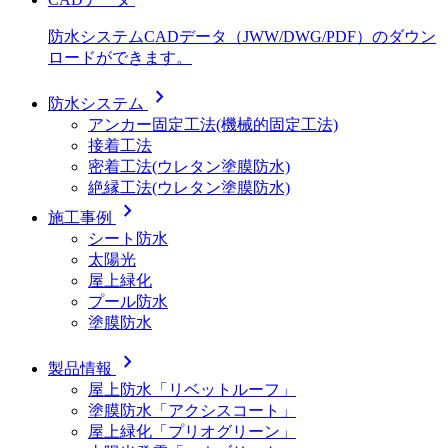
防水システムCADデータ（JWW/DWG/PDF）のダウン
ロードができます。
chevron_right
防水システム
アンカー固定工法(機械的固定工法)
接着工法
密着工法(ウレタン塗膜防水)
絶縁工法(ウレタン塗膜防水)
chevron_right
施工事例
シート防水
太陽光
屋上緑化
プール防水
塗膜防水
chevron_right
製品情報
屋上防水「リベットルーフ」
塗膜防水「アクシスコート」
屋上緑化「プリオグリーン」