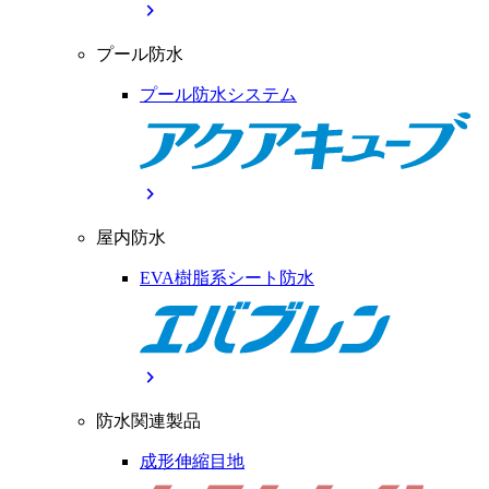
chevron_right
プール防水
プール防水システム
chevron_right
屋内防水
EVA樹脂系シート防水
chevron_right
防水関連製品
成形伸縮目地