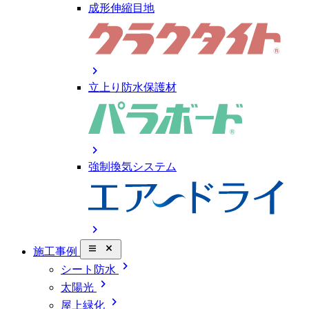
成形伸縮目地
chevron_right
立上り防水保護材
chevron_right
強制換気システム
chevron_right
close_small
施工事例
chevron_right
シート防水
chevron_right
太陽光
chevron_right
屋上緑化