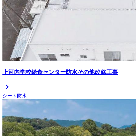
上河内学校給食センター防水その他改修工事
chevron_right
シート防水