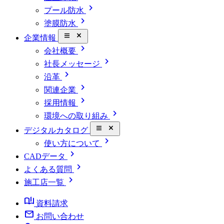
chevron_right
プール防水
chevron_right
塗膜防水
close_small
企業情報
chevron_right
会社概要
chevron_right
社長メッセージ
chevron_right
沿革
chevron_right
関連企業
chevron_right
採用情報
chevron_right
環境への取り組み
close_small
デジタルカタログ
chevron_right
使い方について
chevron_right
CADデータ
chevron_right
よくある質問
chevron_right
施工店一覧
book_ribbon
資料請求
mail
お問い合わせ