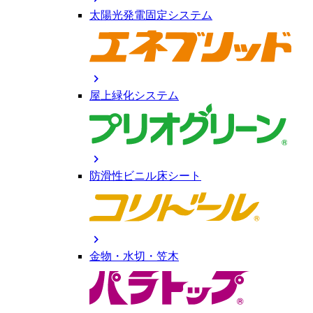
太陽光発電固定システム
chevron_right
屋上緑化システム
chevron_right
防滑性ビニル床シート
chevron_right
金物・水切・笠木