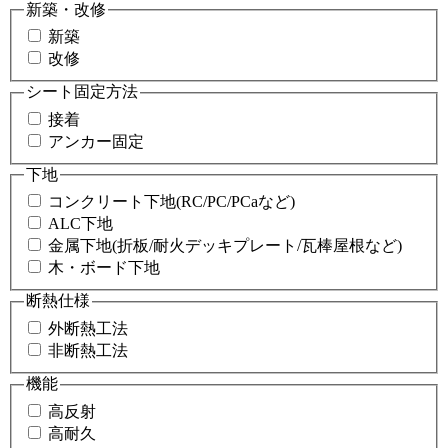
新築・改修
新築
改修
シート固定方法
接着
アンカー固定
下地
コンクリート下地(RC/PC/PCaなど)
ALC下地
金属下地(折板/耐火デッキプレート/瓦棒屋根など)
木・ボード下地
断熱仕様
外断熱工法
非断熱工法
機能
高反射
高耐久