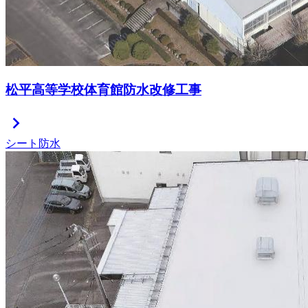
松平高等学校体育館防水改修工事
chevron_right
シート防水