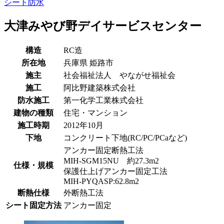
シート防水
大津みやび野デイサービスセンター
構造
RC造
所在地
兵庫県
姫路市
施主
社会福祉法人 やながせ福祉会
施工
阿比野建築株式会社
防水施工
第一化学工業株式会社
建物の種類
住宅・マンション
施工時期
2012年10月
下地
コンクリート下地(RC/PC/PCaなど)
アンカー固定断熱工法
MIH-SGM15NU 約27.3m2
仕様・規模
保護仕上げアンカー固定工法
MIH-PYQASP:62.8m2
断熱仕様
外断熱工法
シート固定方法
アンカー固定