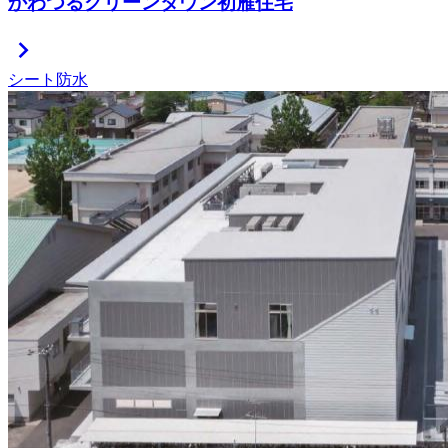
かわつるグリーンタウン初雁住宅
chevron_right
シート防水