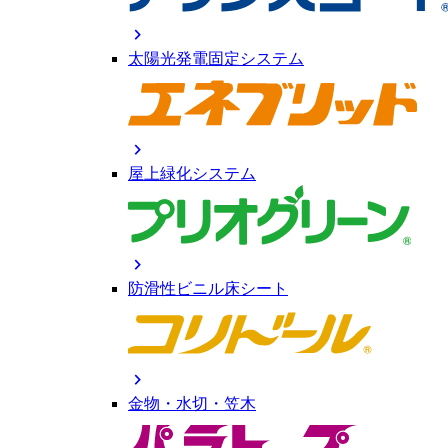
chevron_right
太陽光発電固定システム
chevron_right
屋上緑化システム
chevron_right
防滑性ビニル床シート
chevron_right
金物・水切・笠木