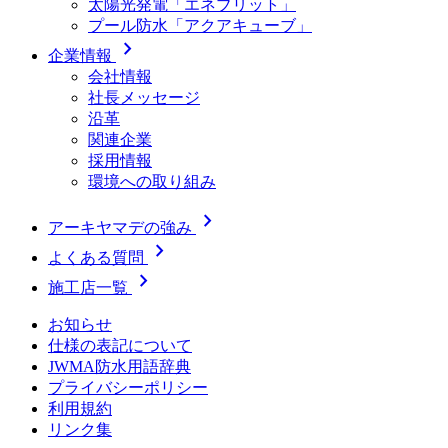
太陽光発電「エネブリット」
プール防水「アクアキューブ」
chevron_right
企業情報
会社情報
社長メッセージ
沿革
関連企業
採用情報
環境への取り組み
chevron_right
アーキヤマデの強み
chevron_right
よくある質問
chevron_right
施工店一覧
お知らせ
仕様の表記について
JWMA防水用語辞典
プライバシーポリシー
利用規約
リンク集