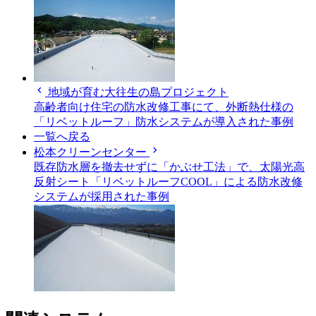
chevron_left
地域が育む大往生の島プロジェクト
高齢者向け住宅の防水改修工事にて、外断熱仕様の
「リベットルーフ」防水システムが導入された事例
一覧へ戻る
chevron_right
松本クリーンセンター
既存防水層を撤去せずに「かぶせ工法」で、太陽光高
反射シート「リベットルーフCOOL」による防水改修
システムが採用された事例