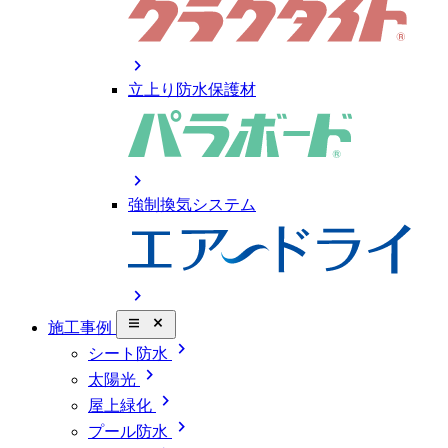
chevron_right
立上り防水保護材
chevron_right
強制換気システム
chevron_right
close_small
施工事例
chevron_right
シート防水
chevron_right
太陽光
chevron_right
屋上緑化
chevron_right
プール防水