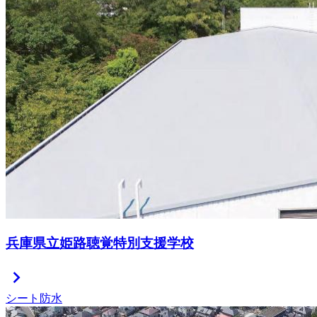
兵庫県立姫路聴覚特別支援学校
chevron_right
シート防水