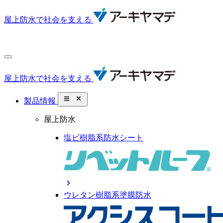
屋上防水で社会を支える
屋上防水で社会を支える
close_small
製品情報
屋上防水
塩ビ樹脂系防水シート
chevron_right
ウレタン樹脂系塗膜防水