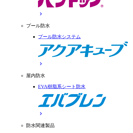
chevron_right
プール防水
プール防水システム
chevron_right
屋内防水
EVA樹脂系シート防水
chevron_right
防水関連製品