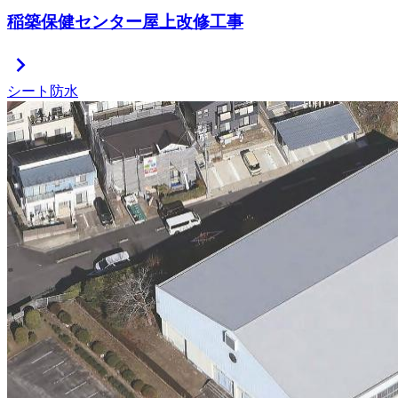
稲築保健センター屋上改修工事
chevron_right
シート防水