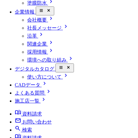
chevron_right
塗膜防水
close_small
企業情報
chevron_right
会社概要
chevron_right
社長メッセージ
chevron_right
沿革
chevron_right
関連企業
chevron_right
採用情報
chevron_right
環境への取り組み
close_small
デジタルカタログ
chevron_right
使い方について
chevron_right
CADデータ
chevron_right
よくある質問
chevron_right
施工店一覧
book_ribbon
資料請求
mail
お問い合わせ
search
検索
book_ribbon
資料請求