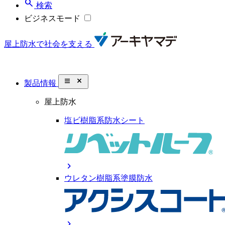
search
検索
ビジネスモード
屋上防水で社会を支える
close_small
製品情報
屋上防水
塩ビ樹脂系防水シート
chevron_right
ウレタン樹脂系塗膜防水
chevron_right