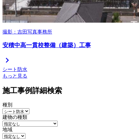
撮影：吉田写真事務所
安積中高一貫校整備（建築）工事
chevron_right
シート防水
もっと見る
施工事例詳細検索
種別
建物の種類
地域