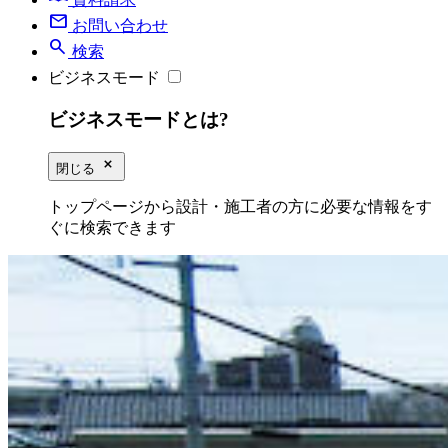
mail
お問い合わせ
search
検索
ビジネスモード
ビジネスモードとは?
close_small
閉じる
トップページから設計・施工者の方に必要な情報をす
ぐに検索できます