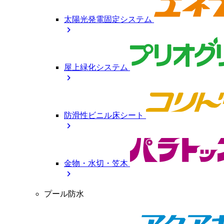
太陽光発電固定システム
chevron_right
屋上緑化システム
chevron_right
防滑性ビニル床シート
chevron_right
金物・水切・笠木
chevron_right
プール防水