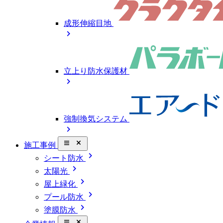
成形伸縮目地
chevron_right
立上り防水保護材
chevron_right
強制換気システム
chevron_right
close_small
施工事例
chevron_right
シート防水
chevron_right
太陽光
chevron_right
屋上緑化
chevron_right
プール防水
chevron_right
塗膜防水
close_small