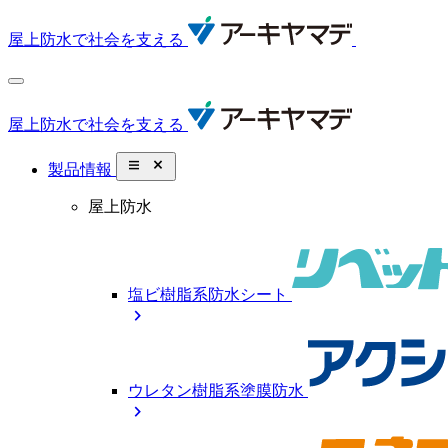
屋上防水で社会を支える
屋上防水で社会を支える
close_small
製品情報
屋上防水
塩ビ樹脂系防水シート
chevron_right
ウレタン樹脂系塗膜防水
chevron_right