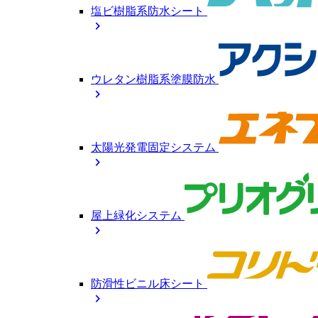
塩ビ樹脂系防水シート
chevron_right
ウレタン樹脂系塗膜防水
chevron_right
太陽光発電固定システム
chevron_right
屋上緑化システム
chevron_right
防滑性ビニル床シート
chevron_right