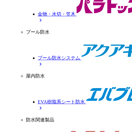
金物・水切・笠木
chevron_right
プール防水
プール防水システム
chevron_right
屋内防水
EVA樹脂系シート防水
chevron_right
防水関連製品