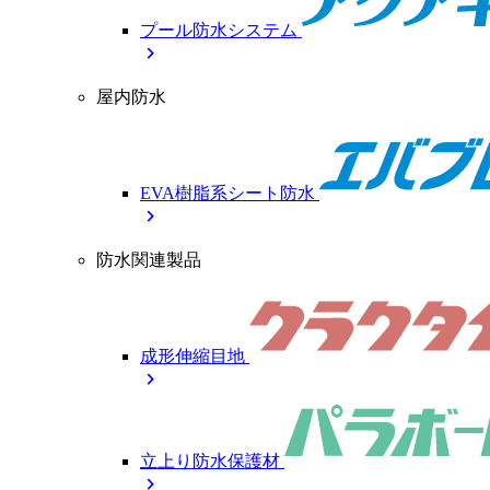
プール防水システム
chevron_right
屋内防水
EVA樹脂系シート防水
chevron_right
防水関連製品
成形伸縮目地
chevron_right
立上り防水保護材
chevron_right