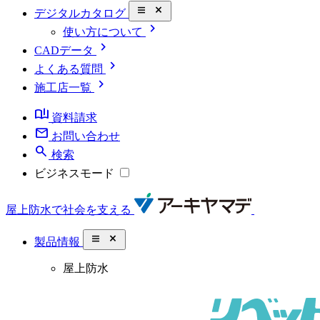
close_small
デジタルカタログ
chevron_right
使い方について
chevron_right
CADデータ
chevron_right
よくある質問
chevron_right
施工店一覧
book_ribbon
資料請求
mail
お問い合わせ
search
検索
ビジネスモード
屋上防水で社会を支える
close_small
製品情報
屋上防水