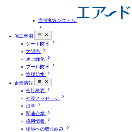
強制換気システム
chevron_right
close_small
施工事例
chevron_right
シート防水
chevron_right
太陽光
chevron_right
屋上緑化
chevron_right
プール防水
chevron_right
塗膜防水
close_small
企業情報
chevron_right
会社概要
chevron_right
社長メッセージ
chevron_right
沿革
chevron_right
関連企業
chevron_right
採用情報
chevron_right
環境への取り組み