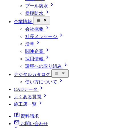
chevron_right
プール防水
chevron_right
塗膜防水
close_small
企業情報
chevron_right
会社概要
chevron_right
社長メッセージ
chevron_right
沿革
chevron_right
関連企業
chevron_right
採用情報
chevron_right
環境への取り組み
close_small
デジタルカタログ
chevron_right
使い方について
chevron_right
CADデータ
chevron_right
よくある質問
chevron_right
施工店一覧
book_ribbon
資料請求
mail
お問い合わせ