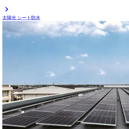
chevron_right
太陽光
シート防水