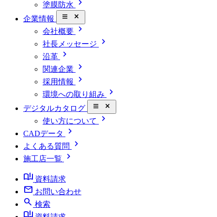
chevron_right
塗膜防水
close_small
企業情報
chevron_right
会社概要
chevron_right
社長メッセージ
chevron_right
沿革
chevron_right
関連企業
chevron_right
採用情報
chevron_right
環境への取り組み
close_small
デジタルカタログ
chevron_right
使い方について
chevron_right
CADデータ
chevron_right
よくある質問
chevron_right
施工店一覧
book_ribbon
資料請求
mail
お問い合わせ
search
検索
book_ribbon
資料請求