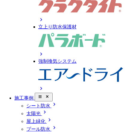
chevron_right
立上り防水保護材
chevron_right
強制換気システム
chevron_right
close_small
施工事例
chevron_right
シート防水
chevron_right
太陽光
chevron_right
屋上緑化
chevron_right
プール防水