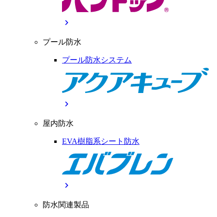
chevron_right
プール防水
プール防水システム
chevron_right
屋内防水
EVA樹脂系シート防水
chevron_right
防水関連製品