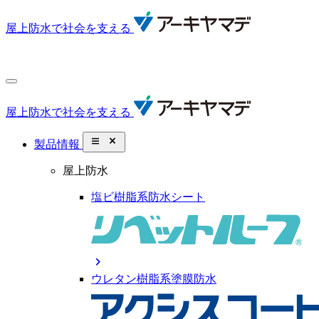
屋上防水で社会を支える
屋上防水で社会を支える
close_small
製品情報
屋上防水
塩ビ樹脂系防水シート
chevron_right
ウレタン樹脂系塗膜防水