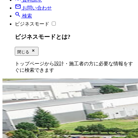
mail
お問い合わせ
search
検索
ビジネスモード
ビジネスモードとは?
close_small
閉じる
トップページから設計・施工者の方に必要な情報をす
ぐに検索できます