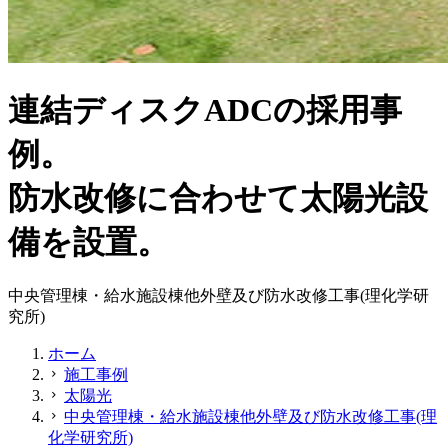
連結ディスクADCの採用事
例。
防水改修に合わせて太陽光設
備を設置。
中央管理棟・給水施設棟他外壁及び防水改修工事(理化学研
究所)
ホーム
施工事例
chevron_right
太陽光
chevron_right
中央管理棟・給水施設棟他外壁及び防水改修工事(理
chevron_right
化学研究所)