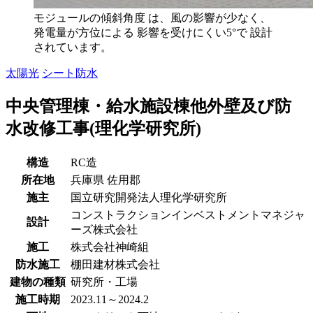
モジュールの傾斜角度 は、風の影響が少なく、
発電量が方位による 影響を受けにくい5°で 設計
されています。
太陽光
シート防水
中央管理棟・給水施設棟他外壁及び防
水改修工事(理化学研究所)
構造
RC造
所在地
兵庫県
佐用郡
施主
国立研究開発法人理化学研究所
コンストラクションインベストメントマネジャ
設計
ーズ株式会社
施工
株式会社神崎組
防水施工
棚田建材株式会社
建物の種類
研究所・工場
施工時期
2023.11～2024.2