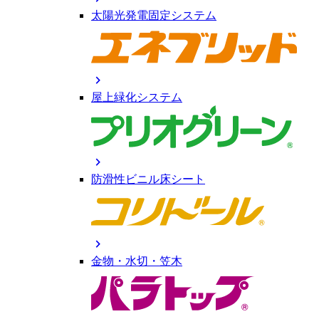
太陽光発電固定システム
chevron_right
屋上緑化システム
chevron_right
防滑性ビニル床シート
chevron_right
金物・水切・笠木