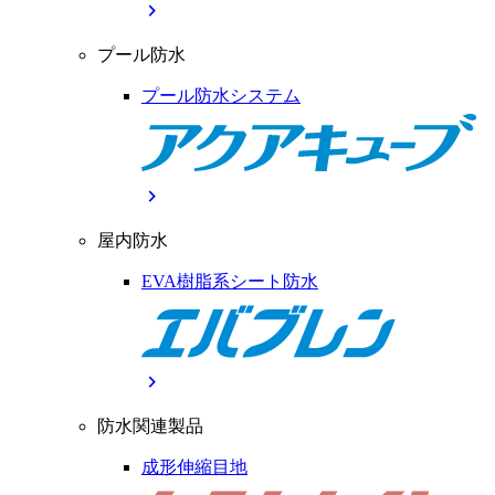
chevron_right
プール防水
プール防水システム
chevron_right
屋内防水
EVA樹脂系シート防水
chevron_right
防水関連製品
成形伸縮目地