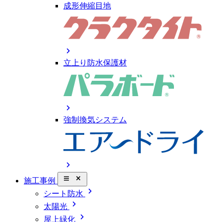
成形伸縮目地
chevron_right
立上り防水保護材
chevron_right
強制換気システム
chevron_right
close_small
施工事例
chevron_right
シート防水
chevron_right
太陽光
chevron_right
屋上緑化