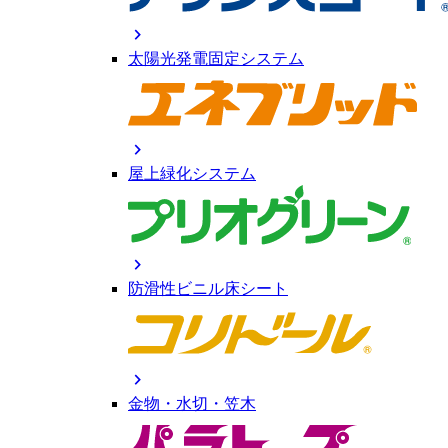
chevron_right
太陽光発電固定システム
chevron_right
屋上緑化システム
chevron_right
防滑性ビニル床シート
chevron_right
金物・水切・笠木