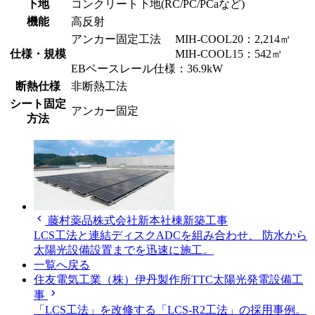
下地
コンクリート下地(RC/PC/PCaなど)
機能
高反射
アンカー固定工法 MIH-COOL20：2,214㎡
仕様・規模
MIH-COOL15：542㎡
EBベースレール仕様：36.9kW
断熱仕様
非断熱工法
シート固定
アンカー固定
方法
chevron_left
藤村薬品株式会社新本社棟新築工事
LCS工法と連結ディスクADCを組み合わせ、 防水から
太陽光設備設置までを迅速に施工。
一覧へ戻る
住友電気工業（株）伊丹製作所TTC太陽光発電設備工
chevron_right
事
「LCS工法」を改修する「LCS-R2工法」の採用事例。