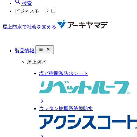
search
検索
ビジネスモード
屋上防水で社会を支える
close_small
製品情報
屋上防水
塩ビ樹脂系防水シート
chevron_right
ウレタン樹脂系塗膜防水
chevron_right