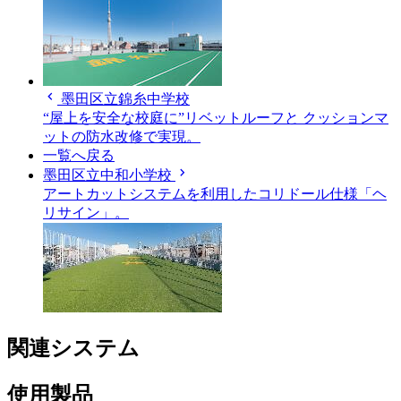
chevron_left
墨田区立錦糸中学校
“屋上を安全な校庭に”リベットルーフと クッションマ
ットの防水改修で実現。
一覧へ戻る
chevron_right
墨田区立中和小学校
アートカットシステムを利用したコリドール仕様「ヘ
リサイン」。
関連システム
使用製品