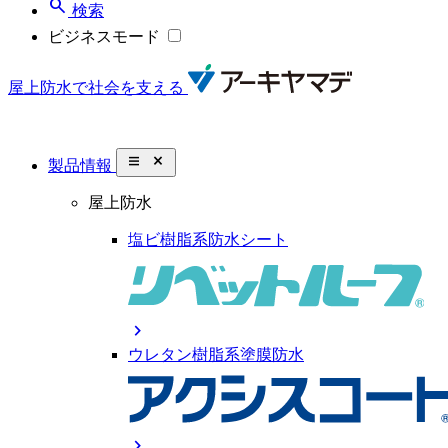
search
検索
ビジネスモード
屋上防水で社会を支える
close_small
製品情報
屋上防水
塩ビ樹脂系防水シート
chevron_right
ウレタン樹脂系塗膜防水
chevron_right