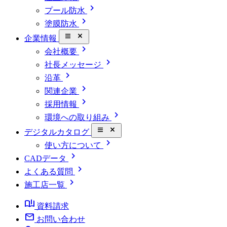
chevron_right
プール防水
chevron_right
塗膜防水
close_small
企業情報
chevron_right
会社概要
chevron_right
社長メッセージ
chevron_right
沿革
chevron_right
関連企業
chevron_right
採用情報
chevron_right
環境への取り組み
close_small
デジタルカタログ
chevron_right
使い方について
chevron_right
CADデータ
chevron_right
よくある質問
chevron_right
施工店一覧
book_ribbon
資料請求
mail
お問い合わせ