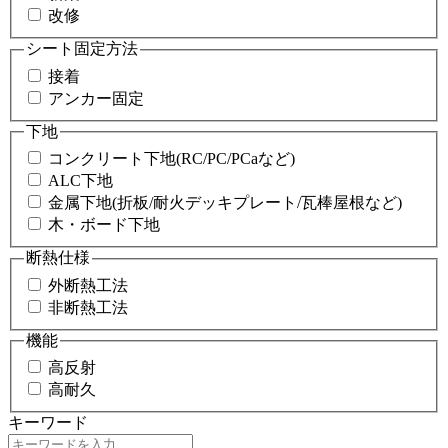
改修
シート固定方法
接着
アンカー固定
下地
コンクリート下地(RC/PC/PCaなど)
ALC下地
金属下地(折板/耐火デッキプレート/瓦棒屋根など)
木・ボード下地
断熱仕様
外断熱工法
非断熱工法
機能
高反射
高耐久
キーワード