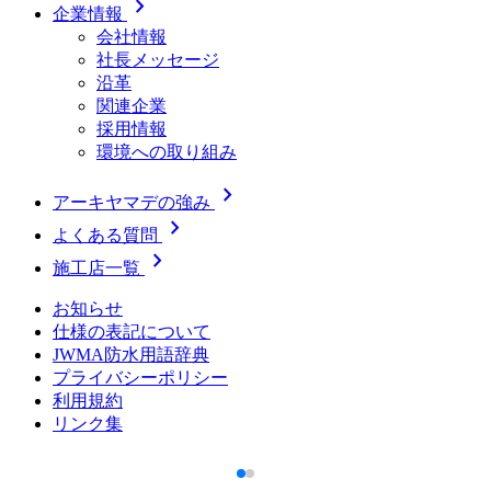
chevron_right
企業情報
会社情報
社長メッセージ
沿革
関連企業
採用情報
環境への取り組み
chevron_right
アーキヤマデの強み
chevron_right
よくある質問
chevron_right
施工店一覧
お知らせ
仕様の表記について
JWMA防水用語辞典
プライバシーポリシー
利用規約
リンク集