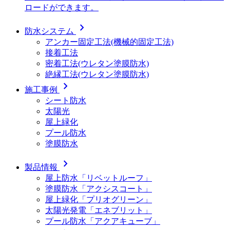
ロードができます。
chevron_right
防水システム
アンカー固定工法(機械的固定工法)
接着工法
密着工法(ウレタン塗膜防水)
絶縁工法(ウレタン塗膜防水)
chevron_right
施工事例
シート防水
太陽光
屋上緑化
プール防水
塗膜防水
chevron_right
製品情報
屋上防水「リベットルーフ」
塗膜防水「アクシスコート」
屋上緑化「プリオグリーン」
太陽光発電「エネブリット」
プール防水「アクアキューブ」