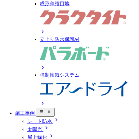
成形伸縮目地
chevron_right
立上り防水保護材
chevron_right
強制換気システム
chevron_right
close_small
施工事例
chevron_right
シート防水
chevron_right
太陽光
chevron_right
屋上緑化