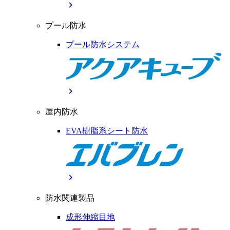
chevron_right
プール防水
プール防水システム
chevron_right
屋内防水
EVA樹脂系シート防水
chevron_right
防水関連製品
成形伸縮目地