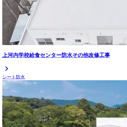
上河内学校給食センター防水その他改修工事
chevron_right
シート防水