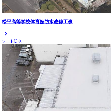
松平高等学校体育館防水改修工事
chevron_right
シート防水