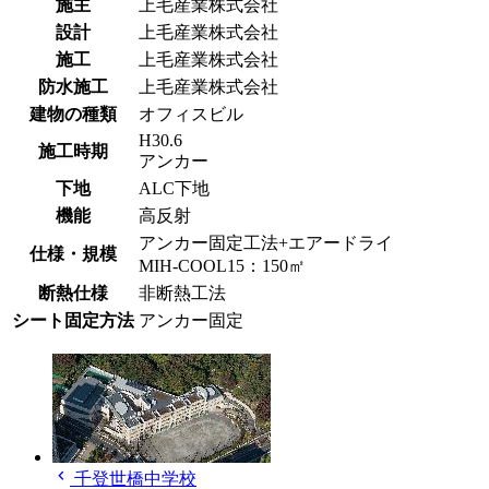
施主
上毛産業株式会社
設計
上毛産業株式会社
施工
上毛産業株式会社
防水施工
上毛産業株式会社
建物の種類
オフィスビル
H30.6
施工時期
アンカー
下地
ALC下地
機能
高反射
アンカー固定工法+エアードライ
仕様・規模
MIH-COOL15：150㎡
断熱仕様
非断熱工法
シート固定方法
アンカー固定
chevron_left
千登世橋中学校