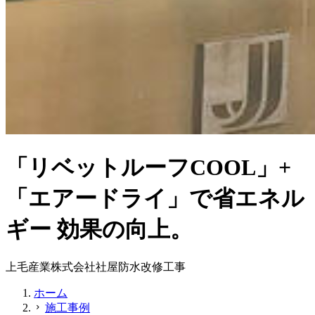
「リベットルーフCOOL」+
「エアードライ」で省エネル
ギー 効果の向上。
上毛産業株式会社社屋防水改修工事
ホーム
施工事例
chevron_right