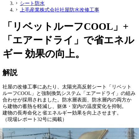
シート防水
chevron_right
上毛産業株式会社社屋防水改修工事
chevron_right
「リベットルーフCOOL」+
「エアードライ」で省エネル
ギー 効果の向上。
解説
社屋の改修工事にあたり、太陽光高反射シート「リベット
ルーフCOOL」と強制換気システム「エアードライ」の組み
合わせが採用されました。防水層表面、防水層内の両方か
ら建物の蓄熱を軽減し、躯体・室内の温度変化を抑制。
建物の長寿命化と省エネルギー効果を向上させます。
（現場レポート32号に掲載）