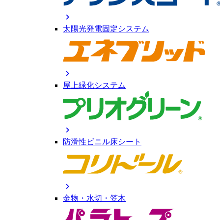
chevron_right
太陽光発電固定システム
chevron_right
屋上緑化システム
chevron_right
防滑性ビニル床シート
chevron_right
金物・水切・笠木