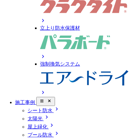
chevron_right
立上り防水保護材
chevron_right
強制換気システム
chevron_right
close_small
施工事例
chevron_right
シート防水
chevron_right
太陽光
chevron_right
屋上緑化
chevron_right
プール防水