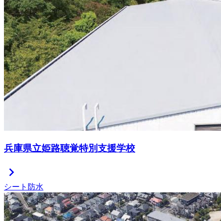
兵庫県立姫路聴覚特別支援学校
chevron_right
シート防水