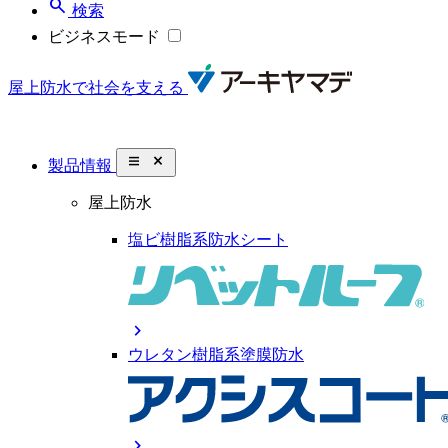
search
検索
ビジネスモード
屋上防水で社会を支える
close_small
製品情報
屋上防水
塩ビ樹脂系防水シート
chevron_right
ウレタン樹脂系塗膜防水
chevron_right