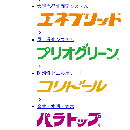
太陽光発電固定システム
chevron_right
屋上緑化システム
chevron_right
防滑性ビニル床シート
chevron_right
金物・水切・笠木