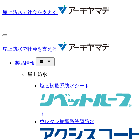
屋上防水で社会を支える
屋上防水で社会を支える
close_small
製品情報
屋上防水
塩ビ樹脂系防水シート
chevron_right
ウレタン樹脂系塗膜防水