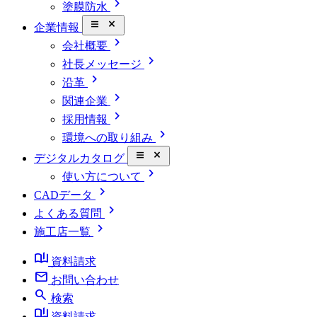
chevron_right
塗膜防水
close_small
企業情報
chevron_right
会社概要
chevron_right
社長メッセージ
chevron_right
沿革
chevron_right
関連企業
chevron_right
採用情報
chevron_right
環境への取り組み
close_small
デジタルカタログ
chevron_right
使い方について
chevron_right
CADデータ
chevron_right
よくある質問
chevron_right
施工店一覧
book_ribbon
資料請求
mail
お問い合わせ
search
検索
book_ribbon
資料請求