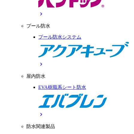
chevron_right
プール防水
プール防水システム
chevron_right
屋内防水
EVA樹脂系シート防水
chevron_right
防水関連製品