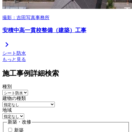
撮影：吉田写真事務所
安積中高一貫校整備（建築）工事
chevron_right
シート防水
もっと見る
施工事例詳細検索
種別
建物の種類
地域
新築・改修
新築