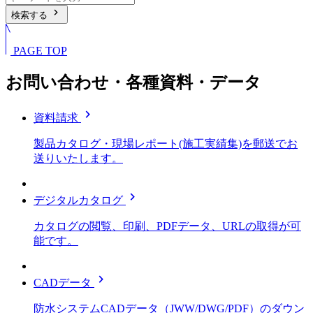
chevron_right
検索する
PAGE TOP
お問い合わせ・各種資料・データ
chevron_right
資料請求
製品カタログ・現場レポート(施工実績集)を郵送でお
送りいたします。
chevron_right
デジタルカタログ
カタログの閲覧、印刷、PDFデータ、URLの取得が可
能です。
chevron_right
CADデータ
防水システムCADデータ（JWW/DWG/PDF）のダウン