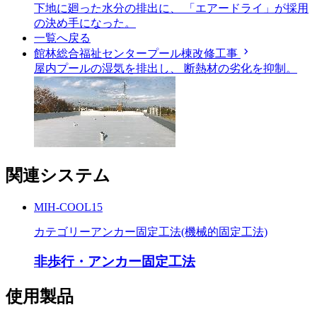
下地に廻った水分の排出に、 「エアードライ」が採用
の決め手になった。
一覧へ戻る
chevron_right
館林総合福祉センタープール棟改修工事
屋内プールの湿気を排出し、 断熱材の劣化を抑制。
関連システム
MIH-COOL15
カテゴリー
アンカー固定工法(機械的固定工法)
非歩行・アンカー固定工法
使用製品