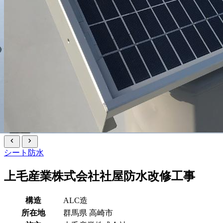
chevron_left
chevron_right
シート防水
上毛産業株式会社社屋防水改修工事
構造
ALC造
所在地
群馬県
高崎市