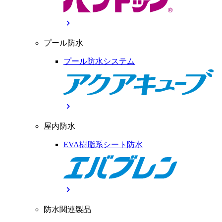
chevron_right
プール防水
プール防水システム
chevron_right
屋内防水
EVA樹脂系シート防水
chevron_right
防水関連製品