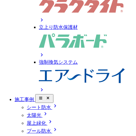
chevron_right
立上り防水保護材
chevron_right
強制換気システム
chevron_right
close_small
施工事例
chevron_right
シート防水
chevron_right
太陽光
chevron_right
屋上緑化
chevron_right
プール防水