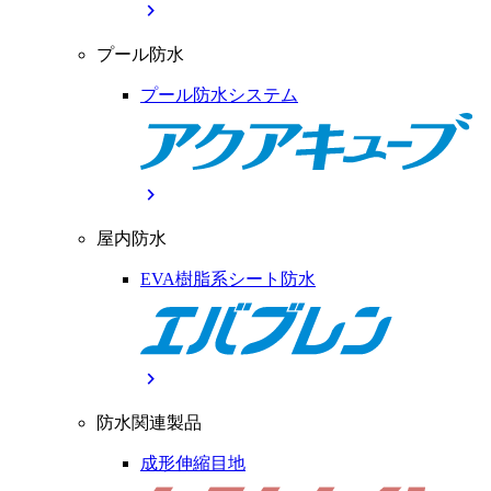
chevron_right
プール防水
プール防水システム
chevron_right
屋内防水
EVA樹脂系シート防水
chevron_right
防水関連製品
成形伸縮目地