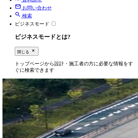
mail
お問い合わせ
search
検索
ビジネスモード
ビジネスモードとは?
close_small
閉じる
トップページから設計・施工者の方に必要な情報をす
ぐに検索できます