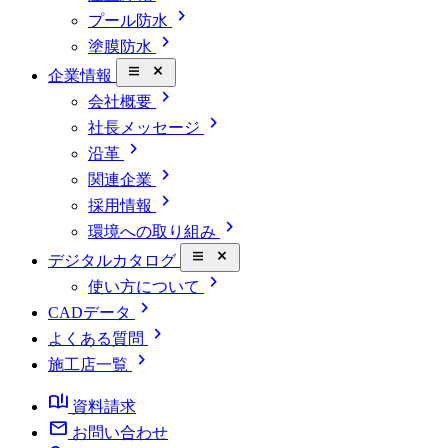
chevron_right
プール防水
chevron_right
塗膜防水
close_small
企業情報
chevron_right
会社概要
chevron_right
社長メッセージ
chevron_right
沿革
chevron_right
関連企業
chevron_right
採用情報
chevron_right
環境への取り組み
close_small
デジタルカタログ
chevron_right
使い方について
chevron_right
CADデータ
chevron_right
よくある質問
chevron_right
施工店一覧
book_ribbon
資料請求
mail
お問い合わせ