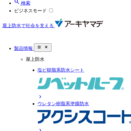
search
検索
ビジネスモード
屋上防水で社会を支える
close_small
製品情報
屋上防水
塩ビ樹脂系防水シート
chevron_right
ウレタン樹脂系塗膜防水
chevron_right