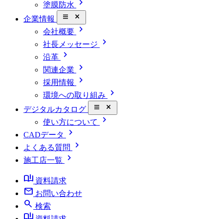
chevron_right
塗膜防水
close_small
企業情報
chevron_right
会社概要
chevron_right
社長メッセージ
chevron_right
沿革
chevron_right
関連企業
chevron_right
採用情報
chevron_right
環境への取り組み
close_small
デジタルカタログ
chevron_right
使い方について
chevron_right
CADデータ
chevron_right
よくある質問
chevron_right
施工店一覧
book_ribbon
資料請求
mail
お問い合わせ
search
検索
book_ribbon
資料請求