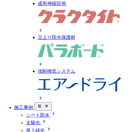
成形伸縮目地
chevron_right
立上り防水保護材
chevron_right
強制換気システム
chevron_right
close_small
施工事例
chevron_right
シート防水
chevron_right
太陽光
chevron_right
屋上緑化