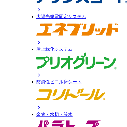
chevron_right
太陽光発電固定システム
chevron_right
屋上緑化システム
chevron_right
防滑性ビニル床シート
chevron_right
金物・水切・笠木