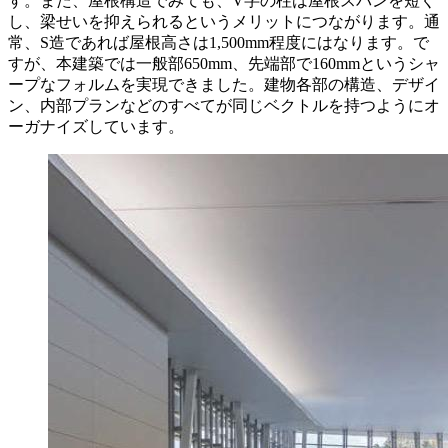
す。また、屋根構造でみても、V字の柱は屋根スパンを短く
し、梁せいを抑えられるというメリットにつながります。通
常、S造であれば屋根高さは1,500mm程度にはなります。で
すが、本建築では一般部650mm、先端部で160mmというシャ
ープなフォルムを実現できました。建物各部の構造、デザイ
ン、内部プランなどのすべてが同じベクトルを持つようにオ
ーガナイズしています。