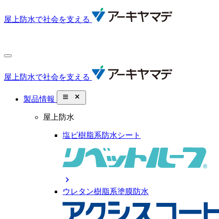
屋上防水で社会を支える
屋上防水で社会を支える
close_small
製品情報
屋上防水
塩ビ樹脂系防水シート
chevron_right
ウレタン樹脂系塗膜防水