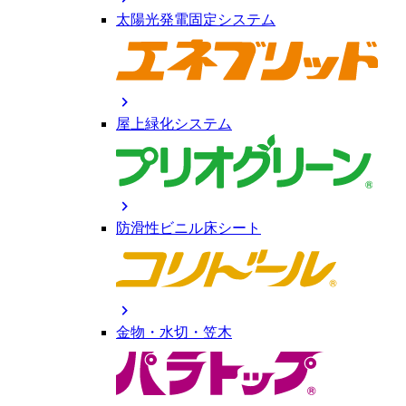
太陽光発電固定システム
chevron_right
屋上緑化システム
chevron_right
防滑性ビニル床シート
chevron_right
金物・水切・笠木