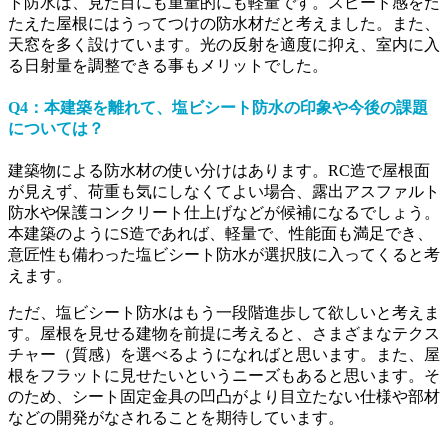
ト防水は、見た目にも重量的にも軽量です。スピード感をた
たえた屋根にはうってつけの防水材だと考えました。また、
天窓を多く設けています。光の反射を適度に抑え、室内に入
る日射量を調整できる事もメリットでした。
Q4：本建築を離れて、塩ビシート防水の印象や今後の課題
については？
建築物による防水材の使い分けはあります。RC造で屋根面
が見えず、荷重も気にしなくてよい場合、露出アスファルト
防水や保護コンクリート仕上げなどが候補になるでしょう。
本建築のようにS造であれば、軽量で、性能面も満足でき、
意匠性も備わった塩ビシート防水が選択肢に入ってくると考
えます。
ただ、塩ビシート防水はもう一段階進歩して欲しいと考えま
す。屋根を見せる建物を前提に考えると、さまざまなテクス
チャー（質感）を選べるようになればと思います。また、屋
根をフラットに見せたいというニーズもあると思います。そ
のため、シート固定金具の凹凸がより目立たない仕様や部材
などの開発がなされることを期待しています。