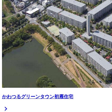
かわつるグリーンタウン初雁住宅
chevron_right