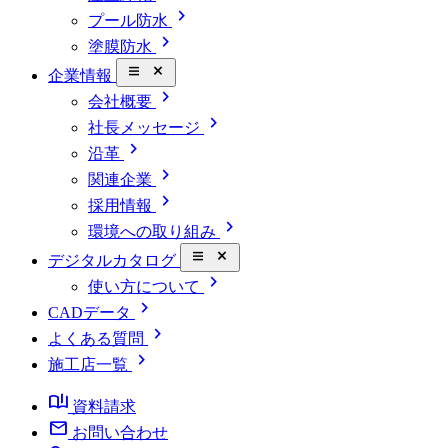
chevron_right
プール防水
chevron_right
塗膜防水
close_small
企業情報
chevron_right
会社概要
chevron_right
社長メッセージ
chevron_right
沿革
chevron_right
関連企業
chevron_right
採用情報
chevron_right
環境への取り組み
close_small
デジタルカタログ
chevron_right
使い方について
chevron_right
CADデータ
chevron_right
よくある質問
chevron_right
施工店一覧
book_ribbon
資料請求
mail
お問い合わせ