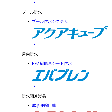
chevron_right
プール防水
プール防水システム
chevron_right
屋内防水
EVA樹脂系シート防水
chevron_right
防水関連製品
成形伸縮目地