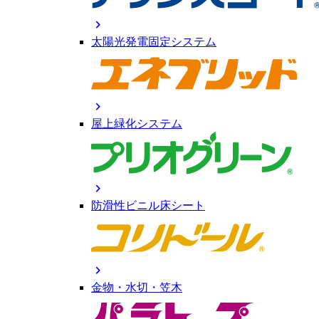
chevron_right
太陽光発電固定システム
chevron_right
屋上緑化システム
chevron_right
防滑性ビニル床シート
chevron_right
金物・水切・笠木