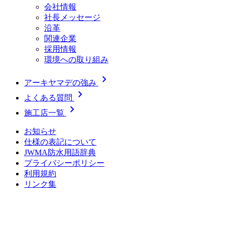
会社情報
社長メッセージ
沿革
関連企業
採用情報
環境への取り組み
chevron_right
アーキヤマデの強み
chevron_right
よくある質問
chevron_right
施工店一覧
お知らせ
仕様の表記について
JWMA防水用語辞典
プライバシーポリシー
利用規約
リンク集