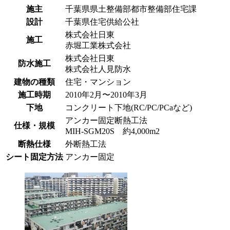
施主
千葉県県土整備部都市整備部住宅課
設計
千葉県住宅供給公社
株式会社日東
施工
赤堀工業株式会社
株式会社日東
防水施工
株式会社人見防水
建物の種類
住宅・マンション
施工時期
2010年2月〜2010年3月
下地
コンクリート下地(RC/PC/PCaなど)
アンカー固定断熱工法
仕様・規模
MIH-SGM20S 約4,000m2
断熱仕様
外断熱工法
シート固定方法
アンカー固定