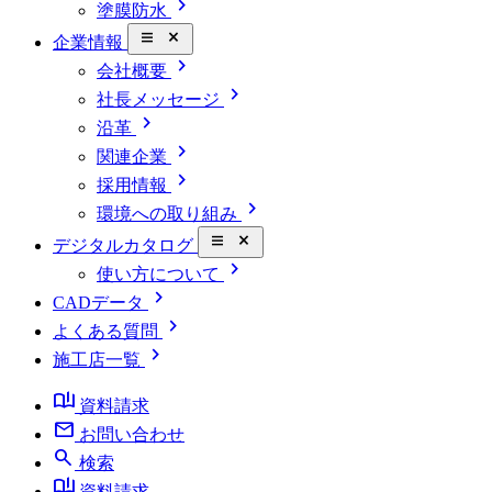
chevron_right
塗膜防水
close_small
企業情報
chevron_right
会社概要
chevron_right
社長メッセージ
chevron_right
沿革
chevron_right
関連企業
chevron_right
採用情報
chevron_right
環境への取り組み
close_small
デジタルカタログ
chevron_right
使い方について
chevron_right
CADデータ
chevron_right
よくある質問
chevron_right
施工店一覧
book_ribbon
資料請求
mail
お問い合わせ
search
検索
book_ribbon
資料請求