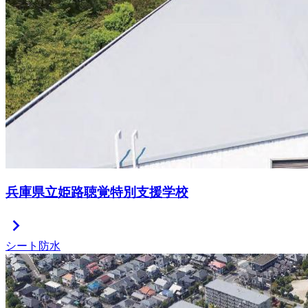
兵庫県立姫路聴覚特別支援学校
chevron_right
シート防水