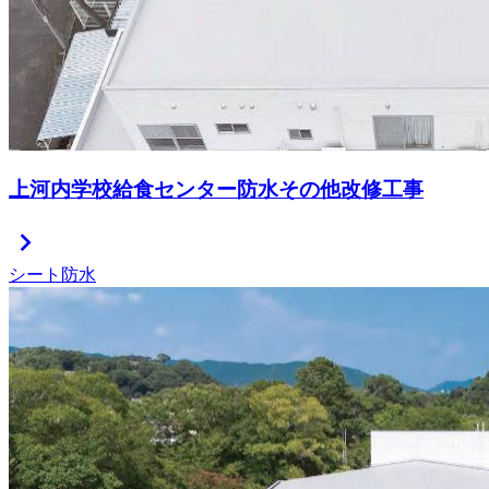
上河内学校給食センター防水その他改修工事
chevron_right
シート防水