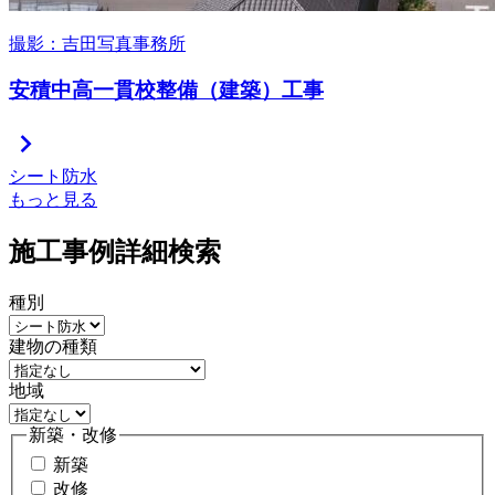
撮影：吉田写真事務所
安積中高一貫校整備（建築）工事
chevron_right
シート防水
もっと見る
施工事例詳細検索
種別
建物の種類
地域
新築・改修
新築
改修