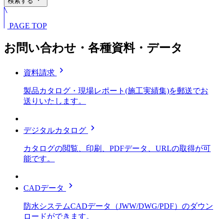
検索する
PAGE TOP
お問い合わせ・各種資料・データ
chevron_right
資料請求
製品カタログ・現場レポート(施工実績集)を郵送でお
送りいたします。
chevron_right
デジタルカタログ
カタログの閲覧、印刷、PDFデータ、URLの取得が可
能です。
chevron_right
CADデータ
防水システムCADデータ（JWW/DWG/PDF）のダウン
ロードができます。