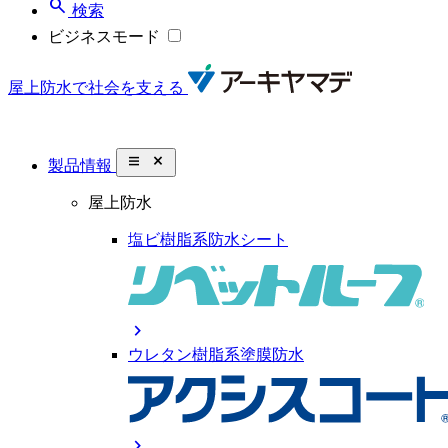
search
検索
ビジネスモード
屋上防水で社会を支える
close_small
製品情報
屋上防水
塩ビ樹脂系防水シート
chevron_right
ウレタン樹脂系塗膜防水
chevron_right