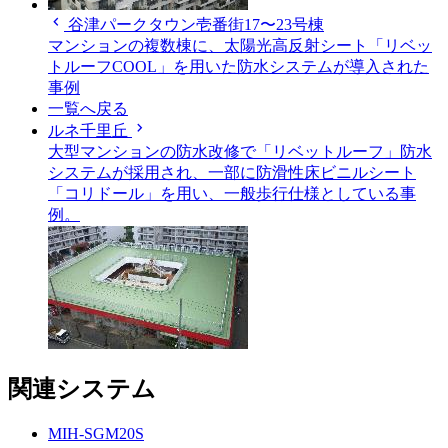
chevron_left
谷津パークタウン壱番街17〜23号棟
マンションの複数棟に、太陽光高反射シート「リベッ
トルーフCOOL」を用いた防水システムが導入された
事例
一覧へ戻る
chevron_right
ルネ千里丘
大型マンションの防水改修で「リベットルーフ」防水
システムが採用され、一部に防滑性床ビニルシート
「コリドール」を用い、一般歩行仕様としている事
例。
関連システム
MIH-SGM20S