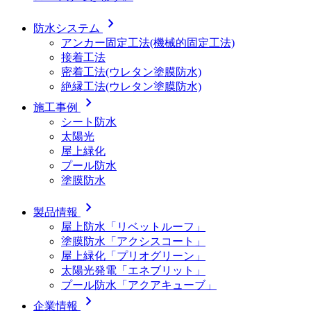
chevron_right
防水システム
アンカー固定工法(機械的固定工法)
接着工法
密着工法(ウレタン塗膜防水)
絶縁工法(ウレタン塗膜防水)
chevron_right
施工事例
シート防水
太陽光
屋上緑化
プール防水
塗膜防水
chevron_right
製品情報
屋上防水「リベットルーフ」
塗膜防水「アクシスコート」
屋上緑化「プリオグリーン」
太陽光発電「エネブリット」
プール防水「アクアキューブ」
chevron_right
企業情報