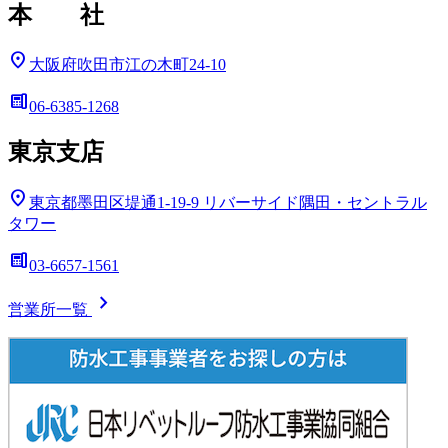
本 社
location_on
大阪府吹田市江の木町24-10
deskphone
06-6385-1268
東京支店
location_on
東京都墨田区堤通1-19-9
リバーサイド隅田・セントラル
タワー
deskphone
03-6657-1561
chevron_right
営業所一覧