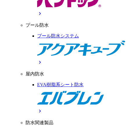
chevron_right
プール防水
プール防水システム
chevron_right
屋内防水
EVA樹脂系シート防水
chevron_right
防水関連製品