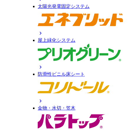
太陽光発電固定システム
chevron_right
屋上緑化システム
chevron_right
防滑性ビニル床シート
chevron_right
金物・水切・笠木