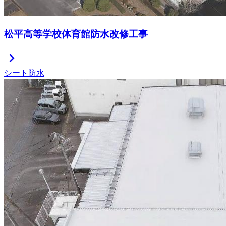
松平高等学校体育館防水改修工事
chevron_right
シート防水