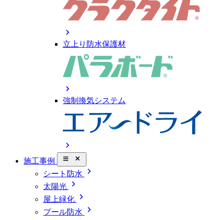
chevron_right
立上り防水保護材
chevron_right
強制換気システム
chevron_right
close_small
施工事例
chevron_right
シート防水
chevron_right
太陽光
chevron_right
屋上緑化
chevron_right
プール防水