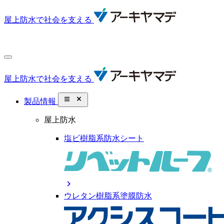
屋上防水で社会を支える
屋上防水で社会を支える
close_small
製品情報
屋上防水
塩ビ樹脂系防水シート
chevron_right
ウレタン樹脂系塗膜防水