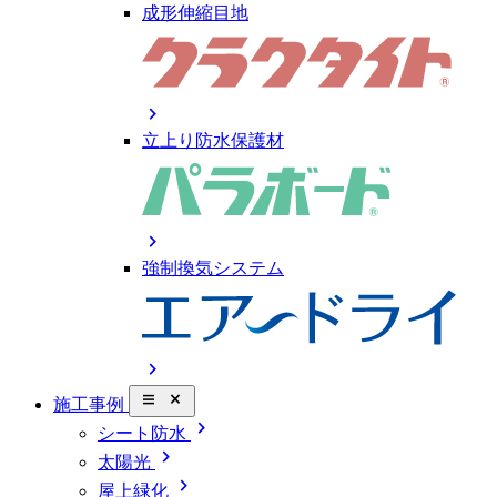
成形伸縮目地
chevron_right
立上り防水保護材
chevron_right
強制換気システム
chevron_right
close_small
施工事例
chevron_right
シート防水
chevron_right
太陽光
chevron_right
屋上緑化