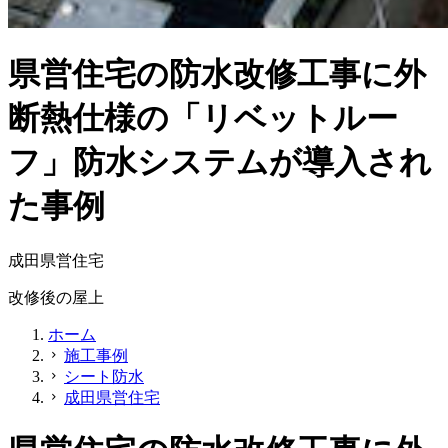
県営住宅の防水改修工事に外
断熱仕様の「リベットルー
フ」防水システムが導入され
た事例
成田県営住宅
改修後の屋上
ホーム
施工事例
chevron_right
シート防水
chevron_right
成田県営住宅
chevron_right