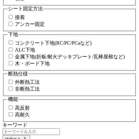
シート固定方法
接着
アンカー固定
下地
コンクリート下地(RC/PC/PCaなど)
ALC下地
金属下地(折板/耐火デッキプレート/瓦棒屋根など)
木・ボード下地
断熱仕様
外断熱工法
非断熱工法
機能
高反射
高耐久
キーワード
chevron_right