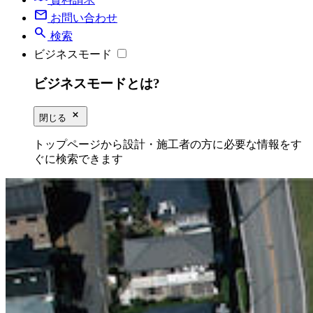
mail
お問い合わせ
search
検索
ビジネスモード
ビジネスモードとは?
close_small
閉じる
トップページから設計・施工者の方に必要な情報をす
ぐに検索できます