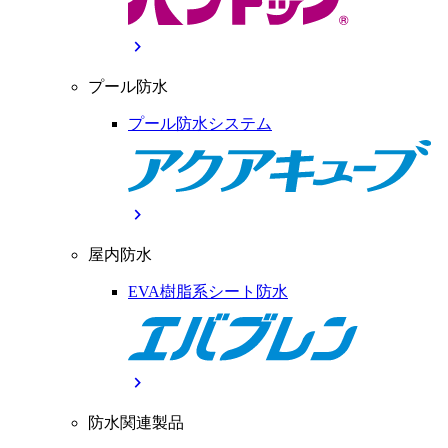
chevron_right
プール防水
プール防水システム
chevron_right
屋内防水
EVA樹脂系シート防水
chevron_right
防水関連製品