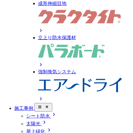
成形伸縮目地
chevron_right
立上り防水保護材
chevron_right
強制換気システム
chevron_right
close_small
施工事例
chevron_right
シート防水
chevron_right
太陽光
chevron_right
屋上緑化