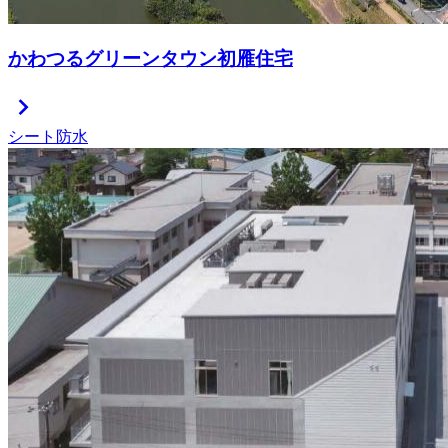
かわつるグリーンタウン初雁住宅
chevron_right
シート防水