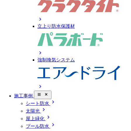
chevron_right
立上り防水保護材
chevron_right
強制換気システム
chevron_right
close_small
施工事例
chevron_right
シート防水
chevron_right
太陽光
chevron_right
屋上緑化
chevron_right
プール防水