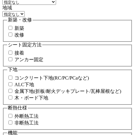
地域
新築・改修
新築
改修
シート固定方法
接着
アンカー固定
下地
コンクリート下地(RC/PC/PCaなど)
ALC下地
金属下地(折板/耐火デッキプレート/瓦棒屋根など)
木・ボード下地
断熱仕様
外断熱工法
非断熱工法
機能