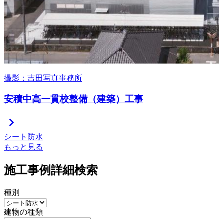
撮影：吉田写真事務所
安積中高一貫校整備（建築）工事
chevron_right
シート防水
もっと見る
施工事例詳細検索
種別
建物の種類