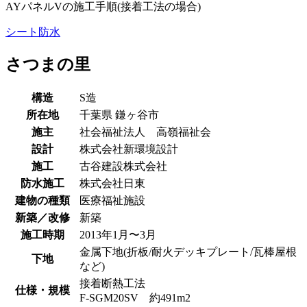
AYパネルVの施工手順(接着工法の場合)
シート防水
さつまの里
構造
S造
所在地
千葉県
鎌ヶ谷市
施主
社会福祉法人 高嶺福祉会
設計
株式会社新環境設計
施工
古谷建設株式会社
防水施工
株式会社日東
建物の種類
医療福祉施設
新築／改修
新築
施工時期
2013年1月〜3月
金属下地(折板/耐火デッキプレート/瓦棒屋根
下地
など)
接着断熱工法
仕様・規模
F-SGM20SV 約491m2