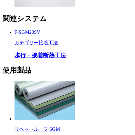
関連システム
F-SGM20SV
カテゴリー
接着工法
歩行・接着断熱工法
使用製品
リベットルーフ SGM