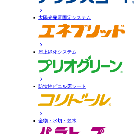
chevron_right
太陽光発電固定システム
chevron_right
屋上緑化システム
chevron_right
防滑性ビニル床シート
chevron_right
金物・水切・笠木