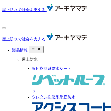
屋上防水で社会を支える
屋上防水で社会を支える
close_small
製品情報
屋上防水
塩ビ樹脂系防水シート
chevron_right
ウレタン樹脂系塗膜防水