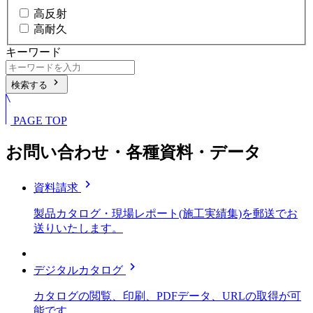
高反射
高耐久
キーワード
chevron_right
検索する
PAGE TOP
お問い合わせ・各種資料・データ
chevron_right
資料請求
製品カタログ・現場レポート(施工実績集)を郵送でお
送りいたします。
chevron_right
デジタルカタログ
カタログの閲覧、印刷、PDFデータ、URLの取得が可
能です。