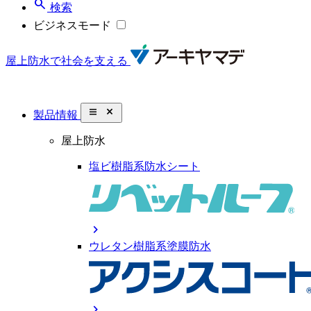
search
検索
ビジネスモード
屋上防水で社会を支える
close_small
製品情報
屋上防水
塩ビ樹脂系防水シート
chevron_right
ウレタン樹脂系塗膜防水
chevron_right