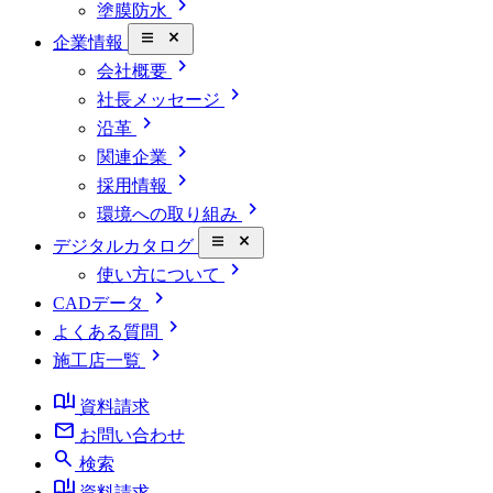
chevron_right
塗膜防水
close_small
企業情報
chevron_right
会社概要
chevron_right
社長メッセージ
chevron_right
沿革
chevron_right
関連企業
chevron_right
採用情報
chevron_right
環境への取り組み
close_small
デジタルカタログ
chevron_right
使い方について
chevron_right
CADデータ
chevron_right
よくある質問
chevron_right
施工店一覧
book_ribbon
資料請求
mail
お問い合わせ
search
検索
book_ribbon
資料請求