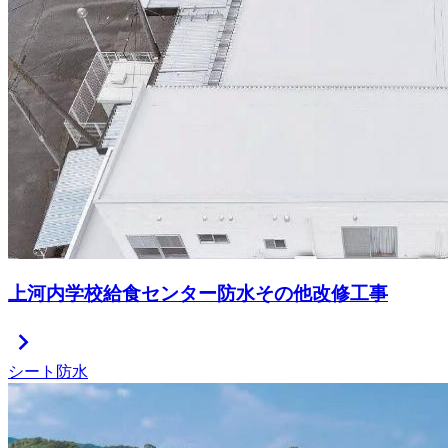
上河内学校給食センター防水その他改修工事
chevron_right
シート防水