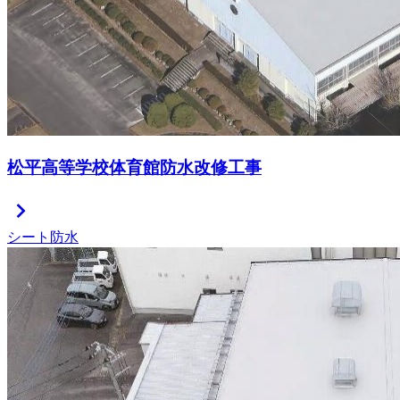
松平高等学校体育館防水改修工事
chevron_right
シート防水