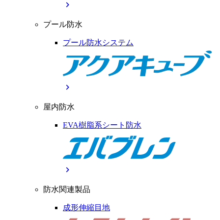
chevron_right
プール防水
プール防水システム
chevron_right
屋内防水
EVA樹脂系シート防水
chevron_right
防水関連製品
成形伸縮目地