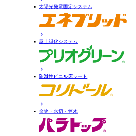
太陽光発電固定システム
chevron_right
屋上緑化システム
chevron_right
防滑性ビニル床シート
chevron_right
金物・水切・笠木