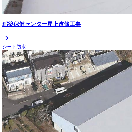
稲築保健センター屋上改修工事
chevron_right
シート防水