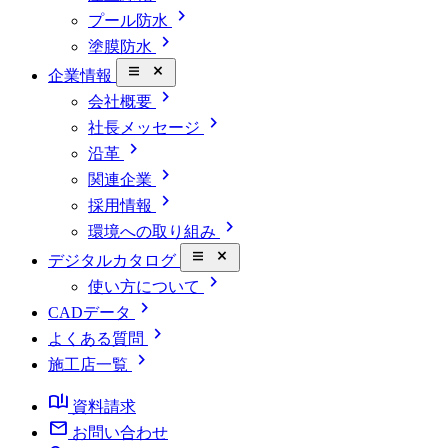
chevron_right
プール防水
chevron_right
塗膜防水
close_small
企業情報
chevron_right
会社概要
chevron_right
社長メッセージ
chevron_right
沿革
chevron_right
関連企業
chevron_right
採用情報
chevron_right
環境への取り組み
close_small
デジタルカタログ
chevron_right
使い方について
chevron_right
CADデータ
chevron_right
よくある質問
chevron_right
施工店一覧
book_ribbon
資料請求
mail
お問い合わせ