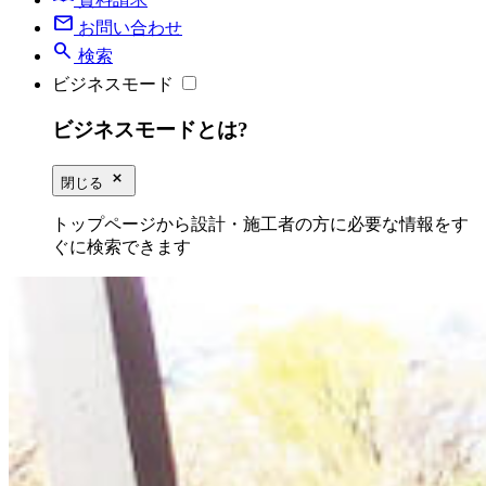
mail
お問い合わせ
search
検索
ビジネスモード
ビジネスモードとは?
close_small
閉じる
トップページから設計・施工者の方に必要な情報をす
ぐに検索できます