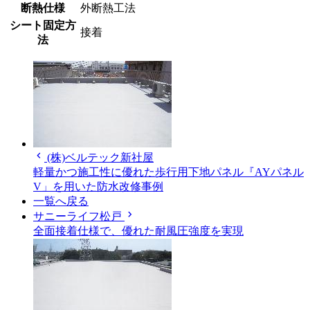
断熱仕様
外断熱工法
シート固定方
接着
法
chevron_left
(株)ベルテック新社屋
軽量かつ施工性に優れた歩行用下地パネル『AYパネル
V」を用いた防水改修事例
一覧へ戻る
chevron_right
サニーライフ松戸
全面接着仕様で、優れた耐風圧強度を実現