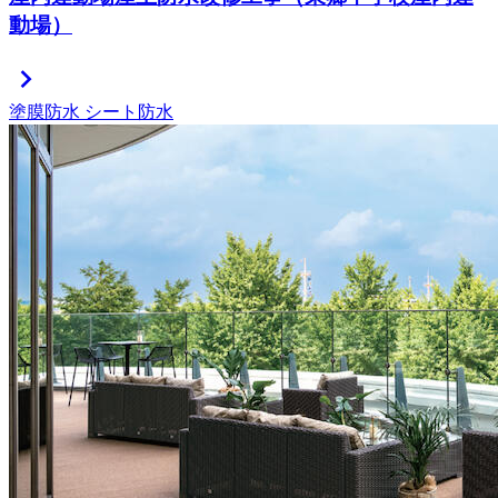
動場）
chevron_right
塗膜防水
シート防水