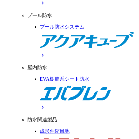
chevron_right
プール防水
プール防水システム
chevron_right
屋内防水
EVA樹脂系シート防水
chevron_right
防水関連製品
成形伸縮目地