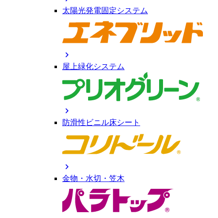
太陽光発電固定システム
chevron_right
屋上緑化システム
chevron_right
防滑性ビニル床シート
chevron_right
金物・水切・笠木