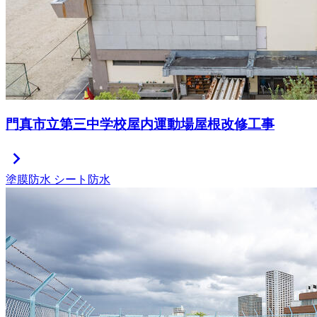
門真市立第三中学校屋内運動場屋根改修工事
chevron_right
塗膜防水
シート防水