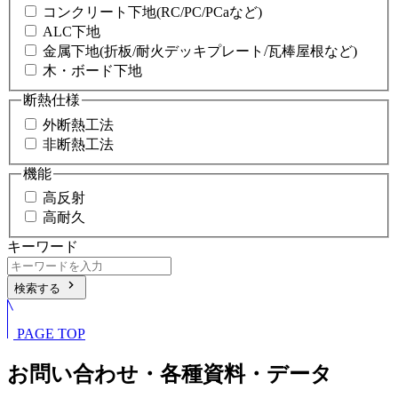
コンクリート下地(RC/PC/PCaなど)
ALC下地
金属下地(折板/耐火デッキプレート/瓦棒屋根など)
木・ボード下地
断熱仕様
外断熱工法
非断熱工法
機能
高反射
高耐久
キーワード
chevron_right
検索する
PAGE TOP
お問い合わせ・各種資料・データ