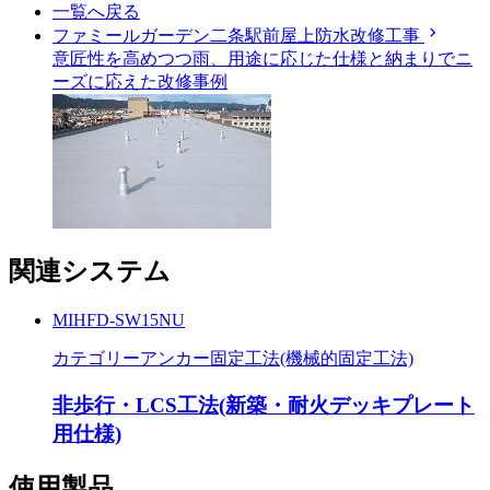
一覧へ戻る
chevron_right
ファミールガーデン二条駅前屋上防水改修工事
意匠性を高めつつ雨、用途に応じた仕様と納まりでニ
ーズに応えた改修事例
関連システム
MIHFD-SW15NU
カテゴリー
アンカー固定工法(機械的固定工法)
非歩行・LCS工法(新築・耐火デッキプレート
用仕様)
使用製品