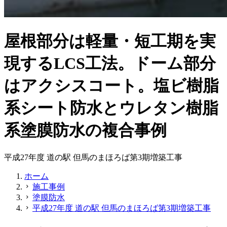
屋根部分は軽量・短工期を実
現するLCS工法。ドーム部分
はアクシスコート。塩ビ樹脂
系シート防水とウレタン樹脂
系塗膜防水の複合事例
平成27年度 道の駅 但馬のまほろば第3期増築工事
ホーム
施工事例
chevron_right
塗膜防水
chevron_right
平成27年度 道の駅 但馬のまほろば第3期増築工事
chevron_right