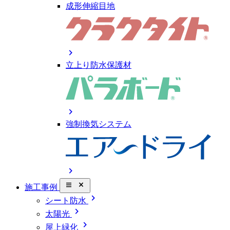
成形伸縮目地
chevron_right
立上り防水保護材
chevron_right
強制換気システム
chevron_right
close_small
施工事例
chevron_right
シート防水
chevron_right
太陽光
chevron_right
屋上緑化