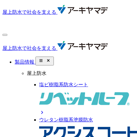
屋上防水で社会を支える
屋上防水で社会を支える
close_small
製品情報
屋上防水
塩ビ樹脂系防水シート
chevron_right
ウレタン樹脂系塗膜防水