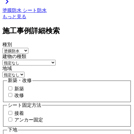
chevron_right
塗膜防水
シート防水
もっと見る
施工事例詳細検索
種別
建物の種類
地域
新築・改修
新築
改修
シート固定方法
接着
アンカー固定
下地