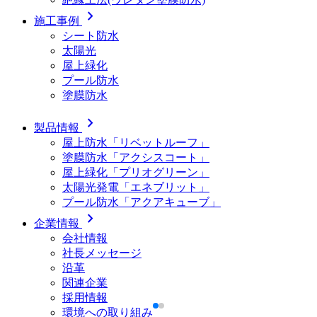
chevron_right
施工事例
シート防水
太陽光
屋上緑化
プール防水
塗膜防水
chevron_right
製品情報
屋上防水「リベットルーフ」
塗膜防水「アクシスコート」
屋上緑化「プリオグリーン」
太陽光発電「エネブリット」
プール防水「アクアキューブ」
chevron_right
企業情報
会社情報
社長メッセージ
沿革
関連企業
採用情報
環境への取り組み