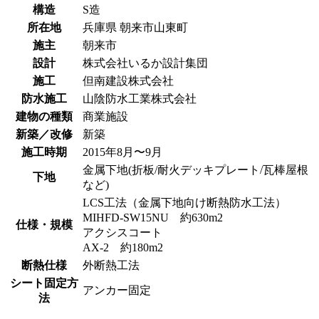
構造
S造
所在地
兵庫県
朝来市山東町
施主
朝来市
設計
株式会社いるか設計集団
施工
但南建設株式会社
防水施工
山陰防水工業株式会社
建物の種類
商業施設
新築／改修
新築
施工時期
2015年8月〜9月
金属下地(折板/耐火デッキプレート/瓦棒屋根
下地
など)
LCS工法（金属下地向け断熱防水工法）
MIHFD-SW15NU 約630m2
仕様・規模
アクシスコート
AX-2 約180m2
断熱仕様
外断熱工法
シート固定方
アンカー固定
法