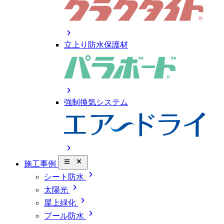
chevron_right
立上り防水保護材
chevron_right
強制換気システム
chevron_right
close_small
施工事例
chevron_right
シート防水
chevron_right
太陽光
chevron_right
屋上緑化
chevron_right
プール防水