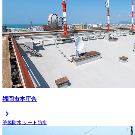
福岡市本庁舎
chevron_right
塗膜防水
シート防水