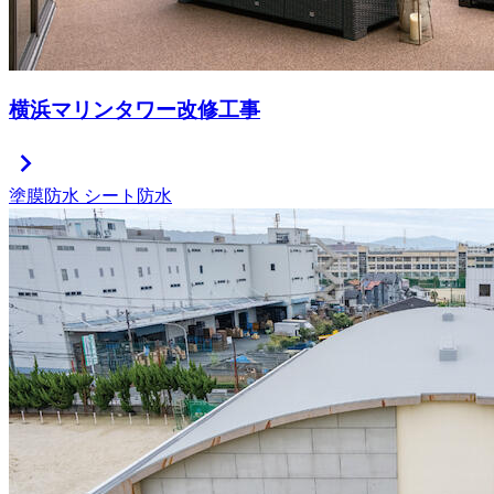
横浜マリンタワー改修工事
chevron_right
塗膜防水
シート防水