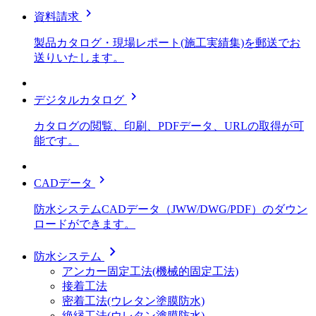
chevron_right
資料請求
製品カタログ・現場レポート(施工実績集)を郵送でお
送りいたします。
chevron_right
デジタルカタログ
カタログの閲覧、印刷、PDFデータ、URLの取得が可
能です。
chevron_right
CADデータ
防水システムCADデータ（JWW/DWG/PDF）のダウン
ロードができます。
chevron_right
防水システム
アンカー固定工法(機械的固定工法)
接着工法
密着工法(ウレタン塗膜防水)
絶縁工法(ウレタン塗膜防水)