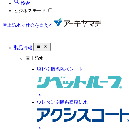
search
検索
ビジネスモード
屋上防水で社会を支える
close_small
製品情報
屋上防水
塩ビ樹脂系防水シート
chevron_right
ウレタン樹脂系塗膜防水
chevron_right