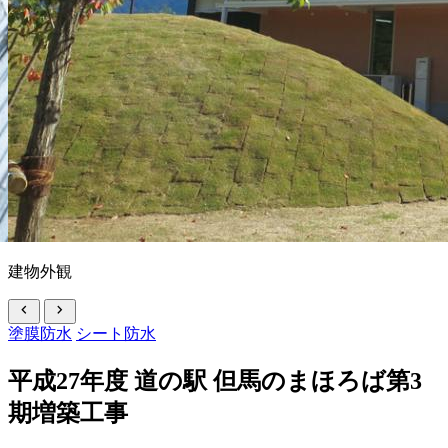
建物外観
chevron_left
chevron_right
塗膜防水
シート防水
平成27年度 道の駅 但馬のまほろば第3
期増築工事