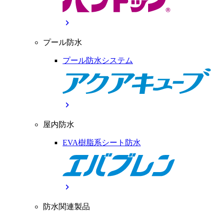
chevron_right
プール防水
プール防水システム
chevron_right
屋内防水
EVA樹脂系シート防水
chevron_right
防水関連製品