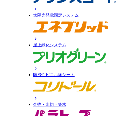
chevron_right
太陽光発電固定システム
chevron_right
屋上緑化システム
chevron_right
防滑性ビニル床シート
chevron_right
金物・水切・笠木