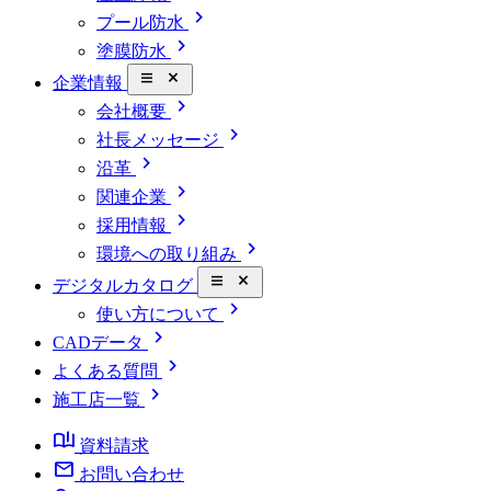
chevron_right
プール防水
chevron_right
塗膜防水
close_small
企業情報
chevron_right
会社概要
chevron_right
社長メッセージ
chevron_right
沿革
chevron_right
関連企業
chevron_right
採用情報
chevron_right
環境への取り組み
close_small
デジタルカタログ
chevron_right
使い方について
chevron_right
CADデータ
chevron_right
よくある質問
chevron_right
施工店一覧
book_ribbon
資料請求
mail
お問い合わせ