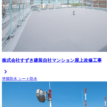
株式会社すずき建装自社マンション屋上改修工事
chevron_right
塗膜防水
シート防水