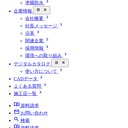
chevron_right
塗膜防水
close_small
企業情報
chevron_right
会社概要
chevron_right
社長メッセージ
chevron_right
沿革
chevron_right
関連企業
chevron_right
採用情報
chevron_right
環境への取り組み
close_small
デジタルカタログ
chevron_right
使い方について
chevron_right
CADデータ
chevron_right
よくある質問
chevron_right
施工店一覧
book_ribbon
資料請求
mail
お問い合わせ
search
検索
book_ribbon
資料請求