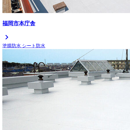
福岡市本庁舎
chevron_right
塗膜防水
シート防水