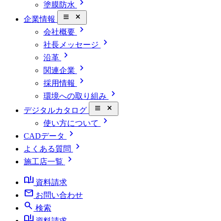
chevron_right
塗膜防水
close_small
企業情報
chevron_right
会社概要
chevron_right
社長メッセージ
chevron_right
沿革
chevron_right
関連企業
chevron_right
採用情報
chevron_right
環境への取り組み
close_small
デジタルカタログ
chevron_right
使い方について
chevron_right
CADデータ
chevron_right
よくある質問
chevron_right
施工店一覧
book_ribbon
資料請求
mail
お問い合わせ
search
検索
book_ribbon
資料請求