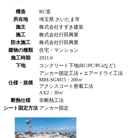
構造
RC造
所在地
埼玉県
さいたま市
施主
株式会社すずき建装
施工
株式会社行田興業
防水施工
株式会社行田興業
建物の種類
住宅・マンション
施工時期
2021.6
下地
コンクリート下地(RC/PC/PCaなど)
アンカー固定工法＋エアードライ工法
MIH-SGM15：200㎡
仕様・規模
アクシスコート密着工法
AX2：30㎡
断熱仕様
非断熱工法
シート固定方法
アンカー固定