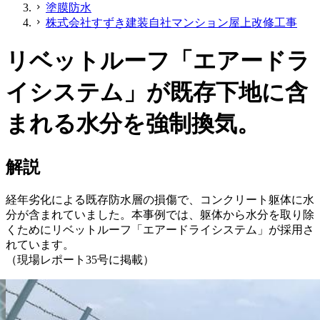
塗膜防水
chevron_right
株式会社すずき建装自社マンション屋上改修工事
chevron_right
リベットルーフ「エアードラ
イシステム」が既存下地に含
まれる水分を強制換気。
解説
経年劣化による既存防水層の損傷で、コンクリート躯体に水
分が含まれていました。本事例では、躯体から水分を取り除
くためにリベットルーフ「エアードライシステム」が採用さ
れています。
（現場レポート35号に掲載）