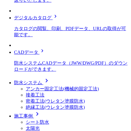
送りいたします。
chevron_right
デジタルカタログ
カタログの閲覧、印刷、PDFデータ、URLの取得が可
能です。
chevron_right
CADデータ
防水システムCADデータ（JWW/DWG/PDF）のダウン
ロードができます。
chevron_right
防水システム
アンカー固定工法(機械的固定工法)
接着工法
密着工法(ウレタン塗膜防水)
絶縁工法(ウレタン塗膜防水)
chevron_right
施工事例
シート防水
太陽光