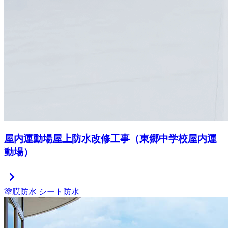
屋内運動場屋上防水改修工事（東郷中学校屋内運
動場）
chevron_right
塗膜防水
シート防水