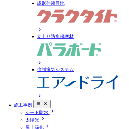
成形伸縮目地
chevron_right
立上り防水保護材
chevron_right
強制換気システム
chevron_right
close_small
施工事例
chevron_right
シート防水
chevron_right
太陽光
chevron_right
屋上緑化