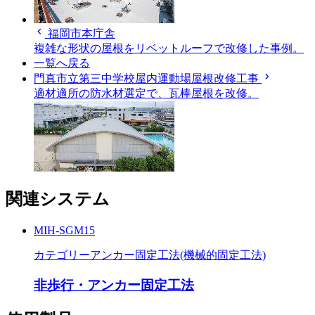
chevron_left
福岡市本庁舎
複雑な形状の屋根をリベットルーフで改修した事例。
一覧へ戻る
chevron_right
門真市立第三中学校屋内運動場屋根改修工事
適材適所の防水材選定で、瓦棒屋根を改修。
関連システム
MIH-SGM15
カテゴリー
アンカー固定工法(機械的固定工法)
非歩行・アンカー固定工法