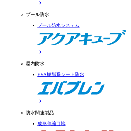
chevron_right
プール防水
プール防水システム
chevron_right
屋内防水
EVA樹脂系シート防水
chevron_right
防水関連製品
成形伸縮目地