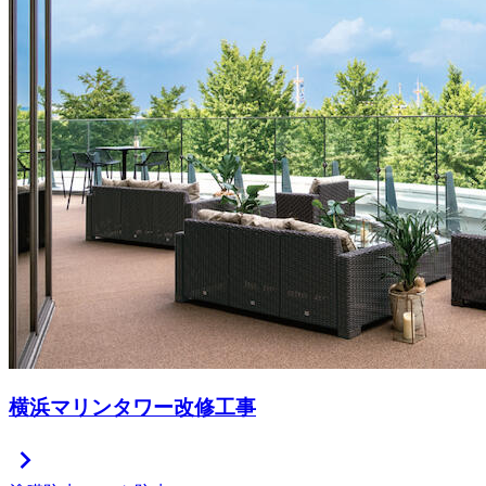
横浜マリンタワー改修工事
chevron_right