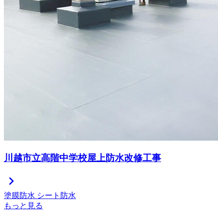
川越市立高階中学校屋上防水改修工事
chevron_right
塗膜防水
シート防水
もっと見る