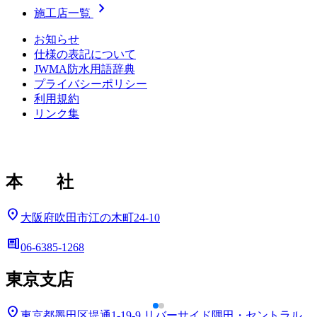
chevron_right
施工店一覧
お知らせ
仕様の表記について
JWMA防水用語辞典
プライバシーポリシー
利用規約
リンク集
本 社
location_on
大阪府吹田市江の木町24-10
deskphone
06-6385-1268
東京支店
location_on
東京都墨田区堤通1-19-9
リバーサイド隅田・セントラル