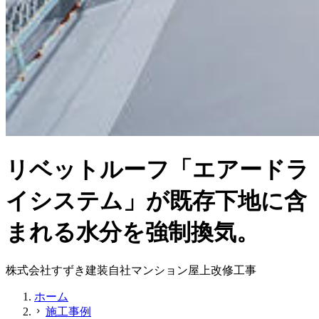
リベットルーフ「エアードラ
イシステム」が既存下地に含
まれる水分を強制換気。
株式会社すずき建装自社マンション屋上改修工事
ホーム
施工事例
chevron_right