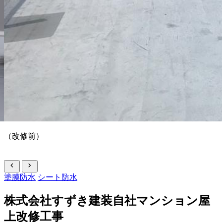
（改修前）
chevron_left
chevron_right
塗膜防水
シート防水
株式会社すずき建装自社マンション屋
上改修工事