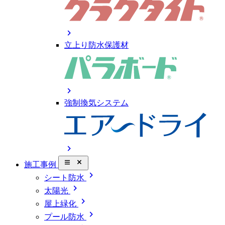
chevron_right
立上り防水保護材
chevron_right
強制換気システム
chevron_right
close_small
施工事例
chevron_right
シート防水
chevron_right
太陽光
chevron_right
屋上緑化
chevron_right
プール防水