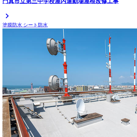
門真市立第三中学校屋内運動場屋根改修工事
chevron_right
塗膜防水
シート防水