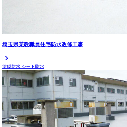
埼玉県某教職員住宅防水改修工事
chevron_right
塗膜防水
シート防水