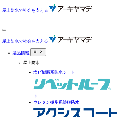
屋上防水で社会を支える
屋上防水で社会を支える
close_small
製品情報
屋上防水
塩ビ樹脂系防水シート
chevron_right
ウレタン樹脂系塗膜防水