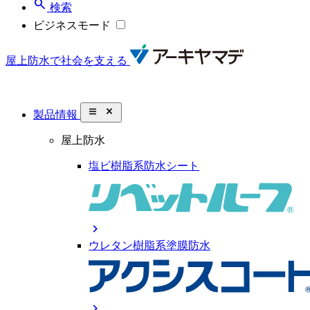
search
検索
ビジネスモード
屋上防水で社会を支える
close_small
製品情報
屋上防水
塩ビ樹脂系防水シート
chevron_right
ウレタン樹脂系塗膜防水
chevron_right