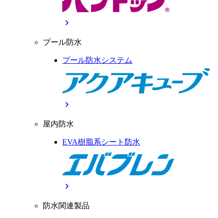
chevron_right
プール防水
プール防水システム
chevron_right
屋内防水
EVA樹脂系シート防水
chevron_right
防水関連製品