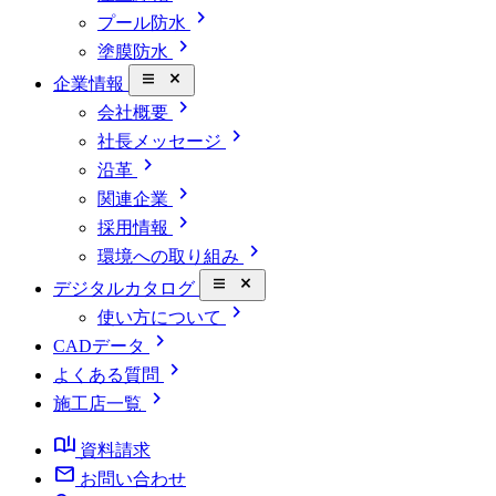
chevron_right
プール防水
chevron_right
塗膜防水
close_small
企業情報
chevron_right
会社概要
chevron_right
社長メッセージ
chevron_right
沿革
chevron_right
関連企業
chevron_right
採用情報
chevron_right
環境への取り組み
close_small
デジタルカタログ
chevron_right
使い方について
chevron_right
CADデータ
chevron_right
よくある質問
chevron_right
施工店一覧
book_ribbon
資料請求
mail
お問い合わせ