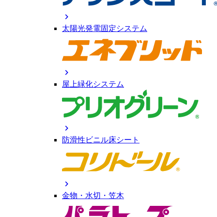
chevron_right
太陽光発電固定システム
chevron_right
屋上緑化システム
chevron_right
防滑性ビニル床シート
chevron_right
金物・水切・笠木