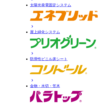
太陽光発電固定システム
chevron_right
屋上緑化システム
chevron_right
防滑性ビニル床シート
chevron_right
金物・水切・笠木