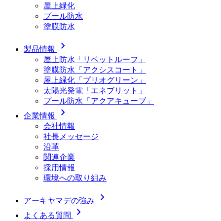
屋上緑化
プール防水
塗膜防水
chevron_right
製品情報
屋上防水「リベットルーフ」
塗膜防水「アクシスコート」
屋上緑化「プリオグリーン」
太陽光発電「エネブリット」
プール防水「アクアキューブ」
chevron_right
企業情報
会社情報
社長メッセージ
沿革
関連企業
採用情報
環境への取り組み
chevron_right
アーキヤマデの強み
chevron_right
よくある質問