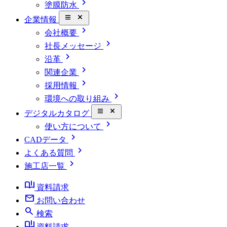
chevron_right
塗膜防水
close_small
企業情報
chevron_right
会社概要
chevron_right
社長メッセージ
chevron_right
沿革
chevron_right
関連企業
chevron_right
採用情報
chevron_right
環境への取り組み
close_small
デジタルカタログ
chevron_right
使い方について
chevron_right
CADデータ
chevron_right
よくある質問
chevron_right
施工店一覧
book_ribbon
資料請求
mail
お問い合わせ
search
検索
book_ribbon
資料請求