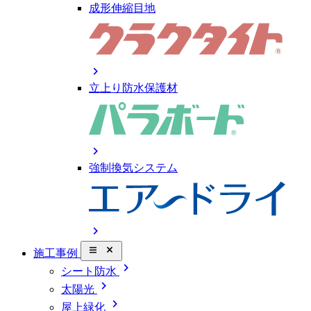
成形伸縮目地
chevron_right
立上り防水保護材
chevron_right
強制換気システム
chevron_right
close_small
施工事例
chevron_right
シート防水
chevron_right
太陽光
chevron_right
屋上緑化