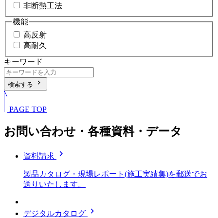
非断熱工法
機能
高反射
高耐久
キーワード
chevron_right
検索する
PAGE TOP
お問い合わせ・各種資料・データ
chevron_right
資料請求
製品カタログ・現場レポート(施工実績集)を郵送でお
送りいたします。
chevron_right
デジタルカタログ