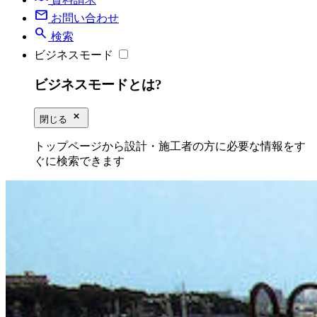
mail
お問い合わせ
search
検索
ビジネスモード
ビジネスモードとは?
close_small
閉じる
トップページから設計・施工者の方に必要な情報をす
ぐに検索できます