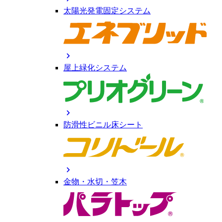
太陽光発電固定システム
chevron_right
屋上緑化システム
chevron_right
防滑性ビニル床シート
chevron_right
金物・水切・笠木