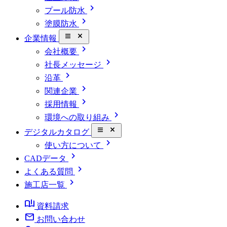
chevron_right
プール防水
chevron_right
塗膜防水
close_small
企業情報
chevron_right
会社概要
chevron_right
社長メッセージ
chevron_right
沿革
chevron_right
関連企業
chevron_right
採用情報
chevron_right
環境への取り組み
close_small
デジタルカタログ
chevron_right
使い方について
chevron_right
CADデータ
chevron_right
よくある質問
chevron_right
施工店一覧
book_ribbon
資料請求
mail
お問い合わせ