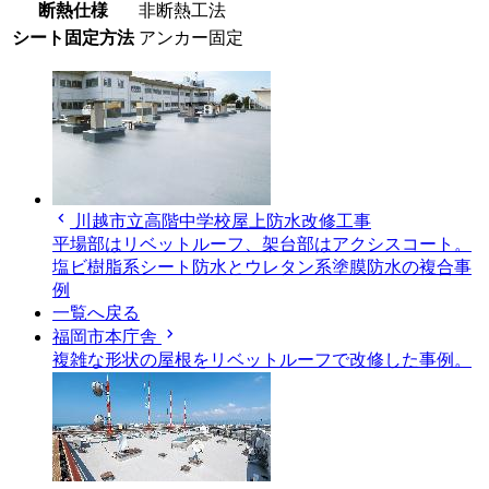
断熱仕様
非断熱工法
シート固定方法
アンカー固定
chevron_left
川越市立高階中学校屋上防水改修工事
平場部はリベットルーフ、架台部はアクシスコート。
塩ビ樹脂系シート防水とウレタン系塗膜防水の複合事
例
一覧へ戻る
chevron_right
福岡市本庁舎
複雑な形状の屋根をリベットルーフで改修した事例。