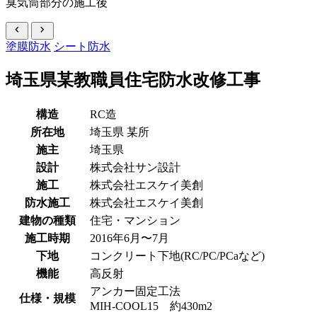
臭気筒部分の施工後
chevron_left
chevron_right
塗膜防水
シート防水
埼玉県某教職員住宅防水改修工事
構造
RC造
所在地
埼玉県
某所
施主
埼玉県
設計
株式会社サン設計
施工
株式会社エスケイ美創
防水施工
株式会社エスケイ美創
建物の種類
住宅・マンション
施工時期
2016年6月〜7月
下地
コンクリート下地(RC/PC/PCaなど)
機能
高反射
アンカー固定工法
仕様・規模
MIH-COOL15 約430m2