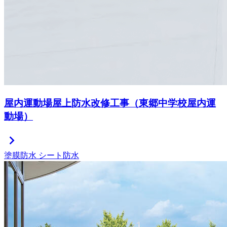
屋内運動場屋上防水改修工事（東郷中学校屋内運
動場）
chevron_right
塗膜防水
シート防水