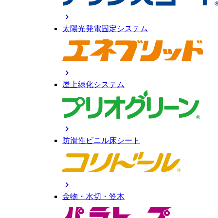
chevron_right
太陽光発電固定システム
chevron_right
屋上緑化システム
chevron_right
防滑性ビニル床シート
chevron_right
金物・水切・笠木