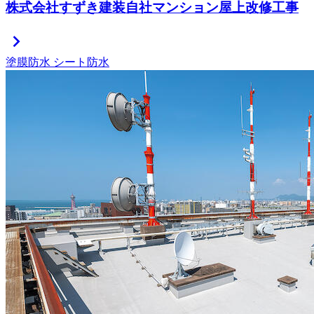
株式会社すずき建装自社マンション屋上改修工事
chevron_right
塗膜防水
シート防水