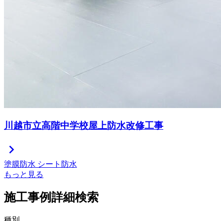
川越市立高階中学校屋上防水改修工事
chevron_right
塗膜防水
シート防水
もっと見る
施工事例詳細検索
種別