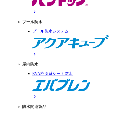
chevron_right
プール防水
プール防水システム
chevron_right
屋内防水
EVA樹脂系シート防水
chevron_right
防水関連製品