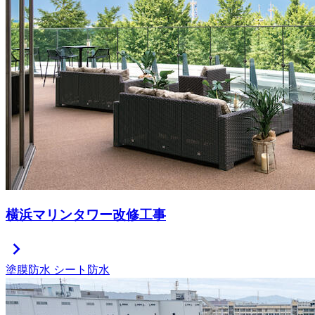
横浜マリンタワー改修工事
chevron_right
塗膜防水
シート防水