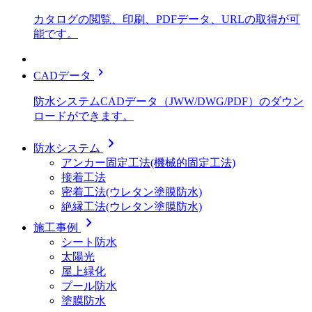
カタログの閲覧、印刷、PDFデータ、URLの取得が可
能です。
chevron_right
CADデータ
防水システムCADデータ（JWW/DWG/PDF）のダウン
ロードができます。
chevron_right
防水システム
アンカー固定工法(機械的固定工法)
接着工法
密着工法(ウレタン塗膜防水)
絶縁工法(ウレタン塗膜防水)
chevron_right
施工事例
シート防水
太陽光
屋上緑化
プール防水
塗膜防水