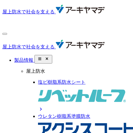
屋上防水で社会を支える
屋上防水で社会を支える
close_small
製品情報
屋上防水
塩ビ樹脂系防水シート
chevron_right
ウレタン樹脂系塗膜防水