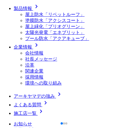
chevron_right
製品情報
屋上防水「リベットルーフ」
塗膜防水「アクシスコート」
屋上緑化「プリオグリーン」
太陽光発電「エネブリット」
プール防水「アクアキューブ」
chevron_right
企業情報
会社情報
社長メッセージ
沿革
関連企業
採用情報
環境への取り組み
chevron_right
アーキヤマデの強み
chevron_right
よくある質問
chevron_right
施工店一覧
お知らせ