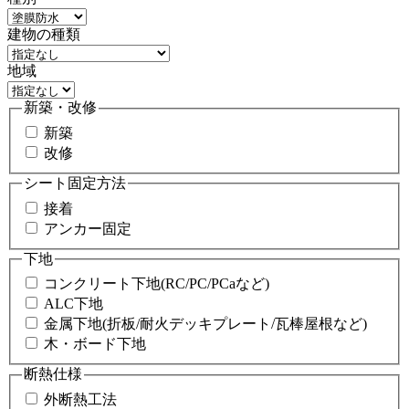
建物の種類
地域
新築・改修
新築
改修
シート固定方法
接着
アンカー固定
下地
コンクリート下地(RC/PC/PCaなど)
ALC下地
金属下地(折板/耐火デッキプレート/瓦棒屋根など)
木・ボード下地
断熱仕様
外断熱工法