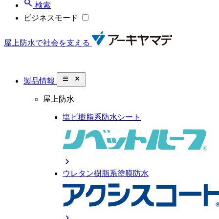
search
検索
ビジネスモード
屋上防水で社会を支える
close_small
製品情報
屋上防水
塩ビ樹脂系防水シート
chevron_right
ウレタン樹脂系塗膜防水
chevron_right