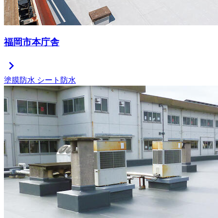
福岡市本庁舎
chevron_right
塗膜防水
シート防水