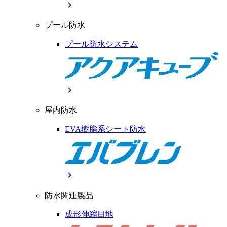
chevron_right
プール防水
プール防水システム
chevron_right
屋内防水
EVA樹脂系シート防水
chevron_right
防水関連製品
成形伸縮目地