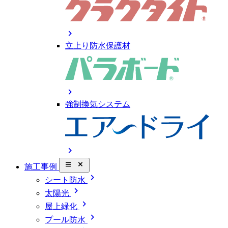
chevron_right
立上り防水保護材
chevron_right
強制換気システム
chevron_right
close_small
施工事例
chevron_right
シート防水
chevron_right
太陽光
chevron_right
屋上緑化
chevron_right
プール防水