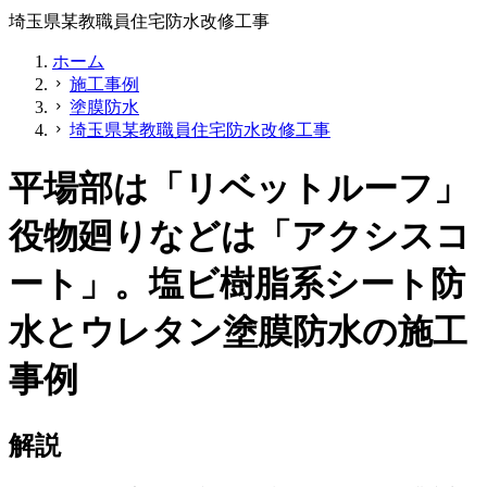
埼玉県某教職員住宅防水改修工事
ホーム
施工事例
chevron_right
塗膜防水
chevron_right
埼玉県某教職員住宅防水改修工事
chevron_right
平場部は「リベットルーフ」
役物廻りなどは「アクシスコ
ート」。塩ビ樹脂系シート防
水とウレタン塗膜防水の施工
事例
解説