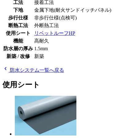
工法
接着工法
下地
金属下地(耐火サンドイッチパネル)
歩行仕様
非歩行仕様(点検可)
断熱工法
外断熱工法
使用シート
リベットルーフHP
機能
高耐久
防水層の厚み
1.5mm
新築 / 改修
新築
chevron_left
防水システム一覧へ戻る
使用シート