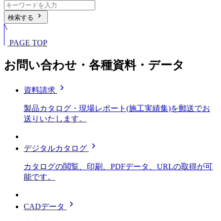
chevron_right
検索する
PAGE TOP
お問い合わせ・各種資料・データ
chevron_right
資料請求
製品カタログ・現場レポート(施工実績集)を郵送でお
送りいたします。
chevron_right
デジタルカタログ
カタログの閲覧、印刷、PDFデータ、URLの取得が可
能です。
chevron_right
CADデータ