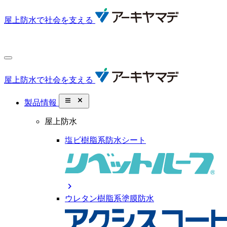
屋上防水で社会を支える
屋上防水で社会を支える
close_small
製品情報
屋上防水
塩ビ樹脂系防水シート
chevron_right
ウレタン樹脂系塗膜防水