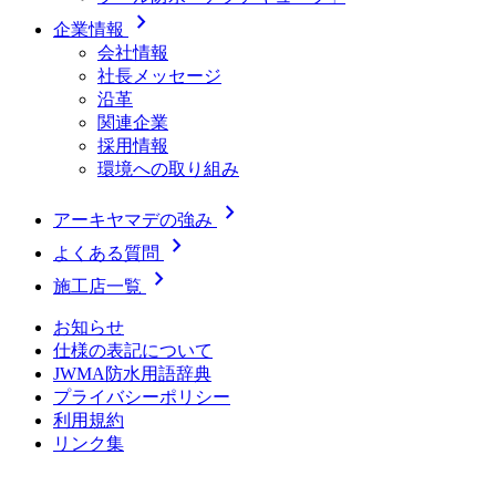
chevron_right
企業情報
会社情報
社長メッセージ
沿革
関連企業
採用情報
環境への取り組み
chevron_right
アーキヤマデの強み
chevron_right
よくある質問
chevron_right
施工店一覧
お知らせ
仕様の表記について
JWMA防水用語辞典
プライバシーポリシー
利用規約
リンク集