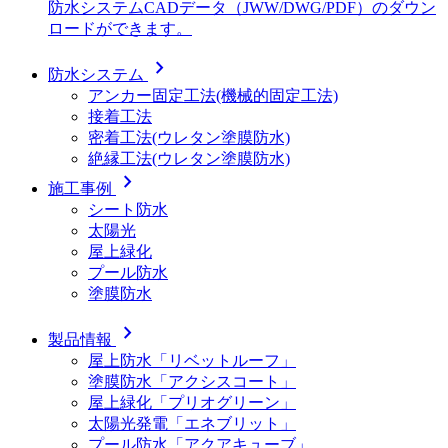
防水システムCADデータ（JWW/DWG/PDF）のダウン
ロードができます。
chevron_right
防水システム
アンカー固定工法(機械的固定工法)
接着工法
密着工法(ウレタン塗膜防水)
絶縁工法(ウレタン塗膜防水)
chevron_right
施工事例
シート防水
太陽光
屋上緑化
プール防水
塗膜防水
chevron_right
製品情報
屋上防水「リベットルーフ」
塗膜防水「アクシスコート」
屋上緑化「プリオグリーン」
太陽光発電「エネブリット」
プール防水「アクアキューブ」