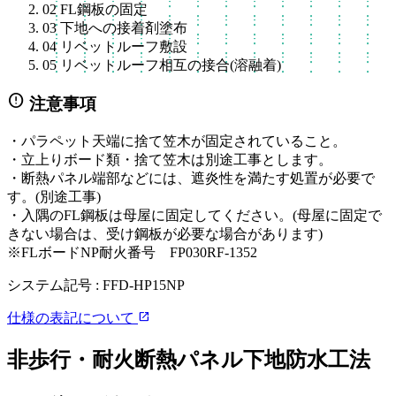
02
FL鋼板の固定
03
下地への接着剤塗布
04
リベットルーフ敷設
05
リベットルーフ相互の接合(溶融着)
error
注意事項
・パラペット天端に捨て笠木が固定されていること。
・立上りボード類・捨て笠木は別途工事とします。
・断熱パネル端部などには、遮炎性を満たす処置が必要で
す。(別途工事)
・入隅のFL鋼板は母屋に固定してください。(母屋に固定で
きない場合は、受け鋼板が必要な場合があります)
※FLボードNP耐火番号 FP030RF-1352
システム記号 :
FFD-HP15NP
open_in_new
仕様の表記について
非歩行・耐火断熱パネル下地防水工法