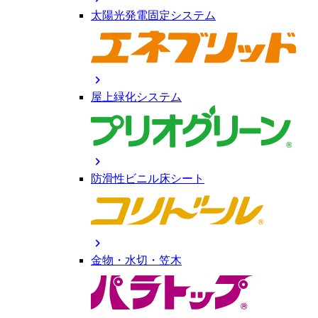
太陽光発電固定システム
chevron_right
屋上緑化システム
chevron_right
防滑性ビニル床シート
chevron_right
金物・水切・笠木