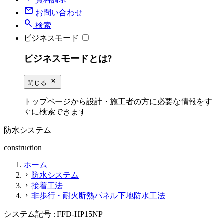
mail
お問い合わせ
search
検索
ビジネスモード
ビジネスモードとは?
close_small
閉じる
トップページから設計・施工者の方に必要な情報をす
ぐに検索できます
防水システム
construction
ホーム
防水システム
chevron_right
接着工法
chevron_right
非歩行・耐火断熱パネル下地防水工法
chevron_right
システム記号 :
FFD-HP15NP