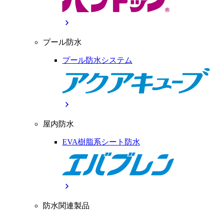
chevron_right
プール防水
プール防水システム
chevron_right
屋内防水
EVA樹脂系シート防水
chevron_right
防水関連製品