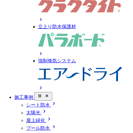
chevron_right
立上り防水保護材
chevron_right
強制換気システム
chevron_right
close_small
施工事例
chevron_right
シート防水
chevron_right
太陽光
chevron_right
屋上緑化
chevron_right
プール防水