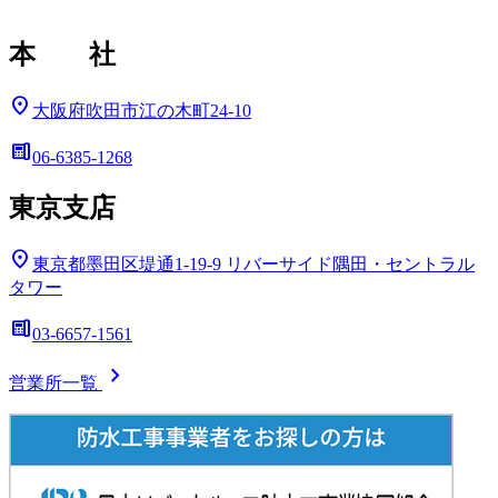
本 社
location_on
大阪府吹田市江の木町24-10
deskphone
06-6385-1268
東京支店
location_on
東京都墨田区堤通1-19-9
リバーサイド隅田・セントラル
タワー
deskphone
03-6657-1561
chevron_right
営業所一覧