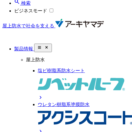
search
検索
ビジネスモード
屋上防水で社会を支える
close_small
製品情報
屋上防水
塩ビ樹脂系防水シート
chevron_right
ウレタン樹脂系塗膜防水
chevron_right