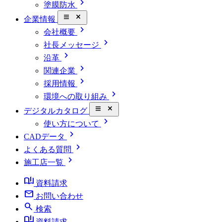
chevron_right
塗膜防水
close_small
企業情報
chevron_right
会社概要
chevron_right
社長メッセージ
chevron_right
沿革
chevron_right
関連企業
chevron_right
採用情報
chevron_right
環境への取り組み
close_small
デジタルカタログ
chevron_right
使い方について
chevron_right
CADデータ
chevron_right
よくある質問
chevron_right
施工店一覧
book_ribbon
資料請求
mail
お問い合わせ
search
検索
book_ribbon
資料請求