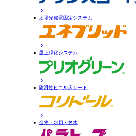
chevron_right
太陽光発電固定システム
chevron_right
屋上緑化システム
chevron_right
防滑性ビニル床シート
chevron_right
金物・水切・笠木