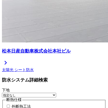
松本日産自動車株式会社本社ビル
chevron_right
太陽光
シート防水
防水システム詳細検索
下地
断熱仕様
外断熱工法