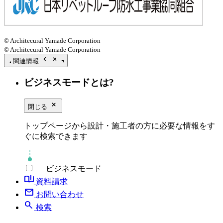
© Architecural Yamade Corporation
© Architecural Yamade Corporation
chevron_left
close_small
関連情報
ビジネスモードとは?
close_small
閉じる
トップページから設計・施工者の方に必要な情報をす
ぐに検索できます
ビジネスモード
book_ribbon
資料請求
mail
お問い合わせ
search
検索