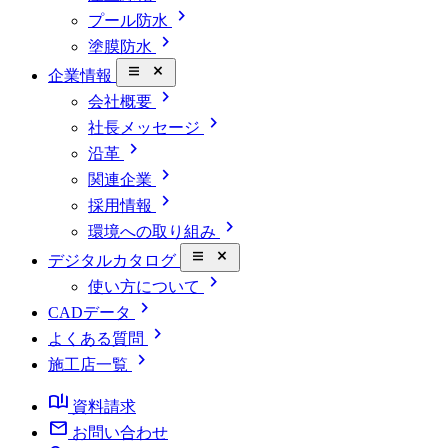
chevron_right
プール防水
chevron_right
塗膜防水
close_small
企業情報
chevron_right
会社概要
chevron_right
社長メッセージ
chevron_right
沿革
chevron_right
関連企業
chevron_right
採用情報
chevron_right
環境への取り組み
close_small
デジタルカタログ
chevron_right
使い方について
chevron_right
CADデータ
chevron_right
よくある質問
chevron_right
施工店一覧
book_ribbon
資料請求
mail
お問い合わせ