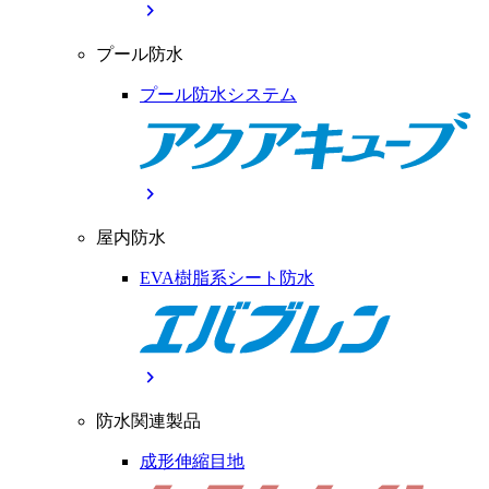
chevron_right
プール防水
プール防水システム
chevron_right
屋内防水
EVA樹脂系シート防水
chevron_right
防水関連製品
成形伸縮目地