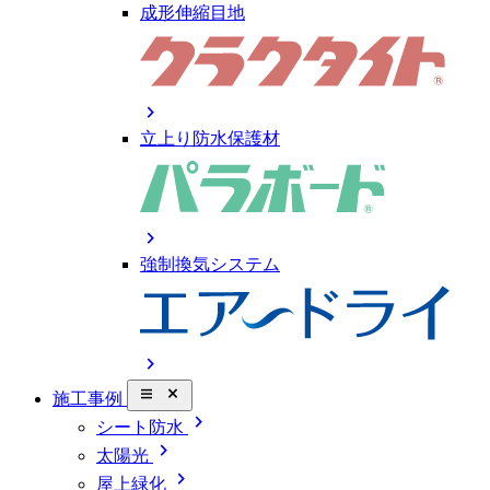
成形伸縮目地
chevron_right
立上り防水保護材
chevron_right
強制換気システム
chevron_right
close_small
施工事例
chevron_right
シート防水
chevron_right
太陽光
chevron_right
屋上緑化