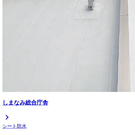
しまなみ総合庁舎
chevron_right
シート防水