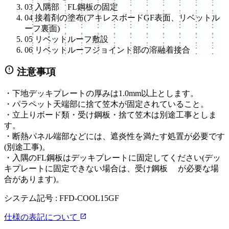
03
入隅部 FL鋼板の固定
04
接着剤の塗布(アキレスボードGF表面、リベットル
ーフ裏面)
05
リベットルーフ敷設
06
リベットルーフジョイント部の溶融着接合
error
注意事項
・下地デッキプレートの厚みは1.0mm以上とします。
・パラペット天端部に捨て笠木が固定されていること。
・立上りボード類・受け鋼板・捨て笠木は別途工事としま
す。
・断熱パネル端部などには、遮炎性を満たす処置が必要です
(別途工事)。
・入隅のFL鋼板はデッキプレートに固定してください(デッ
キプレートに固定できない場合は、受け鋼板 が必要な場
合があります)。
システム記号 :
FFD-COOL15GF
open_in_new
仕様の表記について