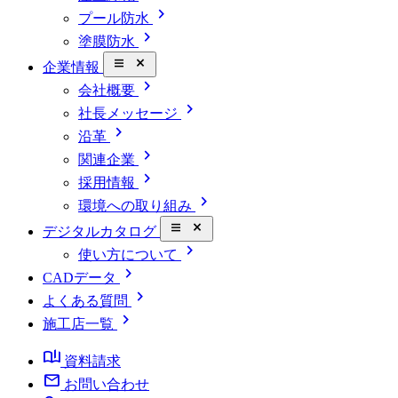
chevron_right
プール防水
chevron_right
塗膜防水
close_small
企業情報
chevron_right
会社概要
chevron_right
社長メッセージ
chevron_right
沿革
chevron_right
関連企業
chevron_right
採用情報
chevron_right
環境への取り組み
close_small
デジタルカタログ
chevron_right
使い方について
chevron_right
CADデータ
chevron_right
よくある質問
chevron_right
施工店一覧
book_ribbon
資料請求
mail
お問い合わせ