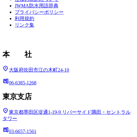
JWMA防水用語辞典
プライバシーポリシー
利用規約
リンク集
本 社
location_on
大阪府吹田市江の木町24-10
deskphone
06-6385-1268
東京支店
location_on
東京都墨田区堤通1-19-9
リバーサイド隅田・セントラル
タワー
deskphone
03-6657-1561