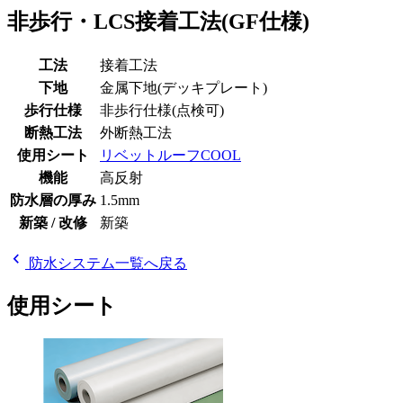
非歩行・LCS接着工法(GF仕様)
工法
接着工法
下地
金属下地(デッキプレート)
歩行仕様
非歩行仕様(点検可)
断熱工法
外断熱工法
使用シート
リベットルーフCOOL
機能
高反射
防水層の厚み
1.5mm
新築 / 改修
新築
chevron_left
防水システム一覧へ戻る
使用シート