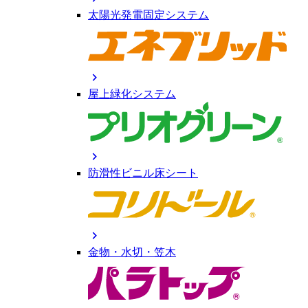
太陽光発電固定システム
chevron_right
屋上緑化システム
chevron_right
防滑性ビニル床シート
chevron_right
金物・水切・笠木