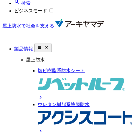
search
検索
ビジネスモード
屋上防水で社会を支える
close_small
製品情報
屋上防水
塩ビ樹脂系防水シート
chevron_right
ウレタン樹脂系塗膜防水
chevron_right