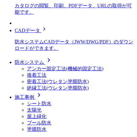
カタログの閲覧、印刷、PDFデータ、URLの取得が可
能です。
chevron_right
CADデータ
防水システムCADデータ（JWW/DWG/PDF）のダウン
ロードができます。
chevron_right
防水システム
アンカー固定工法(機械的固定工法)
接着工法
密着工法(ウレタン塗膜防水)
絶縁工法(ウレタン塗膜防水)
chevron_right
施工事例
シート防水
太陽光
屋上緑化
プール防水
塗膜防水