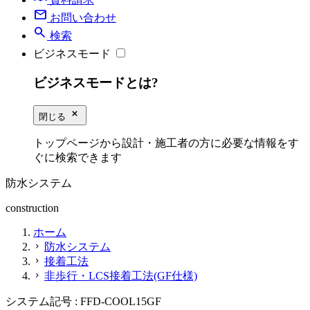
mail
お問い合わせ
search
検索
ビジネスモード
ビジネスモードとは?
close_small
閉じる
トップページから設計・施工者の方に必要な情報をす
ぐに検索できます
防水システム
construction
ホーム
防水システム
chevron_right
接着工法
chevron_right
非歩行・LCS接着工法(GF仕様)
chevron_right
システム記号 :
FFD-COOL15GF