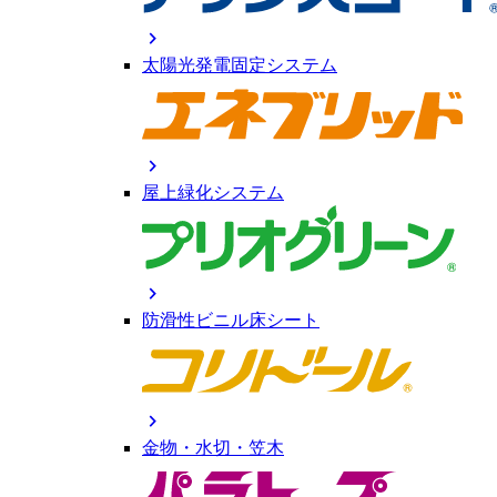
chevron_right
太陽光発電固定システム
chevron_right
屋上緑化システム
chevron_right
防滑性ビニル床シート
chevron_right
金物・水切・笠木