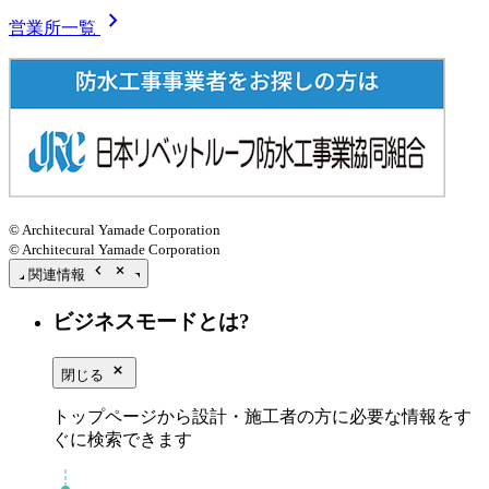
chevron_right
営業所一覧
© Architecural Yamade Corporation
© Architecural Yamade Corporation
chevron_left
close_small
関連情報
ビジネスモードとは?
close_small
閉じる
トップページから設計・施工者の方に必要な情報をす
ぐに検索できます