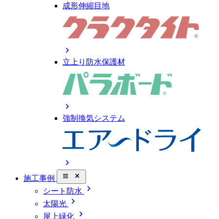
成形伸縮目地
chevron_right
立上り防水保護材
chevron_right
強制換気システム
chevron_right
close_small
施工事例
chevron_right
シート防水
chevron_right
太陽光
chevron_right
屋上緑化