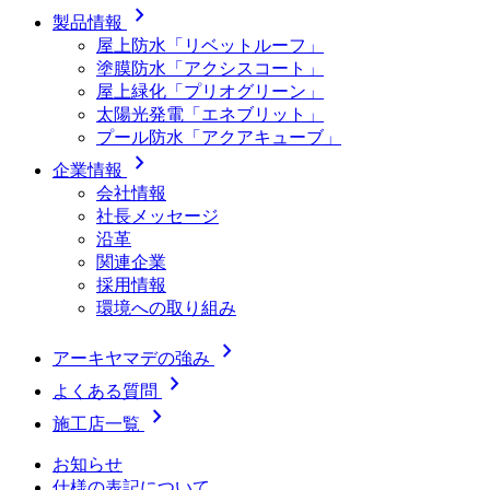
chevron_right
製品情報
屋上防水「リベットルーフ」
塗膜防水「アクシスコート」
屋上緑化「プリオグリーン」
太陽光発電「エネブリット」
プール防水「アクアキューブ」
chevron_right
企業情報
会社情報
社長メッセージ
沿革
関連企業
採用情報
環境への取り組み
chevron_right
アーキヤマデの強み
chevron_right
よくある質問
chevron_right
施工店一覧
お知らせ
仕様の表記について