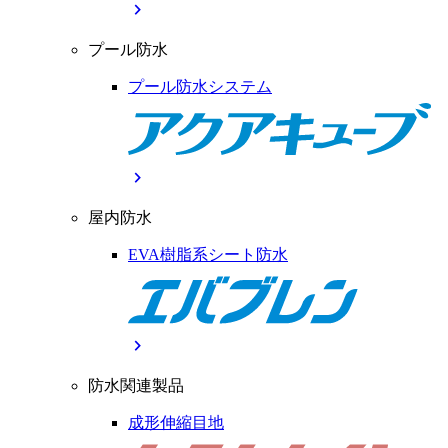
chevron_right
プール防水
プール防水システム
chevron_right
屋内防水
EVA樹脂系シート防水
chevron_right
防水関連製品
成形伸縮目地