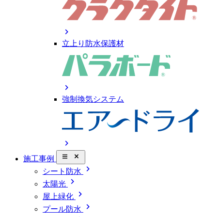
chevron_right
立上り防水保護材
chevron_right
強制換気システム
chevron_right
close_small
施工事例
chevron_right
シート防水
chevron_right
太陽光
chevron_right
屋上緑化
chevron_right
プール防水