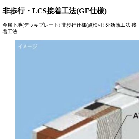
非歩行・LCS接着工法(GF仕様)
金属下地(デッキプレート)
非歩行仕様(点検可)
外断熱工法
接
着工法