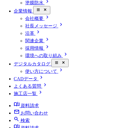
chevron_right
塗膜防水
close_small
企業情報
chevron_right
会社概要
chevron_right
社長メッセージ
chevron_right
沿革
chevron_right
関連企業
chevron_right
採用情報
chevron_right
環境への取り組み
close_small
デジタルカタログ
chevron_right
使い方について
chevron_right
CADデータ
chevron_right
よくある質問
chevron_right
施工店一覧
book_ribbon
資料請求
mail
お問い合わせ
search
検索
book_ribbon
資料請求