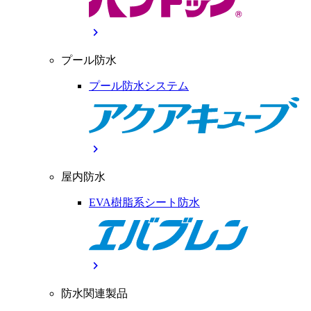
chevron_right
プール防水
プール防水システム
chevron_right
屋内防水
EVA樹脂系シート防水
chevron_right
防水関連製品