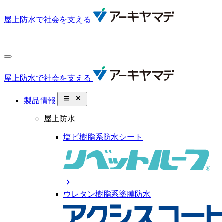
屋上防水で社会を支える
屋上防水で社会を支える
close_small
製品情報
屋上防水
塩ビ樹脂系防水シート
chevron_right
ウレタン樹脂系塗膜防水