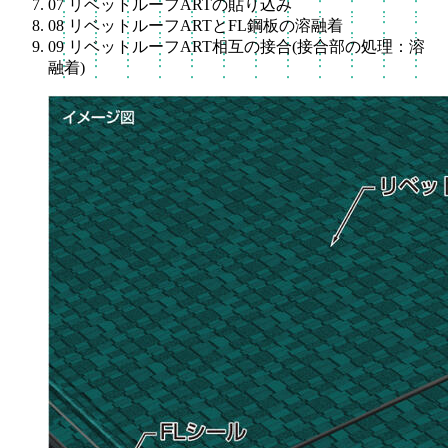
07
リベットルーフARTの貼り込み
08
リベットルーフARTとFL鋼板の溶融着
09
リベットルーフART相互の接合(接合部の処理：溶
融着)