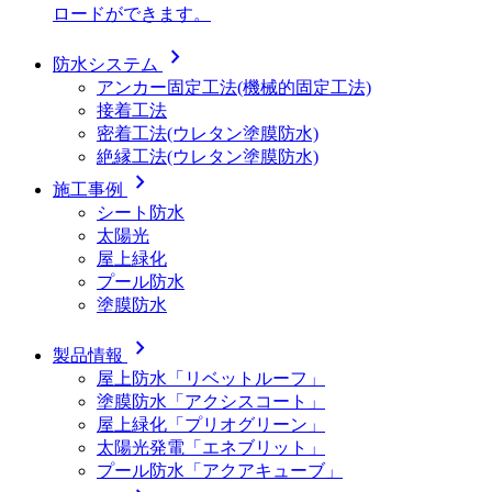
ロードができます。
chevron_right
防水システム
アンカー固定工法(機械的固定工法)
接着工法
密着工法(ウレタン塗膜防水)
絶縁工法(ウレタン塗膜防水)
chevron_right
施工事例
シート防水
太陽光
屋上緑化
プール防水
塗膜防水
chevron_right
製品情報
屋上防水「リベットルーフ」
塗膜防水「アクシスコート」
屋上緑化「プリオグリーン」
太陽光発電「エネブリット」
プール防水「アクアキューブ」