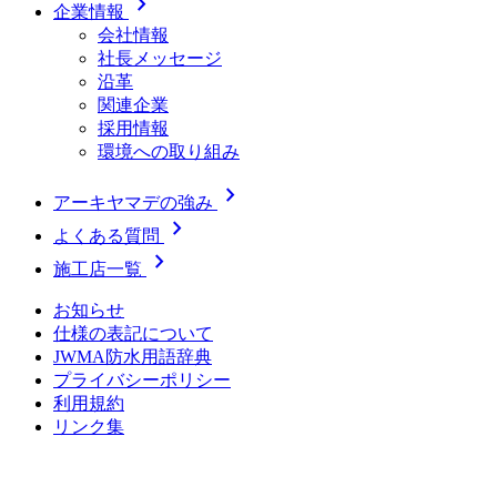
chevron_right
企業情報
会社情報
社長メッセージ
沿革
関連企業
採用情報
環境への取り組み
chevron_right
アーキヤマデの強み
chevron_right
よくある質問
chevron_right
施工店一覧
お知らせ
仕様の表記について
JWMA防水用語辞典
プライバシーポリシー
利用規約
リンク集