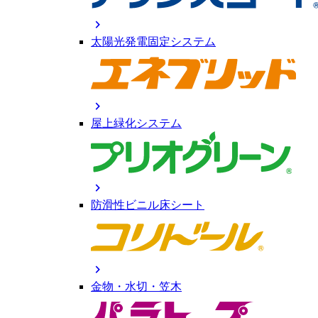
chevron_right
太陽光発電固定システム
chevron_right
屋上緑化システム
chevron_right
防滑性ビニル床シート
chevron_right
金物・水切・笠木