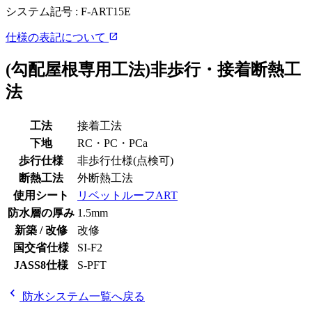
システム記号 :
F-ART15E
open_in_new
仕様の表記について
(勾配屋根専用工法)非歩行・接着断熱工
法
工法
接着工法
下地
RC・PC・PCa
歩行仕様
非歩行仕様(点検可)
断熱工法
外断熱工法
使用シート
リベットルーフART
防水層の厚み
1.5mm
新築 / 改修
改修
国交省仕様
SI-F2
JASS8仕様
S-PFT
chevron_left
防水システム一覧へ戻る