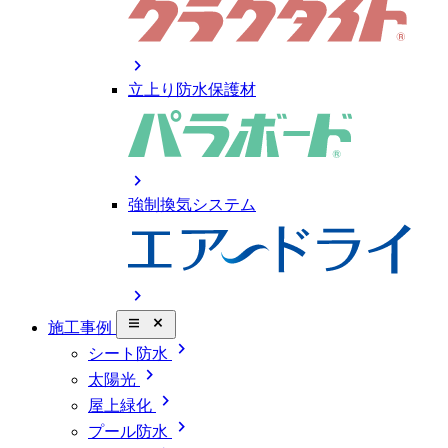
chevron_right
立上り防水保護材
chevron_right
強制換気システム
chevron_right
close_small
施工事例
chevron_right
シート防水
chevron_right
太陽光
chevron_right
屋上緑化
chevron_right
プール防水