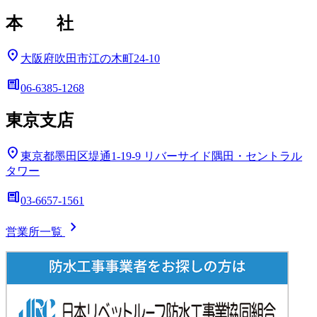
本 社
location_on
大阪府吹田市江の木町24-10
deskphone
06-6385-1268
東京支店
location_on
東京都墨田区堤通1-19-9
リバーサイド隅田・セントラル
タワー
deskphone
03-6657-1561
chevron_right
営業所一覧