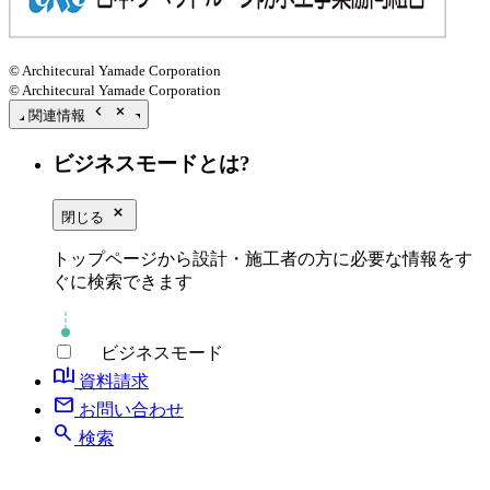
© Architecural Yamade Corporation
© Architecural Yamade Corporation
chevron_left
close_small
関連情報
ビジネスモードとは?
close_small
閉じる
トップページから設計・施工者の方に必要な情報をす
ぐに検索できます
ビジネスモード
book_ribbon
資料請求
mail
お問い合わせ
search
検索