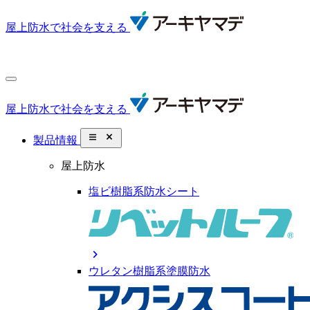
屋上防水で社会を支える
屋上防水で社会を支える
close_small
製品情報
屋上防水
塩ビ樹脂系防水シート
chevron_right
ウレタン樹脂系塗膜防水