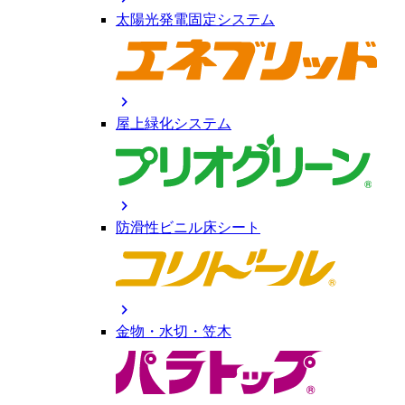
太陽光発電固定システム
chevron_right
屋上緑化システム
chevron_right
防滑性ビニル床シート
chevron_right
金物・水切・笠木