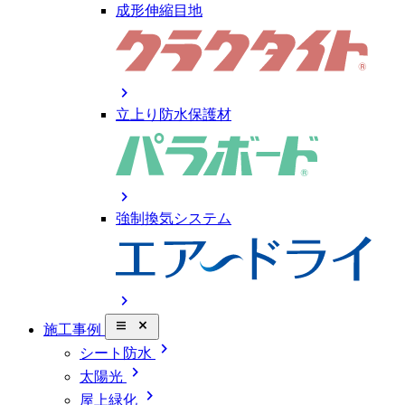
成形伸縮目地
chevron_right
立上り防水保護材
chevron_right
強制換気システム
chevron_right
close_small
施工事例
chevron_right
シート防水
chevron_right
太陽光
chevron_right
屋上緑化