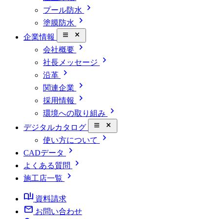
chevron_right
プール防水
chevron_right
塗膜防水
close_small
企業情報
chevron_right
会社概要
chevron_right
社長メッセージ
chevron_right
沿革
chevron_right
関連企業
chevron_right
採用情報
chevron_right
環境への取り組み
close_small
デジタルカタログ
chevron_right
使い方について
chevron_right
CADデータ
chevron_right
よくある質問
chevron_right
施工店一覧
book_ribbon
資料請求
mail
お問い合わせ