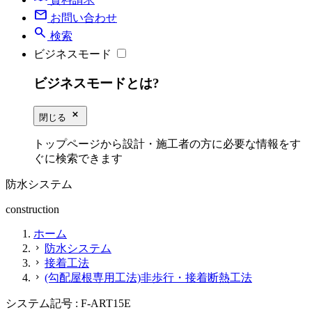
mail
お問い合わせ
search
検索
ビジネスモード
ビジネスモードとは?
close_small
閉じる
トップページから設計・施工者の方に必要な情報をす
ぐに検索できます
防水システム
construction
ホーム
防水システム
chevron_right
接着工法
chevron_right
(勾配屋根専用工法)非歩行・接着断熱工法
chevron_right
システム記号 :
F-ART15E