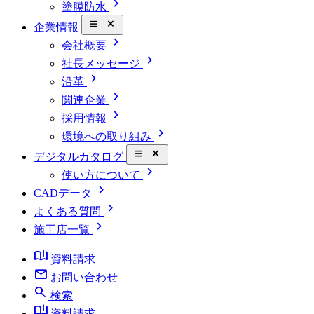
chevron_right
塗膜防水
close_small
企業情報
chevron_right
会社概要
chevron_right
社長メッセージ
chevron_right
沿革
chevron_right
関連企業
chevron_right
採用情報
chevron_right
環境への取り組み
close_small
デジタルカタログ
chevron_right
使い方について
chevron_right
CADデータ
chevron_right
よくある質問
chevron_right
施工店一覧
book_ribbon
資料請求
mail
お問い合わせ
search
検索
book_ribbon
資料請求