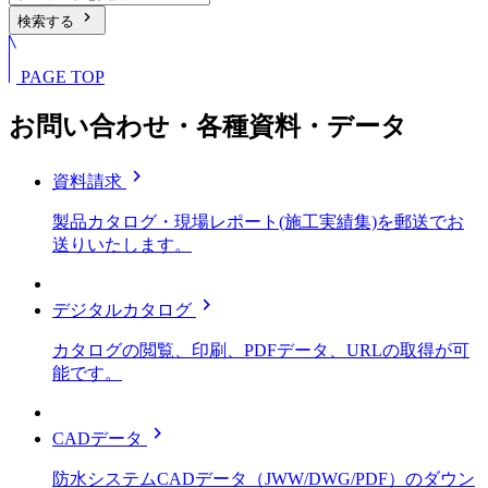
chevron_right
検索する
PAGE TOP
お問い合わせ・各種資料・データ
chevron_right
資料請求
製品カタログ・現場レポート(施工実績集)を郵送でお
送りいたします。
chevron_right
デジタルカタログ
カタログの閲覧、印刷、PDFデータ、URLの取得が可
能です。
chevron_right
CADデータ
防水システムCADデータ（JWW/DWG/PDF）のダウン