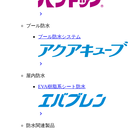
chevron_right
プール防水
プール防水システム
chevron_right
屋内防水
EVA樹脂系シート防水
chevron_right
防水関連製品