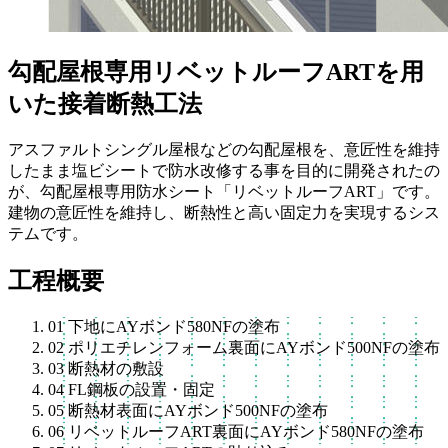
勾配屋根専用リベットルーフARTを用
いた接着断熱工法
アスファルトシングル屋根などの勾配屋根を、意匠性を維持
したまま塩ビシートで防水改修する事を目的に開発されたの
が、勾配屋根専用防水シート「リベットルーフART」です。
建物の意匠性を維持し、断熱性と高い固定力を実現するシス
テムです。
工程概要
01
下地にAYボンド580NFの塗布
02
ポリエチレンフォーム裏面にAYボンド500NFの塗布
03
断熱材の敷設
04
FL鋼板の設置・固定
05
断熱材表面にAYボンド500NFの塗布
06
リベットルーフART裏面にAYボンド580NFの塗布