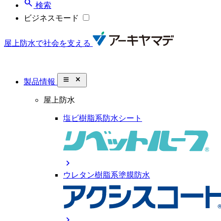
search
検索
ビジネスモード
屋上防水で社会を支える
close_small
製品情報
屋上防水
塩ビ樹脂系防水シート
chevron_right
ウレタン樹脂系塗膜防水
chevron_right