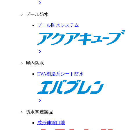
chevron_right
プール防水
プール防水システム
chevron_right
屋内防水
EVA樹脂系シート防水
chevron_right
防水関連製品
成形伸縮目地