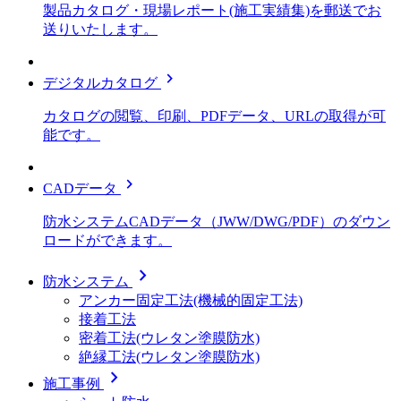
製品カタログ・現場レポート(施工実績集)を郵送でお
送りいたします。
chevron_right
デジタルカタログ
カタログの閲覧、印刷、PDFデータ、URLの取得が可
能です。
chevron_right
CADデータ
防水システムCADデータ（JWW/DWG/PDF）のダウン
ロードができます。
chevron_right
防水システム
アンカー固定工法(機械的固定工法)
接着工法
密着工法(ウレタン塗膜防水)
絶縁工法(ウレタン塗膜防水)
chevron_right
施工事例