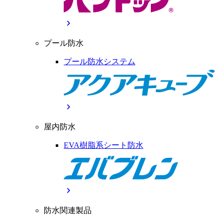
chevron_right
プール防水
プール防水システム
chevron_right
屋内防水
EVA樹脂系シート防水
chevron_right
防水関連製品