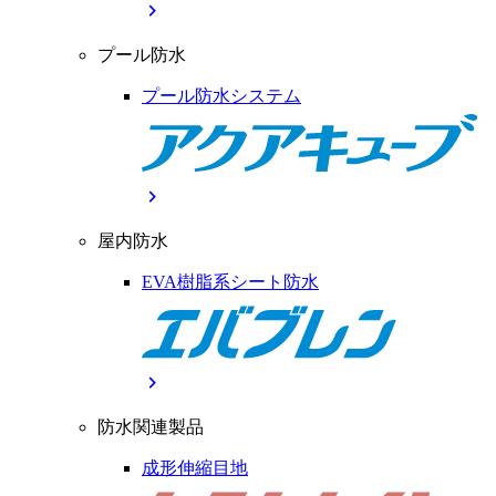
chevron_right
プール防水
プール防水システム
chevron_right
屋内防水
EVA樹脂系シート防水
chevron_right
防水関連製品
成形伸縮目地