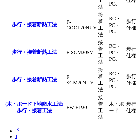
工
仕様
PCa
法
接
RC・
着
歩行
F-
歩行・接着断熱工法
PC・
COOL20NUV
工
仕様
PCa
法
接
RC・
着
歩行
歩行・接着断熱工法
F-SGM20SV
PC・
工
仕様
PCa
法
接
RC・
着
歩行
F-
歩行・接着断熱工法
PC・
SGM20NUV
工
仕様
PCa
法
接
(木・ボード下地防水工法)
着
木・ボ
歩行
FW-HP20
歩行・接着工法
工
ード
仕様
法
chevron_left
1