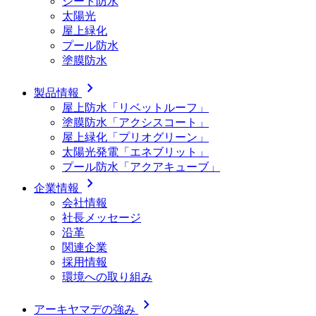
シート防水
太陽光
屋上緑化
プール防水
塗膜防水
chevron_right
製品情報
屋上防水「リベットルーフ」
塗膜防水「アクシスコート」
屋上緑化「プリオグリーン」
太陽光発電「エネブリット」
プール防水「アクアキューブ」
chevron_right
企業情報
会社情報
社長メッセージ
沿革
関連企業
採用情報
環境への取り組み
chevron_right
アーキヤマデの強み