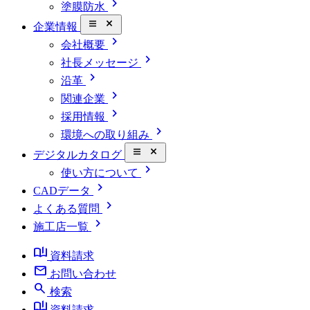
chevron_right
塗膜防水
close_small
企業情報
chevron_right
会社概要
chevron_right
社長メッセージ
chevron_right
沿革
chevron_right
関連企業
chevron_right
採用情報
chevron_right
環境への取り組み
close_small
デジタルカタログ
chevron_right
使い方について
chevron_right
CADデータ
chevron_right
よくある質問
chevron_right
施工店一覧
book_ribbon
資料請求
mail
お問い合わせ
search
検索
book_ribbon
資料請求