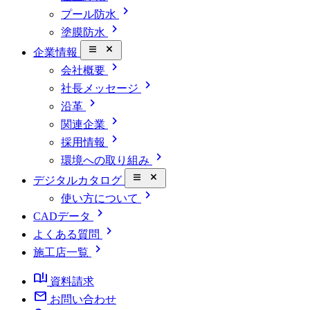
chevron_right
プール防水
chevron_right
塗膜防水
close_small
企業情報
chevron_right
会社概要
chevron_right
社長メッセージ
chevron_right
沿革
chevron_right
関連企業
chevron_right
採用情報
chevron_right
環境への取り組み
close_small
デジタルカタログ
chevron_right
使い方について
chevron_right
CADデータ
chevron_right
よくある質問
chevron_right
施工店一覧
book_ribbon
資料請求
mail
お問い合わせ