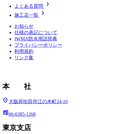
chevron_right
よくある質問
chevron_right
施工店一覧
お知らせ
仕様の表記について
JWMA防水用語辞典
プライバシーポリシー
利用規約
リンク集
本 社
location_on
大阪府吹田市江の木町24-10
deskphone
06-6385-1268
東京支店