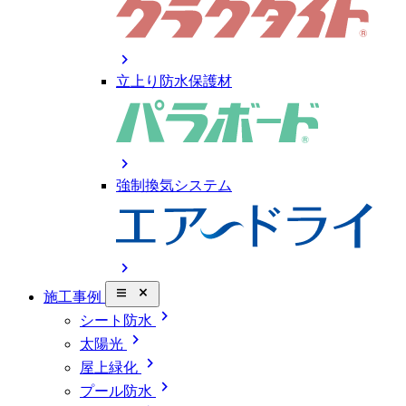
chevron_right
立上り防水保護材
chevron_right
強制換気システム
chevron_right
close_small
施工事例
chevron_right
シート防水
chevron_right
太陽光
chevron_right
屋上緑化
chevron_right
プール防水