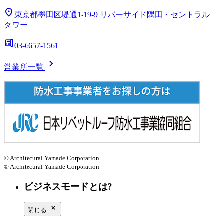
location_on
東京都墨田区堤通1-19-9
リバーサイド隅田・セントラル
タワー
deskphone
03-6657-1561
chevron_right
営業所一覧
© Architecural Yamade Corporation
© Architecural Yamade Corporation
ビジネスモードとは?
close_small
閉じる