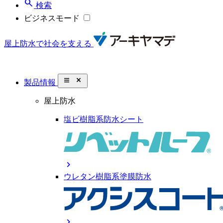
search
検索
ビジネスモード
屋上防水で社会を支える
close_small
製品情報
屋上防水
塩ビ樹脂系防水シート
chevron_right
ウレタン樹脂系塗膜防水
chevron_right