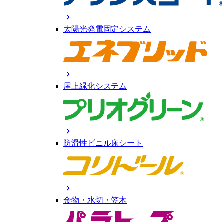
chevron_right
太陽光発電固定システム
chevron_right
屋上緑化システム
chevron_right
防滑性ビニル床シート
chevron_right
金物・水切・笠木