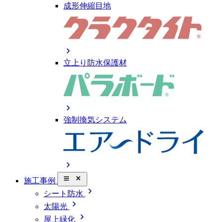
成形伸縮目地
chevron_right
立上り防水保護材
chevron_right
強制換気システム
chevron_right
close_small
施工事例
chevron_right
シート防水
chevron_right
太陽光
chevron_right
屋上緑化