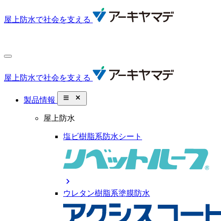
屋上防水で社会を支える
屋上防水で社会を支える
close_small
製品情報
屋上防水
塩ビ樹脂系防水シート
chevron_right
ウレタン樹脂系塗膜防水