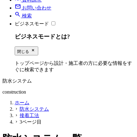
mail
お問い合わせ
search
検索
ビジネスモード
ビジネスモードとは?
close_small
閉じる
トップページから設計・施工者の方に必要な情報をす
ぐに検索できます
防水システム
construction
ホーム
防水システム
chevron_right
接着工法
chevron_right
3ページ目
chevron_right