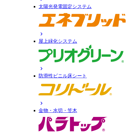
太陽光発電固定システム
chevron_right
屋上緑化システム
chevron_right
防滑性ビニル床シート
chevron_right
金物・水切・笠木