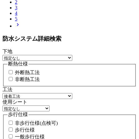
2
3
4
5
chevron_right
防水システム詳細検索
下地
断熱仕様
外断熱工法
非断熱工法
工法
使用シート
歩行仕様
非歩行仕様(点検可)
歩行仕様
一般歩行仕様