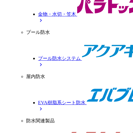
金物・水切・笠木
chevron_right
プール防水
プール防水システム
chevron_right
屋内防水
EVA樹脂系シート防水
chevron_right
防水関連製品