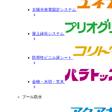
太陽光発電固定システム
chevron_right
屋上緑化システム
chevron_right
防滑性ビニル床シート
chevron_right
金物・水切・笠木
chevron_right
プール防水