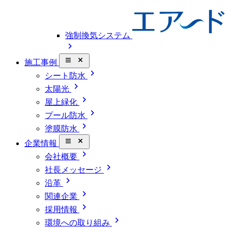
強制換気システム
chevron_right
close_small
施工事例
chevron_right
シート防水
chevron_right
太陽光
chevron_right
屋上緑化
chevron_right
プール防水
chevron_right
塗膜防水
close_small
企業情報
chevron_right
会社概要
chevron_right
社長メッセージ
chevron_right
沿革
chevron_right
関連企業
chevron_right
採用情報
chevron_right
環境への取り組み