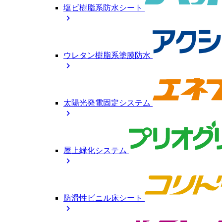
塩ビ樹脂系防水シート
chevron_right
ウレタン樹脂系塗膜防水
chevron_right
太陽光発電固定システム
chevron_right
屋上緑化システム
chevron_right
防滑性ビニル床シート
chevron_right