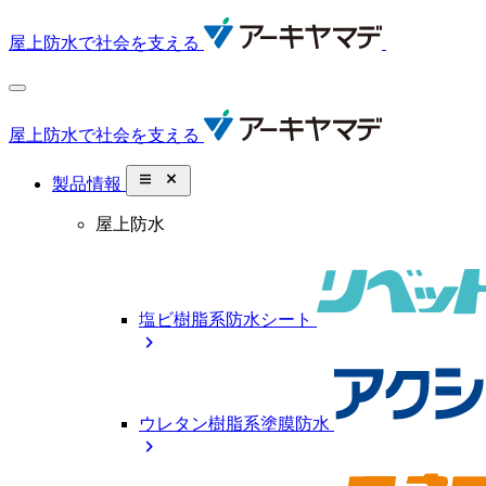
屋上防水で社会を支える
屋上防水で社会を支える
close_small
製品情報
屋上防水
塩ビ樹脂系防水シート
chevron_right
ウレタン樹脂系塗膜防水
chevron_right