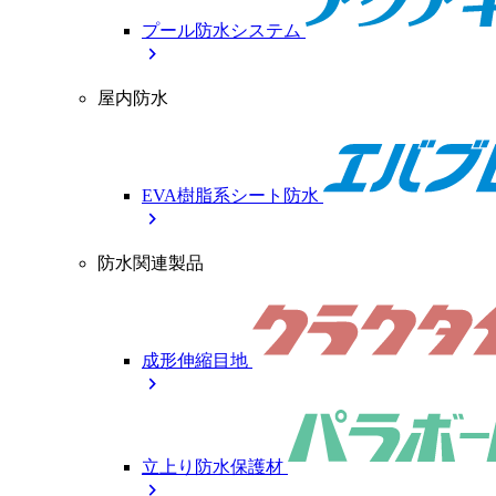
プール防水システム
chevron_right
屋内防水
EVA樹脂系シート防水
chevron_right
防水関連製品
成形伸縮目地
chevron_right
立上り防水保護材
chevron_right