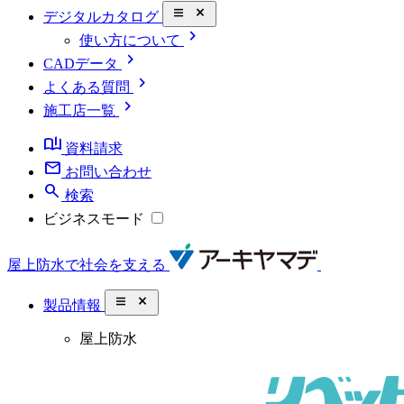
close_small
デジタルカタログ
chevron_right
使い方について
chevron_right
CADデータ
chevron_right
よくある質問
chevron_right
施工店一覧
book_ribbon
資料請求
mail
お問い合わせ
search
検索
ビジネスモード
屋上防水で社会を支える
close_small
製品情報
屋上防水