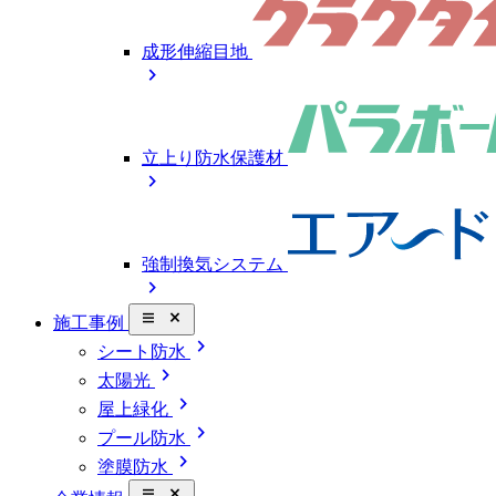
成形伸縮目地
chevron_right
立上り防水保護材
chevron_right
強制換気システム
chevron_right
close_small
施工事例
chevron_right
シート防水
chevron_right
太陽光
chevron_right
屋上緑化
chevron_right
プール防水
chevron_right
塗膜防水
close_small