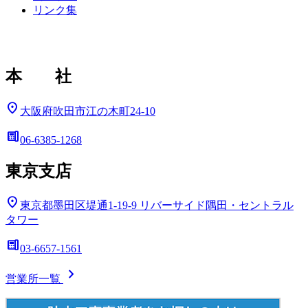
リンク集
本 社
location_on
大阪府吹田市江の木町24-10
deskphone
06-6385-1268
東京支店
location_on
東京都墨田区堤通1-19-9
リバーサイド隅田・セントラル
タワー
deskphone
03-6657-1561
chevron_right
営業所一覧