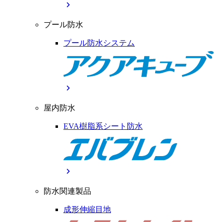
chevron_right
プール防水
プール防水システム
chevron_right
屋内防水
EVA樹脂系シート防水
chevron_right
防水関連製品
成形伸縮目地