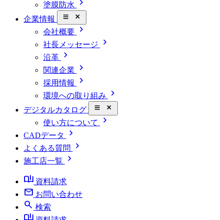
chevron_right
塗膜防水
close_small
企業情報
chevron_right
会社概要
chevron_right
社長メッセージ
chevron_right
沿革
chevron_right
関連企業
chevron_right
採用情報
chevron_right
環境への取り組み
close_small
デジタルカタログ
chevron_right
使い方について
chevron_right
CADデータ
chevron_right
よくある質問
chevron_right
施工店一覧
book_ribbon
資料請求
mail
お問い合わせ
search
検索
book_ribbon
資料請求