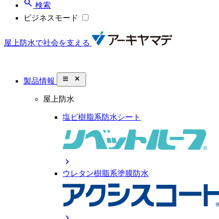
search
検索
ビジネスモード
屋上防水で社会を支える
close_small
製品情報
屋上防水
塩ビ樹脂系防水シート
chevron_right
ウレタン樹脂系塗膜防水
chevron_right