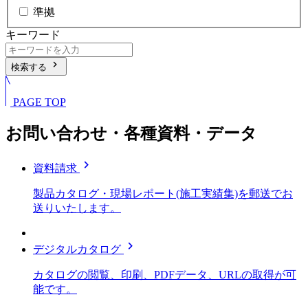
準拠
キーワード
chevron_right
検索する
PAGE TOP
お問い合わせ・各種資料・データ
chevron_right
資料請求
製品カタログ・現場レポート(施工実績集)を郵送でお
送りいたします。
chevron_right
デジタルカタログ
カタログの閲覧、印刷、PDFデータ、URLの取得が可
能です。