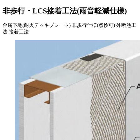
非歩行・LCS接着工法(雨音軽減仕様)
金属下地(耐火デッキプレート)
非歩行仕様(点検可)
外断熱工
法
接着工法