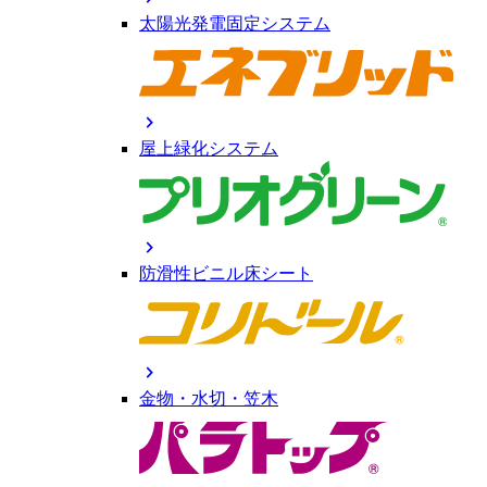
太陽光発電固定システム
chevron_right
屋上緑化システム
chevron_right
防滑性ビニル床シート
chevron_right
金物・水切・笠木