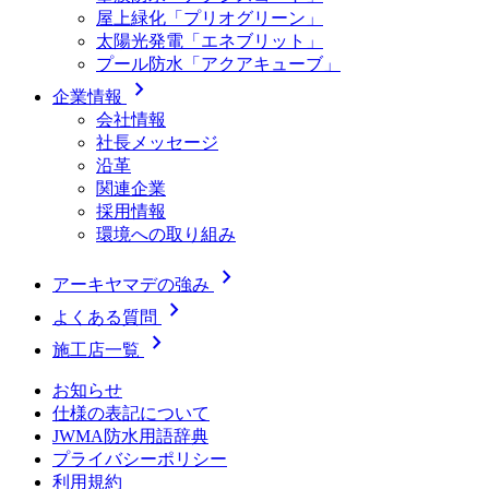
屋上緑化「プリオグリーン」
太陽光発電「エネブリット」
プール防水「アクアキューブ」
chevron_right
企業情報
会社情報
社長メッセージ
沿革
関連企業
採用情報
環境への取り組み
chevron_right
アーキヤマデの強み
chevron_right
よくある質問
chevron_right
施工店一覧
お知らせ
仕様の表記について
JWMA防水用語辞典
プライバシーポリシー
利用規約