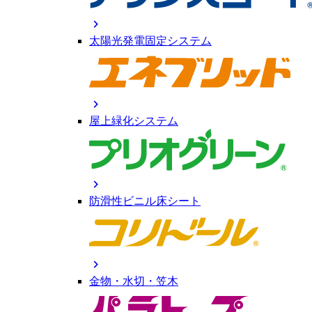
chevron_right
太陽光発電固定システム
chevron_right
屋上緑化システム
chevron_right
防滑性ビニル床シート
chevron_right
金物・水切・笠木