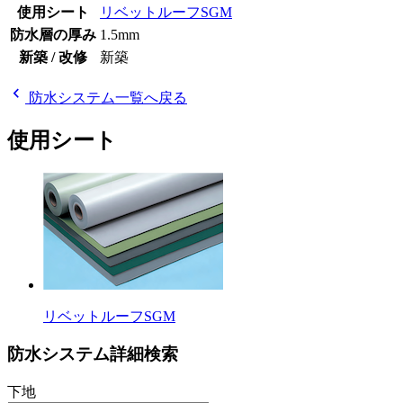
使用シート
リベットルーフSGM
防水層の厚み
1.5mm
新築 / 改修
新築
chevron_left
防水システム一覧へ戻る
使用シート
リベットルーフSGM
防水システム詳細検索
下地