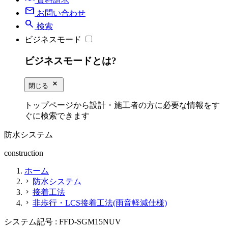
mail
お問い合わせ
search
検索
ビジネスモード
ビジネスモードとは?
close_small
閉じる
トップページから設計・施工者の方に必要な情報をす
ぐに検索できます
防水システム
construction
ホーム
防水システム
chevron_right
接着工法
chevron_right
非歩行・LCS接着工法(雨音軽減仕様)
chevron_right
システム記号 :
FFD-SGM15NUV