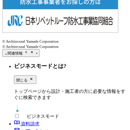
© Architecural Yamade Corporation
© Architecural Yamade Corporation
chevron_left
close_small
関連情報
ビジネスモードとは?
close_small
閉じる
トップページから設計・施工者の方に必要な情報をす
ぐに検索できます
ビジネスモード
book_ribbon
資料請求
mail