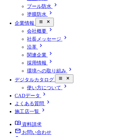
chevron_right
プール防水
chevron_right
塗膜防水
close_small
企業情報
chevron_right
会社概要
chevron_right
社長メッセージ
chevron_right
沿革
chevron_right
関連企業
chevron_right
採用情報
chevron_right
環境への取り組み
close_small
デジタルカタログ
chevron_right
使い方について
chevron_right
CADデータ
chevron_right
よくある質問
chevron_right
施工店一覧
book_ribbon
資料請求
mail
お問い合わせ