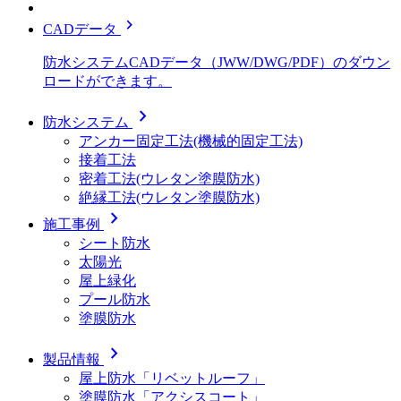
chevron_right
CADデータ
防水システムCADデータ（JWW/DWG/PDF）のダウン
ロードができます。
chevron_right
防水システム
アンカー固定工法(機械的固定工法)
接着工法
密着工法(ウレタン塗膜防水)
絶縁工法(ウレタン塗膜防水)
chevron_right
施工事例
シート防水
太陽光
屋上緑化
プール防水
塗膜防水
chevron_right
製品情報
屋上防水「リベットルーフ」
塗膜防水「アクシスコート」