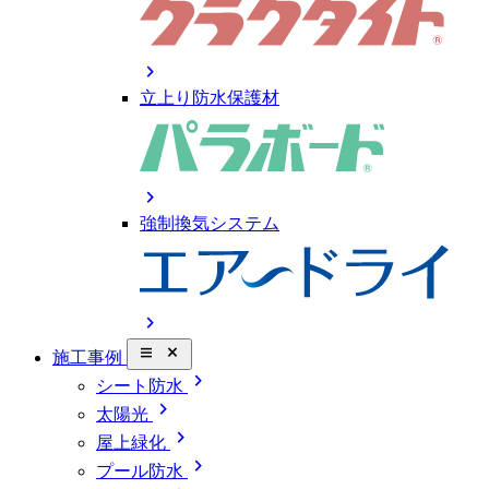
chevron_right
立上り防水保護材
chevron_right
強制換気システム
chevron_right
close_small
施工事例
chevron_right
シート防水
chevron_right
太陽光
chevron_right
屋上緑化
chevron_right
プール防水