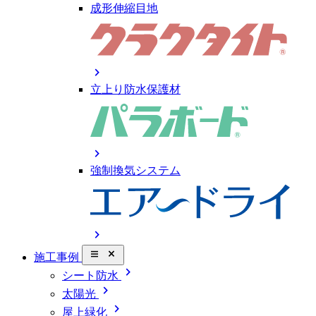
成形伸縮目地
chevron_right
立上り防水保護材
chevron_right
強制換気システム
chevron_right
close_small
施工事例
chevron_right
シート防水
chevron_right
太陽光
chevron_right
屋上緑化