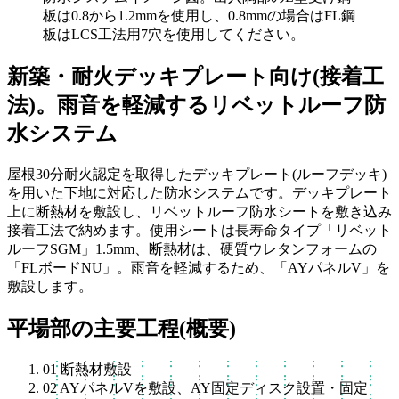
板は0.8から1.2mmを使用し、0.8mmの場合はFL鋼
板はLCS工法用7穴を使用してください。
新築・耐火デッキプレート向け(接着工
法)。雨音を軽減するリベットルーフ防
水システム
屋根30分耐火認定を取得したデッキプレート(ルーフデッキ)
を用いた下地に対応した防水システムです。デッキプレート
上に断熱材を敷設し、リベットルーフ防水シートを敷き込み
接着工法で納めます。使用シートは長寿命タイプ「リベット
ルーフSGM」1.5mm、断熱材は、硬質ウレタンフォームの
「FLボードNU」。雨音を軽減するため、「AYパネルV」を
敷設します。
平場部の主要工程(概要)
01
断熱材敷設
02
AYパネルVを敷設、AY固定ディスク設置・固定