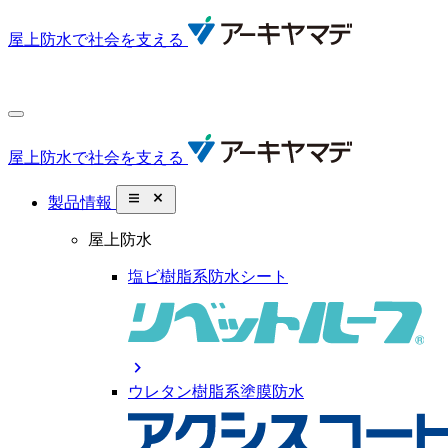
屋上防水で社会を支える
屋上防水で社会を支える
close_small
製品情報
屋上防水
塩ビ樹脂系防水シート
chevron_right
ウレタン樹脂系塗膜防水