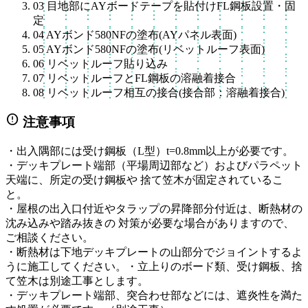
03
目地部にAYボードテープを貼付けFL鋼板設置・固
定
04
AYボンド580NFの塗布(AYパネル表面)
05
AYボンド580NFの塗布(リベットルーフ表面)
06
リベットルーフ貼り込み
07
リベットルーフとFL鋼板の溶融着接合
08
リベットルーフ相互の接合(接合部：溶融着接合)
error
注意事項
・出入隅部には受け鋼板（L型）t=0.8mm以上が必要です。
・デッキプレート端部（平場周辺部など）およびパラペット
天端に、所定の受け鋼板や 捨て笠木が固定されているこ
と。
・屋根の出入口付近やタラップの昇降部分付近は、断熱材の
沈み込みや踏み抜きの 対策が必要な場合がありますので、
ご相談ください。
・断熱材は下地デッキプレートの山部分でジョイントするよ
うに施工してください。・立上りのボード類、受け鋼板、捨
て笠木は別途工事とします。
・デッキプレート端部、突合わせ部などには、遮炎性を満た