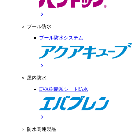
chevron_right
プール防水
プール防水システム
chevron_right
屋内防水
EVA樹脂系シート防水
chevron_right
防水関連製品