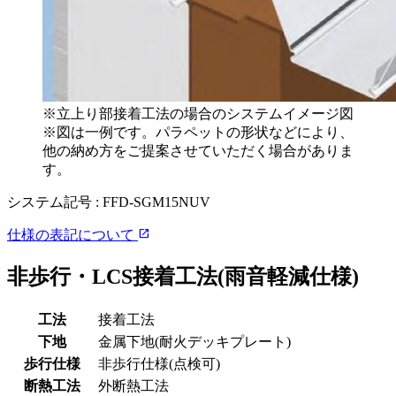
※立上り部接着工法の場合のシステムイメージ図
※図は一例です。パラペットの形状などにより、
他の納め方をご提案させていただく場合がありま
す。
システム記号 :
FFD-SGM15NUV
open_in_new
仕様の表記について
非歩行・LCS接着工法(雨音軽減仕様)
工法
接着工法
下地
金属下地(耐火デッキプレート)
歩行仕様
非歩行仕様(点検可)
断熱工法
外断熱工法