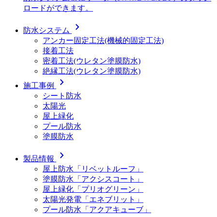
ロードができます。
chevron_right
防水システム
アンカー固定工法(機械的固定工法)
接着工法
密着工法(ウレタン塗膜防水)
絶縁工法(ウレタン塗膜防水)
chevron_right
施工事例
シート防水
太陽光
屋上緑化
プール防水
塗膜防水
chevron_right
製品情報
屋上防水「リベットルーフ」
塗膜防水「アクシスコート」
屋上緑化「プリオグリーン」
太陽光発電「エネブリット」
プール防水「アクアキューブ」