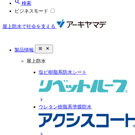
search
検索
ビジネスモード
屋上防水で社会を支える
close_small
製品情報
屋上防水
塩ビ樹脂系防水シート
chevron_right
ウレタン樹脂系塗膜防水
chevron_right