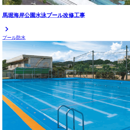
馬堀海岸公園水泳プール改修工事
chevron_right
プール防水