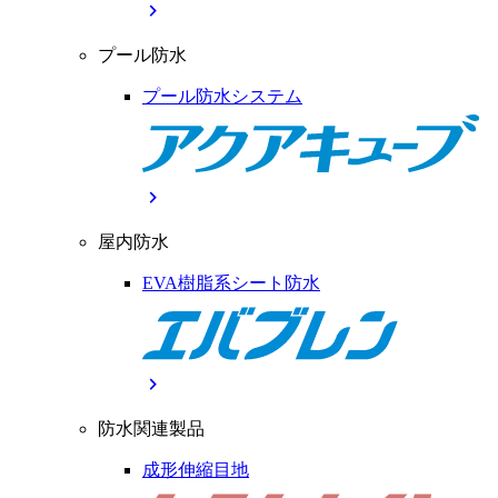
chevron_right
プール防水
プール防水システム
chevron_right
屋内防水
EVA樹脂系シート防水
chevron_right
防水関連製品
成形伸縮目地