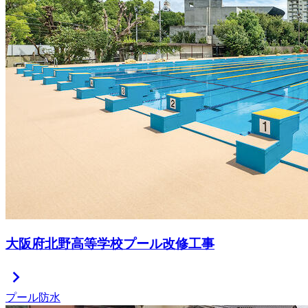
大阪府北野高等学校プール改修工事
chevron_right
プール防水