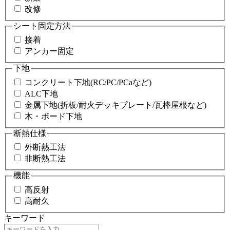
改修
シート固定方法
接着
アンカー固定
下地
コンクリート下地(RC/PC/PCaなど)
ALC下地
金属下地(折板/耐火デッキプレート/瓦棒屋根など)
木・ボード下地
断熱仕様
外断熱工法
非断熱工法
機能
高反射
高耐久
キーワード