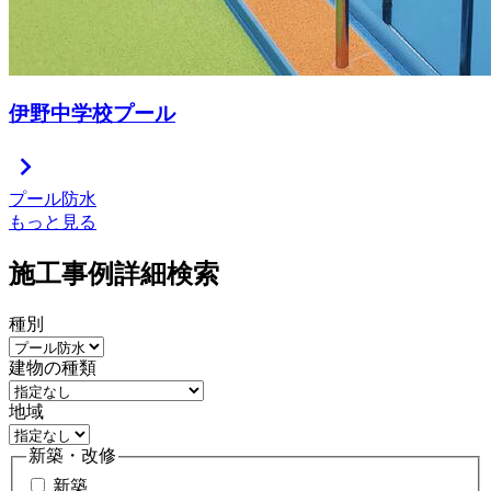
伊野中学校プール
chevron_right
プール防水
もっと見る
施工事例詳細検索
種別
建物の種類
地域
新築・改修
新築