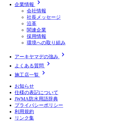
chevron_right
企業情報
会社情報
社長メッセージ
沿革
関連企業
採用情報
環境への取り組み
chevron_right
アーキヤマデの強み
chevron_right
よくある質問
chevron_right
施工店一覧
お知らせ
仕様の表記について
JWMA防水用語辞典
プライバシーポリシー
利用規約
リンク集