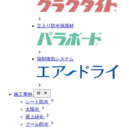
chevron_right
立上り防水保護材
chevron_right
強制換気システム
chevron_right
close_small
施工事例
chevron_right
シート防水
chevron_right
太陽光
chevron_right
屋上緑化
chevron_right
プール防水