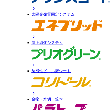
chevron_right
太陽光発電固定システム
chevron_right
屋上緑化システム
chevron_right
防滑性ビニル床シート
chevron_right
金物・水切・笠木