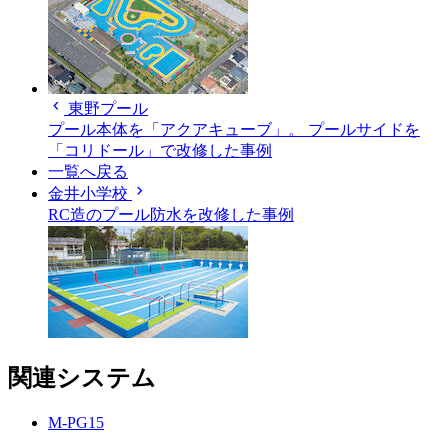
chevron_left
東野プール
プール本体を「アクアキューブ」。 プールサイドを
「コリドール」で改修した事例
一覧へ戻る
chevron_right
金井小学校
RC造のプール防水を改修した事例
関連システム
M-PG15