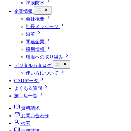
chevron_right
塗膜防水
close_small
企業情報
chevron_right
会社概要
chevron_right
社長メッセージ
chevron_right
沿革
chevron_right
関連企業
chevron_right
採用情報
chevron_right
環境への取り組み
close_small
デジタルカタログ
chevron_right
使い方について
chevron_right
CADデータ
chevron_right
よくある質問
chevron_right
施工店一覧
book_ribbon
資料請求
mail
お問い合わせ
search
検索
book_ribbon
資料請求