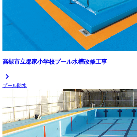
高槻市立郡家小学校プール水槽改修工事
chevron_right
プール防水