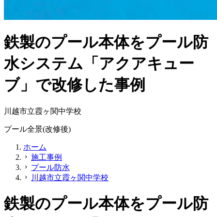
鉄製のプール本体をプール防
水システム「アクアキュー
ブ」で改修した事例
川越市立霞ヶ関中学校
プール全景(改修後)
ホーム
施工事例
chevron_right
プール防水
chevron_right
川越市立霞ヶ関中学校
chevron_right
鉄製のプール本体をプール防