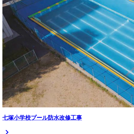
七塚小学校プール防水改修工事
chevron_right