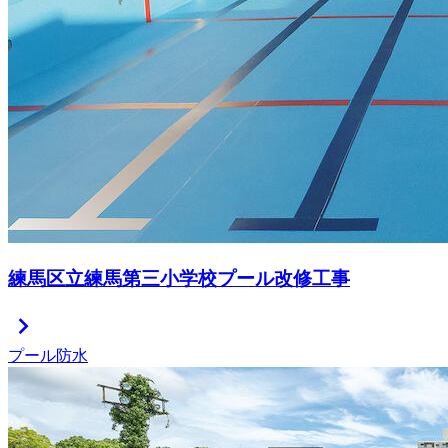
練馬区立練馬第三小学校プール改修工事
chevron_right
プール防水