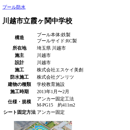
プール防水
川越市立霞ヶ関中学校
プール本体:鉄製
構造
プールサイド:RC製
所在地
埼玉県
川越市
施主
川越市
設計
川越市
施工
株式会社エスケイ美創
防水施工
株式会社グンリツ
建物の種類
学校教育施設
施工時期
2013年1月〜2月
アンカー固定工法
仕様・規模
M-PG15 約411m2
シート固定方法
アンカー固定