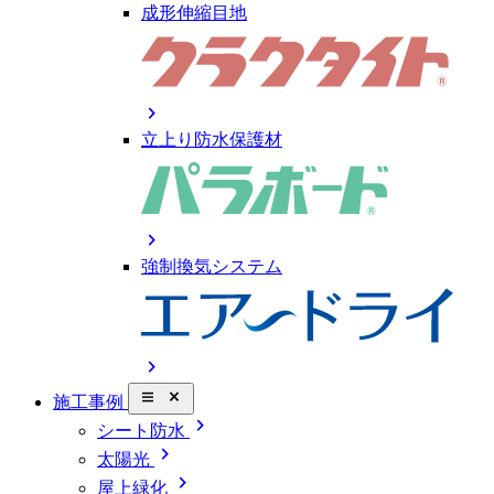
成形伸縮目地
chevron_right
立上り防水保護材
chevron_right
強制換気システム
chevron_right
close_small
施工事例
chevron_right
シート防水
chevron_right
太陽光
chevron_right
屋上緑化