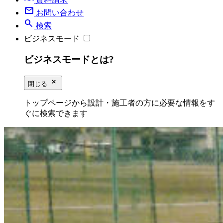
mail
お問い合わせ
search
検索
ビジネスモード
ビジネスモードとは?
close_small
閉じる
トップページから設計・施工者の方に必要な情報をす
ぐに検索できます