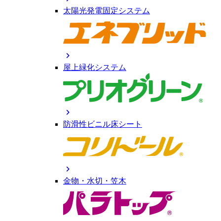
太陽光発電固定システム
chevron_right
屋上緑化システム
chevron_right
防滑性ビニル床シート
chevron_right
金物・水切・笠木