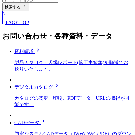
chevron_right
検索する
PAGE TOP
お問い合わせ・各種資料・データ
chevron_right
資料請求
製品カタログ・現場レポート(施工実績集)を郵送でお
送りいたします。
chevron_right
デジタルカタログ
カタログの閲覧、印刷、PDFデータ、URLの取得が可
能です。
chevron_right
CADデータ
防水システムCADデータ（JWW/DWG/PDF）のダウン