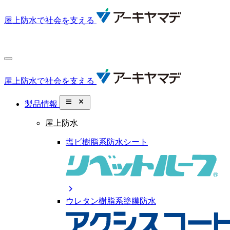
屋上防水で社会を支える
屋上防水で社会を支える
close_small
製品情報
屋上防水
塩ビ樹脂系防水シート
chevron_right
ウレタン樹脂系塗膜防水