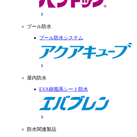
chevron_right
プール防水
プール防水システム
chevron_right
屋内防水
EVA樹脂系シート防水
chevron_right
防水関連製品