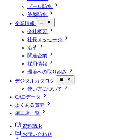
chevron_right
プール防水
chevron_right
塗膜防水
close_small
企業情報
chevron_right
会社概要
chevron_right
社長メッセージ
chevron_right
沿革
chevron_right
関連企業
chevron_right
採用情報
chevron_right
環境への取り組み
close_small
デジタルカタログ
chevron_right
使い方について
chevron_right
CADデータ
chevron_right
よくある質問
chevron_right
施工店一覧
book_ribbon
資料請求
mail
お問い合わせ