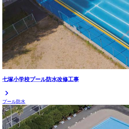
七塚小学校プール防水改修工事
chevron_right
プール防水