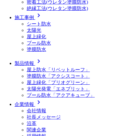
密着工法(ウレタン塗膜防水)
絶縁工法(ウレタン塗膜防水)
chevron_right
施工事例
シート防水
太陽光
屋上緑化
プール防水
塗膜防水
chevron_right
製品情報
屋上防水「リベットルーフ」
塗膜防水「アクシスコート」
屋上緑化「プリオグリーン」
太陽光発電「エネブリット」
プール防水「アクアキューブ」
chevron_right
企業情報
会社情報
社長メッセージ
沿革
関連企業