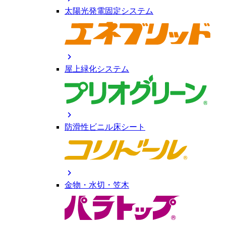
太陽光発電固定システム
chevron_right
屋上緑化システム
chevron_right
防滑性ビニル床シート
chevron_right
金物・水切・笠木