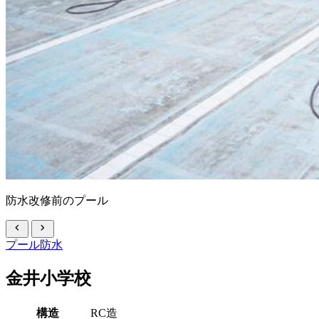
防水改修前のプール
chevron_left
chevron_right
プール防水
金井小学校
構造
RC造