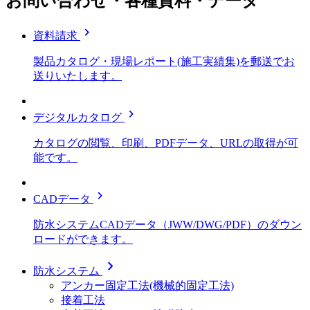
お問い合わせ・各種資料・データ
chevron_right
資料請求
製品カタログ・現場レポート(施工実績集)を郵送でお
送りいたします。
chevron_right
デジタルカタログ
カタログの閲覧、印刷、PDFデータ、URLの取得が可
能です。
chevron_right
CADデータ
防水システムCADデータ（JWW/DWG/PDF）のダウン
ロードができます。
chevron_right
防水システム
アンカー固定工法(機械的固定工法)
接着工法