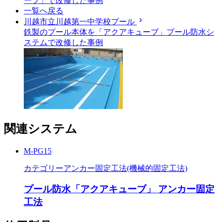
ーブ」で改修した事例
一覧へ戻る
chevron_right
川越市立川越第一中学校プール
鉄製のプール本体を「アクアキューブ」プール防水シ
ステムで改修した事例
関連システム
M-PG15
カテゴリー
アンカー固定工法(機械的固定工法)
プール防水「アクアキューブ」 アンカー固定
工法