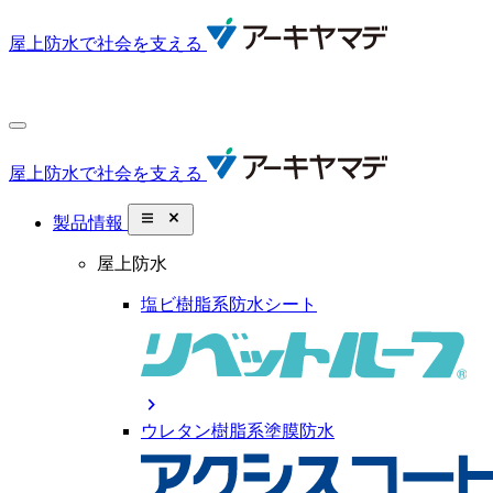
屋上防水で社会を支える
屋上防水で社会を支える
close_small
製品情報
屋上防水
塩ビ樹脂系防水シート
chevron_right
ウレタン樹脂系塗膜防水