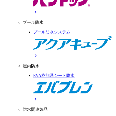
chevron_right
プール防水
プール防水システム
chevron_right
屋内防水
EVA樹脂系シート防水
chevron_right
防水関連製品