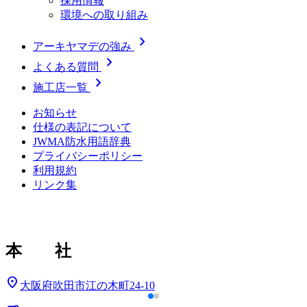
採用情報
環境への取り組み
chevron_right
アーキヤマデの強み
chevron_right
よくある質問
chevron_right
施工店一覧
お知らせ
仕様の表記について
JWMA防水用語辞典
プライバシーポリシー
利用規約
リンク集
本 社
location_on
大阪府吹田市江の木町24-10