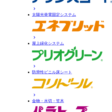
chevron_right
太陽光発電固定システム
chevron_right
屋上緑化システム
chevron_right
防滑性ビニル床シート
chevron_right
金物・水切・笠木