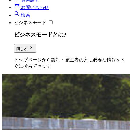
mail
お問い合わせ
search
検索
ビジネスモード
ビジネスモードとは?
close_small
閉じる
トップページから設計・施工者の方に必要な情報をす
ぐに検索できます