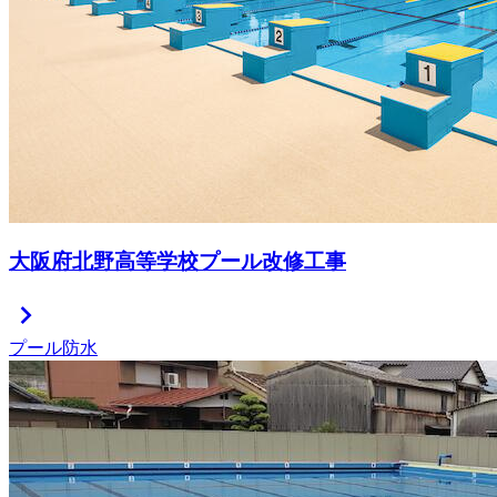
大阪府北野高等学校プール改修工事
chevron_right
プール防水