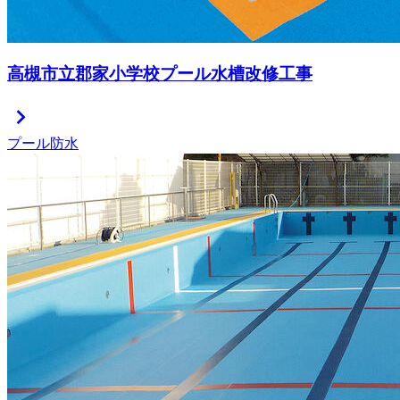
高槻市立郡家小学校プール水槽改修工事
chevron_right
プール防水