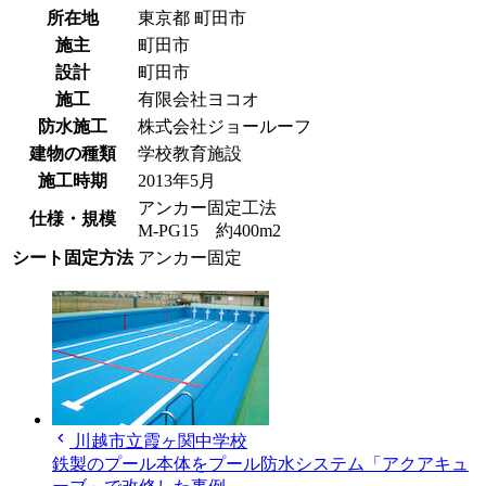
所在地
東京都
町田市
施主
町田市
設計
町田市
施工
有限会社ヨコオ
防水施工
株式会社ジョールーフ
建物の種類
学校教育施設
施工時期
2013年5月
アンカー固定工法
仕様・規模
M-PG15 約400m2
シート固定方法
アンカー固定
chevron_left
川越市立霞ヶ関中学校
鉄製のプール本体をプール防水システム「アクアキュ