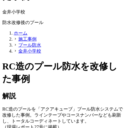
金井小学校
防水改修後のプール
ホーム
施工事例
chevron_right
プール防水
chevron_right
金井小学校
chevron_right
RC造のプール防水を改修し
た事例
解説
RC造のプールを「アクアキューブ」プール防水システムで
改修した事例。ラインテープやコースナンバーなども刷新
し、トータルコーディネートしています。
（現場レポート27号に掲載）