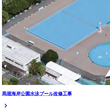
馬堀海岸公園水泳プール改修工事
chevron_right