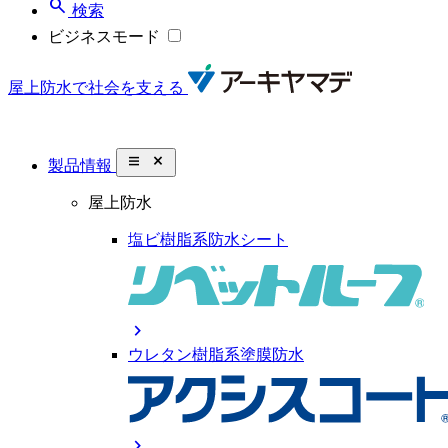
search
検索
ビジネスモード
屋上防水で社会を支える
close_small
製品情報
屋上防水
塩ビ樹脂系防水シート
chevron_right
ウレタン樹脂系塗膜防水
chevron_right