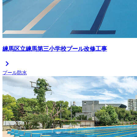
練馬区立練馬第三小学校プール改修工事
chevron_right
プール防水