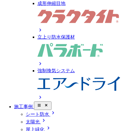
成形伸縮目地
chevron_right
立上り防水保護材
chevron_right
強制換気システム
chevron_right
close_small
施工事例
chevron_right
シート防水
chevron_right
太陽光
chevron_right
屋上緑化