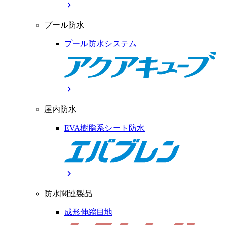
chevron_right
プール防水
プール防水システム
chevron_right
屋内防水
EVA樹脂系シート防水
chevron_right
防水関連製品
成形伸縮目地