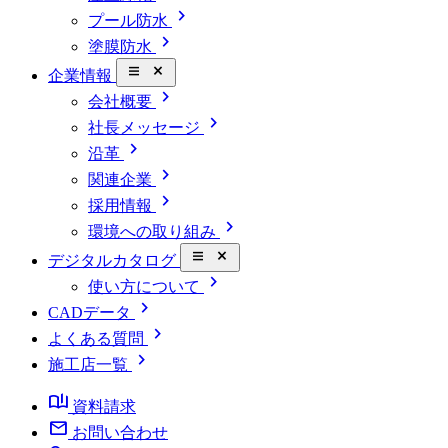
chevron_right
プール防水
chevron_right
塗膜防水
close_small
企業情報
chevron_right
会社概要
chevron_right
社長メッセージ
chevron_right
沿革
chevron_right
関連企業
chevron_right
採用情報
chevron_right
環境への取り組み
close_small
デジタルカタログ
chevron_right
使い方について
chevron_right
CADデータ
chevron_right
よくある質問
chevron_right
施工店一覧
book_ribbon
資料請求
mail
お問い合わせ