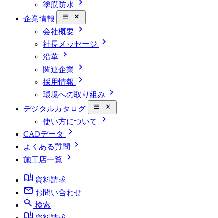
chevron_right
塗膜防水
close_small
企業情報
chevron_right
会社概要
chevron_right
社長メッセージ
chevron_right
沿革
chevron_right
関連企業
chevron_right
採用情報
chevron_right
環境への取り組み
close_small
デジタルカタログ
chevron_right
使い方について
chevron_right
CADデータ
chevron_right
よくある質問
chevron_right
施工店一覧
book_ribbon
資料請求
mail
お問い合わせ
search
検索
book_ribbon
資料請求