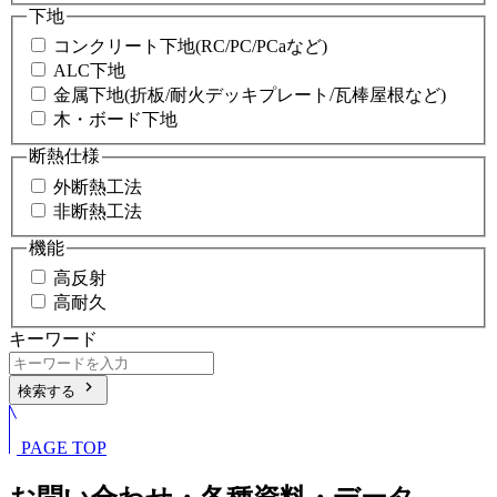
下地
コンクリート下地(RC/PC/PCaなど)
ALC下地
金属下地(折板/耐火デッキプレート/瓦棒屋根など)
木・ボード下地
断熱仕様
外断熱工法
非断熱工法
機能
高反射
高耐久
キーワード
chevron_right
検索する
PAGE TOP