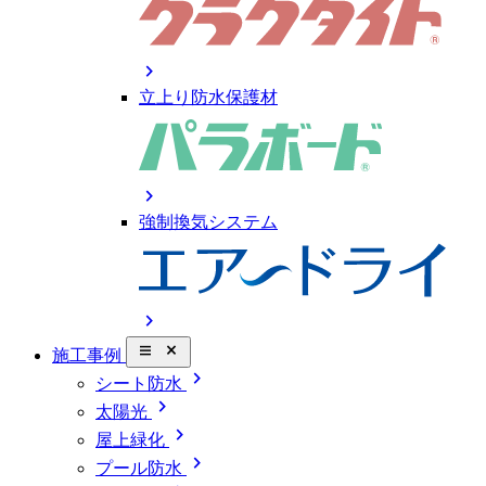
chevron_right
立上り防水保護材
chevron_right
強制換気システム
chevron_right
close_small
施工事例
chevron_right
シート防水
chevron_right
太陽光
chevron_right
屋上緑化
chevron_right
プール防水