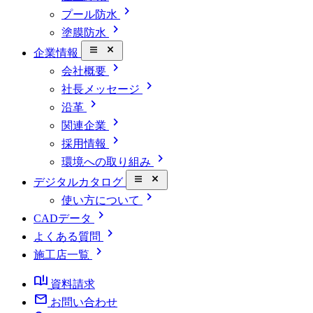
chevron_right
プール防水
chevron_right
塗膜防水
close_small
企業情報
chevron_right
会社概要
chevron_right
社長メッセージ
chevron_right
沿革
chevron_right
関連企業
chevron_right
採用情報
chevron_right
環境への取り組み
close_small
デジタルカタログ
chevron_right
使い方について
chevron_right
CADデータ
chevron_right
よくある質問
chevron_right
施工店一覧
book_ribbon
資料請求
mail
お問い合わせ