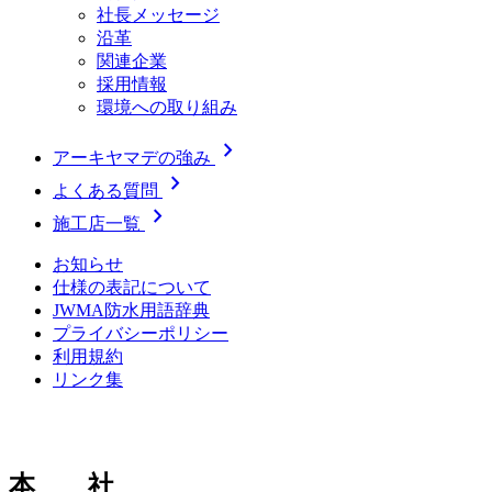
社長メッセージ
沿革
関連企業
採用情報
環境への取り組み
chevron_right
アーキヤマデの強み
chevron_right
よくある質問
chevron_right
施工店一覧
お知らせ
仕様の表記について
JWMA防水用語辞典
プライバシーポリシー
利用規約
リンク集
本 社