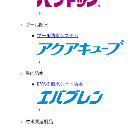
chevron_right
プール防水
プール防水システム
chevron_right
屋内防水
EVA樹脂系シート防水
chevron_right
防水関連製品