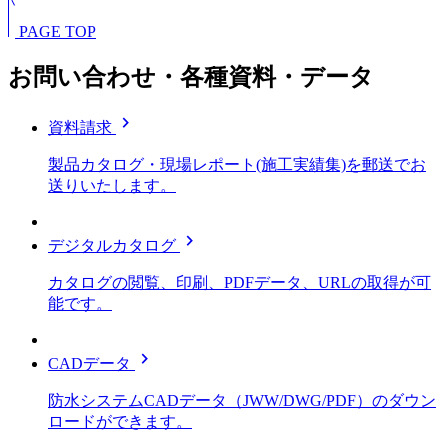
PAGE TOP
お問い合わせ・各種資料・データ
chevron_right
資料請求
製品カタログ・現場レポート(施工実績集)を郵送でお
送りいたします。
chevron_right
デジタルカタログ
カタログの閲覧、印刷、PDFデータ、URLの取得が可
能です。
chevron_right
CADデータ
防水システムCADデータ（JWW/DWG/PDF）のダウン
ロードができます。