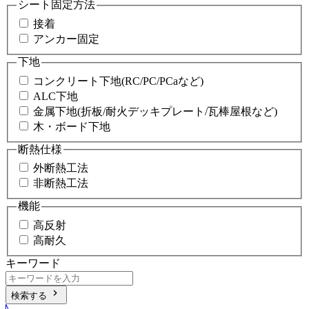
シート固定方法
接着
アンカー固定
下地
コンクリート下地(RC/PC/PCaなど)
ALC下地
金属下地(折板/耐火デッキプレート/瓦棒屋根など)
木・ボード下地
断熱仕様
外断熱工法
非断熱工法
機能
高反射
高耐久
キーワード
chevron_right
検索する