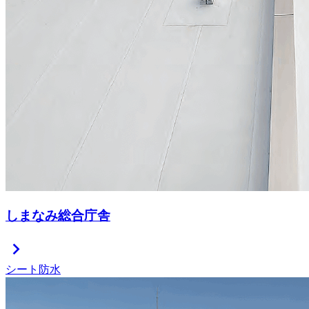
しまなみ総合庁舎
chevron_right
シート防水