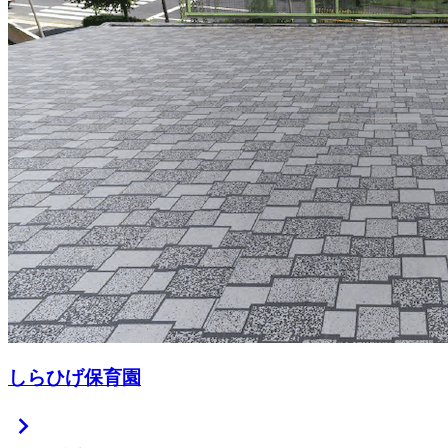
しらひげ保育園
chevron_right