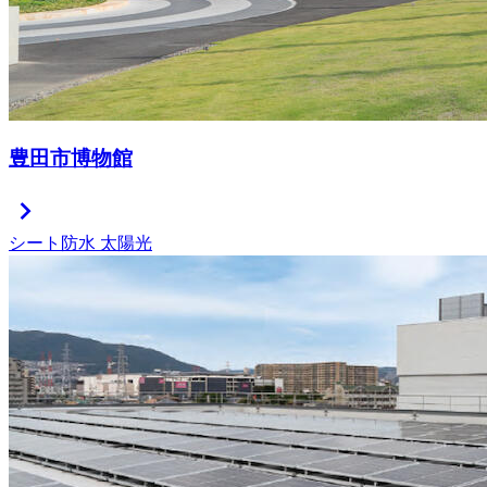
豊田市博物館
chevron_right
シート防水
太陽光