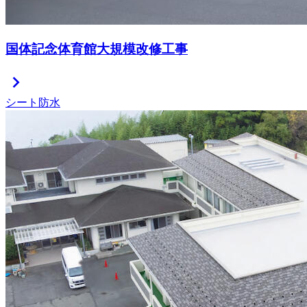
国体記念体育館大規模改修工事
chevron_right
シート防水