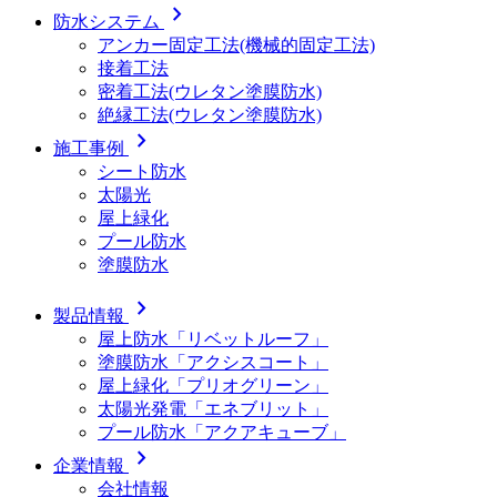
chevron_right
防水システム
アンカー固定工法(機械的固定工法)
接着工法
密着工法(ウレタン塗膜防水)
絶縁工法(ウレタン塗膜防水)
chevron_right
施工事例
シート防水
太陽光
屋上緑化
プール防水
塗膜防水
chevron_right
製品情報
屋上防水「リベットルーフ」
塗膜防水「アクシスコート」
屋上緑化「プリオグリーン」
太陽光発電「エネブリット」
プール防水「アクアキューブ」
chevron_right
企業情報
会社情報