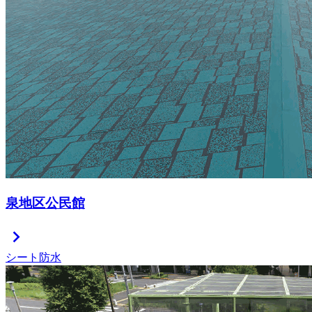
泉地区公民館
chevron_right
シート防水