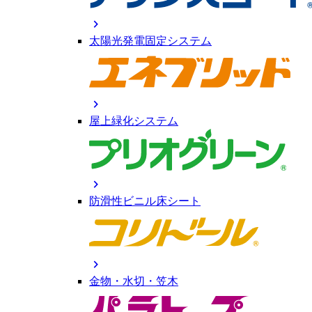
chevron_right
太陽光発電固定システム
chevron_right
屋上緑化システム
chevron_right
防滑性ビニル床シート
chevron_right
金物・水切・笠木