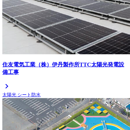
住友電気工業（株）伊丹製作所TTC太陽光発電設
備工事
chevron_right
太陽光
シート防水