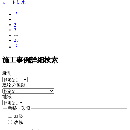
シート防水
chevron_left
1
2
3
28
chevron_right
施工事例詳細検索
種別
建物の種類
地域
新築・改修
新築
改修