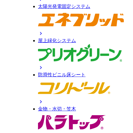
太陽光発電固定システム
chevron_right
屋上緑化システム
chevron_right
防滑性ビニル床シート
chevron_right
金物・水切・笠木