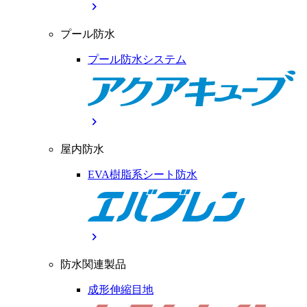
chevron_right
プール防水
プール防水システム
chevron_right
屋内防水
EVA樹脂系シート防水
chevron_right
防水関連製品
成形伸縮目地