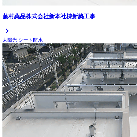
藤村薬品株式会社新本社棟新築工事
chevron_right
太陽光
シート防水