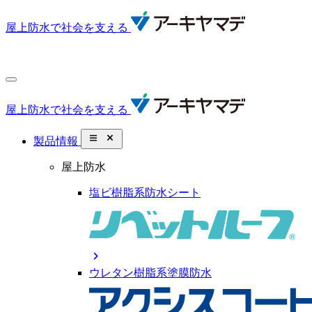
屋上防水で社会を支える
屋上防水で社会を支える
close_small
製品情報
屋上防水
塩ビ樹脂系防水シート
chevron_right
ウレタン樹脂系塗膜防水