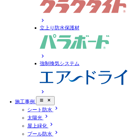
chevron_right
立上り防水保護材
chevron_right
強制換気システム
chevron_right
close_small
施工事例
chevron_right
シート防水
chevron_right
太陽光
chevron_right
屋上緑化
chevron_right
プール防水