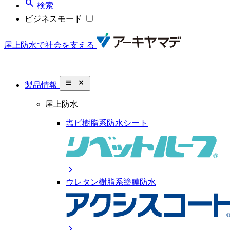
search
検索
ビジネスモード
屋上防水で社会を支える
close_small
製品情報
屋上防水
塩ビ樹脂系防水シート
chevron_right
ウレタン樹脂系塗膜防水
chevron_right