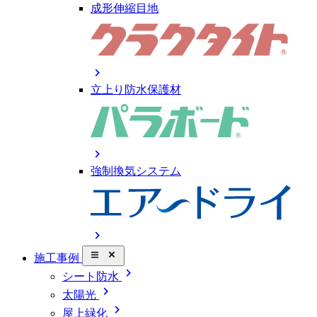
成形伸縮目地
chevron_right
立上り防水保護材
chevron_right
強制換気システム
chevron_right
close_small
施工事例
chevron_right
シート防水
chevron_right
太陽光
chevron_right
屋上緑化