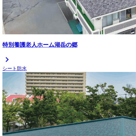
特別養護老人ホーム湖岳の郷
chevron_right
シート防水