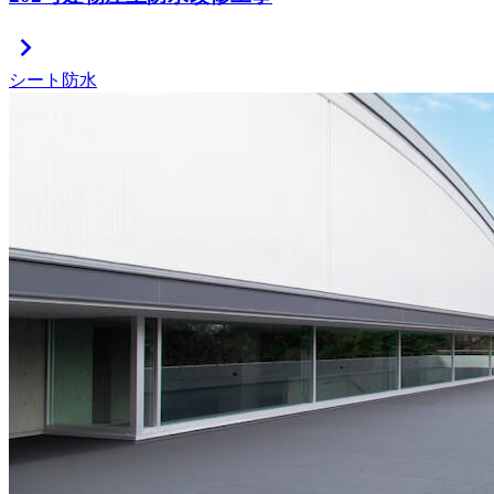
chevron_right
シート防水