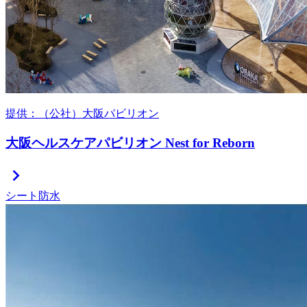
提供：（公社）大阪パビリオン
大阪ヘルスケアパビリオン Nest for Reborn
chevron_right
シート防水