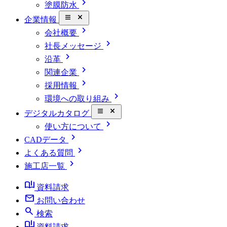
chevron_right
塗膜防水
close_small
企業情報
chevron_right
会社概要
chevron_right
社長メッセージ
chevron_right
沿革
chevron_right
関連企業
chevron_right
採用情報
chevron_right
環境への取り組み
close_small
デジタルカタログ
chevron_right
使い方について
chevron_right
CADデータ
chevron_right
よくある質問
chevron_right
施工店一覧
book_ribbon
資料請求
mail
お問い合わせ
search
検索
book_ribbon
資料請求