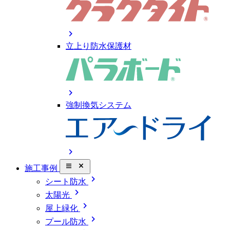
chevron_right
立上り防水保護材
chevron_right
強制換気システム
chevron_right
close_small
施工事例
chevron_right
シート防水
chevron_right
太陽光
chevron_right
屋上緑化
chevron_right
プール防水