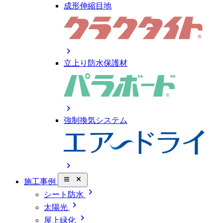
成形伸縮目地
chevron_right
立上り防水保護材
chevron_right
強制換気システム
chevron_right
close_small
施工事例
chevron_right
シート防水
chevron_right
太陽光
chevron_right
屋上緑化