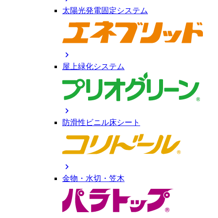
太陽光発電固定システム
chevron_right
屋上緑化システム
chevron_right
防滑性ビニル床シート
chevron_right
金物・水切・笠木