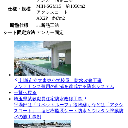
アンカー固定工法
MIH-SGM15 約1050m2
仕様・規模
アクシスコート
AX2P 約7m2
断熱仕様
非断熱工法
シート固定方法
アンカー固定
chevron_left
川越市立大東東小学校屋上防水改修工事
メンテナンス費用の削減を達成する防水システム
一覧へ戻る
chevron_right
埼玉県某教職員住宅防水改修工事
平場部は「リベットルーフ」役物廻りなどは「アクシ
スコート」。塩ビ樹脂系シート防水とウレタン塗膜防
水の施工事例