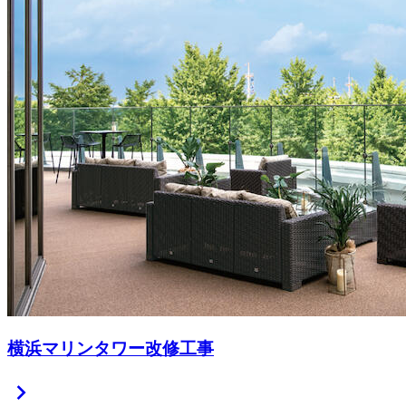
横浜マリンタワー改修工事
chevron_right