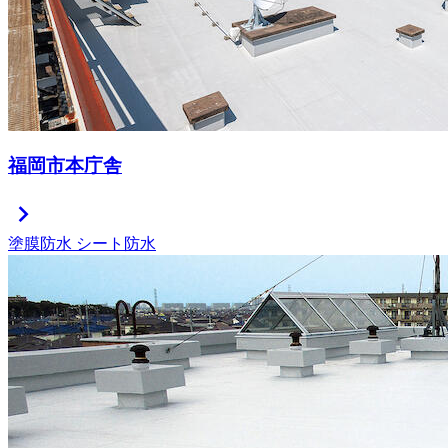
福岡市本庁舎
chevron_right
塗膜防水
シート防水