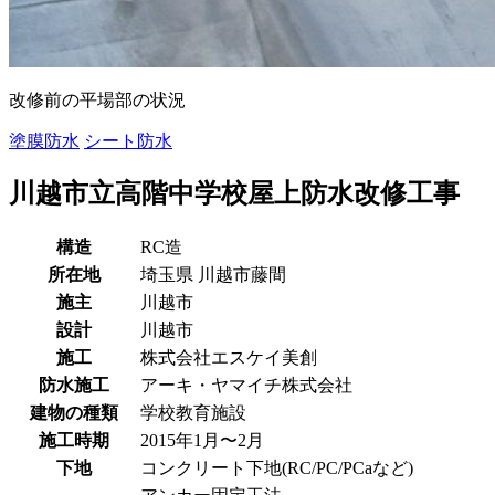
改修前の平場部の状況
塗膜防水
シート防水
川越市立高階中学校屋上防水改修工事
構造
RC造
所在地
埼玉県
川越市藤間
施主
川越市
設計
川越市
施工
株式会社エスケイ美創
防水施工
アーキ・ヤマイチ株式会社
建物の種類
学校教育施設
施工時期
2015年1月〜2月
下地
コンクリート下地(RC/PC/PCaなど)