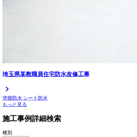
埼玉県某教職員住宅防水改修工事
chevron_right
塗膜防水
シート防水
もっと見る
施工事例詳細検索
種別