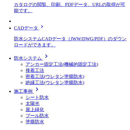
カタログの閲覧、印刷、PDFデータ、URLの取得が可
能です。
chevron_right
CADデータ
防水システムCADデータ（JWW/DWG/PDF）のダウン
ロードができます。
chevron_right
防水システム
アンカー固定工法(機械的固定工法)
接着工法
密着工法(ウレタン塗膜防水)
絶縁工法(ウレタン塗膜防水)
chevron_right
施工事例
シート防水
太陽光
屋上緑化
プール防水
塗膜防水