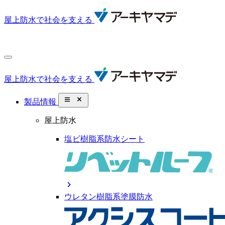
屋上防水で社会を支える
屋上防水で社会を支える
close_small
製品情報
屋上防水
塩ビ樹脂系防水シート
chevron_right
ウレタン樹脂系塗膜防水