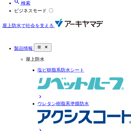
search
検索
ビジネスモード
屋上防水で社会を支える
close_small
製品情報
屋上防水
塩ビ樹脂系防水シート
chevron_right
ウレタン樹脂系塗膜防水
chevron_right