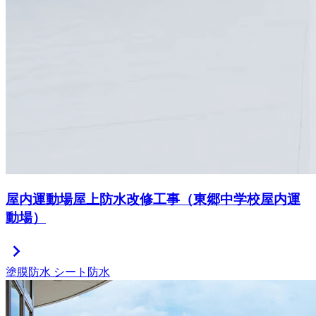
屋内運動場屋上防水改修工事（東郷中学校屋内運
動場）
chevron_right
塗膜防水
シート防水