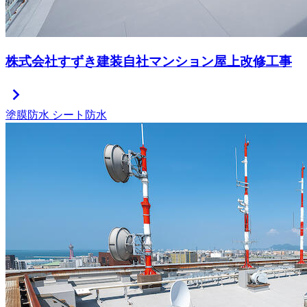
株式会社すずき建装自社マンション屋上改修工事
chevron_right
塗膜防水
シート防水