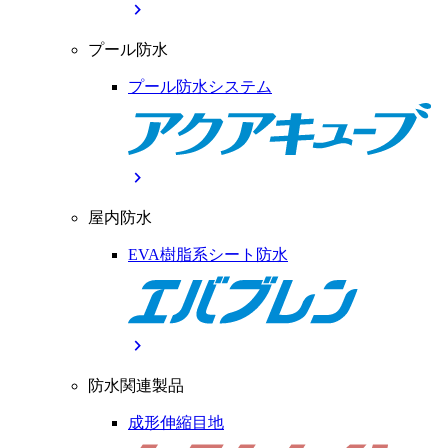
chevron_right
プール防水
プール防水システム
chevron_right
屋内防水
EVA樹脂系シート防水
chevron_right
防水関連製品
成形伸縮目地