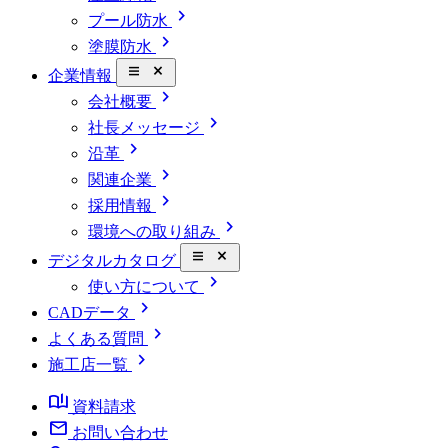
chevron_right
プール防水
chevron_right
塗膜防水
close_small
企業情報
chevron_right
会社概要
chevron_right
社長メッセージ
chevron_right
沿革
chevron_right
関連企業
chevron_right
採用情報
chevron_right
環境への取り組み
close_small
デジタルカタログ
chevron_right
使い方について
chevron_right
CADデータ
chevron_right
よくある質問
chevron_right
施工店一覧
book_ribbon
資料請求
mail
お問い合わせ