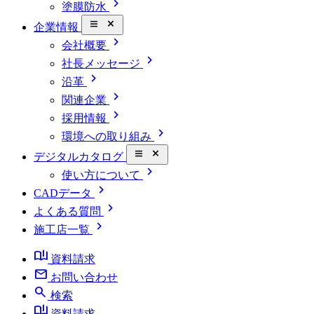
chevron_right
塗膜防水
close_small
企業情報
chevron_right
会社概要
chevron_right
社長メッセージ
chevron_right
沿革
chevron_right
関連企業
chevron_right
採用情報
chevron_right
環境への取り組み
close_small
デジタルカタログ
chevron_right
使い方について
chevron_right
CADデータ
chevron_right
よくある質問
chevron_right
施工店一覧
book_ribbon
資料請求
mail
お問い合わせ
search
検索
book_ribbon
資料請求