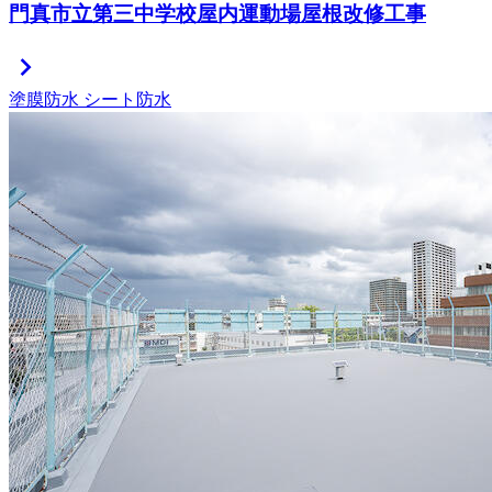
門真市立第三中学校屋内運動場屋根改修工事
chevron_right
塗膜防水
シート防水