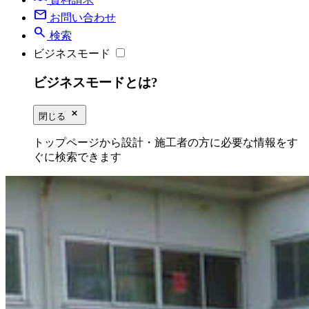
mail
お問い合わせ
search
検索
ビジネスモード
ビジネスモードとは?
close_small
閉じる
トップページから設計・施工者の方に必要な情報をす
ぐに検索できます