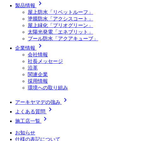
chevron_right
製品情報
屋上防水「リベットルーフ」
塗膜防水「アクシスコート」
屋上緑化「プリオグリーン」
太陽光発電「エネブリット」
プール防水「アクアキューブ」
chevron_right
企業情報
会社情報
社長メッセージ
沿革
関連企業
採用情報
環境への取り組み
chevron_right
アーキヤマデの強み
chevron_right
よくある質問
chevron_right
施工店一覧
お知らせ
仕様の表記について