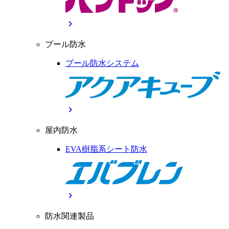
chevron_right
プール防水
プール防水システム
chevron_right
屋内防水
EVA樹脂系シート防水
chevron_right
防水関連製品