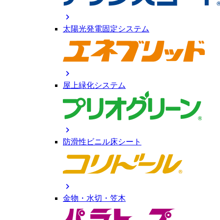
chevron_right
太陽光発電固定システム
chevron_right
屋上緑化システム
chevron_right
防滑性ビニル床シート
chevron_right
金物・水切・笠木