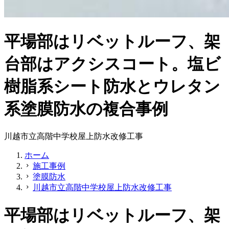
平場部はリベットルーフ、架
台部はアクシスコート。塩ビ
樹脂系シート防水とウレタン
系塗膜防水の複合事例
川越市立高階中学校屋上防水改修工事
ホーム
施工事例
chevron_right
塗膜防水
chevron_right
川越市立高階中学校屋上防水改修工事
chevron_right
平場部はリベットルーフ、架