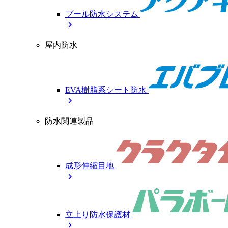
プール防水システム
chevron_right
屋内防水
EVA樹脂系シート防水
chevron_right
防水関連製品
成形伸縮目地
chevron_right
立上り防水保護材
chevron_right