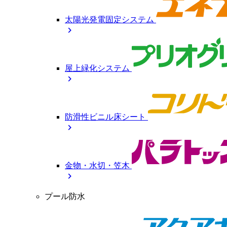
太陽光発電固定システム
chevron_right
屋上緑化システム
chevron_right
防滑性ビニル床シート
chevron_right
金物・水切・笠木
chevron_right
プール防水