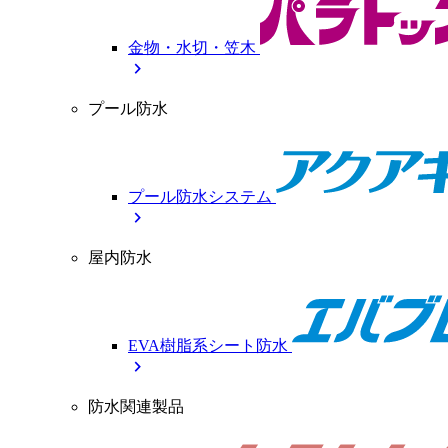
金物・水切・笠木
chevron_right
プール防水
プール防水システム
chevron_right
屋内防水
EVA樹脂系シート防水
chevron_right
防水関連製品