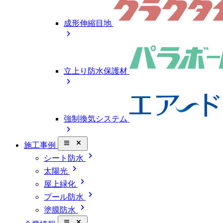
成形伸縮目地
chevron_right
立上り防水保護材
chevron_right
強制換気システム
chevron_right
close_small
施工事例
chevron_right
シート防水
chevron_right
太陽光
chevron_right
屋上緑化
chevron_right
プール防水
chevron_right
塗膜防水
close_small