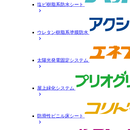
塩ビ樹脂系防水シート
chevron_right
ウレタン樹脂系塗膜防水
chevron_right
太陽光発電固定システム
chevron_right
屋上緑化システム
chevron_right
防滑性ビニル床シート
chevron_right