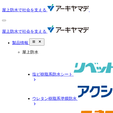
屋上防水で社会を支える
屋上防水で社会を支える
close_small
製品情報
屋上防水
塩ビ樹脂系防水シート
chevron_right
ウレタン樹脂系塗膜防水
chevron_right