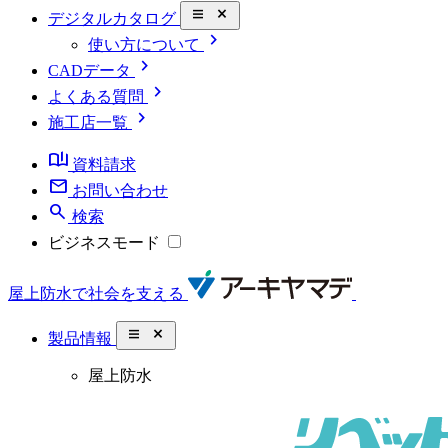
close_small
デジタルカタログ
chevron_right
使い方について
chevron_right
CADデータ
chevron_right
よくある質問
chevron_right
施工店一覧
book_ribbon
資料請求
mail
お問い合わせ
search
検索
ビジネスモード
屋上防水で社会を支える
close_small
製品情報
屋上防水