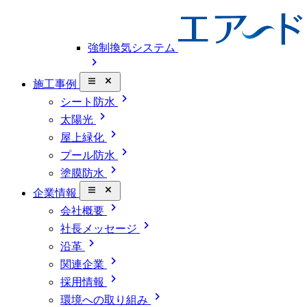
強制換気システム
chevron_right
close_small
施工事例
chevron_right
シート防水
chevron_right
太陽光
chevron_right
屋上緑化
chevron_right
プール防水
chevron_right
塗膜防水
close_small
企業情報
chevron_right
会社概要
chevron_right
社長メッセージ
chevron_right
沿革
chevron_right
関連企業
chevron_right
採用情報
chevron_right
環境への取り組み