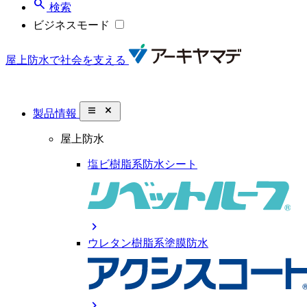
search
検索
ビジネスモード
屋上防水で社会を支える
close_small
製品情報
屋上防水
塩ビ樹脂系防水シート
chevron_right
ウレタン樹脂系塗膜防水
chevron_right