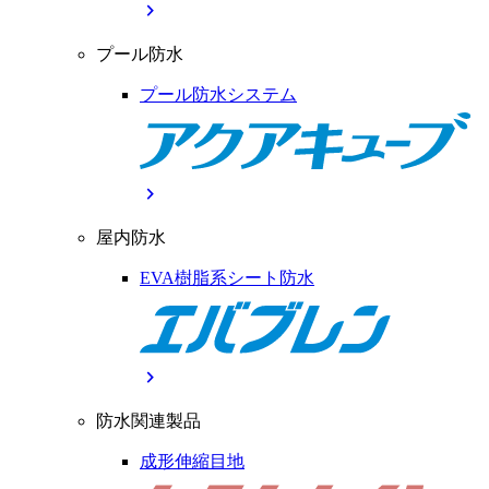
chevron_right
プール防水
プール防水システム
chevron_right
屋内防水
EVA樹脂系シート防水
chevron_right
防水関連製品
成形伸縮目地