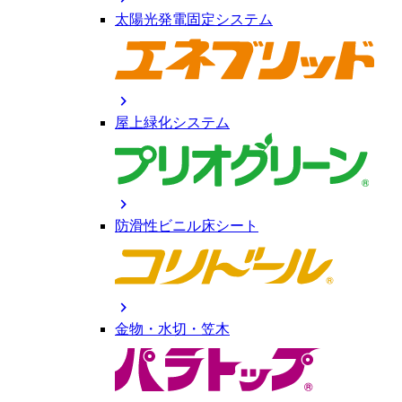
太陽光発電固定システム
chevron_right
屋上緑化システム
chevron_right
防滑性ビニル床シート
chevron_right
金物・水切・笠木