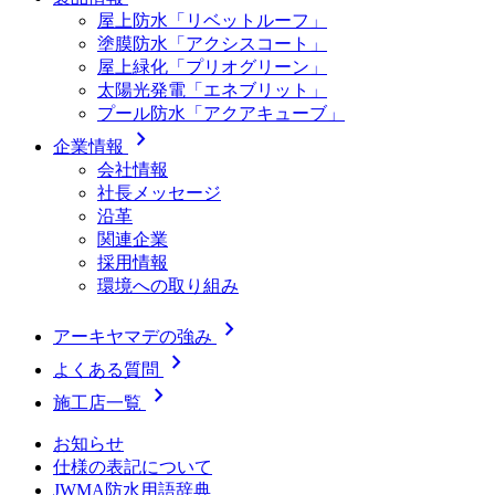
屋上防水「リベットルーフ」
塗膜防水「アクシスコート」
屋上緑化「プリオグリーン」
太陽光発電「エネブリット」
プール防水「アクアキューブ」
chevron_right
企業情報
会社情報
社長メッセージ
沿革
関連企業
採用情報
環境への取り組み
chevron_right
アーキヤマデの強み
chevron_right
よくある質問
chevron_right
施工店一覧
お知らせ
仕様の表記について
JWMA防水用語辞典