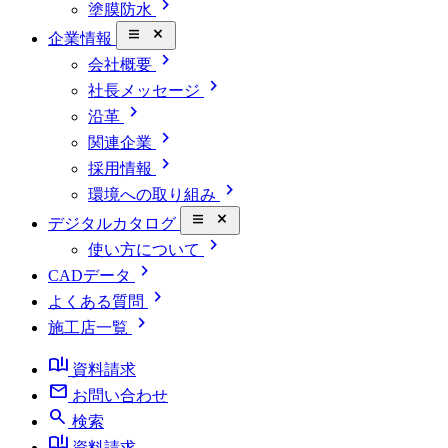
chevron_right
塗膜防水
close_small
企業情報
chevron_right
会社概要
chevron_right
社長メッセージ
chevron_right
沿革
chevron_right
関連企業
chevron_right
採用情報
chevron_right
環境への取り組み
close_small
デジタルカタログ
chevron_right
使い方について
chevron_right
CADデータ
chevron_right
よくある質問
chevron_right
施工店一覧
book_ribbon
資料請求
mail
お問い合わせ
search
検索
book_ribbon
資料請求