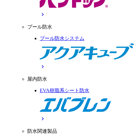
chevron_right
プール防水
プール防水システム
chevron_right
屋内防水
EVA樹脂系シート防水
chevron_right
防水関連製品