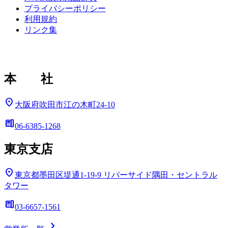
プライバシーポリシー
利用規約
リンク集
本 社
location_on
大阪府吹田市江の木町24-10
deskphone
06-6385-1268
東京支店
location_on
東京都墨田区堤通1-19-9
リバーサイド隅田・セントラル
タワー
deskphone
03-6657-1561
chevron_right