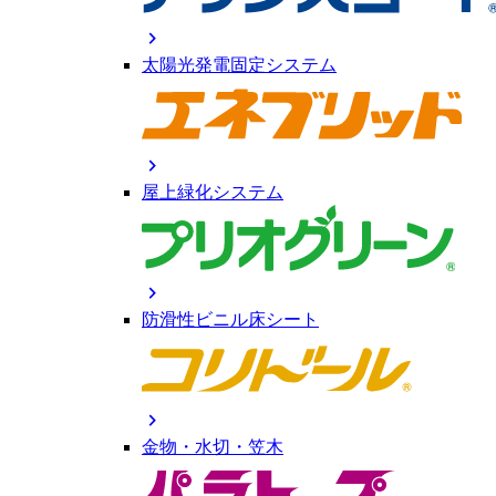
chevron_right
太陽光発電固定システム
chevron_right
屋上緑化システム
chevron_right
防滑性ビニル床シート
chevron_right
金物・水切・笠木