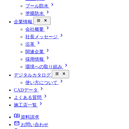
chevron_right
プール防水
chevron_right
塗膜防水
close_small
企業情報
chevron_right
会社概要
chevron_right
社長メッセージ
chevron_right
沿革
chevron_right
関連企業
chevron_right
採用情報
chevron_right
環境への取り組み
close_small
デジタルカタログ
chevron_right
使い方について
chevron_right
CADデータ
chevron_right
よくある質問
chevron_right
施工店一覧
book_ribbon
資料請求
mail
お問い合わせ