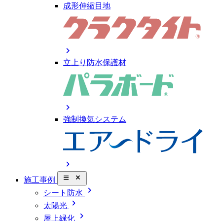
成形伸縮目地
chevron_right
立上り防水保護材
chevron_right
強制換気システム
chevron_right
close_small
施工事例
chevron_right
シート防水
chevron_right
太陽光
chevron_right
屋上緑化