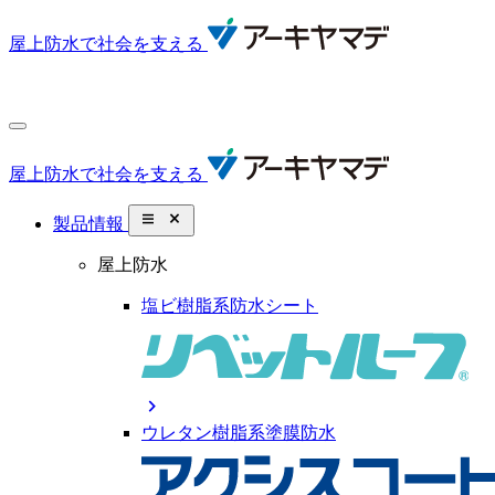
屋上防水で社会を支える
屋上防水で社会を支える
close_small
製品情報
屋上防水
塩ビ樹脂系防水シート
chevron_right
ウレタン樹脂系塗膜防水