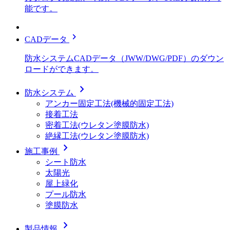
能です。
chevron_right
CADデータ
防水システムCADデータ（JWW/DWG/PDF）のダウン
ロードができます。
chevron_right
防水システム
アンカー固定工法(機械的固定工法)
接着工法
密着工法(ウレタン塗膜防水)
絶縁工法(ウレタン塗膜防水)
chevron_right
施工事例
シート防水
太陽光
屋上緑化
プール防水
塗膜防水
chevron_right
製品情報