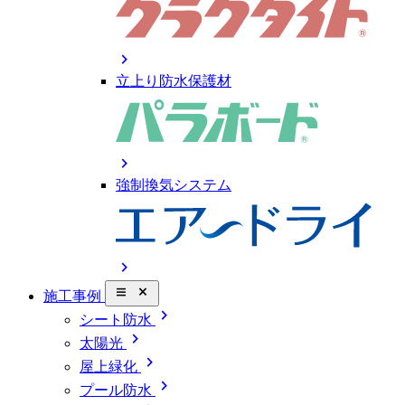
chevron_right
立上り防水保護材
chevron_right
強制換気システム
chevron_right
close_small
施工事例
chevron_right
シート防水
chevron_right
太陽光
chevron_right
屋上緑化
chevron_right
プール防水