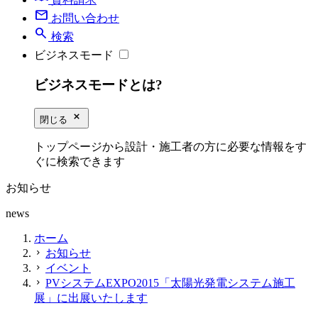
mail
お問い合わせ
search
検索
ビジネスモード
ビジネスモードとは?
close_small
閉じる
トップページから設計・施工者の方に必要な情報をす
ぐに検索できます
お知らせ
news
ホーム
お知らせ
chevron_right
イベント
chevron_right
PVシステムEXPO2015「太陽光発電システム施工
chevron_right
展」に出展いたします