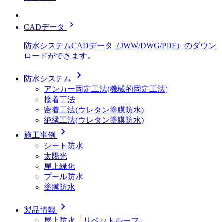
chevron_right
CADデータ
防水システムCADデータ（JWW/DWG/PDF）のダウン
ロードができます。
chevron_right
防水システム
アンカー固定工法(機械的固定工法)
接着工法
密着工法(ウレタン塗膜防水)
絶縁工法(ウレタン塗膜防水)
chevron_right
施工事例
シート防水
太陽光
屋上緑化
プール防水
塗膜防水
chevron_right
製品情報
屋上防水「リベットルーフ」