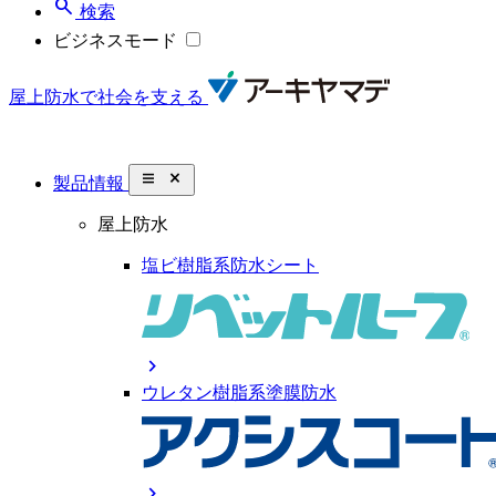
search
検索
ビジネスモード
屋上防水で社会を支える
close_small
製品情報
屋上防水
塩ビ樹脂系防水シート
chevron_right
ウレタン樹脂系塗膜防水
chevron_right