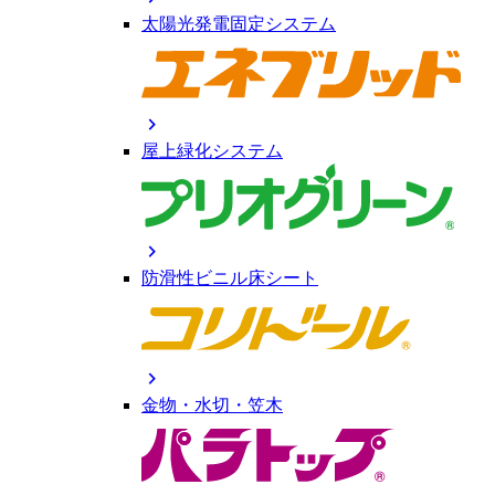
太陽光発電固定システム
chevron_right
屋上緑化システム
chevron_right
防滑性ビニル床シート
chevron_right
金物・水切・笠木