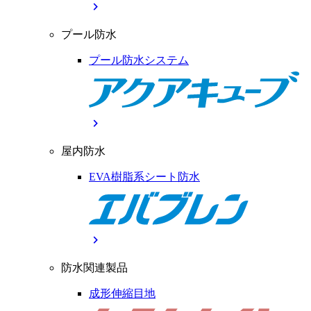
chevron_right
プール防水
プール防水システム
chevron_right
屋内防水
EVA樹脂系シート防水
chevron_right
防水関連製品
成形伸縮目地