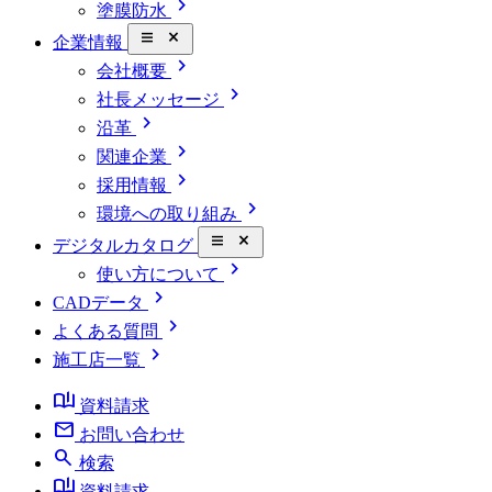
chevron_right
塗膜防水
close_small
企業情報
chevron_right
会社概要
chevron_right
社長メッセージ
chevron_right
沿革
chevron_right
関連企業
chevron_right
採用情報
chevron_right
環境への取り組み
close_small
デジタルカタログ
chevron_right
使い方について
chevron_right
CADデータ
chevron_right
よくある質問
chevron_right
施工店一覧
book_ribbon
資料請求
mail
お問い合わせ
search
検索
book_ribbon
資料請求