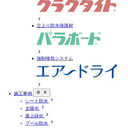
chevron_right
立上り防水保護材
chevron_right
強制換気システム
chevron_right
close_small
施工事例
chevron_right
シート防水
chevron_right
太陽光
chevron_right
屋上緑化
chevron_right
プール防水