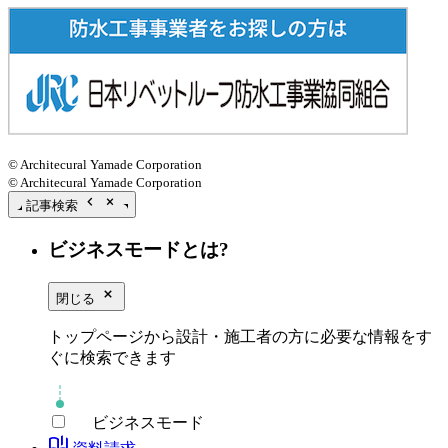
© Architecural Yamade Corporation
© Architecural Yamade Corporation
chevron_left
close_small
記事検索
ビジネスモードとは?
close_small
閉じる
トップページから設計・施工者の方に必要な情報をす
ぐに検索できます
ビジネスモード
book_ribbon