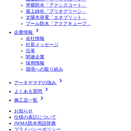
塗膜防水「アクシスコート」
屋上緑化「プリオグリーン」
太陽光発電「エネブリット」
プール防水「アクアキューブ」
chevron_right
企業情報
会社情報
社長メッセージ
沿革
関連企業
採用情報
環境への取り組み
chevron_right
アーキヤマデの強み
chevron_right
よくある質問
chevron_right
施工店一覧
お知らせ
仕様の表記について
JWMA防水用語辞典
プライバシーポリシー