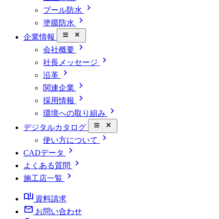
chevron_right
プール防水
chevron_right
塗膜防水
close_small
企業情報
chevron_right
会社概要
chevron_right
社長メッセージ
chevron_right
沿革
chevron_right
関連企業
chevron_right
採用情報
chevron_right
環境への取り組み
close_small
デジタルカタログ
chevron_right
使い方について
chevron_right
CADデータ
chevron_right
よくある質問
chevron_right
施工店一覧
book_ribbon
資料請求
mail
お問い合わせ