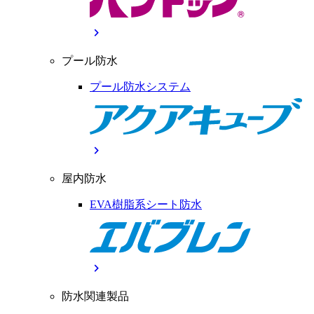
chevron_right
プール防水
プール防水システム
chevron_right
屋内防水
EVA樹脂系シート防水
chevron_right
防水関連製品