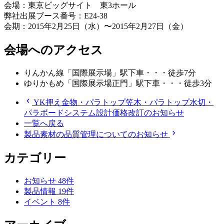
会場：東京ビッグサイト 東3ホール
弊社出展ブース番号：E24-38
会期：2015年2月25日（水）〜2015年2月27日（金）
会場へのアクセス
りんかん線「国際展示場」駅下車・・・徒歩7分
ゆりかもめ「国際展示場正門」駅下車・・・徒歩3分
chevron_left
YK押え金物・パラトップ笠木・パラトップ水切・
パラボードシステム設計価格改訂のお知らせ
一覧へ戻る
chevron_right
製品素材の品質管理についてのお知らせ
カテゴリー
お知らせ
48
件
製品情報
19
件
イベント
8
件