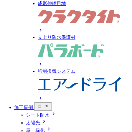
成形伸縮目地
chevron_right
立上り防水保護材
chevron_right
強制換気システム
chevron_right
close_small
施工事例
chevron_right
シート防水
chevron_right
太陽光
chevron_right
屋上緑化