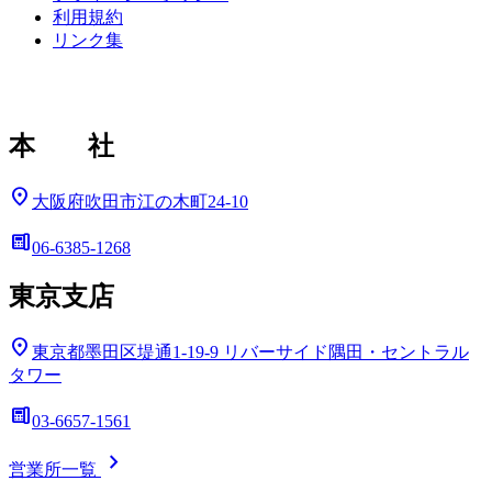
利用規約
リンク集
本 社
location_on
大阪府吹田市江の木町24-10
deskphone
06-6385-1268
東京支店
location_on
東京都墨田区堤通1-19-9
リバーサイド隅田・セントラル
タワー
deskphone
03-6657-1561
chevron_right
営業所一覧