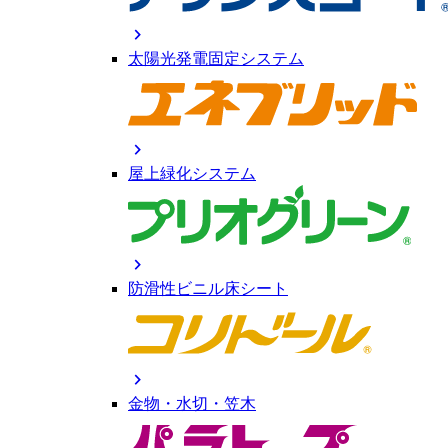
chevron_right
太陽光発電固定システム
chevron_right
屋上緑化システム
chevron_right
防滑性ビニル床シート
chevron_right
金物・水切・笠木