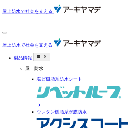
屋上防水で社会を支える
屋上防水で社会を支える
close_small
製品情報
屋上防水
塩ビ樹脂系防水シート
chevron_right
ウレタン樹脂系塗膜防水