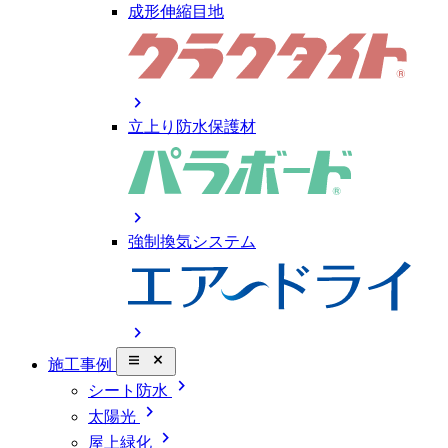
成形伸縮目地
chevron_right
立上り防水保護材
chevron_right
強制換気システム
chevron_right
close_small
施工事例
chevron_right
シート防水
chevron_right
太陽光
chevron_right
屋上緑化