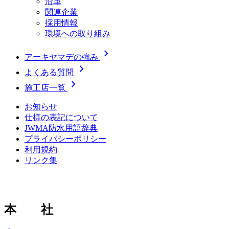
沿革
関連企業
採用情報
環境への取り組み
chevron_right
アーキヤマデの強み
chevron_right
よくある質問
chevron_right
施工店一覧
お知らせ
仕様の表記について
JWMA防水用語辞典
プライバシーポリシー
利用規約
リンク集
本 社