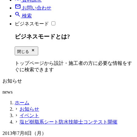
mail
お問い合わせ
search
検索
ビジネスモード
ビジネスモードとは?
close_small
閉じる
トップページから設計・施工者の方に必要な情報をす
ぐに検索できます
お知らせ
news
ホーム
お知らせ
chevron_right
イベント
chevron_right
塩ビ樹脂系シート防水技能士コンテスト開催
chevron_right
2013年7月8日（月）