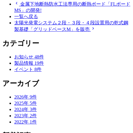
chevron_left
金属下地断熱防水工法専用の断熱ボード「FLボード
MS」の開発!
一覧へ戻る
太陽光発電システム２段・３段・４段設置用の乾式鋼
chevron_right
製基礎「グリッドベースM」を販売
カテゴリー
お知らせ
48
件
製品情報
19
件
イベント
8
件
アーカイブ
2026年
9
件
2025年
5
件
2024年
3
件
2023年
2
件
2022年
1
件