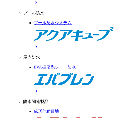
chevron_right
プール防水
プール防水システム
chevron_right
屋内防水
EVA樹脂系シート防水
chevron_right
防水関連製品
成形伸縮目地