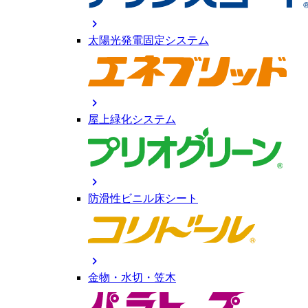
chevron_right
太陽光発電固定システム
chevron_right
屋上緑化システム
chevron_right
防滑性ビニル床シート
chevron_right
金物・水切・笠木