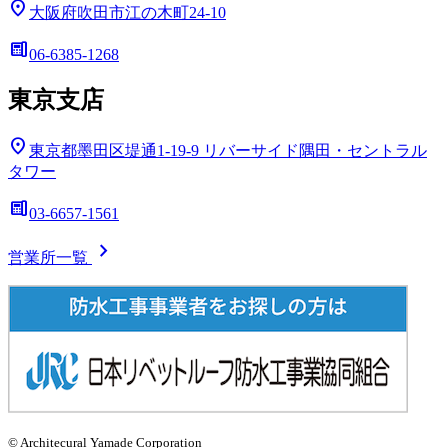
location_on
大阪府吹田市江の木町24-10
deskphone
06-6385-1268
東京支店
location_on
東京都墨田区堤通1-19-9
リバーサイド隅田・セントラル
タワー
deskphone
03-6657-1561
chevron_right
営業所一覧
© Architecural Yamade Corporation