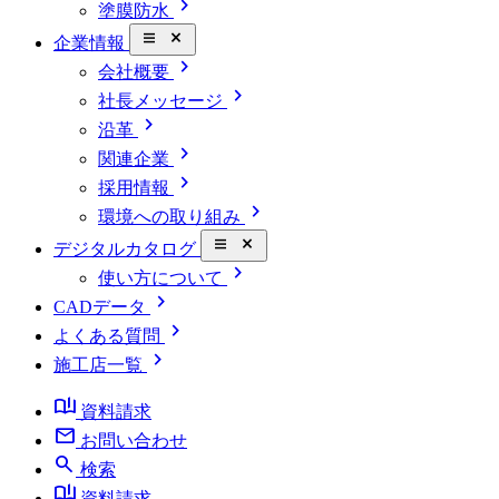
chevron_right
塗膜防水
close_small
企業情報
chevron_right
会社概要
chevron_right
社長メッセージ
chevron_right
沿革
chevron_right
関連企業
chevron_right
採用情報
chevron_right
環境への取り組み
close_small
デジタルカタログ
chevron_right
使い方について
chevron_right
CADデータ
chevron_right
よくある質問
chevron_right
施工店一覧
book_ribbon
資料請求
mail
お問い合わせ
search
検索
book_ribbon
資料請求