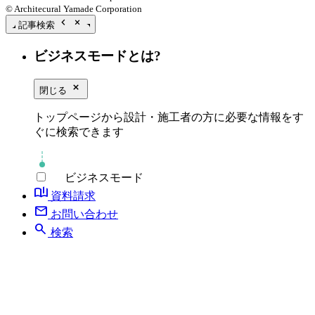
© Architecural Yamade Corporation
chevron_left
close_small
記事検索
ビジネスモードとは?
close_small
閉じる
トップページから設計・施工者の方に必要な情報をす
ぐに検索できます
ビジネスモード
book_ribbon
資料請求
mail
お問い合わせ
search
検索