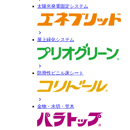
太陽光発電固定システム
chevron_right
屋上緑化システム
chevron_right
防滑性ビニル床シート
chevron_right
金物・水切・笠木