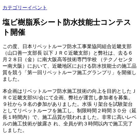
カテゴリー
イベント
塩ビ樹脂系シート防水技能士コンテス
ト開催
この度、日本リベットルーフ防水工事業協同組合近畿支部
（山口善一支部長 以下ＪＲＣ近畿支部）と弊社は、去る６
月２８日（金）に南大阪高等技術専門学校 （テクノセンタ
ー南大阪）において、近畿地区における防水技能士の施工品
質を競う「第一回リベットルーフ施工グランプリ」を開催し
ました。
本企画はリベットルーフ防水施工技術の向上を目的としたＪ
ＲＣ近畿支部SU会にて企画、弊社が運営し参加者を募集。
９社から９名の参加がありました。水張 り架台を試験架台
としてリベットルーフを施工し、制限時間２時間３０分（延
長１時間内）で、施工品質が競われました。非常に高いレベ
ルの施工技術が披露さ れ、全員が約３時間以内で施工完了
しました。