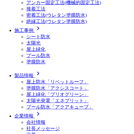
アンカー固定工法(機械的固定工法)
接着工法
密着工法(ウレタン塗膜防水)
絶縁工法(ウレタン塗膜防水)
chevron_right
施工事例
シート防水
太陽光
屋上緑化
プール防水
塗膜防水
chevron_right
製品情報
屋上防水「リベットルーフ」
塗膜防水「アクシスコート」
屋上緑化「プリオグリーン」
太陽光発電「エネブリット」
プール防水「アクアキューブ」
chevron_right
企業情報
会社情報
社長メッセージ