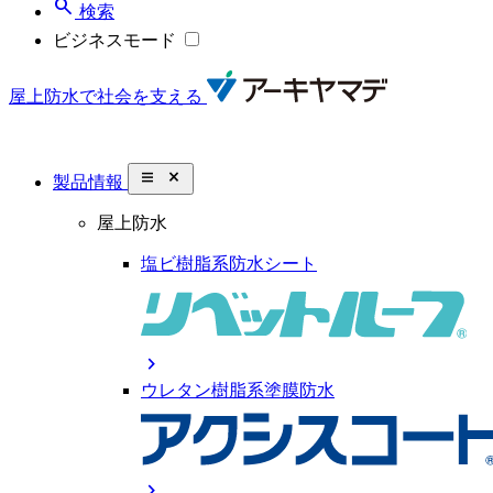
search
検索
ビジネスモード
屋上防水で社会を支える
close_small
製品情報
屋上防水
塩ビ樹脂系防水シート
chevron_right
ウレタン樹脂系塗膜防水
chevron_right