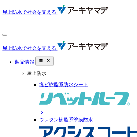
屋上防水で社会を支える
屋上防水で社会を支える
close_small
製品情報
屋上防水
塩ビ樹脂系防水シート
chevron_right
ウレタン樹脂系塗膜防水