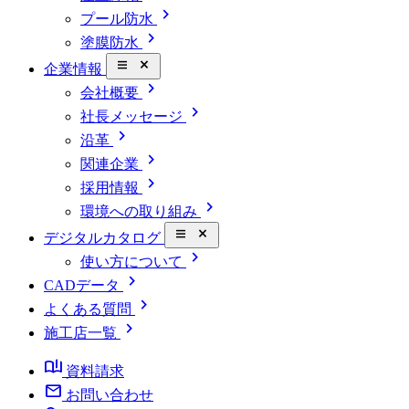
chevron_right
プール防水
chevron_right
塗膜防水
close_small
企業情報
chevron_right
会社概要
chevron_right
社長メッセージ
chevron_right
沿革
chevron_right
関連企業
chevron_right
採用情報
chevron_right
環境への取り組み
close_small
デジタルカタログ
chevron_right
使い方について
chevron_right
CADデータ
chevron_right
よくある質問
chevron_right
施工店一覧
book_ribbon
資料請求
mail
お問い合わせ