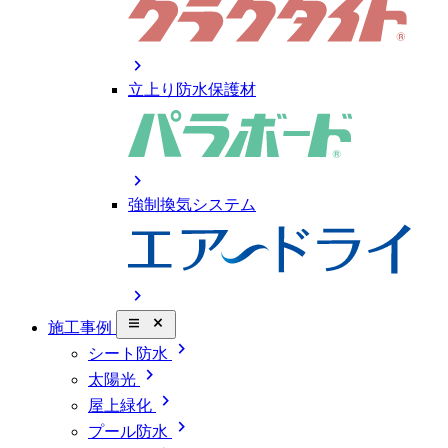
chevron_right
立上り防水保護材
chevron_right
強制換気システム
chevron_right
close_small
施工事例
chevron_right
シート防水
chevron_right
太陽光
chevron_right
屋上緑化
chevron_right
プール防水