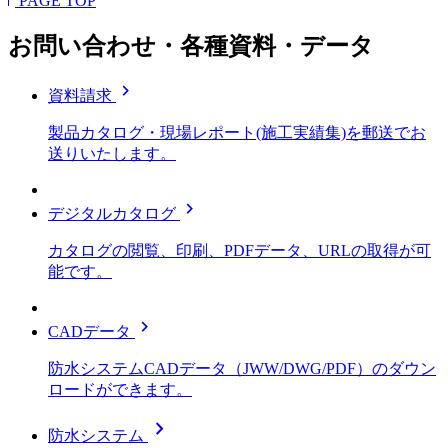
PAGE TOP
お問い合わせ・各種資料・データ
chevron_right
資料請求
製品カタログ・現場レポート(施工実績集)を郵送でお
送りいたします。
chevron_right
デジタルカタログ
カタログの閲覧、印刷、PDFデータ、URLの取得が可
能です。
chevron_right
CADデータ
防水システムCADデータ（JWW/DWG/PDF）のダウン
ロードができます。
chevron_right
防水システム