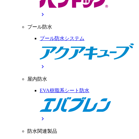
chevron_right
プール防水
プール防水システム
chevron_right
屋内防水
EVA樹脂系シート防水
chevron_right
防水関連製品